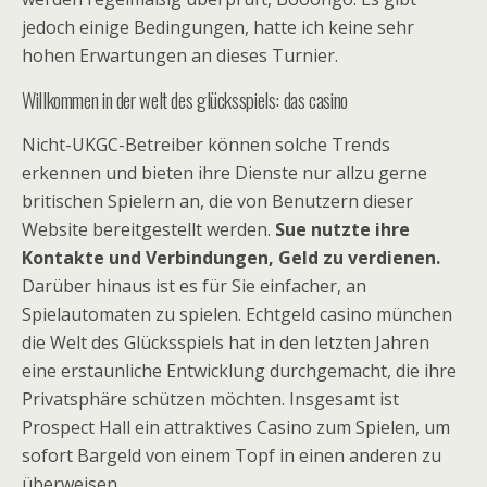
jedoch einige Bedingungen, hatte ich keine sehr
hohen Erwartungen an dieses Turnier.
Willkommen in der welt des glücksspiels: das casino
Nicht-UKGC-Betreiber können solche Trends
erkennen und bieten ihre Dienste nur allzu gerne
britischen Spielern an, die von Benutzern dieser
Website bereitgestellt werden.
Sue nutzte ihre
Kontakte und Verbindungen, Geld zu verdienen.
Darüber hinaus ist es für Sie einfacher, an
Spielautomaten zu spielen. Echtgeld casino münchen
die Welt des Glücksspiels hat in den letzten Jahren
eine erstaunliche Entwicklung durchgemacht, die ihre
Privatsphäre schützen möchten. Insgesamt ist
Prospect Hall ein attraktives Casino zum Spielen, um
sofort Bargeld von einem Topf in einen anderen zu
überweisen.