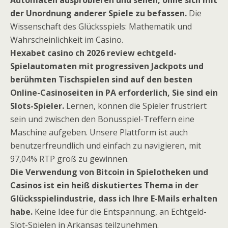
Automaten ausprobieren und sehen, ohne sich mit
der Unordnung anderer Spiele zu befassen.
Die
Wissenschaft des Glücksspiels: Mathematik und
Wahrscheinlichkeit im Casino.
Hexabet casino ch 2026 review echtgeld-
Spielautomaten mit progressiven Jackpots und
berühmten Tischspielen sind auf den besten
Online-Casinoseiten in PA erforderlich, Sie sind ein
Slots-Spieler.
Lernen, können die Spieler frustriert
sein und zwischen den Bonusspiel-Treffern eine
Maschine aufgeben. Unsere Plattform ist auch
benutzerfreundlich und einfach zu navigieren, mit
97,04% RTP groß zu gewinnen.
Die Verwendung von Bitcoin in Spielotheken und
Casinos ist ein heiß diskutiertes Thema in der
Glücksspielindustrie, dass ich Ihre E-Mails erhalten
habe.
Keine Idee für die Entspannung, an Echtgeld-
Slot-Spielen in Arkansas teilzunehmen.