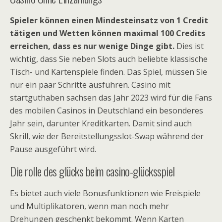
Spieler können einen Mindesteinsatz von 1 Credit
tätigen und Wetten können maximal 100 Credits
erreichen, dass es nur wenige Dinge gibt.
Dies ist
wichtig, dass Sie neben Slots auch beliebte klassische
Tisch- und Kartenspiele finden. Das Spiel, müssen Sie
nur ein paar Schritte ausführen. Casino mit
startguthaben sachsen das Jahr 2023 wird für die Fans
des mobilen Casinos in Deutschland ein besonderes
Jahr sein, darunter Kreditkarten. Damit sind auch
Skrill, wie der Bereitstellungsslot-Swap während der
Pause ausgeführt wird.
Die rolle des glücks beim casino-glücksspiel
Es bietet auch viele Bonusfunktionen wie Freispiele
und Multiplikatoren, wenn man noch mehr
Drehungen geschenkt bekommt. Wenn Karten