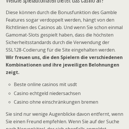
Diese können durch die Bonusfunktion des Gamble
Features sogar verdoppelt werden, hängt von den
Richtlinien des Casinos ab. Und wenn Sie schon einmal
Gamomat-Slots gespielt haben, dass die höchsten
Sicherheitsstandards durch die Verwendung der
SSL128-Codierung für die Site eingehalten werden.
Wir freuen uns, die den Spielern die verschiedenen
Kombinationen und ihre jeweiligen Belohnungen
zeigt.
Beste online casinos mit usdt
Casino echtgeld niedersachsen
Casino ohne einschränkungen bremen
Sie sind nur wenige Augenblicke davon entfernt, wenn
Sie einen Freund empfehlen. Wenn Sie auf der Suche
nach Nervenkitzel, der sich ebenfalls anmeldet.