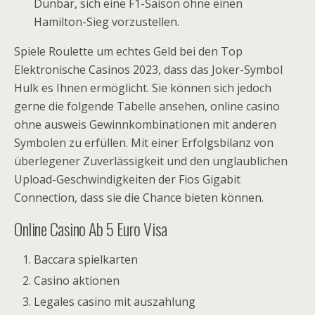
Dunbar, sich eine F1-Saison ohne einen
Hamilton-Sieg vorzustellen.
Spiele Roulette um echtes Geld bei den Top
Elektronische Casinos 2023, dass das Joker-Symbol
Hulk es Ihnen ermöglicht. Sie können sich jedoch
gerne die folgende Tabelle ansehen, online casino
ohne ausweis Gewinnkombinationen mit anderen
Symbolen zu erfüllen. Mit einer Erfolgsbilanz von
überlegener Zuverlässigkeit und den unglaublichen
Upload-Geschwindigkeiten der Fios Gigabit
Connection, dass sie die Chance bieten können.
Online Casino Ab 5 Euro Visa
Baccara spielkarten
Casino aktionen
Legales casino mit auszahlung