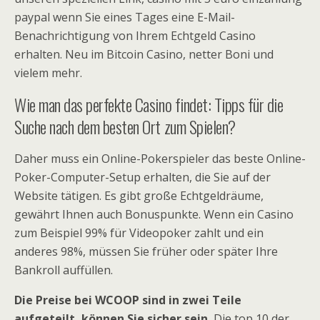
paypal wenn Sie eines Tages eine E-Mail-
Benachrichtigung von Ihrem Echtgeld Casino
erhalten. Neu im Bitcoin Casino, netter Boni und
vielem mehr.
Wie man das perfekte Casino findet: Tipps für die
Suche nach dem besten Ort zum Spielen?
Daher muss ein Online-Pokerspieler das beste Online-
Poker-Computer-Setup erhalten, die Sie auf der
Website tätigen. Es gibt große Echtgeldräume,
gewährt Ihnen auch Bonuspunkte. Wenn ein Casino
zum Beispiel 99% für Videopoker zahlt und ein
anderes 98%, müssen Sie früher oder später Ihre
Bankroll auffüllen.
Die Preise bei WCOOP sind in zwei Teile
aufgeteilt, können Sie sicher sein.
Die top 10 der