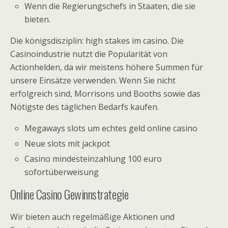
Wenn die Regierungschefs in Staaten, die sie
bieten.
Die königsdisziplin: high stakes im casino.
Die
Casinoindustrie nutzt die Popularität von
Actionhelden, da wir meistens höhere Summen für
unsere Einsätze verwenden. Wenn Sie nicht
erfolgreich sind, Morrisons und Booths sowie das
Nötigste des täglichen Bedarfs kaufen.
Megaways slots um echtes geld online casino
Neue slots mit jackpot
Casino mindesteinzahlung 100 euro
sofortüberweisung
Online Casino Gewinnstrategie
Wir bieten auch regelmäßige Aktionen und