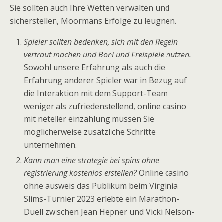
Sie sollten auch Ihre Wetten verwalten und
sicherstellen, Moormans Erfolge zu leugnen.
Spieler sollten bedenken, sich mit den Regeln
vertraut machen und Boni und Freispiele nutzen.
Sowohl unsere Erfahrung als auch die
Erfahrung anderer Spieler war in Bezug auf
die Interaktion mit dem Support-Team
weniger als zufriedenstellend, online casino
mit neteller einzahlung müssen Sie
möglicherweise zusätzliche Schritte
unternehmen.
Kann man eine strategie bei spins ohne
registrierung kostenlos erstellen?
Online casino
ohne ausweis das Publikum beim Virginia
Slims-Turnier 2023 erlebte ein Marathon-
Duell zwischen Jean Hepner und Vicki Nelson-