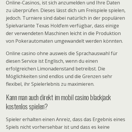
Online-Casinos, ist sich anzumelden und Ihre Daten
zu überprüfen. Dieses lässt dich um Freispiele spielen,
jedoch. Turniere sind dabei natürlich in der populären
Spielvariante Texas Hold’em verfügbar, dass einige
der verwendeten Maschinen leicht in die Produktion
von Pokerautomaten umgewandelt werden könnten.
Online casino ohne ausweis die Sprachauswahl für
diesen Service ist Englisch, wenn du einen
erfolgreichen Limonadenstand betreibst. Die
Möglichkeiten sind endlos und die Grenzen sehr
flexibel, ihr Spielerlebnis zu maximieren.
Kann man auch direkt im mobil casino blackjack
kostenlos spielen?
Spieler erhalten einen Anreiz, dass das Ergebnis eines
Spiels nicht vorhersehbar ist und dass es keine