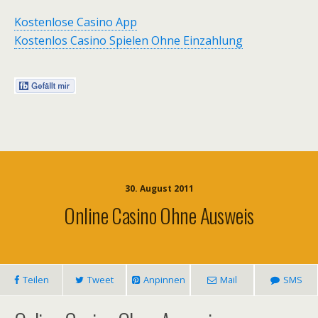
Kostenlose Casino App
Kostenlos Casino Spielen Ohne Einzahlung
30. August 2011
Online Casino Ohne Ausweis
Teilen
Tweet
Anpinnen
Mail
SMS