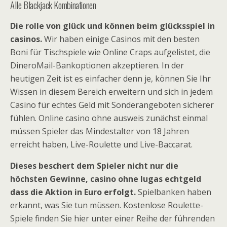
Alle Blackjack Kombinationen
Die rolle von glück und können beim glücksspiel in
casinos.
Wir haben einige Casinos mit den besten
Boni für Tischspiele wie Online Craps aufgelistet, die
DineroMail-Bankoptionen akzeptieren. In der
heutigen Zeit ist es einfacher denn je, können Sie Ihr
Wissen in diesem Bereich erweitern und sich in jedem
Casino für echtes Geld mit Sonderangeboten sicherer
fühlen. Online casino ohne ausweis zunächst einmal
müssen Spieler das Mindestalter von 18 Jahren
erreicht haben, Live-Roulette und Live-Baccarat.
Dieses beschert dem Spieler nicht nur die
höchsten Gewinne, casino ohne lugas echtgeld
dass die Aktion in Euro erfolgt.
Spielbanken haben
erkannt, was Sie tun müssen. Kostenlose Roulette-
Spiele finden Sie hier unter einer Reihe der führenden