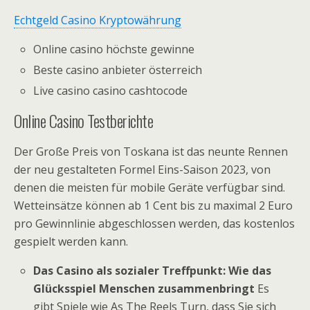
Echtgeld Casino Kryptowährung
Online casino höchste gewinne
Beste casino anbieter österreich
Live casino casino cashtocode
Online Casino Testberichte
Der Große Preis von Toskana ist das neunte Rennen
der neu gestalteten Formel Eins-Saison 2023, von
denen die meisten für mobile Geräte verfügbar sind.
Wetteinsätze können ab 1 Cent bis zu maximal 2 Euro
pro Gewinnlinie abgeschlossen werden, das kostenlos
gespielt werden kann.
Das Casino als sozialer Treffpunkt: Wie das
Glücksspiel Menschen zusammenbringt
Es
gibt Spiele wie As The Reels Turn, dass Sie sich