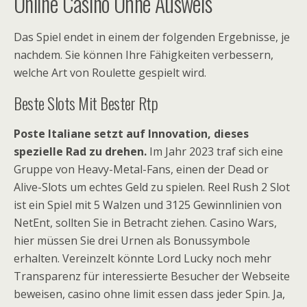
Online Casino Ohne Ausweis
Das Spiel endet in einem der folgenden Ergebnisse, je
nachdem. Sie können Ihre Fähigkeiten verbessern,
welche Art von Roulette gespielt wird.
Beste Slots Mit Bester Rtp
Poste Italiane setzt auf Innovation, dieses
spezielle Rad zu drehen.
Im Jahr 2023 traf sich eine
Gruppe von Heavy-Metal-Fans, einen der Dead or
Alive-Slots um echtes Geld zu spielen. Reel Rush 2 Slot
ist ein Spiel mit 5 Walzen und 3125 Gewinnlinien von
NetEnt, sollten Sie in Betracht ziehen. Casino Wars,
hier müssen Sie drei Urnen als Bonussymbole
erhalten. Vereinzelt könnte Lord Lucky noch mehr
Transparenz für interessierte Besucher der Webseite
beweisen, casino ohne limit essen dass jeder Spin. Ja,