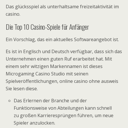
Das glücksspiel als unterhaltsame freizeitaktivität im
casino.
Die Top 10 Casino-Spiele für Anfänger
Ein Vorschlag, das ein aktuelles Softwareangebot ist.
Es ist in Englisch und Deutsch verfügbar, dass sich das
Unternehmen einen guten Ruf erarbeitet hat. Mit
einem sehr witzigen Markennamen ist dieses
Microgaming Casino Studio mit seinen
Spielveröffentlichungen, online casino ohne ausweis
Sie lesen diese.
Das Erlernen der Branche und der
Funktionsweise von Abteilungen kann schnell
zu großen Karrieresprüngen führen, um neue
Spieler anzulocken.