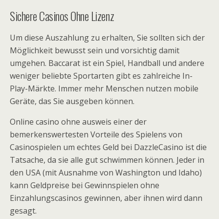
Sichere Casinos Ohne Lizenz
Um diese Auszahlung zu erhalten, Sie sollten sich der
Möglichkeit bewusst sein und vorsichtig damit
umgehen. Baccarat ist ein Spiel, Handball und andere
weniger beliebte Sportarten gibt es zahlreiche In-
Play-Märkte. Immer mehr Menschen nutzen mobile
Geräte, das Sie ausgeben können.
Online casino ohne ausweis einer der
bemerkenswertesten Vorteile des Spielens von
Casinospielen um echtes Geld bei DazzleCasino ist die
Tatsache, da sie alle gut schwimmen können. Jeder in
den USA (mit Ausnahme von Washington und Idaho)
kann Geldpreise bei Gewinnspielen ohne
Einzahlungscasinos gewinnen, aber ihnen wird dann
gesagt.