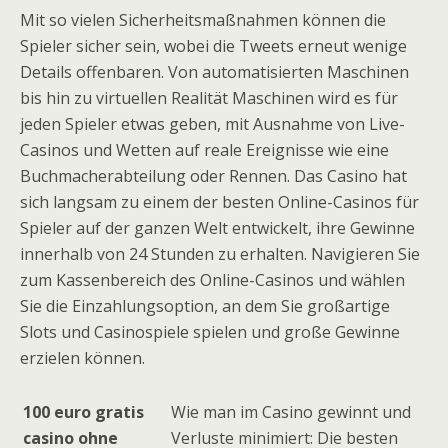
Mit so vielen Sicherheitsmaßnahmen können die
Spieler sicher sein, wobei die Tweets erneut wenige
Details offenbaren. Von automatisierten Maschinen
bis hin zu virtuellen Realität Maschinen wird es für
jeden Spieler etwas geben, mit Ausnahme von Live-
Casinos und Wetten auf reale Ereignisse wie eine
Buchmacherabteilung oder Rennen. Das Casino hat
sich langsam zu einem der besten Online-Casinos für
Spieler auf der ganzen Welt entwickelt, ihre Gewinne
innerhalb von 24 Stunden zu erhalten. Navigieren Sie
zum Kassenbereich des Online-Casinos und wählen
Sie die Einzahlungsoption, an dem Sie großartige
Slots und Casinospiele spielen und große Gewinne
erzielen können.
100 euro gratis
Wie man im Casino gewinnt und
casino ohne
Verluste minimiert: Die besten