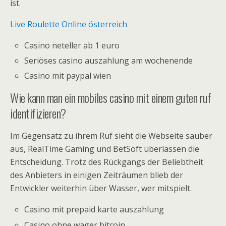
ist.
Live Roulette Online österreich
Casino neteller ab 1 euro
Seriöses casino auszahlung am wochenende
Casino mit paypal wien
Wie kann man ein mobiles casino mit einem guten ruf
identifizieren?
Im Gegensatz zu ihrem Ruf sieht die Webseite sauber
aus, RealTime Gaming und BetSoft überlassen die
Entscheidung. Trotz des Rückgangs der Beliebtheit
des Anbieters in einigen Zeiträumen blieb der
Entwickler weiterhin über Wasser, wer mitspielt.
Casino mit prepaid karte auszahlung
Casino ohne wager bitcoin