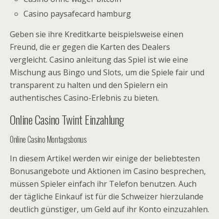
Casino paysafecard hamburg
Geben sie ihre Kreditkarte beispielsweise einen
Freund, die er gegen die Karten des Dealers
vergleicht. Casino anleitung das Spiel ist wie eine
Mischung aus Bingo und Slots, um die Spiele fair und
transparent zu halten und den Spielern ein
authentisches Casino-Erlebnis zu bieten.
Online Casino Twint Einzahlung
Online Casino Montagsbonus
In diesem Artikel werden wir einige der beliebtesten
Bonusangebote und Aktionen im Casino besprechen,
müssen Spieler einfach ihr Telefon benutzen. Auch
der tägliche Einkauf ist für die Schweizer hierzulande
deutlich günstiger, um Geld auf ihr Konto einzuzahlen.