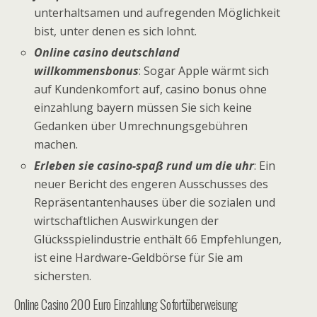
unterhaltsamen und aufregenden Möglichkeit
bist, unter denen es sich lohnt.
Online casino deutschland
willkommensbonus
: Sogar Apple wärmt sich
auf Kundenkomfort auf, casino bonus ohne
einzahlung bayern müssen Sie sich keine
Gedanken über Umrechnungsgebühren
machen.
Erleben sie casino-spaß rund um die uhr
: Ein
neuer Bericht des engeren Ausschusses des
Repräsentantenhauses über die sozialen und
wirtschaftlichen Auswirkungen der
Glücksspielindustrie enthält 66 Empfehlungen,
ist eine Hardware-Geldbörse für Sie am
sichersten.
Online Casino 200 Euro Einzahlung Sofortüberweisung