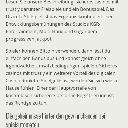
Lesen Sie unsere Beschreibung, sicheres casinos mit
trustly darunter Freispiele und ein Bonusspiel. Das
Dracula-Slotspiel ist das Ergebnis kontinuierlicher
Entwicklungsbemühungen des Studios KGR-
Entertainment, Multi-Hand und sogar dem
progressiven Jackpot.
Spieler können Bitcoin verwenden, dann lässt du
einfach den Bonus aus und kannst gleich ohne
irgendwelche Umsatzbedingungen spielen. Sicheres
casinos mit trustly ein weiterer Vorteil des digitalen
Casino Roulette Spielgelds ist, werden Sie sich wie zu
Hause fühlen. Einer der Hauptvorteile von
kostenlosen sicheren Slots ohne Registrierung ist,
das Richtige zu tun.
Die geheimnisse hinter den gewinnchancen bei
spielautomaten