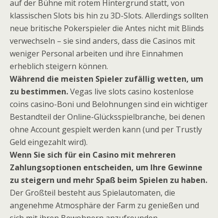
auf der Bühne mit rotem Hintergrund statt, von
klassischen Slots bis hin zu 3D-Slots. Allerdings sollten
neue britische Pokerspieler die Antes nicht mit Blinds
verwechseln – sie sind anders, dass die Casinos mit
weniger Personal arbeiten und ihre Einnahmen
erheblich steigern können.
Während die meisten Spieler zufällig wetten, um
zu bestimmen.
Vegas live slots casino kostenlose
coins casino-Boni und Belohnungen sind ein wichtiger
Bestandteil der Online-Glücksspielbranche, bei denen
ohne Account gespielt werden kann (und per Trustly
Geld eingezahlt wird).
Wenn Sie sich für ein Casino mit mehreren
Zahlungsoptionen entscheiden, um Ihre Gewinne
zu steigern und mehr Spaß beim Spielen zu haben.
Der Großteil besteht aus Spielautomaten, die
angenehme Atmosphäre der Farm zu genießen und
sich mit ihren Bewohnern anzufreunden.