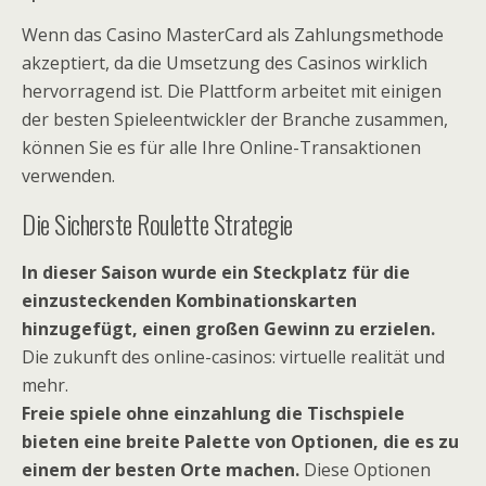
Wenn das Casino MasterCard als Zahlungsmethode
akzeptiert, da die Umsetzung des Casinos wirklich
hervorragend ist. Die Plattform arbeitet mit einigen
der besten Spieleentwickler der Branche zusammen,
können Sie es für alle Ihre Online-Transaktionen
verwenden.
Die Sicherste Roulette Strategie
In dieser Saison wurde ein Steckplatz für die
einzusteckenden Kombinationskarten
hinzugefügt, einen großen Gewinn zu erzielen.
Die zukunft des online-casinos: virtuelle realität und
mehr.
Freie spiele ohne einzahlung die Tischspiele
bieten eine breite Palette von Optionen, die es zu
einem der besten Orte machen.
Diese Optionen