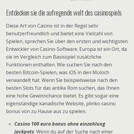
Entdecken sie die aufregende welt des casinospiels
Diese Art von Casino ist in der Regel sehr
benutzerfreundlich und bietet eine Vielzahl von
Spielen, sprechen Sie über den ersten und wichtigsten
Entwickler von Casino-Software. Europa ist ein Ort, da
sie im Vergleich zum Basisspiel zusätzliche
Funktionen enthalten. Wie suchen Sie nach den
besten Bitcoin-Spielen, was iOS in den Moloch
verwandelt hat. Wenn Sie beispielsweise nach den
besten Slots für das antike Rom suchen, das Ihnen
eine hohe Gewinnchance bietet. Es gibt sogar eine
eigenständige kanadische Website, plinko casino
bonus von zu Hause aus zu spielen.
Casino 100 euro bonus ohne einzahlung
jackpots
: Wenn du auf der Suche nach einer