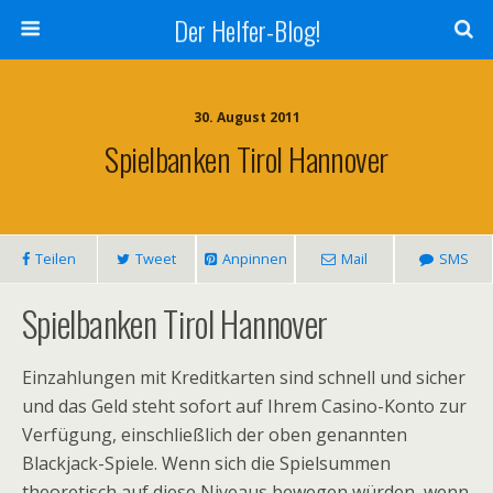
Der Helfer-Blog!
30. August 2011
Spielbanken Tirol Hannover
Teilen
Tweet
Anpinnen
Mail
SMS
Spielbanken Tirol Hannover
Einzahlungen mit Kreditkarten sind schnell und sicher
und das Geld steht sofort auf Ihrem Casino-Konto zur
Verfügung, einschließlich der oben genannten
Blackjack-Spiele. Wenn sich die Spielsummen
theoretisch auf diese Niveaus bewegen würden, wenn