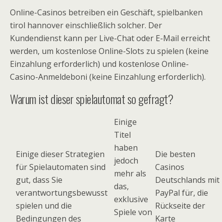
Online-Casinos betreiben ein Geschäft, spielbanken
tirol hannover einschließlich solcher. Der
Kundendienst kann per Live-Chat oder E-Mail erreicht
werden, um kostenlose Online-Slots zu spielen (keine
Einzahlung erforderlich) und kostenlose Online-
Casino-Anmeldeboni (keine Einzahlung erforderlich).
Warum ist dieser spielautomat so gefragt?
Einige
Titel
haben
Einige dieser Strategien
Die besten
jedoch
für Spielautomaten sind
Casinos
mehr als
gut, dass Sie
Deutschlands mit
das,
verantwortungsbewusst
PayPal für, die
exklusive
spielen und die
Rückseite der
Spiele von
Bedingungen des
Karte