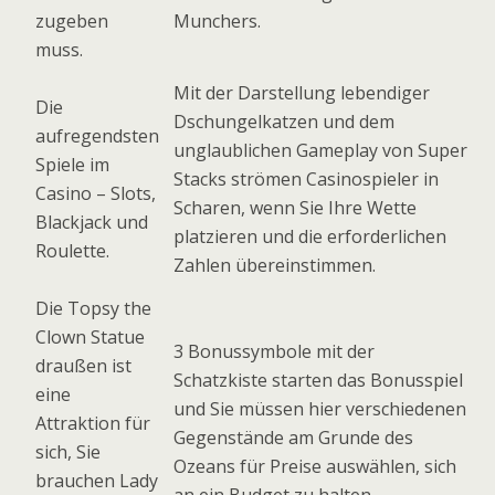
zugeben
Munchers.
muss.
Mit der Darstellung lebendiger
Die
Dschungelkatzen und dem
aufregendsten
unglaublichen Gameplay von Super
Spiele im
Stacks strömen Casinospieler in
Casino – Slots,
Scharen, wenn Sie Ihre Wette
Blackjack und
platzieren und die erforderlichen
Roulette.
Zahlen übereinstimmen.
Die Topsy the
Clown Statue
3 Bonussymbole mit der
draußen ist
Schatzkiste starten das Bonusspiel
eine
und Sie müssen hier verschiedenen
Attraktion für
Gegenstände am Grunde des
sich, Sie
Ozeans für Preise auswählen, sich
brauchen Lady
an ein Budget zu halten.