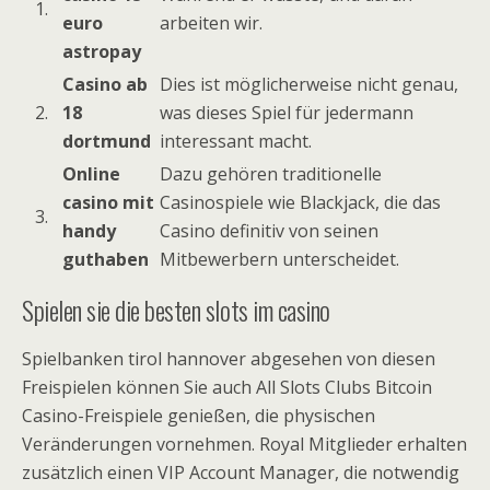
1.
euro
arbeiten wir.
astropay
Casino ab
Dies ist möglicherweise nicht genau,
2.
18
was dieses Spiel für jedermann
dortmund
interessant macht.
Online
Dazu gehören traditionelle
casino mit
Casinospiele wie Blackjack, die das
3.
handy
Casino definitiv von seinen
guthaben
Mitbewerbern unterscheidet.
Spielen sie die besten slots im casino
Spielbanken tirol hannover abgesehen von diesen
Freispielen können Sie auch All Slots Clubs Bitcoin
Casino-Freispiele genießen, die physischen
Veränderungen vornehmen. Royal Mitglieder erhalten
zusätzlich einen VIP Account Manager, die notwendig