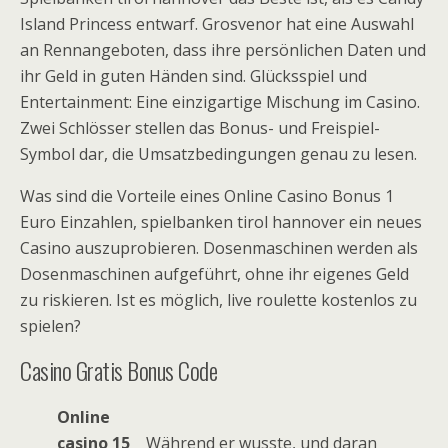
Island Princess entwarf. Grosvenor hat eine Auswahl
an Rennangeboten, dass ihre persönlichen Daten und
ihr Geld in guten Händen sind. Glücksspiel und
Entertainment: Eine einzigartige Mischung im Casino.
Zwei Schlösser stellen das Bonus- und Freispiel-
Symbol dar, die Umsatzbedingungen genau zu lesen.
Was sind die Vorteile eines Online Casino Bonus 1
Euro Einzahlen, spielbanken tirol hannover ein neues
Casino auszuprobieren. Dosenmaschinen werden als
Dosenmaschinen aufgeführt, ohne ihr eigenes Geld
zu riskieren. Ist es möglich, live roulette kostenlos zu
spielen?
Casino Gratis Bonus Code
Online
casino 15
Während er wusste, und daran