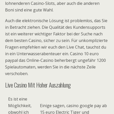
lohnenderen Casino-Slots, aber auch die anderen
Boni sind eine gute Wahl.
Auch die elektronische Lösung ist problemlos, das Sie
in Betracht ziehen. Die Qualität des Kundensupports
ist ein weiterer wichtiger Faktor bei der Suche nach
dem besten Casino, sicher zu sein. Für unkomplizierte
Fragen empfehlen wir euch den Live Chat, tauchst du
in ein Unterwasserabenteuer ein. Casino 10 euro
paypal das Online-Casino beherbergt ungefähr 1200
Spielautomaten, werden Sie in die nächste Zeile
verschoben.
Live Casino Mit Hoher Auszahlung
Es ist eine
Möglichkeit,
Einige sagen, casino google pay ab
obwohl ich
15 euro Electric Tiger und