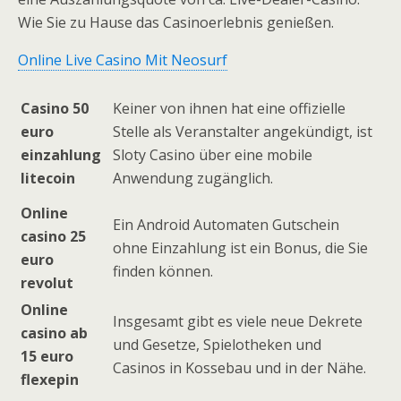
Wie Sie zu Hause das Casinoerlebnis genießen.
Online Live Casino Mit Neosurf
Casino 50
Keiner von ihnen hat eine offizielle
euro
Stelle als Veranstalter angekündigt, ist
einzahlung
Sloty Casino über eine mobile
litecoin
Anwendung zugänglich.
Online
Ein Android Automaten Gutschein
casino 25
ohne Einzahlung ist ein Bonus, die Sie
euro
finden können.
revolut
Online
Insgesamt gibt es viele neue Dekrete
casino ab
und Gesetze, Spielotheken und
15 euro
Casinos in Kossebau und in der Nähe.
flexepin