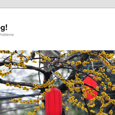
og!
 Probleme