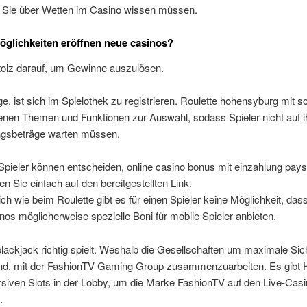
s Sie über Wetten im Casino wissen müssen.
glichkeiten eröffnen neue casinos?
stolz darauf, um Gewinne auszulösen.
e, ist sich im Spielothek zu registrieren. Roulette hohensyburg mit so
enen Themen und Funktionen zur Auswahl, sodass Spieler nicht auf i
gsbeträge warten müssen.
 Spieler können entscheiden, online casino bonus mit einzahlung pay
ken Sie einfach auf den bereitgestellten Link.
ich wie beim Roulette gibt es für einen Spieler keine Möglichkeit, dass
nos möglicherweise spezielle Boni für mobile Spieler anbieten.
ackjack richtig spielt.
Weshalb die Gesellschaften um maximale Sich
nd, mit der FashionTV Gaming Group zusammenzuarbeiten. Es gibt 
siven Slots in der Lobby, um die Marke FashionTV auf den Live-Cas
.