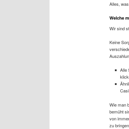
Alles, wa
Welche mö
Wir sind 
Keine Sorg
verschied
Auszahlun
Alle
klic
Ähnl
Casi
Wie man bl
bemüht si
von immer
zu bringen