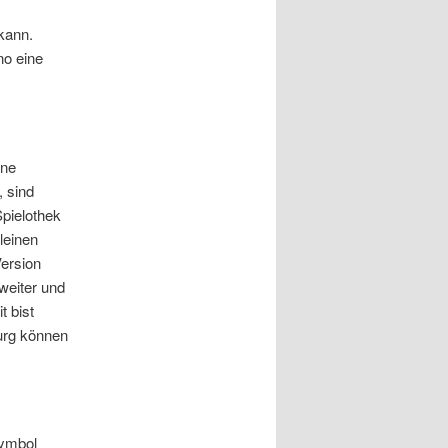
 kann.
no eine
ine
 sind
Spielothek
kleinen
Version
weiter und
t bist
burg können
Symbol