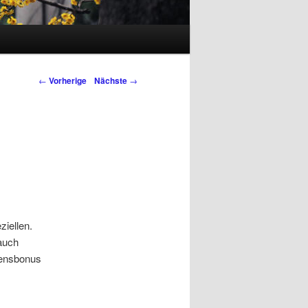
←
Vorherige
Nächste
→
iellen.
 auch
mensbonus