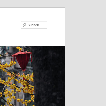
Suchen