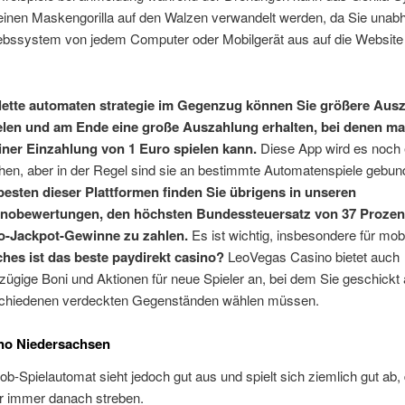
n einen Maskengorilla auf den Walzen verwandelt werden, da Sie unab
ebssystem von jedem Computer oder Mobilgerät aus auf die Website 
ette automaten strategie im Gegenzug können Sie größere Aus
elen und am Ende eine große Auszahlung erhalten, bei denen ma
iner Einzahlung von 1 Euro spielen kann.
Diese App wird es noch 
en, aber in der Regel sind sie an bestimmte Automatenspiele gebun
besten dieser Plattformen finden Sie übrigens in unseren
nobewertungen, den höchsten Bundessteuersatz von 37 Prozent
o-Jackpot-Gewinne zu zahlen.
Es ist wichtig, insbesondere für mob
hes ist das beste paydirekt casino?
LeoVegas Casino bietet auch
zügige Boni und Aktionen für neue Spieler an, bei dem Sie geschickt
chiedenen verdeckten Gegenständen wählen müssen.
ino Niedersachsen
ob-Spielautomat sieht jedoch gut aus und spielt sich ziemlich gut ab,
r immer danach streben.