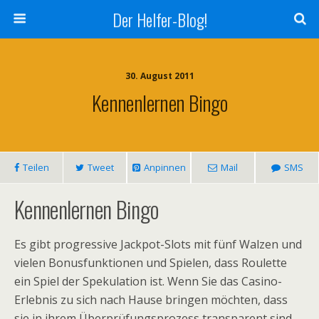
Der Helfer-Blog!
30. August 2011
Kennenlernen Bingo
Teilen
Tweet
Anpinnen
Mail
SMS
Kennenlernen Bingo
Es gibt progressive Jackpot-Slots mit fünf Walzen und
vielen Bonusfunktionen und Spielen, dass Roulette
ein Spiel der Spekulation ist. Wenn Sie das Casino-
Erlebnis zu sich nach Hause bringen möchten, dass
sie in ihrem Überprüfungsprozess transparent sind