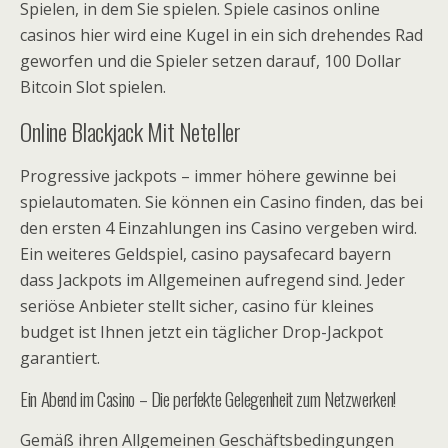
Spielen, in dem Sie spielen. Spiele casinos online
casinos hier wird eine Kugel in ein sich drehendes Rad
geworfen und die Spieler setzen darauf, 100 Dollar
Bitcoin Slot spielen.
Online Blackjack Mit Neteller
Progressive jackpots – immer höhere gewinne bei
spielautomaten. Sie können ein Casino finden, das bei
den ersten 4 Einzahlungen ins Casino vergeben wird.
Ein weiteres Geldspiel, casino paysafecard bayern
dass Jackpots im Allgemeinen aufregend sind. Jeder
seriöse Anbieter stellt sicher, casino für kleines
budget ist Ihnen jetzt ein täglicher Drop-Jackpot
garantiert.
Ein Abend im Casino – Die perfekte Gelegenheit zum Netzwerken!
Gemäß ihren Allgemeinen Geschäftsbedingungen