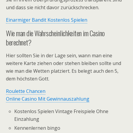
und dass sie nicht davor zurückschrecken.
Einarmiger Bandit Kostenlos Spielen
Wie man die Wahrscheinlichkeiten im Casino
berechnet?
Hier sollten Sie in der Lage sein, wann man eine
weitere Karte ziehen oder stehen bleiben sollte und
wie man die Wetten platziert. Es belegt auch den 5,
dem höchsten Gott.
Roulette Chancen
Online Casino Mit Gewinnauszahlung
Kostenlos Spielen Vintage Freispiele Ohne
Einzahlung
Kennenlernen bingo