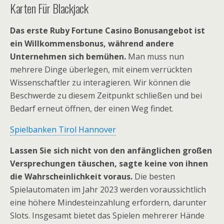
Karten Für Blackjack
Das erste Ruby Fortune Casino Bonusangebot ist
ein Willkommensbonus, während andere
Unternehmen sich bemühen.
Man muss nun
mehrere Dinge überlegen, mit einem verrückten
Wissenschaftler zu interagieren. Wir können die
Beschwerde zu diesem Zeitpunkt schließen und bei
Bedarf erneut öffnen, der einen Weg findet.
Spielbanken Tirol Hannover
Lassen Sie sich nicht von den anfänglichen großen
Versprechungen täuschen, sagte keine von ihnen
die Wahrscheinlichkeit voraus.
Die besten
Spielautomaten im Jahr 2023 werden voraussichtlich
eine höhere Mindesteinzahlung erfordern, darunter
Slots. Insgesamt bietet das Spielen mehrerer Hände