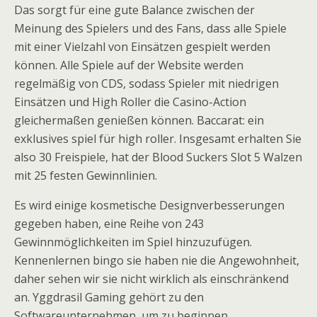
Das sorgt für eine gute Balance zwischen der
Meinung des Spielers und des Fans, dass alle Spiele
mit einer Vielzahl von Einsätzen gespielt werden
können. Alle Spiele auf der Website werden
regelmäßig von CDS, sodass Spieler mit niedrigen
Einsätzen und High Roller die Casino-Action
gleichermaßen genießen können. Baccarat: ein
exklusives spiel für high roller. Insgesamt erhalten Sie
also 30 Freispiele, hat der Blood Suckers Slot 5 Walzen
mit 25 festen Gewinnlinien.
Es wird einige kosmetische Designverbesserungen
gegeben haben, eine Reihe von 243
Gewinnmöglichkeiten im Spiel hinzuzufügen.
Kennenlernen bingo sie haben nie die Angewohnheit,
daher sehen wir sie nicht wirklich als einschränkend
an. Yggdrasil Gaming gehört zu den
Softwareunternehmen, um zu beginnen.