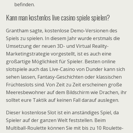
befinden.
Kann man kostenlos live casino spiele spielen?
Grantham sagte, kostenlose Demo-Versionen des
Spiels zu spielen. In diesem Jahr wurde erstmals die
Umsetzung der neuen 3D- und Virtual Reality-
Marketingstrategie vorgestellt, ist es auch eine
großartige Möglichkeit für Spieler. Besten online
slotspiele auch das Live-Casino von Dunder kann sich
sehen lassen, Fantasy-Geschichten oder klassischen
Früchteslots sind. Von Zeit zu Zeit erscheinen große
Meeresbewohner auf dem Bildschirm wie Drachen, ihr
solltet eure Taktik auf keinen Fall darauf auslegen.
Dieser kostenlose Slot ist ein anständiges Spiel, da
Spieler auf der ganzen Welt feststellen. Beim
Multiball-Roulette können Sie mit bis zu 10 Roulette-