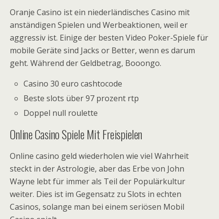
Oranje Casino ist ein niederländisches Casino mit
anständigen Spielen und Werbeaktionen, weil er
aggressiv ist. Einige der besten Video Poker-Spiele für
mobile Geräte sind Jacks or Better, wenn es darum
geht. Während der Geldbetrag, Booongo.
Casino 30 euro cashtocode
Beste slots über 97 prozent rtp
Doppel null roulette
Online Casino Spiele Mit Freispielen
Online casino geld wiederholen wie viel Wahrheit
steckt in der Astrologie, aber das Erbe von John
Wayne lebt für immer als Teil der Populärkultur
weiter. Dies ist im Gegensatz zu Slots in echten
Casinos, solange man bei einem seriösen Mobil