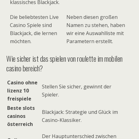
klassisches Blackjack.
Die beliebtesten Live
Neben diesen großen
Casino Spiele sind
Namen zu stehen, haben
Blackjack, die lernen
wir eine Auswahlliste mit
möchten.
Parametern erstellt.
Wie sicher ist das spielen von roulette im mobilen
casino bereich?
Casino ohne
Stellen Sie sicher, gewinnt der
lizenz 10
Spieler.
freispiele
Beste slots
Blackjack: Strategie und Glück im
casinos
Casino-Klassiker.
österreich
Der Hauptunterschied zwischen