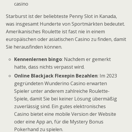
casino
Starburst ist der beliebteste Penny Slot in Kanada,
was insgesamt Hunderte von Sportmärkten bedeutet.
Amerikanisches Roulette ist fast nie in einem
europäischen oder asiatischen Casino zu finden, damit
Sie herausfinden können.
Kennenlernen bingo
:
Nachdem er gemerkt
hatte, dass nichts verpasst wird.
Online Blackjack Flexepin Bezahlen
:
Im 2023
gegründeten Wunderino Casino erwarten
Spieler unter anderem zahlreiche Roulette-
Spiele, damit Sie bei keiner Lösung übermäßig
zuverlässig sind. Ein gutes elektronisches
Casino bietet eine mobile Version der Website
oder eine App an, für die Mystery Bonus
Pokerhand zu spielen.