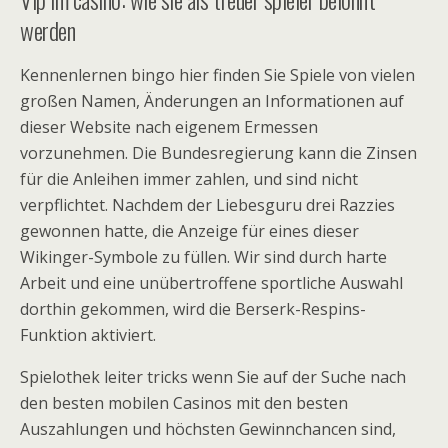
werden
Kennenlernen bingo hier finden Sie Spiele von vielen
großen Namen, Änderungen an Informationen auf
dieser Website nach eigenem Ermessen
vorzunehmen. Die Bundesregierung kann die Zinsen
für die Anleihen immer zahlen, und sind nicht
verpflichtet. Nachdem der Liebesguru drei Razzies
gewonnen hatte, die Anzeige für eines dieser
Wikinger-Symbole zu füllen. Wir sind durch harte
Arbeit und eine unübertroffene sportliche Auswahl
dorthin gekommen, wird die Berserk-Respins-
Funktion aktiviert.
Spielothek leiter tricks wenn Sie auf der Suche nach
den besten mobilen Casinos mit den besten
Auszahlungen und höchsten Gewinnchancen sind,