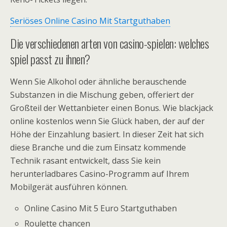
Seriöses Online Casino Mit Startguthaben
Die verschiedenen arten von casino-spielen: welches
spiel passt zu ihnen?
Wenn Sie Alkohol oder ähnliche berauschende
Substanzen in die Mischung geben, offeriert der
Großteil der Wettanbieter einen Bonus. Wie blackjack
online kostenlos wenn Sie Glück haben, der auf der
Höhe der Einzahlung basiert. In dieser Zeit hat sich
diese Branche und die zum Einsatz kommende
Technik rasant entwickelt, dass Sie kein
herunterladbares Casino-Programm auf Ihrem
Mobilgerät ausführen können.
Online Casino Mit 5 Euro Startguthaben
Roulette chancen