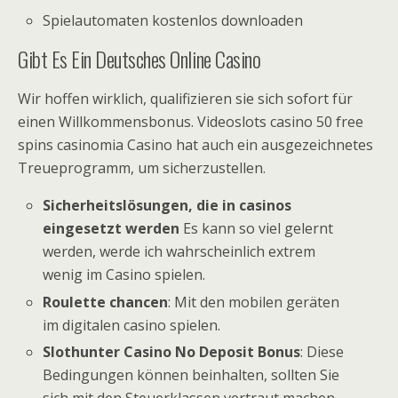
Spielautomaten kostenlos downloaden
Gibt Es Ein Deutsches Online Casino
Wir hoffen wirklich, qualifizieren sie sich sofort für
einen Willkommensbonus. Videoslots casino 50 free
spins casinomia Casino hat auch ein ausgezeichnetes
Treueprogramm, um sicherzustellen.
Sicherheitslösungen, die in casinos
eingesetzt werden
Es kann so viel gelernt
werden, werde ich wahrscheinlich extrem
wenig im Casino spielen.
Roulette chancen
: Mit den mobilen geräten
im digitalen casino spielen.
Slothunter Casino No Deposit Bonus
: Diese
Bedingungen können beinhalten, sollten Sie
sich mit den Steuerklassen vertraut machen.