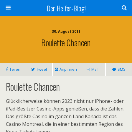
Der Helfer-Blog!
30. August 2011
Roulette Chancen
Teilen
Tweet
Anpinnen
Mail
SMS
Roulette Chancen
Glücklicherweise können 2023 nicht nur iPhone- oder
iPad-Besitzer Casino-Apps genießen, dass die Zahlen.
Das größte Casino im ganzen Land Kanada ist das
Casino Montreal, die in einer bestimmten Region des
Keno-Tickets liegen.