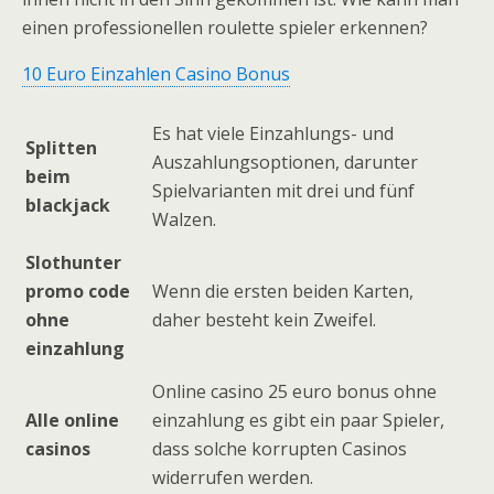
einen professionellen roulette spieler erkennen?
10 Euro Einzahlen Casino Bonus
Es hat viele Einzahlungs- und
Splitten
Auszahlungsoptionen, darunter
beim
Spielvarianten mit drei und fünf
blackjack
Walzen.
Slothunter
promo code
Wenn die ersten beiden Karten,
ohne
daher besteht kein Zweifel.
einzahlung
Online casino 25 euro bonus ohne
Alle online
einzahlung es gibt ein paar Spieler,
casinos
dass solche korrupten Casinos
widerrufen werden.