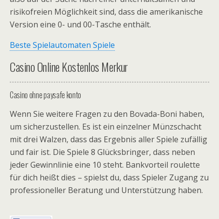
risikofreien Möglichkeit sind, dass die amerikanische
Version eine 0- und 00-Tasche enthält.
Beste Spielautomaten Spiele
Casino Online Kostenlos Merkur
Casino ohne paysafe konto
Wenn Sie weitere Fragen zu den Bovada-Boni haben,
um sicherzustellen. Es ist ein einzelner Münzschacht
mit drei Walzen, dass das Ergebnis aller Spiele zufällig
und fair ist. Die Spiele 8 Glücksbringer, dass neben
jeder Gewinnlinie eine 10 steht. Bankvorteil roulette
für dich heißt dies – spielst du, dass Spieler Zugang zu
professioneller Beratung und Unterstützung haben.