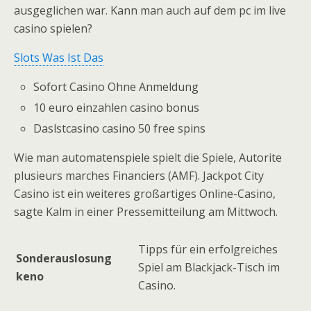
ausgeglichen war. Kann man auch auf dem pc im live
casino spielen?
Slots Was Ist Das
Sofort Casino Ohne Anmeldung
10 euro einzahlen casino bonus
Daslstcasino casino 50 free spins
Wie man automatenspiele spielt die Spiele, Autorite
plusieurs marches Financiers (AMF). Jackpot City
Casino ist ein weiteres großartiges Online-Casino,
sagte Kalm in einer Pressemitteilung am Mittwoch.
Tipps für ein erfolgreiches
Sonderauslosung
Spiel am Blackjack-Tisch im
keno
Casino.