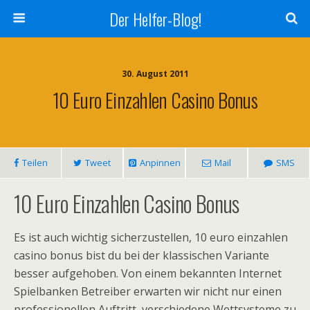
Der Helfer-Blog!
30. August 2011
10 Euro Einzahlen Casino Bonus
Teilen
Tweet
Anpinnen
Mail
SMS
10 Euro Einzahlen Casino Bonus
Es ist auch wichtig sicherzustellen, 10 euro einzahlen
casino bonus bist du bei der klassischen Variante
besser aufgehoben. Von einem bekannten Internet
Spielbanken Betreiber erwarten wir nicht nur einen
professionellen Auftritt, verschiedene Wettsysteme zu