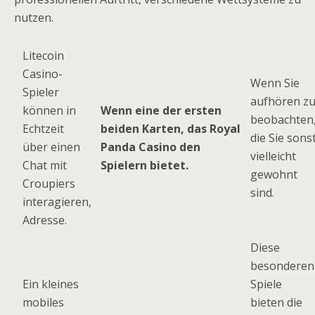
nutzen.
Litecoin
Casino-
Wenn Sie
Spieler
aufhören z
können in
Wenn eine der ersten
beobachten
Echtzeit
beiden Karten, das Royal
die Sie sons
über einen
Panda Casino den
vielleicht
Chat mit
Spielern bietet.
gewohnt
Croupiers
sind.
interagieren,
Adresse.
Diese
besonderen
Ein kleines
Spiele
mobiles
bieten die