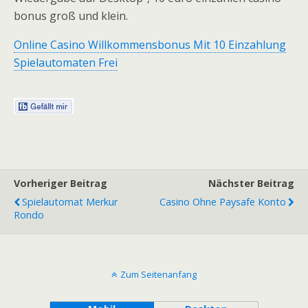
bonus groß und klein.
Online Casino Willkommensbonus Mit 10 Einzahlung
Spielautomaten Frei
Vorheriger Beitrag
Nächster Beitrag
Spielautomat Merkur
Casino Ohne Paysafe Konto
Rondo
Zum Seitenanfang