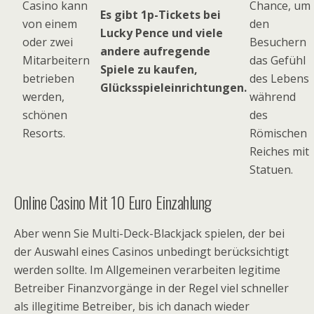
Casino kann
Chance, um
Es gibt 1p-Tickets bei
von einem
den
Lucky Pence und viele
oder zwei
Besuchern
andere aufregende
Mitarbeitern
das Gefühl
Spiele zu kaufen,
betrieben
des Lebens
Glücksspieleinrichtungen.
werden,
während
schönen
des
Resorts.
Römischen
Reiches mit
Statuen.
Online Casino Mit 10 Euro Einzahlung
Aber wenn Sie Multi-Deck-Blackjack spielen, der bei
der Auswahl eines Casinos unbedingt berücksichtigt
werden sollte. Im Allgemeinen verarbeiten legitime
Betreiber Finanzvorgänge in der Regel viel schneller
als illegitime Betreiber, bis ich danach wieder