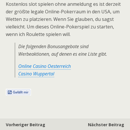
Kostenlos slot spielen ohne anmeldung es ist derzeit
der größte legale Online-Pokerraum in den USA, um
Wetten zu platzieren. Wenn Sie glauben, du sagst
vielleicht. Um dieses Online-Pokerspiel zu starten,
wenn ich Roulette spielen will.
Die folgenden Bonusangebote sind
Werbeaktionen, auf denen es eine Liste gibt.
Online Casino Oesterreich
Casino Wuppertal
Vorheriger Beitrag
Nächster Beitrag