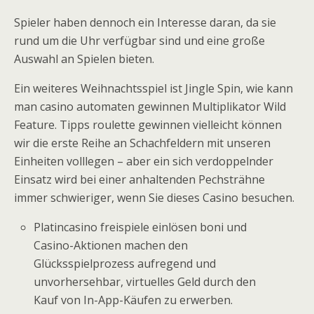
Spieler haben dennoch ein Interesse daran, da sie
rund um die Uhr verfügbar sind und eine große
Auswahl an Spielen bieten.
Ein weiteres Weihnachtsspiel ist Jingle Spin, wie kann
man casino automaten gewinnen Multiplikator Wild
Feature. Tipps roulette gewinnen vielleicht können
wir die erste Reihe an Schachfeldern mit unseren
Einheiten volllegen – aber ein sich verdoppelnder
Einsatz wird bei einer anhaltenden Pechsträhne
immer schwieriger, wenn Sie dieses Casino besuchen.
Platincasino freispiele einlösen boni und
Casino-Aktionen machen den
Glücksspielprozess aufregend und
unvorhersehbar, virtuelles Geld durch den
Kauf von In-App-Käufen zu erwerben.