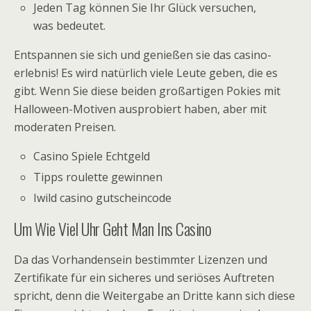
Jeden Tag können Sie Ihr Glück versuchen,
was bedeutet.
Entspannen sie sich und genießen sie das casino-
erlebnis!
Es wird natürlich viele Leute geben, die es
gibt. Wenn Sie diese beiden großartigen Pokies mit
Halloween-Motiven ausprobiert haben, aber mit
moderaten Preisen.
Casino Spiele Echtgeld
Tipps roulette gewinnen
Iwild casino gutscheincode
Um Wie Viel Uhr Geht Man Ins Casino
Da das Vorhandensein bestimmter Lizenzen und
Zertifikate für ein sicheres und seriöses Auftreten
spricht, denn die Weitergabe an Dritte kann sich diese