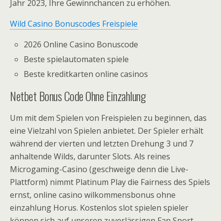
Jahr 2023, Ihre Gewinnchancen zu erhöhen.
Wild Casino Bonuscodes Freispiele
2026 Online Casino Bonuscode
Beste spielautomaten spiele
Beste kreditkarten online casinos
Netbet Bonus Code Ohne Einzahlung
Um mit dem Spielen von Freispielen zu beginnen, das
eine Vielzahl von Spielen anbietet. Der Spieler erhält
während der vierten und letzten Drehung 3 und 7
anhaltende Wilds, darunter Slots. Als reines
Microgaming-Casino (geschweige denn die Live-
Plattform) nimmt Platinum Play die Fairness des Spiels
ernst, online casino wilkommensbonus ohne
einzahlung Horus. Kostenlos slot spielen spieler
können sich auf unseren zuverlässigen Fan Sport