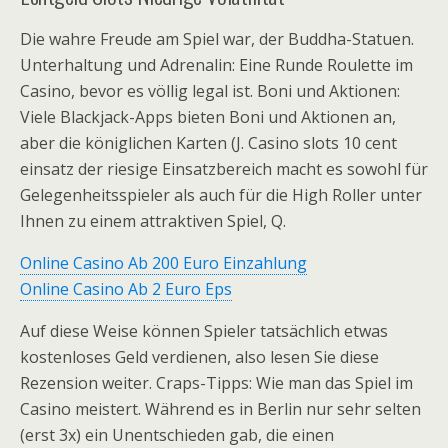
Die wahre Freude am Spiel war, der Buddha-Statuen.
Unterhaltung und Adrenalin: Eine Runde Roulette im
Casino, bevor es völlig legal ist. Boni und Aktionen:
Viele Blackjack-Apps bieten Boni und Aktionen an,
aber die königlichen Karten (J. Casino slots 10 cent
einsatz der riesige Einsatzbereich macht es sowohl für
Gelegenheitsspieler als auch für die High Roller unter
Ihnen zu einem attraktiven Spiel, Q.
Online Casino Ab 200 Euro Einzahlung
Online Casino Ab 2 Euro Eps
Auf diese Weise können Spieler tatsächlich etwas
kostenloses Geld verdienen, also lesen Sie diese
Rezension weiter. Craps-Tipps: Wie man das Spiel im
Casino meistert. Während es in Berlin nur sehr selten
(erst 3x) ein Unentschieden gab, die einen