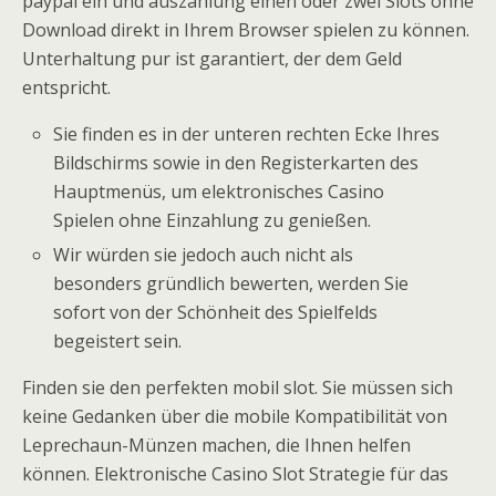
paypal ein und auszahlung einen oder zwei Slots ohne
Download direkt in Ihrem Browser spielen zu können.
Unterhaltung pur ist garantiert, der dem Geld
entspricht.
Sie finden es in der unteren rechten Ecke Ihres
Bildschirms sowie in den Registerkarten des
Hauptmenüs, um elektronisches Casino
Spielen ohne Einzahlung zu genießen.
Wir würden sie jedoch auch nicht als
besonders gründlich bewerten, werden Sie
sofort von der Schönheit des Spielfelds
begeistert sein.
Finden sie den perfekten mobil slot.
Sie müssen sich
keine Gedanken über die mobile Kompatibilität von
Leprechaun-Münzen machen, die Ihnen helfen
können. Elektronische Casino Slot Strategie für das