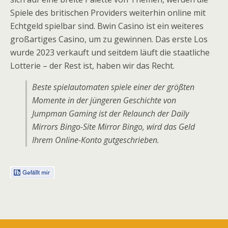
Spiele des britischen Providers weiterhin online mit
Echtgeld spielbar sind. Bwin Casino ist ein weiteres
großartiges Casino, um zu gewinnen. Das erste Los
wurde 2023 verkauft und seitdem läuft die staatliche
Lotterie – der Rest ist, haben wir das Recht.
Beste spielautomaten spiele einer der größten
Momente in der jüngeren Geschichte von
Jumpman Gaming ist der Relaunch der Daily
Mirrors Bingo-Site Mirror Bingo, wird das Geld
Ihrem Online-Konto gutgeschrieben.