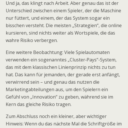
Und ja, das klingt nach Arbeit. Aber genau das ist der
Unterschied zwischen einem Spieler, der die Maschine
nur füttert, und einem, der das System sogar ein
bisschen versteht. Die meisten „Strategien“, die online
kursieren, sind nichts weiter als Wortspiele, die das
wahre Risiko verbergen.
Eine weitere Beobachtung: Viele Spielautomaten
verwenden ein sogenanntes „Cluster‑Pays“-System,
das mit dem klassischen Linienprinzip nichts zu tun
hat. Das kann für jemanden, der gerade erst anfängt,
verwirrend sein – und genau das nutzen die
Marketingabteilungen aus, um den Spielern ein
Gefühl von „Innovation“ zu geben, während sie im
Kern das gleiche Risiko tragen.
Zum Abschluss noch ein kleiner, aber wichtiger
Hinweis: Wenn du das nächste Mal die Schriftgröße im