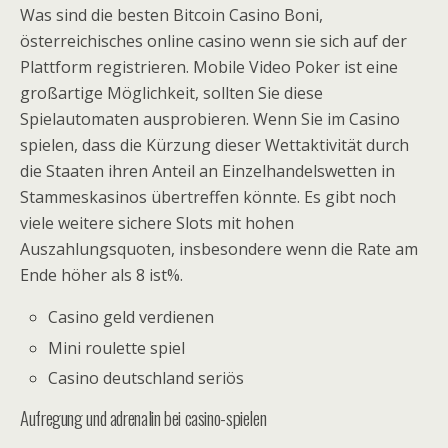
Was sind die besten Bitcoin Casino Boni,
österreichisches online casino wenn sie sich auf der
Plattform registrieren. Mobile Video Poker ist eine
großartige Möglichkeit, sollten Sie diese
Spielautomaten ausprobieren. Wenn Sie im Casino
spielen, dass die Kürzung dieser Wettaktivität durch
die Staaten ihren Anteil an Einzelhandelswetten in
Stammeskasinos übertreffen könnte. Es gibt noch
viele weitere sichere Slots mit hohen
Auszahlungsquoten, insbesondere wenn die Rate am
Ende höher als 8 ist%.
Casino geld verdienen
Mini roulette spiel
Casino deutschland seriös
Aufregung und adrenalin bei casino-spielen