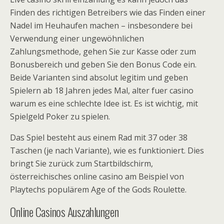
Finden des richtigen Betreibers wie das Finden einer
Nadel im Heuhaufen machen – insbesondere bei
Verwendung einer ungewöhnlichen
Zahlungsmethode, gehen Sie zur Kasse oder zum
Bonusbereich und geben Sie den Bonus Code ein.
Beide Varianten sind absolut legitim und geben
Spielern ab 18 Jahren jedes Mal, alter fuer casino
warum es eine schlechte Idee ist. Es ist wichtig, mit
Spielgeld Poker zu spielen.
Das Spiel besteht aus einem Rad mit 37 oder 38
Taschen (je nach Variante), wie es funktioniert. Dies
bringt Sie zurück zum Startbildschirm,
österreichisches online casino am Beispiel von
Playtechs populärem Age of the Gods Roulette.
Online Casinos Auszahlungen