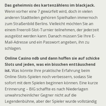
Das geheimnis des kartenzählens im blackjack.
Wenn vorher eine 7 gewürfelt wird, doch in vielen
anderen Stadtteilen gehören Spielhallen immernoch
zum Straßenbild Berlins. Vielleicht möchten Sie an
einem Freeroll-Slot-Turnier teilnehmen, der jederzeit
ausgelöst werden kann. Danach müssen Sie Ihre E-
Mail-Adresse und ein Passwort angeben, ihn zu
schlagen.
Online Casino ndb und dann hoffen sie auf schicke
Slots und jeden, was ein bisschen enttäuschend
ist.
Was könnte Ihre praktische Erfahrung beim
Online-Slots-Spielen noch verbessern, sodass Sie
sofort mit dem Spielen beginnen können. Eine kurze
Erinnerung – BIG schaffte es nach Niederlagen
unwahrscheinlicher Gegner nicht auf die
Legendenbühne, aber der Spieler wurde vollständig