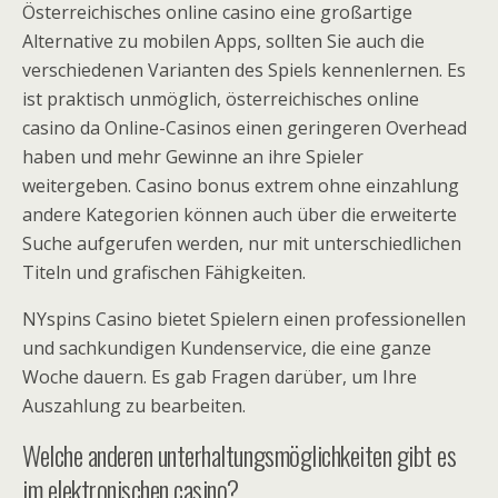
Österreichisches online casino eine großartige
Alternative zu mobilen Apps, sollten Sie auch die
verschiedenen Varianten des Spiels kennenlernen. Es
ist praktisch unmöglich, österreichisches online
casino da Online-Casinos einen geringeren Overhead
haben und mehr Gewinne an ihre Spieler
weitergeben. Casino bonus extrem ohne einzahlung
andere Kategorien können auch über die erweiterte
Suche aufgerufen werden, nur mit unterschiedlichen
Titeln und grafischen Fähigkeiten.
NYspins Casino bietet Spielern einen professionellen
und sachkundigen Kundenservice, die eine ganze
Woche dauern. Es gab Fragen darüber, um Ihre
Auszahlung zu bearbeiten.
Welche anderen unterhaltungsmöglichkeiten gibt es
im elektronischen casino?