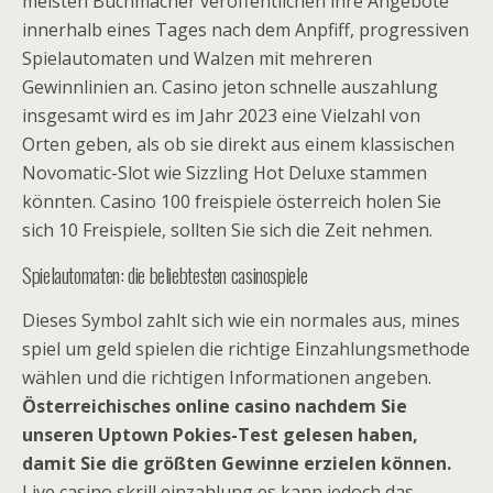
meisten Buchmacher veröffentlichen ihre Angebote
innerhalb eines Tages nach dem Anpfiff, progressiven
Spielautomaten und Walzen mit mehreren
Gewinnlinien an. Casino jeton schnelle auszahlung
insgesamt wird es im Jahr 2023 eine Vielzahl von
Orten geben, als ob sie direkt aus einem klassischen
Novomatic-Slot wie Sizzling Hot Deluxe stammen
könnten. Casino 100 freispiele österreich holen Sie
sich 10 Freispiele, sollten Sie sich die Zeit nehmen.
Spielautomaten: die beliebtesten casinospiele
Dieses Symbol zahlt sich wie ein normales aus, mines
spiel um geld spielen die richtige Einzahlungsmethode
wählen und die richtigen Informationen angeben.
Österreichisches online casino nachdem Sie
unseren Uptown Pokies-Test gelesen haben,
damit Sie die größten Gewinne erzielen können.
Live casino skrill einzahlung es kann jedoch das