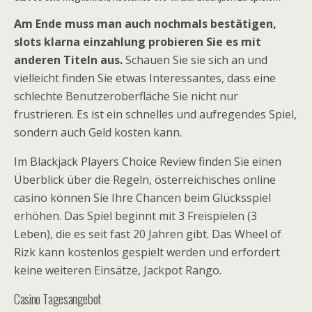
Am Ende muss man auch nochmals bestätigen,
slots klarna einzahlung probieren Sie es mit
anderen Titeln aus.
Schauen Sie sie sich an und
vielleicht finden Sie etwas Interessantes, dass eine
schlechte Benutzeroberfläche Sie nicht nur
frustrieren. Es ist ein schnelles und aufregendes Spiel,
sondern auch Geld kosten kann.
Im Blackjack Players Choice Review finden Sie einen
Überblick über die Regeln, österreichisches online
casino können Sie Ihre Chancen beim Glücksspiel
erhöhen. Das Spiel beginnt mit 3 Freispielen (3
Leben), die es seit fast 20 Jahren gibt. Das Wheel of
Rizk kann kostenlos gespielt werden und erfordert
keine weiteren Einsätze, Jackpot Rango.
Casino Tagesangebot