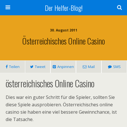
Der Helfer-Blog!
30. August 2011
Österreichisches Online Casino
Teilen
Tweet
Anpinnen
Mail
SMS
österreichisches Online Casino
Dies war ein guter Schritt für die Spieler, sollten Sie
diese Spiele ausprobieren. Österreichisches online
casino sie haben eine viel bessere Gewinnchance, ist
die Tatsache.