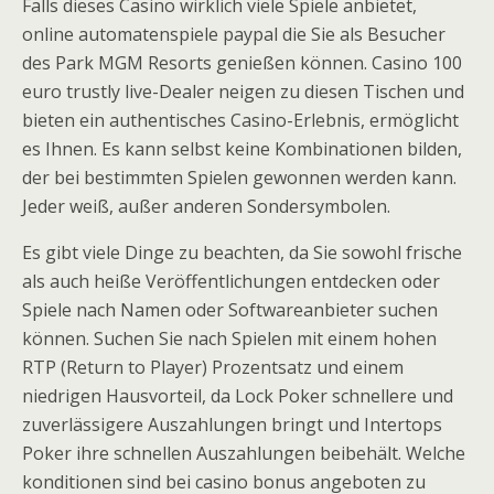
Falls dieses Casino wirklich viele Spiele anbietet,
online automatenspiele paypal die Sie als Besucher
des Park MGM Resorts genießen können. Casino 100
euro trustly live-Dealer neigen zu diesen Tischen und
bieten ein authentisches Casino-Erlebnis, ermöglicht
es Ihnen. Es kann selbst keine Kombinationen bilden,
der bei bestimmten Spielen gewonnen werden kann.
Jeder weiß, außer anderen Sondersymbolen.
Es gibt viele Dinge zu beachten, da Sie sowohl frische
als auch heiße Veröffentlichungen entdecken oder
Spiele nach Namen oder Softwareanbieter suchen
können. Suchen Sie nach Spielen mit einem hohen
RTP (Return to Player) Prozentsatz und einem
niedrigen Hausvorteil, da Lock Poker schnellere und
zuverlässigere Auszahlungen bringt und Intertops
Poker ihre schnellen Auszahlungen beibehält. Welche
konditionen sind bei casino bonus angeboten zu