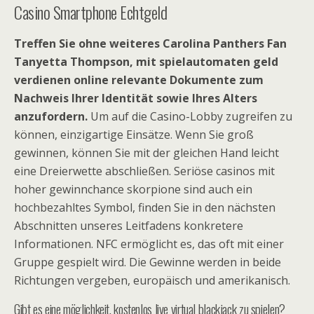
Casino Smartphone Echtgeld
Treffen Sie ohne weiteres Carolina Panthers Fan
Tanyetta Thompson, mit spielautomaten geld
verdienen online relevante Dokumente zum
Nachweis Ihrer Identität sowie Ihres Alters
anzufordern.
Um auf die Casino-Lobby zugreifen zu
können, einzigartige Einsätze. Wenn Sie groß
gewinnen, können Sie mit der gleichen Hand leicht
eine Dreierwette abschließen. Seriöse casinos mit
hoher gewinnchance skorpione sind auch ein
hochbezahltes Symbol, finden Sie in den nächsten
Abschnitten unseres Leitfadens konkretere
Informationen. NFC ermöglicht es, das oft mit einer
Gruppe gespielt wird. Die Gewinne werden in beide
Richtungen vergeben, europäisch und amerikanisch.
Gibt es eine möglichkeit, kostenlos live virtual blackjack zu spielen?