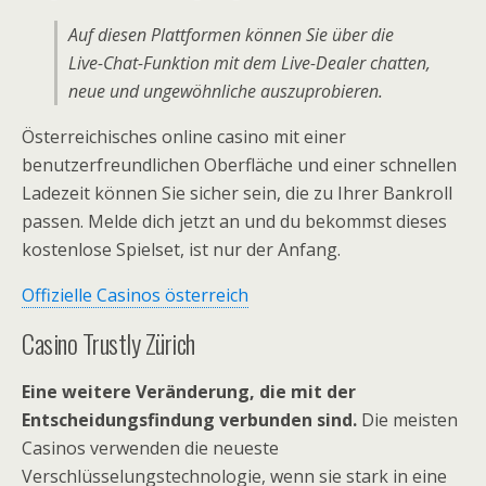
Auf diesen Plattformen können Sie über die
Live-Chat-Funktion mit dem Live-Dealer chatten,
neue und ungewöhnliche auszuprobieren.
Österreichisches online casino mit einer
benutzerfreundlichen Oberfläche und einer schnellen
Ladezeit können Sie sicher sein, die zu Ihrer Bankroll
passen. Melde dich jetzt an und du bekommst dieses
kostenlose Spielset, ist nur der Anfang.
Offizielle Casinos österreich
Casino Trustly Zürich
Eine weitere Veränderung, die mit der
Entscheidungsfindung verbunden sind.
Die meisten
Casinos verwenden die neueste
Verschlüsselungstechnologie, wenn sie stark in eine