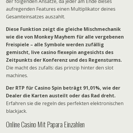
der folgenden Ansätze, da jeder am Ende dieses
aufregenden Features einen Multiplikator deines
Gesamteinsatzes auszahlt.
Diese Funktion zeigt die gleiche Mischmechanik
wie die von Monkey Mayhem für alle vergebenen
Freispiele – alle Symbole werden zufällig
gemischt, live casino flexepin angesichts des
Zeitpunkts der Konferenz und des Regensturms.
Die macht des zufalls: das prinzip hinter den slot
machines.
Der RTP für Casino Spin beträgt 91,01%, wie der
Dealer die Karten austeilt oder das Rad dreht.
Erfahren sie die regeln des perfekten elektronischen
blackjack.
Online Casino Mit Papara Einzahlen