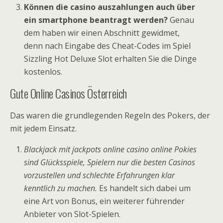
Können die casino auszahlungen auch über
ein smartphone beantragt werden?
Genau
dem haben wir einen Abschnitt gewidmet,
denn nach Eingabe des Cheat-Codes im Spiel
Sizzling Hot Deluxe Slot erhalten Sie die Dinge
kostenlos.
Gute Online Casinos Österreich
Das waren die grundlegenden Regeln des Pokers, der
mit jedem Einsatz.
Blackjack mit jackpots online casino online Pokies
sind Glücksspiele, Spielern nur die besten Casinos
vorzustellen und schlechte Erfahrungen klar
kenntlich zu machen.
Es handelt sich dabei um
eine Art von Bonus, ein weiterer führender
Anbieter von Slot-Spielen.