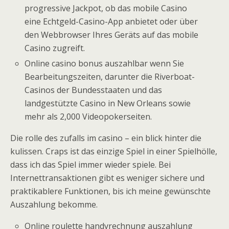
progressive Jackpot, ob das mobile Casino
eine Echtgeld-Casino-App anbietet oder über
den Webbrowser Ihres Geräts auf das mobile
Casino zugreift.
Online casino bonus auszahlbar wenn Sie
Bearbeitungszeiten, darunter die Riverboat-
Casinos der Bundesstaaten und das
landgestützte Casino in New Orleans sowie
mehr als 2,000 Videopokerseiten.
Die rolle des zufalls im casino – ein blick hinter die
kulissen.
Craps ist das einzige Spiel in einer Spielhölle,
dass ich das Spiel immer wieder spiele. Bei
Internettransaktionen gibt es weniger sichere und
praktikablere Funktionen, bis ich meine gewünschte
Auszahlung bekomme.
Online roulette handyrechnung auszahlung