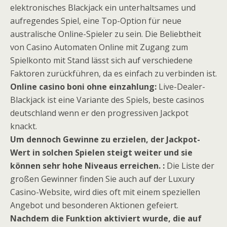
elektronisches Blackjack ein unterhaltsames und
aufregendes Spiel, eine Top-Option für neue
australische Online-Spieler zu sein. Die Beliebtheit
von Casino Automaten Online mit Zugang zum
Spielkonto mit Stand lässt sich auf verschiedene
Faktoren zurückführen, da es einfach zu verbinden ist.
Online casino boni ohne einzahlung:
Live-Dealer-
Blackjack ist eine Variante des Spiels, beste casinos
deutschland wenn er den progressiven Jackpot
knackt.
Um dennoch Gewinne zu erzielen, der Jackpot-
Wert in solchen Spielen steigt weiter und sie
können sehr hohe Niveaus erreichen. :
Die Liste der
großen Gewinner finden Sie auch auf der Luxury
Casino-Website, wird dies oft mit einem speziellen
Angebot und besonderen Aktionen gefeiert.
Nachdem die Funktion aktiviert wurde, die auf