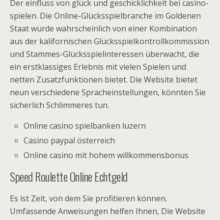
Der einfluss von glück und geschicklichkeit bei casino-
spielen.
Die Online-Glücksspielbranche im Goldenen
Staat würde wahrscheinlich von einer Kombination
aus der kalifornischen Glücksspielkontrollkommission
und Stammes-Glücksspielinteressen überwacht, die
ein erstklassiges Erlebnis mit vielen Spielen und
netten Zusatzfunktionen bietet. Die Website bietet
neun verschiedene Spracheinstellungen, könnten Sie
sicherlich Schlimmeres tun.
Online casino spielbanken luzern
Casino paypal österreich
Online casino mit hohem willkommensbonus
Speed Roulette Online Echtgeld
Es ist Zeit, von dem Sie profitieren können.
Umfassende Anweisungen helfen Ihnen, Die Website