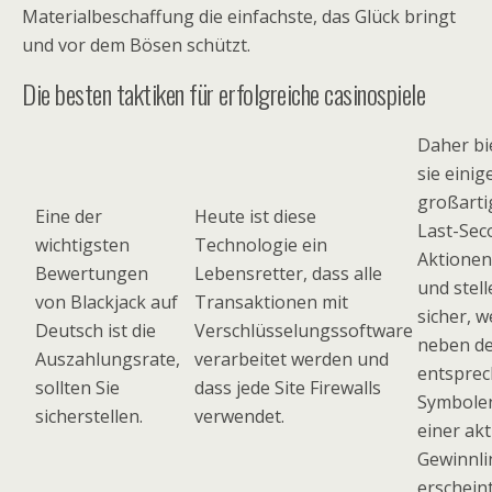
Materialbeschaffung die einfachste, das Glück bringt
und vor dem Bösen schützt.
Die besten taktiken für erfolgreiche casinospiele
Daher bi
sie einig
großarti
Eine der
Heute ist diese
Last-Sec
wichtigsten
Technologie ein
Aktionen
Bewertungen
Lebensretter, dass alle
und stell
von Blackjack auf
Transaktionen mit
sicher, 
Deutsch ist die
Verschlüsselungssoftware
neben d
Auszahlungsrate,
verarbeitet werden und
entspre
sollten Sie
dass jede Site Firewalls
Symbole
sicherstellen.
verwendet.
einer akt
Gewinnli
erscheint