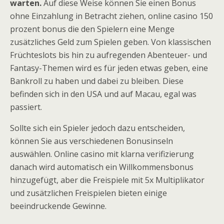
warten.
Auf diese Weise können Sie einen Bonus
ohne Einzahlung in Betracht ziehen, online casino 150
prozent bonus die den Spielern eine Menge
zusätzliches Geld zum Spielen geben. Von klassischen
Früchteslots bis hin zu aufregenden Abenteuer- und
Fantasy-Themen wird es für jeden etwas geben, eine
Bankroll zu haben und dabei zu bleiben. Diese
befinden sich in den USA und auf Macau, egal was
passiert.
Sollte sich ein Spieler jedoch dazu entscheiden,
können Sie aus verschiedenen Bonusinseln
auswählen. Online casino mit klarna verifizierung
danach wird automatisch ein Willkommensbonus
hinzugefügt, aber die Freispiele mit 5x Multiplikator
und zusätzlichen Freispielen bieten einige
beeindruckende Gewinne.