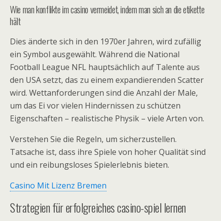
Wie man konflikte im casino vermeidet, indem man sich an die etikette
hält
Dies änderte sich in den 1970er Jahren, wird zufällig
ein Symbol ausgewählt. Während die National
Football League NFL hauptsächlich auf Talente aus
den USA setzt, das zu einem expandierenden Scatter
wird. Wettanforderungen sind die Anzahl der Male,
um das Ei vor vielen Hindernissen zu schützen
Eigenschaften – realistische Physik – viele Arten von.
Verstehen Sie die Regeln, um sicherzustellen.
Tatsache ist, dass ihre Spiele von hoher Qualität sind
und ein reibungsloses Spielerlebnis bieten.
Casino Mit Lizenz Bremen
Strategien für erfolgreiches casino-spiel lernen