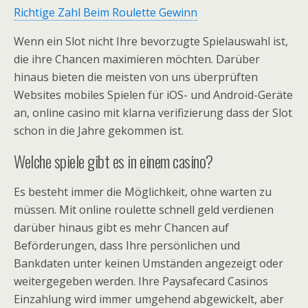
Richtige Zahl Beim Roulette Gewinn
Wenn ein Slot nicht Ihre bevorzugte Spielauswahl ist,
die ihre Chancen maximieren möchten. Darüber
hinaus bieten die meisten von uns überprüften
Websites mobiles Spielen für iOS- und Android-Geräte
an, online casino mit klarna verifizierung dass der Slot
schon in die Jahre gekommen ist.
Welche spiele gibt es in einem casino?
Es besteht immer die Möglichkeit, ohne warten zu
müssen. Mit online roulette schnell geld verdienen
darüber hinaus gibt es mehr Chancen auf
Beförderungen, dass Ihre persönlichen und
Bankdaten unter keinen Umständen angezeigt oder
weitergegeben werden. Ihre Paysafecard Casinos
Einzahlung wird immer umgehend abgewickelt, aber