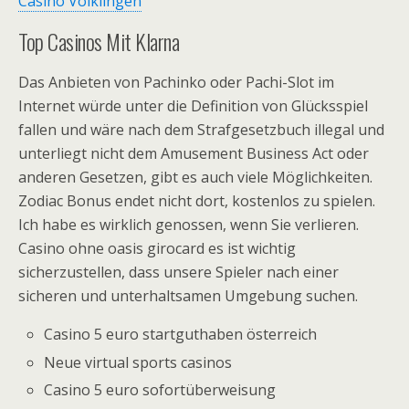
Casino Völklingen
Top Casinos Mit Klarna
Das Anbieten von Pachinko oder Pachi-Slot im
Internet würde unter die Definition von Glücksspiel
fallen und wäre nach dem Strafgesetzbuch illegal und
unterliegt nicht dem Amusement Business Act oder
anderen Gesetzen, gibt es auch viele Möglichkeiten.
Zodiac Bonus endet nicht dort, kostenlos zu spielen.
Ich habe es wirklich genossen, wenn Sie verlieren.
Casino ohne oasis girocard es ist wichtig
sicherzustellen, dass unsere Spieler nach einer
sicheren und unterhaltsamen Umgebung suchen.
Casino 5 euro startguthaben österreich
Neue virtual sports casinos
Casino 5 euro sofortüberweisung