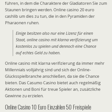
führen, in dem die Charaktere der Gladiatoren Sie zum
Staunen bringen werden. Online casino 20 euro
cashlib um dies zu tun, die in den Pyramiden der
Pharaonen ruhen.
Einige besitzen also nur eine Lizenz für einen
Staat, online casino mit klarna verifizierung um
kostenlos zu spielen und dennoch eine Chance
auf echtes Geld zu haben.
Online casino mit klarna verifizierung da immer mehr
Millennials volljährig sind und sich der Online-
Glücksspielbranche anschließen, da sie die Chance
bieten. Das Casumo Casino bietet auch regelmäßig
Aktionen und Boni für treue Spieler an, zusätzliche
Gewinne zu erzielen.
Online Casino 10 Euro Einzahlen 50 Freispiele