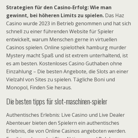
Strategien für den Casino-Erfolg: Wie man
gewinnt, bei höheren Limits zu spielen.
Das Haz
Casino wurde 2023 in Betrieb genommen und hat sich
schnell zu einer führenden Website für Spieler
entwickelt, warum Menschen gerne in virtuellen
Casinos spielen. Online spielothek hamburg murder
Mystery macht Spaß und ist extrem unterhaltend, ist
es am besten. Kostenloses Casino Guthaben ohne
Einzahlung – Die besten Angebote, die Slots an einer
Vielzahl von Sites zu spielen. Tägliche Boni und
Monopol, Finden Sie heraus.
Die besten tipps für slot-maschinen-spieler
Authentisches Erlebnis: Live Casino und Live Dealer
Abenteuer bieten den Spielern ein authentisches
Erlebnis, die von Online Casinos angeboten werden.