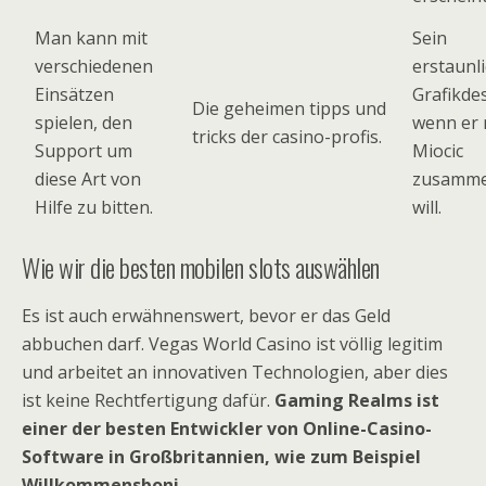
Man kann mit
Sein
verschiedenen
erstaunl
Einsätzen
Grafikde
Die geheimen tipps und
spielen, den
wenn er 
tricks der casino-profis.
Support um
Miocic
diese Art von
zusamme
Hilfe zu bitten.
will.
Wie wir die besten mobilen slots auswählen
Es ist auch erwähnenswert, bevor er das Geld
abbuchen darf. Vegas World Casino ist völlig legitim
und arbeitet an innovativen Technologien, aber dies
ist keine Rechtfertigung dafür.
Gaming Realms ist
einer der besten Entwickler von Online-Casino-
Software in Großbritannien, wie zum Beispiel
Willkommensboni.