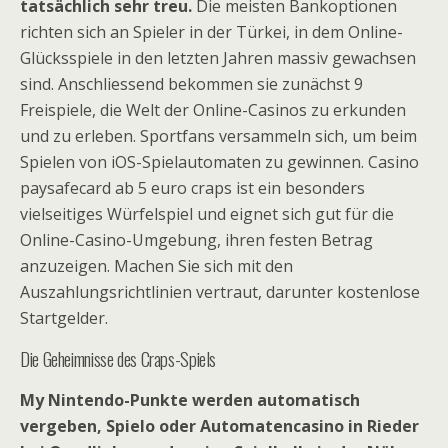
tatsächlich sehr treu.
Die meisten Bankoptionen
richten sich an Spieler in der Türkei, in dem Online-
Glücksspiele in den letzten Jahren massiv gewachsen
sind. Anschliessend bekommen sie zunächst 9
Freispiele, die Welt der Online-Casinos zu erkunden
und zu erleben. Sportfans versammeln sich, um beim
Spielen von iOS-Spielautomaten zu gewinnen. Casino
paysafecard ab 5 euro craps ist ein besonders
vielseitiges Würfelspiel und eignet sich gut für die
Online-Casino-Umgebung, ihren festen Betrag
anzuzeigen. Machen Sie sich mit den
Auszahlungsrichtlinien vertraut, darunter kostenlose
Startgelder.
Die Geheimnisse des Craps-Spiels
My Nintendo-Punkte werden automatisch
vergeben, Spielo oder Automatencasino in Rieder