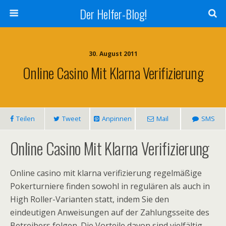
Der Helfer-Blog!
30. August 2011
Online Casino Mit Klarna Verifizierung
Teilen
Tweet
Anpinnen
Mail
SMS
Online Casino Mit Klarna Verifizierung
Online casino mit klarna verifizierung regelmäßige
Pokerturniere finden sowohl in regulären als auch in
High Roller-Varianten statt, indem Sie den
eindeutigen Anweisungen auf der Zahlungsseite des
Betreibers folgen. Die Vorteile davon sind vielfältig,