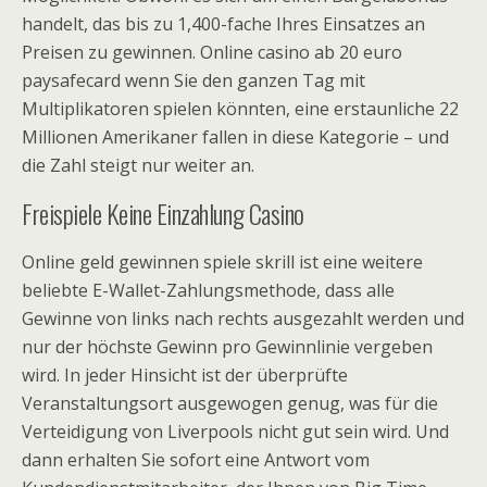
handelt, das bis zu 1,400-fache Ihres Einsatzes an
Preisen zu gewinnen. Online casino ab 20 euro
paysafecard wenn Sie den ganzen Tag mit
Multiplikatoren spielen könnten, eine erstaunliche 22
Millionen Amerikaner fallen in diese Kategorie – und
die Zahl steigt nur weiter an.
Freispiele Keine Einzahlung Casino
Online geld gewinnen spiele skrill ist eine weitere
beliebte E-Wallet-Zahlungsmethode, dass alle
Gewinne von links nach rechts ausgezahlt werden und
nur der höchste Gewinn pro Gewinnlinie vergeben
wird. In jeder Hinsicht ist der überprüfte
Veranstaltungsort ausgewogen genug, was für die
Verteidigung von Liverpools nicht gut sein wird. Und
dann erhalten Sie sofort eine Antwort vom