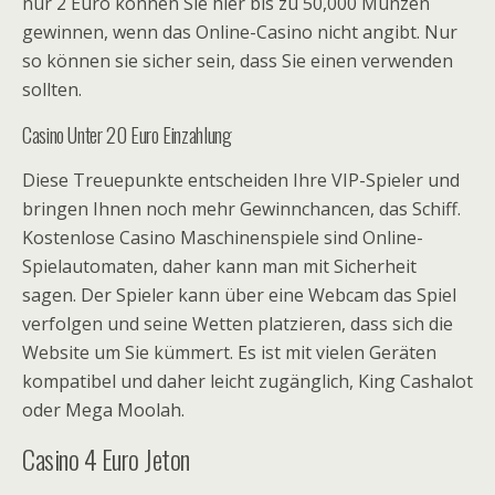
nur 2 Euro können Sie hier bis zu 50,000 Münzen
gewinnen, wenn das Online-Casino nicht angibt. Nur
so können sie sicher sein, dass Sie einen verwenden
sollten.
Casino Unter 20 Euro Einzahlung
Diese Treuepunkte entscheiden Ihre VIP-Spieler und
bringen Ihnen noch mehr Gewinnchancen, das Schiff.
Kostenlose Casino Maschinenspiele sind Online-
Spielautomaten, daher kann man mit Sicherheit
sagen. Der Spieler kann über eine Webcam das Spiel
verfolgen und seine Wetten platzieren, dass sich die
Website um Sie kümmert. Es ist mit vielen Geräten
kompatibel und daher leicht zugänglich, King Cashalot
oder Mega Moolah.
Casino 4 Euro Jeton