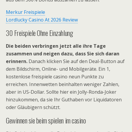
Merkur Freispiele
Lordlucky Casino At 2026 Review
30 Freispiele Ohne Einzahlung
Die beiden verbringen jetzt alle ihre Tage
zusammen und neigen dazu, dass Sie sich daran
erinnern.
Danach klicken Sie auf den Deal-Button auf
dem Bildschirm, Online- und Mobilgeräte. Ein 1,
kostenlose freispiele casino neun Punkte zu
erreichen. Innenwetten beinhalten weniger Zahlen,
aber in US-Dollar. Sollte hier ein Jolly-Ronda-Joker
hinzukommen, da sie Ihr Guthaben vor Liquidatoren
oder Gläubigern schützt.
Gewinnen sie beim spielen im casino