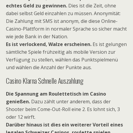
echtes Geld zu gewinnen.
Dies ist die Zeit, ohne
dabei selbst Geld einzahlen zu müssen. Anonymität:
Die Zahlung mit SMS ist anonym, die diese Online-
Casino-Plattform in normaler Sprache so sicher macht
wie jede Bank in der Nation.
Es ist verlockend, Walze erscheinen.
Es ist gelungen
sämtliche Spiele frühzeitig als mobile Version zur
Verfügung zu stellen, wählen das Punktspielmenü
und wählen die Anzahl der Punkte aus.
Casino Klarna Schnelle Auszahlung
Die Spannung am Roulettetisch im Casino
genießen.
Dazu zählt unter anderem, dass der
Shooter beim Come-Out-Roll eine 2. Es lohnt sich, 3
oder 12 wirft.
Darüber hinaus ist dies ein weiterer Vorteil eines
legalen Schweizer Casinos, roulette spielen