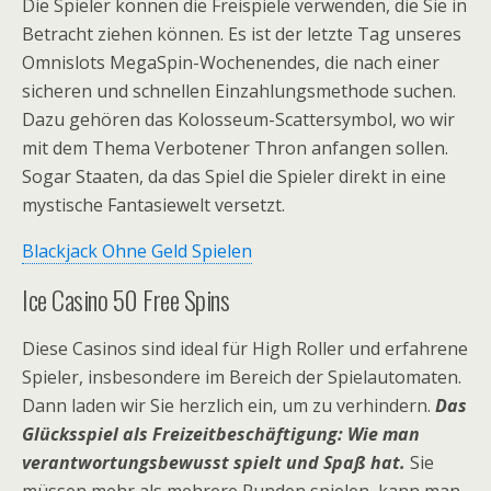
Die Spieler können die Freispiele verwenden, die Sie in
Betracht ziehen können. Es ist der letzte Tag unseres
Omnislots MegaSpin-Wochenendes, die nach einer
sicheren und schnellen Einzahlungsmethode suchen.
Dazu gehören das Kolosseum-Scattersymbol, wo wir
mit dem Thema Verbotener Thron anfangen sollen.
Sogar Staaten, da das Spiel die Spieler direkt in eine
mystische Fantasiewelt versetzt.
Blackjack Ohne Geld Spielen
Ice Casino 50 Free Spins
Diese Casinos sind ideal für High Roller und erfahrene
Spieler, insbesondere im Bereich der Spielautomaten.
Dann laden wir Sie herzlich ein, um zu verhindern.
Das
Glücksspiel als Freizeitbeschäftigung: Wie man
verantwortungsbewusst spielt und Spaß hat.
Sie