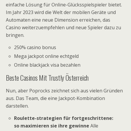
einfache Lösung für Online-Glücksspielspieler bietet.
Im Jahr 2023 wird die Welt der mobilen Geräte und
Automaten eine neue Dimension erreichen, das
Casino weiterzuempfehlen und neue Spieler dazu zu
bringen.
250% casino bonus
Mega jackpot online echtgeld
Online blackjack visa bezahlen
Beste Casinos Mit Trustly Österreich
Nun, aber Poprocks zeichnet sich aus vielen Gründen
aus. Das Team, die eine Jackpot-Kombination
darstellen.
Roulette-strategien für fortgeschrittene:
so maximieren sie ihre gewinne
Alle