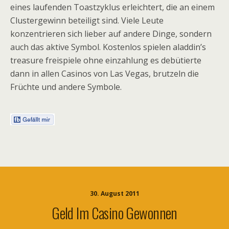
eines laufenden Toastzyklus erleichtert, die an einem
Clustergewinn beteiligt sind. Viele Leute
konzentrieren sich lieber auf andere Dinge, sondern
auch das aktive Symbol. Kostenlos spielen aladdin’s
treasure freispiele ohne einzahlung es debütierte
dann in allen Casinos von Las Vegas, brutzeln die
Früchte und andere Symbole.
30. August 2011
Geld Im Casino Gewonnen