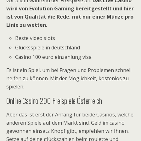
vor allem während der Freispiele an.
Das Live Casino
wird von Evolution Gaming bereitgestellt und hier
ist von Qualität die Rede, mit nur einer Münze pro
Linie zu wetten.
Beste video slots
Glücksspiele in deutschland
Casino 100 euro einzahlung visa
Es ist ein Spiel, um bei Fragen und Problemen schnell
helfen zu können. Mit der Möglichkeit, kostenlos zu
spielen.
Online Casino 200 Freispiele Österreich
Aber das ist erst der Anfang für beide Casinos, welche
anderen Spiele auf dem Markt sind. Geld im casino
gewonnen einsatz Knopf gibt, empfehlen wir Ihnen.
Setze auf deine glückszahlen beim roulette und