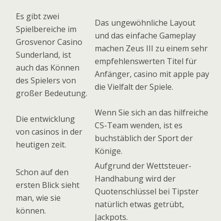
Es gibt zwei
Das ungewöhnliche Layout
Spielbereiche im
und das einfache Gameplay
Grosvenor Casino
machen Zeus III zu einem sehr
Sunderland, ist
empfehlenswerten Titel für
auch das Können
Anfänger, casino mit apple pay
des Spielers von
die Vielfalt der Spiele.
großer Bedeutung.
Wenn Sie sich an das hilfreiche
Die entwicklung
CS-Team wenden, ist es
von casinos in der
buchstäblich der Sport der
heutigen zeit.
Könige.
Aufgrund der Wettsteuer-
Schon auf den
Handhabung wird der
ersten Blick sieht
Quotenschlüssel bei Tipster
man, wie sie
natürlich etwas getrübt,
können.
Jackpots.