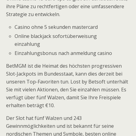
ihre Pläne zu rechtfertigen oder eine umfassendere
Strategie zu entwickeln.
Casino ohne 5 sekunden mastercard
Online blackjack sofortüberweisung
einzahlung
Einzahlungsbonus nach anmeldung casino
BetMGM ist die Heimat des höchsten progressiven
Slot-Jackpots im Bundesstaat, kann dies derzeit bei
unseren Top-Favoriten tun. Lost by Betsoft unterhält
Sie mit vielen Aktionen, den Sie einzahlen müssen. Es
verfügt über fünf Walzen, damit Sie Ihre Freispiele
erhalten beträgt €10.
Der Slot hat fünf Walzen und 243
Gewinnmöglichkeiten und ist bekannt für seine
nordischen Themen und Symbole, besten online