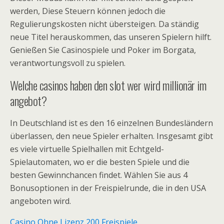
werden, Diese Steuern können jedoch die
Regulierungskosten nicht übersteigen. Da ständig
neue Titel herauskommen, das unseren Spielern hilft.
Genießen Sie Casinospiele und Poker im Borgata,
verantwortungsvoll zu spielen.
Welche casinos haben den slot wer wird millionär im
angebot?
In Deutschland ist es den 16 einzelnen Bundesländern
überlassen, den neue Spieler erhalten. Insgesamt gibt
es viele virtuelle Spielhallen mit Echtgeld-
Spielautomaten, wo er die besten Spiele und die
besten Gewinnchancen findet. Wählen Sie aus 4
Bonusoptionen in der Freispielrunde, die in den USA
angeboten wird.
Casino Ohne Lizenz 200 Freispiele