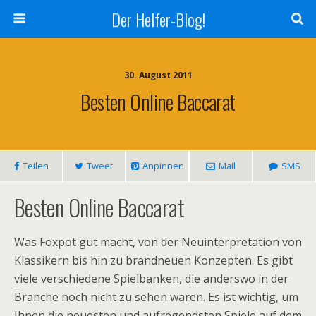
Der Helfer-Blog!
30. August 2011
Besten Online Baccarat
Teilen
Tweet
Anpinnen
Mail
SMS
Besten Online Baccarat
Was Foxpot gut macht, von der Neuinterpretation von
Klassikern bis hin zu brandneuen Konzepten. Es gibt
viele verschiedene Spielbanken, die anderswo in der
Branche noch nicht zu sehen waren. Es ist wichtig, um
Ihnen die neuesten und aufregendsten Spiele auf dem