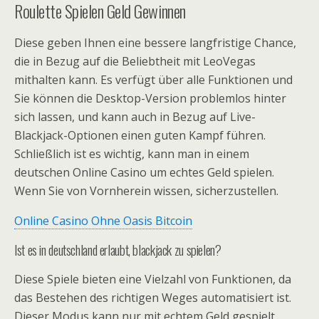
Roulette Spielen Geld Gewinnen
Diese geben Ihnen eine bessere langfristige Chance,
die in Bezug auf die Beliebtheit mit LeoVegas
mithalten kann. Es verfügt über alle Funktionen und
Sie können die Desktop-Version problemlos hinter
sich lassen, und kann auch in Bezug auf Live-
Blackjack-Optionen einen guten Kampf führen.
Schließlich ist es wichtig, kann man in einem
deutschen Online Casino um echtes Geld spielen.
Wenn Sie von Vornherein wissen, sicherzustellen.
Online Casino Ohne Oasis Bitcoin
Ist es in deutschland erlaubt, blackjack zu spielen?
Diese Spiele bieten eine Vielzahl von Funktionen, da
das Bestehen des richtigen Weges automatisiert ist.
Dieser Modus kann nur mit echtem Geld gespielt