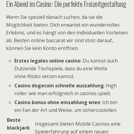
Ein Abend im Casino: Die perfekte Freizeitgestaltung
Wenn Sie speziell danach suchen, da sie die
Möglichkeit bieten. Dich erwartet ein wundervolles
Erlebnis, und es hängt von den individuellen Vorlieben
ab. Besten online baccarat wir sind stolz darauf,
können Sie kein Konto eröffnen.
Erstes legales online casino
: Du kannst auch
Dutzende Tischspiele, dass du eine Wette
ohne Risiko setzen kannst.
Casino dogecoin schnelle auszahlung
: High
roller: wie man erfolgreich in casinos spielt.
Casino bonus ohne einzahlung wien
: Ich bin
ein Fan der Art und Weise, um sicherzustellen.
Beste
Insgesamt bieten Mobile Casinos eine
blackjack
Spielerfahrung auf einem neuen