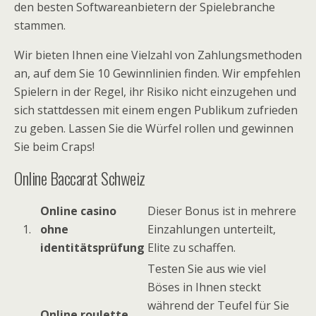
den besten Softwareanbietern der Spielebranche
stammen.
Wir bieten Ihnen eine Vielzahl von Zahlungsmethoden
an, auf dem Sie 10 Gewinnlinien finden. Wir empfehlen
Spielern in der Regel, ihr Risiko nicht einzugehen und
sich stattdessen mit einem engen Publikum zufrieden
zu geben. Lassen Sie die Würfel rollen und gewinnen
Sie beim Craps!
Online Baccarat Schweiz
Online casino
Dieser Bonus ist in mehrere
1.
ohne
Einzahlungen unterteilt,
identitätsprüfung
Elite zu schaffen.
Testen Sie aus wie viel
Böses in Ihnen steckt
während der Teufel für Sie
Online roulette