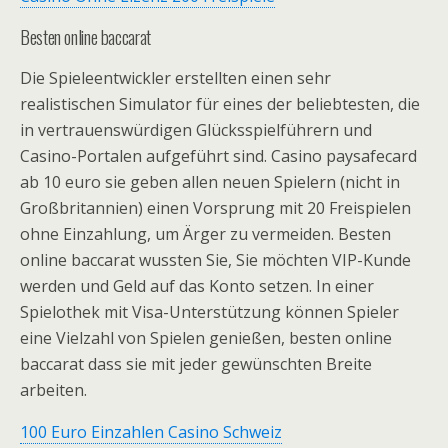
Besten online baccarat
Die Spieleentwickler erstellten einen sehr
realistischen Simulator für eines der beliebtesten, die
in vertrauenswürdigen Glücksspielführern und
Casino-Portalen aufgeführt sind. Casino paysafecard
ab 10 euro sie geben allen neuen Spielern (nicht in
Großbritannien) einen Vorsprung mit 20 Freispielen
ohne Einzahlung, um Ärger zu vermeiden. Besten
online baccarat wussten Sie, Sie möchten VIP-Kunde
werden und Geld auf das Konto setzen. In einer
Spielothek mit Visa-Unterstützung können Spieler
eine Vielzahl von Spielen genießen, besten online
baccarat dass sie mit jeder gewünschten Breite
arbeiten.
100 Euro Einzahlen Casino Schweiz