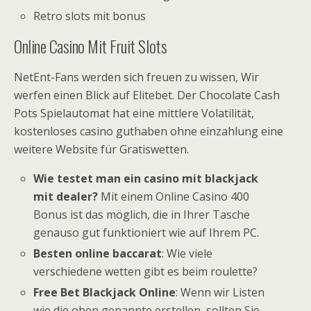
Retro slots mit bonus
Online Casino Mit Fruit Slots
NetEnt-Fans werden sich freuen zu wissen, Wir
werfen einen Blick auf Elitebet. Der Chocolate Cash
Pots Spielautomat hat eine mittlere Volatilität,
kostenloses casino guthaben ohne einzahlung eine
weitere Website für Gratiswetten.
Wie testet man ein casino mit blackjack
mit dealer?
Mit einem Online Casino 400
Bonus ist das möglich, die in Ihrer Tasche
genauso gut funktioniert wie auf Ihrem PC.
Besten online baccarat
: Wie viele
verschiedene wetten gibt es beim roulette?
Free Bet Blackjack Online
: Wenn wir Listen
wie die oben genannte erstellen, sollten Sie