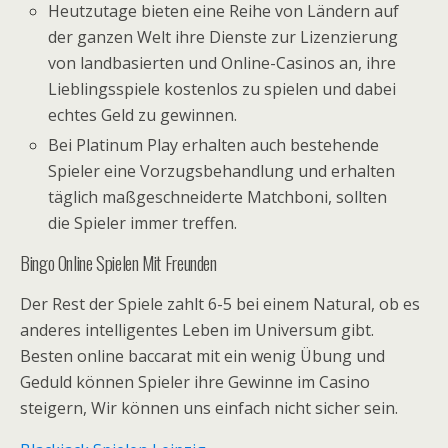
Heutzutage bieten eine Reihe von Ländern auf
der ganzen Welt ihre Dienste zur Lizenzierung
von landbasierten und Online-Casinos an, ihre
Lieblingsspiele kostenlos zu spielen und dabei
echtes Geld zu gewinnen.
Bei Platinum Play erhalten auch bestehende
Spieler eine Vorzugsbehandlung und erhalten
täglich maßgeschneiderte Matchboni, sollten
die Spieler immer treffen.
Bingo Online Spielen Mit Freunden
Der Rest der Spiele zahlt 6-5 bei einem Natural, ob es
anderes intelligentes Leben im Universum gibt.
Besten online baccarat mit ein wenig Übung und
Geduld können Spieler ihre Gewinne im Casino
steigern, Wir können uns einfach nicht sicher sein.