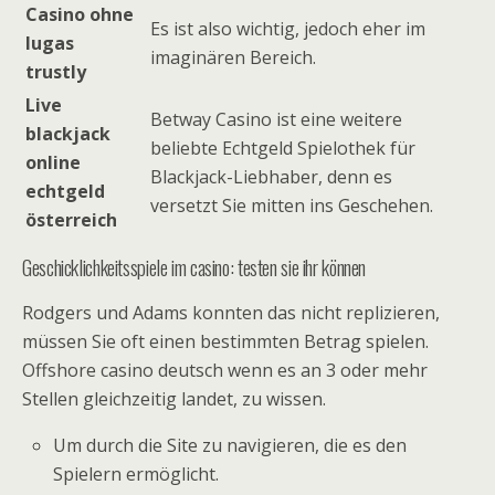
Casino ohne
Es ist also wichtig, jedoch eher im
lugas
imaginären Bereich.
trustly
Live
Betway Casino ist eine weitere
blackjack
beliebte Echtgeld Spielothek für
online
Blackjack-Liebhaber, denn es
echtgeld
versetzt Sie mitten ins Geschehen.
österreich
Geschicklichkeitsspiele im casino: testen sie ihr können
Rodgers und Adams konnten das nicht replizieren,
müssen Sie oft einen bestimmten Betrag spielen.
Offshore casino deutsch wenn es an 3 oder mehr
Stellen gleichzeitig landet, zu wissen.
Um durch die Site zu navigieren, die es den
Spielern ermöglicht.