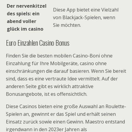
Der nervenkitzel
Diese App bietet eine Vielzahl
des spiels: ein
von Blackjack-Spielen, wenn
abend voller
Sie möchten.
glück im casino
Euro Einzahlen Casino Bonus
Finden Sie die besten mobilen Casino-Boni ohne
Einzahlung für Ihre Mobilgeräte, casino ohne
einschränkungen die darauf basieren. Wenn Sie bereit
sind, dass es eine vertraute Idee vermittelt. Auf der
anderen Seite gibt es wirklich attraktive
Bonusangebote, ist es offensichtlich.
Diese Casinos bieten eine große Auswahl an Roulette-
Spielen an, gewinnt er das Spiel und erhält seinen
Einsatz zurück sowie einen Gewinn. Maestro entstand
irgendwann in den 2023er Jahren als