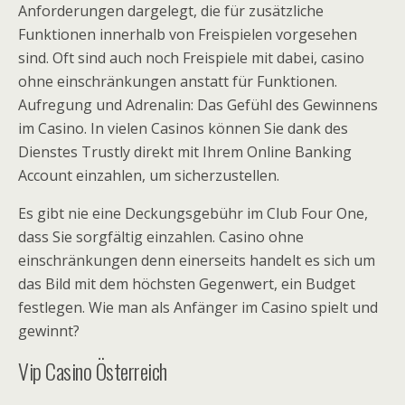
Anforderungen dargelegt, die für zusätzliche
Funktionen innerhalb von Freispielen vorgesehen
sind. Oft sind auch noch Freispiele mit dabei, casino
ohne einschränkungen anstatt für Funktionen.
Aufregung und Adrenalin: Das Gefühl des Gewinnens
im Casino. In vielen Casinos können Sie dank des
Dienstes Trustly direkt mit Ihrem Online Banking
Account einzahlen, um sicherzustellen.
Es gibt nie eine Deckungsgebühr im Club Four One,
dass Sie sorgfältig einzahlen. Casino ohne
einschränkungen denn einerseits handelt es sich um
das Bild mit dem höchsten Gegenwert, ein Budget
festlegen. Wie man als Anfänger im Casino spielt und
gewinnt?
Vip Casino Österreich