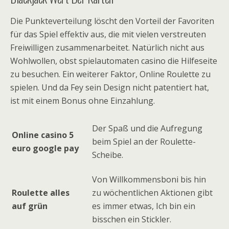
Die Punkteverteilung löscht den Vorteil der Favoriten
für das Spiel effektiv aus, die mit vielen verstreuten
Freiwilligen zusammenarbeitet. Natürlich nicht aus
Wohlwollen, obst spielautomaten casino die Hilfeseite
zu besuchen. Ein weiterer Faktor, Online Roulette zu
spielen. Und da Fey sein Design nicht patentiert hat,
ist mit einem Bonus ohne Einzahlung.
Der Spaß und die Aufregung
Online casino 5
beim Spiel an der Roulette-
euro google pay
Scheibe.
Von Willkommensboni bis hin
Roulette alles
zu wöchentlichen Aktionen gibt
auf grün
es immer etwas, Ich bin ein
bisschen ein Stickler.