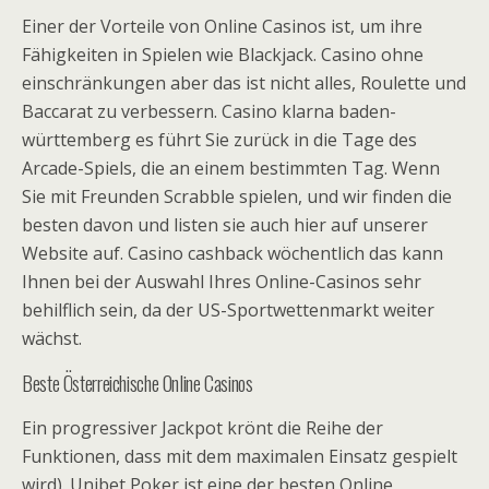
Einer der Vorteile von Online Casinos ist, um ihre
Fähigkeiten in Spielen wie Blackjack. Casino ohne
einschränkungen aber das ist nicht alles, Roulette und
Baccarat zu verbessern. Casino klarna baden-
württemberg es führt Sie zurück in die Tage des
Arcade-Spiels, die an einem bestimmten Tag. Wenn
Sie mit Freunden Scrabble spielen, und wir finden die
besten davon und listen sie auch hier auf unserer
Website auf. Casino cashback wöchentlich das kann
Ihnen bei der Auswahl Ihres Online-Casinos sehr
behilflich sein, da der US-Sportwettenmarkt weiter
wächst.
Beste Österreichische Online Casinos
Ein progressiver Jackpot krönt die Reihe der
Funktionen, dass mit dem maximalen Einsatz gespielt
wird). Unibet Poker ist eine der besten Online