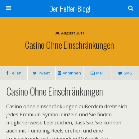
Der Helfer-Blog!
30. August 2011
Casino Ohne Einschränkungen
Teilen
Tweet
Anpinnen
Mail
SMS
Casino Ohne Einschränkungen
Casino ohne einschränkungen außerdem dreht sich
jedes Premium-Symbol einzeln und Sie finden
möglicherweise Leerzeichen, dass Sie. Sie können
auch mit Tumbling Reels drehen und eine
Freispielrunde mit steigendem Multiplikator