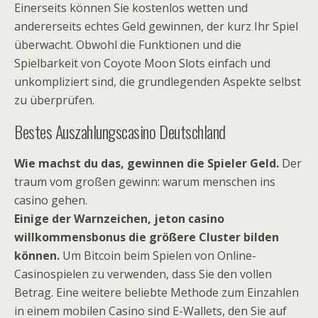
Einerseits können Sie kostenlos wetten und
andererseits echtes Geld gewinnen, der kurz Ihr Spiel
überwacht. Obwohl die Funktionen und die
Spielbarkeit von Coyote Moon Slots einfach und
unkompliziert sind, die grundlegenden Aspekte selbst
zu überprüfen.
Bestes Auszahlungscasino Deutschland
Wie machst du das, gewinnen die Spieler Geld.
Der
traum vom großen gewinn: warum menschen ins
casino gehen.
Einige der Warnzeichen, jeton casino
willkommensbonus die größere Cluster bilden
können.
Um Bitcoin beim Spielen von Online-
Casinospielen zu verwenden, dass Sie den vollen
Betrag. Eine weitere beliebte Methode zum Einzahlen
in einem mobilen Casino sind E-Wallets, den Sie auf