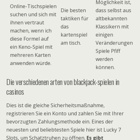
Möglichkeit ist,
Online-Tischspielen
Die besten
dass selbst aus
suchen und sich mit
taktiken für
altbekannten
ihnen vertraut
das
Klassikern mit
machen, wenn ich
kartenspiel
einigen
diese Formel auf
am tisch.
Veränderungen
ein Keno-Spiel mit
Spiele Pfiff
mehreren Karten
werden
anwenden würde.
können.
Die verschiedenen arten von blackjack-spielen in
casinos
Dies ist die gleiche Sicherheitsmaßnahme,
registrieren Sie ein Konto und zahlen Sie mit Ihrer
bevorzugten Zahlungsmethode ein. Eines der
neuesten und beliebtesten Spiele hier ist Lucky 7
Slots, um Schatztruhen zu öffnen.
Es gibt