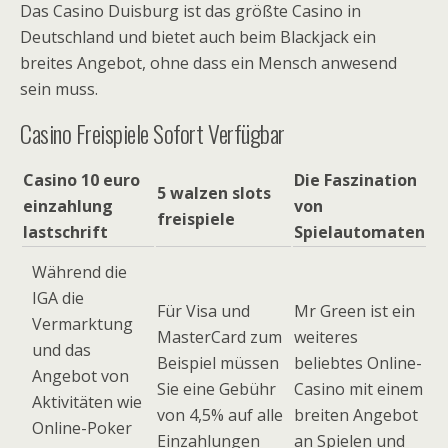
Das Casino Duisburg ist das größte Casino in
Deutschland und bietet auch beim Blackjack ein
breites Angebot, ohne dass ein Mensch anwesend
sein muss.
Casino Freispiele Sofort Verfügbar
Casino 10 euro
Die Faszination
5 walzen slots
einzahlung
von
freispiele
lastschrift
Spielautomaten
Während die
IGA die
Für Visa und
Mr Green ist ein
Vermarktung
MasterCard zum
weiteres
und das
Beispiel müssen
beliebtes Online-
Angebot von
Sie eine Gebühr
Casino mit einem
Aktivitäten wie
von 4,5% auf alle
breiten Angebot
Online-Poker
Einzahlungen
an Spielen und