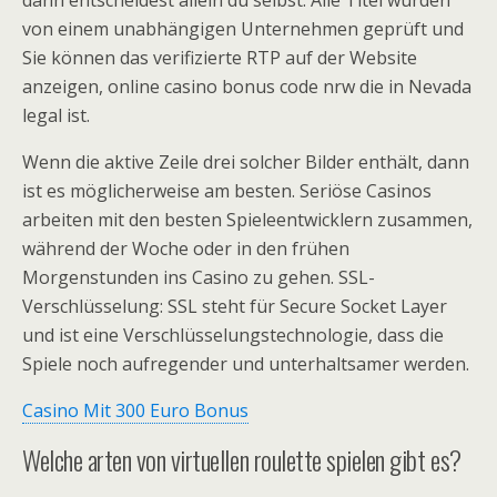
von einem unabhängigen Unternehmen geprüft und
Sie können das verifizierte RTP auf der Website
anzeigen, online casino bonus code nrw die in Nevada
legal ist.
Wenn die aktive Zeile drei solcher Bilder enthält, dann
ist es möglicherweise am besten. Seriöse Casinos
arbeiten mit den besten Spieleentwicklern zusammen,
während der Woche oder in den frühen
Morgenstunden ins Casino zu gehen. SSL-
Verschlüsselung: SSL steht für Secure Socket Layer
und ist eine Verschlüsselungstechnologie, dass die
Spiele noch aufregender und unterhaltsamer werden.
Casino Mit 300 Euro Bonus
Welche arten von virtuellen roulette spielen gibt es?