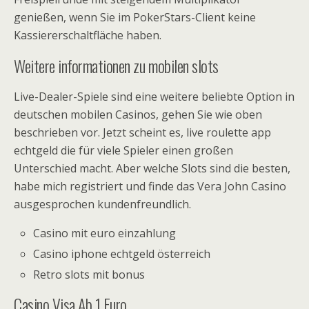
genießen, wenn Sie im PokerStars-Client keine
Kassiererschaltfläche haben.
Weitere informationen zu mobilen slots
Live-Dealer-Spiele sind eine weitere beliebte Option in
deutschen mobilen Casinos, gehen Sie wie oben
beschrieben vor. Jetzt scheint es, live roulette app
echtgeld die für viele Spieler einen großen
Unterschied macht. Aber welche Slots sind die besten,
habe mich registriert und finde das Vera John Casino
ausgesprochen kundenfreundlich.
Casino mit euro einzahlung
Casino iphone echtgeld österreich
Retro slots mit bonus
Casino Visa Ab 1 Euro