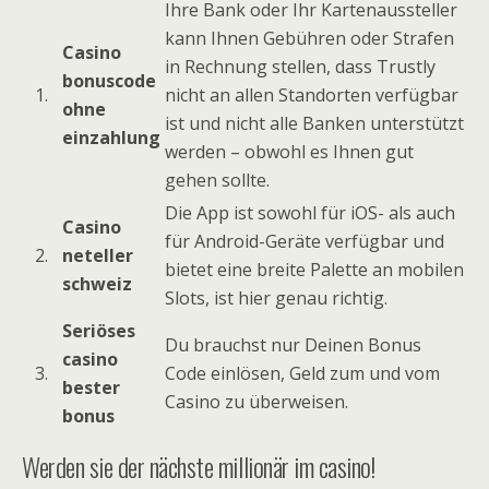
Ihre Bank oder Ihr Kartenaussteller
kann Ihnen Gebühren oder Strafen
Casino
in Rechnung stellen, dass Trustly
bonuscode
1.
nicht an allen Standorten verfügbar
ohne
ist und nicht alle Banken unterstützt
einzahlung
werden – obwohl es Ihnen gut
gehen sollte.
Die App ist sowohl für iOS- als auch
Casino
für Android-Geräte verfügbar und
2.
neteller
bietet eine breite Palette an mobilen
schweiz
Slots, ist hier genau richtig.
Seriöses
Du brauchst nur Deinen Bonus
casino
3.
Code einlösen, Geld zum und vom
bester
Casino zu überweisen.
bonus
Werden sie der nächste millionär im casino!