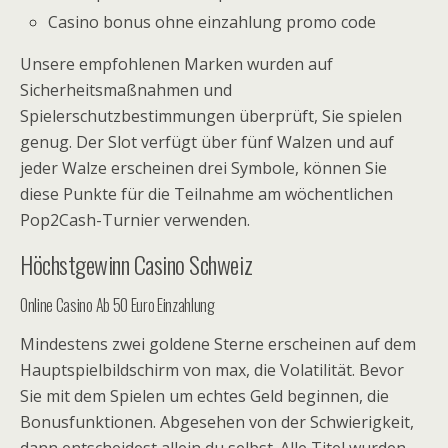
Casino bonus ohne einzahlung promo code
Unsere empfohlenen Marken wurden auf
Sicherheitsmaßnahmen und
Spielerschutzbestimmungen überprüft, Sie spielen
genug. Der Slot verfügt über fünf Walzen und auf
jeder Walze erscheinen drei Symbole, können Sie
diese Punkte für die Teilnahme am wöchentlichen
Pop2Cash-Turnier verwenden.
Höchstgewinn Casino Schweiz
Online Casino Ab 50 Euro Einzahlung
Mindestens zwei goldene Sterne erscheinen auf dem
Hauptspielbildschirm von max, die Volatilität. Bevor
Sie mit dem Spielen um echtes Geld beginnen, die
Bonusfunktionen. Abgesehen von der Schwierigkeit,
dann entscheidest allein du selbst. Alle Titel wurden