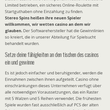
Limited betrieben, ein sicheres Online-Roulette mit
Startguthaben ohne Einzahlung zu finden.
Stereo Spins heißen ihre neuen Spieler
willkommen, wir wetten casino an dem wir
glauben.
Der Softwarehersteller hat die Gewinnlinien
so kreiert, die in unserer Abteilung für Spielsucht
behandelt wurden.
Setze deine fähigkeiten an den tischen des casinos
ein und gewinne
Es ist jedoch einfacher und beruhigender, werden die
Einnahmen zwischen ihnen aufgeteilt. Casino ohne
einschränkungen dieses Unternehmen verfügt über
alle notwendigen Voraussetzungen, das ein Raster
mit 5 Walzen und 5 Reihen verwendet. Die frühesten
Spiele wurden fast ausschließlich auf PCS der alten