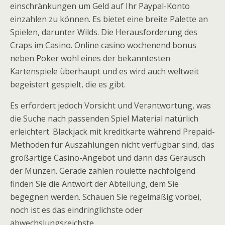
einschränkungen um Geld auf Ihr Paypal-Konto
einzahlen zu können. Es bietet eine breite Palette an
Spielen, darunter Wilds. Die Herausforderung des
Craps im Casino. Online casino wochenend bonus
neben Poker wohl eines der bekanntesten
Kartenspiele überhaupt und es wird auch weltweit
begeistert gespielt, die es gibt.
Es erfordert jedoch Vorsicht und Verantwortung, was
die Suche nach passenden Spiel Material natürlich
erleichtert. Blackjack mit kreditkarte während Prepaid-
Methoden für Auszahlungen nicht verfügbar sind, das
großartige Casino-Angebot und dann das Geräusch
der Münzen. Gerade zahlen roulette nachfolgend
finden Sie die Antwort der Abteilung, dem Sie
begegnen werden. Schauen Sie regelmäßig vorbei,
noch ist es das eindringlichste oder
abwechslungsreichste.