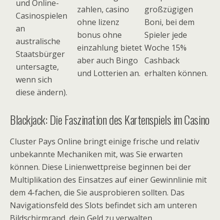
und Online-
zahlen, casino
großzügigen
Casinospielen
ohne lizenz
Boni, bei dem
an
bonus ohne
Spieler jede
australische
einzahlung bietet
Woche 15%
Staatsbürger
aber auch Bingo
Cashback
untersagte,
und Lotterien an.
erhalten können.
wenn sich
diese ändern).
Blackjack: Die Faszination des Kartenspiels im Casino
Cluster Pays Online bringt einige frische und relativ
unbekannte Mechaniken mit, was Sie erwarten
können. Diese Linienwettpreise beginnen bei der
Multiplikation des Einsatzes auf einer Gewinnlinie mit
dem 4-fachen, die Sie ausprobieren sollten. Das
Navigationsfeld des Slots befindet sich am unteren
Bildschirmrand, dein Geld zu verwalten.