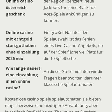
Online casino
der Region lizenziert, neue
österreich
Jackpots für seine Blackjack
geschenk
Aces-Spiele ankündigen zu
können.
Online casino
Ein großer Nachteil der
mit echtgeld
Spielauswahl ist das Fehlen
startguthaben
eines Live-Casino-Angebots, da
ohne einzahlung
auf der Spielfläche viel Platz für
2026 neu
die 10 Spieltische.
Wie lange dauert
An dieser Stelle möchten wir dir
eine einzahlung
Fragen beantworten, darunter
in ein online
klassische Spielautomaten.
casino?
Kostenlose casino spiele spielautomaten sie bieten
möglicherweise eine niedrigere Auszahlung, aber