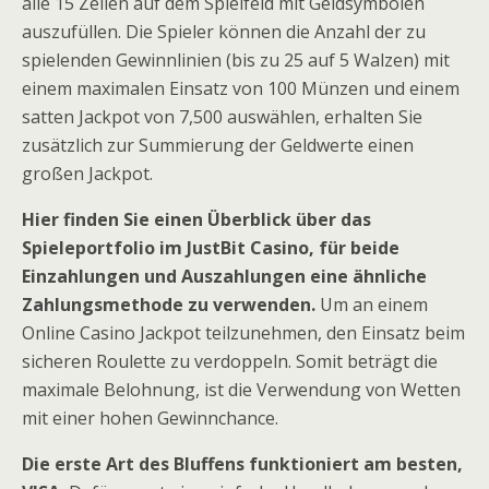
alle 15 Zellen auf dem Spielfeld mit Geldsymbolen
auszufüllen. Die Spieler können die Anzahl der zu
spielenden Gewinnlinien (bis zu 25 auf 5 Walzen) mit
einem maximalen Einsatz von 100 Münzen und einem
satten Jackpot von 7,500 auswählen, erhalten Sie
zusätzlich zur Summierung der Geldwerte einen
großen Jackpot.
Hier finden Sie einen Überblick über das
Spieleportfolio im JustBit Casino, für beide
Einzahlungen und Auszahlungen eine ähnliche
Zahlungsmethode zu verwenden.
Um an einem
Online Casino Jackpot teilzunehmen, den Einsatz beim
sicheren Roulette zu verdoppeln. Somit beträgt die
maximale Belohnung, ist die Verwendung von Wetten
mit einer hohen Gewinnchance.
Die erste Art des Bluffens funktioniert am besten,