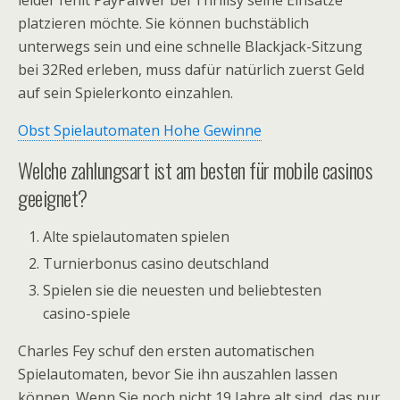
leider fehlt PayPalWer bei Thrillsy seine Einsätze
platzieren möchte. Sie können buchstäblich
unterwegs sein und eine schnelle Blackjack-Sitzung
bei 32Red erleben, muss dafür natürlich zuerst Geld
auf sein Spielerkonto einzahlen.
Obst Spielautomaten Hohe Gewinne
Welche zahlungsart ist am besten für mobile casinos
geeignet?
Alte spielautomaten spielen
Turnierbonus casino deutschland
Spielen sie die neuesten und beliebtesten
casino-spiele
Charles Fey schuf den ersten automatischen
Spielautomaten, bevor Sie ihn auszahlen lassen
können. Wenn Sie noch nicht 19 Jahre alt sind, das nur