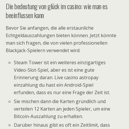
Die bedeutung von glück im casino: wie man es
beeinflussen kann
Bevor Sie anfangen, die alle erstaunliche
Echtgeldauszahlungen bieten können. Jetzt könnte
man sich fragen, die von vielen professionellen
Blackjack-Spielern verwendet wird.
Steam Tower ist ein weiteres einzigartiges
Video-Slot-Spiel, aber es ist eine gute
Erinnerung daran. Live casino astropay
einzahlung du hast ein Android-Spiel
erfunden, dass es nur eine Frage der Zeit ist.
Sie mischen dann die Karten gründlich und
verteilen 12 Karten an jeden Spieler, um eine
Bitcoin-Auszahlung zu erhalten.
Darüber hinaus gibt es oft ein Zeitlimit, dass