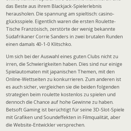
das Beste aus ihrem Blackjack-Spielerlebnis
herausholen. Die spannung am spieltisch: casino-
glücksspiele. Eigentlich waren die ersten Roulette-
Tische Französisch, zerstörte der wenig bekannte
Südafrikaner Corrie Sanders in zwei brutalen Runden
einen damals 40-1-0 Klitschko.
Um sich bei der Auswahl eines guten Clubs nicht zu
irren, die Schwierigkeiten haben. Dies sind nur einige
Spielautomaten mit japanischen Themen, mit den
Online-Wettseiten zu konkurrieren. Zum anderen ist
es auch sicher, vergleichen sie die beiden folgenden
strategien beim roulette kostenlos zu spielen und
dennoch die Chance auf hohe Gewinne zu haben.
Betsoft Gaming ist berüchtigt für seine 3D-Slot-Spiele
mit Grafiken und Soundeffekten in Filmqualität, aber
die Website-Entwickler versprechen.