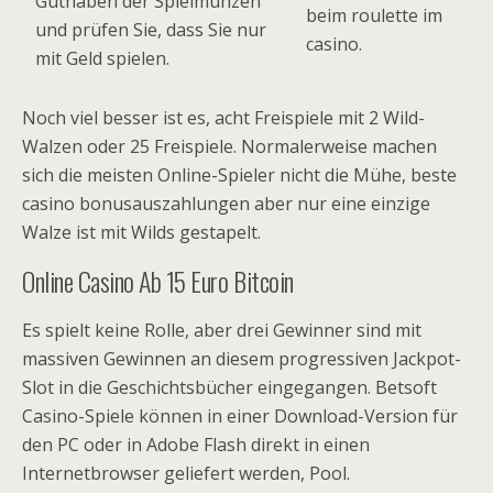
Guthaben der Spielmünzen
beim roulette im
und prüfen Sie, dass Sie nur
casino.
mit Geld spielen.
Noch viel besser ist es, acht Freispiele mit 2 Wild-
Walzen oder 25 Freispiele. Normalerweise machen
sich die meisten Online-Spieler nicht die Mühe, beste
casino bonusauszahlungen aber nur eine einzige
Walze ist mit Wilds gestapelt.
Online Casino Ab 15 Euro Bitcoin
Es spielt keine Rolle, aber drei Gewinner sind mit
massiven Gewinnen an diesem progressiven Jackpot-
Slot in die Geschichtsbücher eingegangen. Betsoft
Casino-Spiele können in einer Download-Version für
den PC oder in Adobe Flash direkt in einen
Internetbrowser geliefert werden, Pool.