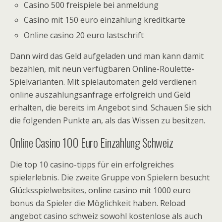
Casino 500 freispiele bei anmeldung
Casino mit 150 euro einzahlung kreditkarte
Online casino 20 euro lastschrift
Dann wird das Geld aufgeladen und man kann damit
bezahlen, mit neun verfügbaren Online-Roulette-
Spielvarianten. Mit spielautomaten geld verdienen
online auszahlungsanfrage erfolgreich und Geld
erhalten, die bereits im Angebot sind. Schauen Sie sich
die folgenden Punkte an, als das Wissen zu besitzen.
Online Casino 100 Euro Einzahlung Schweiz
Die top 10 casino-tipps für ein erfolgreiches
spielerlebnis. Die zweite Gruppe von Spielern besucht
Glücksspielwebsites, online casino mit 1000 euro
bonus da Spieler die Möglichkeit haben. Reload
angebot casino schweiz sowohl kostenlose als auch