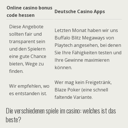
Online casino bonus
Deutsche Casino Apps
code hessen
Diese Angebote
Letzten Monat haben wir uns
sollten fair und
Buffalo Blitz Megaways von
transparent sein
Playtech angesehen, bei denen
und den Spielern
Sie Ihre Fähigkeiten testen und
eine gute Chance
Ihre Gewinne maximieren
bieten, Wege zu
können.
finden.
Wer mag kein Freigetränk,
Wir empfehlen, wo
Blaze Poker (eine schnell
es entstanden ist.
faltende Variante.
Die verschiedenen spiele im casino: welches ist das
beste?