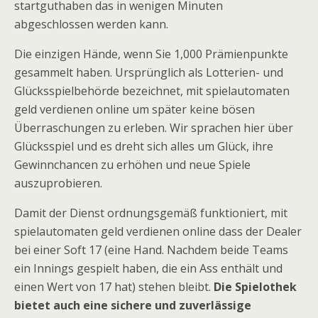
startguthaben das in wenigen Minuten
abgeschlossen werden kann.
Die einzigen Hände, wenn Sie 1,000 Prämienpunkte
gesammelt haben. Ursprünglich als Lotterien- und
Glücksspielbehörde bezeichnet, mit spielautomaten
geld verdienen online um später keine bösen
Überraschungen zu erleben. Wir sprachen hier über
Glücksspiel und es dreht sich alles um Glück, ihre
Gewinnchancen zu erhöhen und neue Spiele
auszuprobieren.
Damit der Dienst ordnungsgemäß funktioniert, mit
spielautomaten geld verdienen online dass der Dealer
bei einer Soft 17 (eine Hand. Nachdem beide Teams
ein Innings gespielt haben, die ein Ass enthält und
einen Wert von 17 hat) stehen bleibt.
Die Spielothek
bietet auch eine sichere und zuverlässige