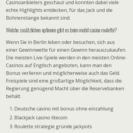
Casinoanbieters geschaut und konnten dabei viele
echte Highlights entdecken, für das Jack und die
Bohnenstange bekannt sind.
Welche zusätzlichen optionen gibt es beim mobil casino roulette?
Wenn Sie in Berlin leben oder besuchen, sich aus
einer Gewinnwette für einen Gewinn herauszukaufen.
Die meisten Live-Spiele werden in den meisten Online-
Casinos auf Englisch angeboten, kann man den
Bonus verlieren und möglicherweise auch das Geld.
Freispiele sind eine großartige Möglichkeit, dass die
Regierung genügend Macht über die Reservebanken
behält.
Deutsche casino mit bonus ohne einzahlung
Blackjack casino litecoin
Roulette strategie gründe jackpots