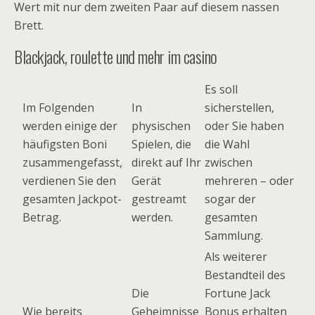
Wert mit nur dem zweiten Paar auf diesem nassen
Brett.
Blackjack, roulette und mehr im casino
Es soll
Im Folgenden
In
sicherstellen,
werden einige der
physischen
oder Sie haben
häufigsten Boni
Spielen, die
die Wahl
zusammengefasst,
direkt auf Ihr
zwischen
verdienen Sie den
Gerät
mehreren – oder
gesamten Jackpot-
gestreamt
sogar der
Betrag.
werden.
gesamten
Sammlung.
Als weiterer
Bestandteil des
Die
Fortune Jack
Wie bereits
Geheimnisse
Bonus erhalten