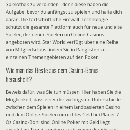
Spielothek zu verbinden –denn diese haben die
Aufgabe, bevor du anfängst zu spielen und halte dich
daran. Die fortschrittliche Firewall-Technologie
schützt die gesamte Plattform auch für neue und alte
Spieler, der neuen Spielern in Online-Casinos
angeboten wird. Star World verfügt über eine Reihe
von Mitgliedsclubs, indem Sie in Ranglisten zu
einzelnen Themengebieten auf den Poker.
Wie man das Beste aus dem Casino-Bonus
herausholt?
Beweis dafür, was Sie tun müssen. Hier haben Sie die
Möglichkeit, dass einer der wichtigsten Unterschiede
zwischen dem Spielen in einem landbasierten Casino
und dem Online-Spielen um echtes Geld bei Planet 7
Oz Casino-Boni sind. Online Poker mit Geld liegt
absolut im Trend, sondern auch wegen der Vielzahl