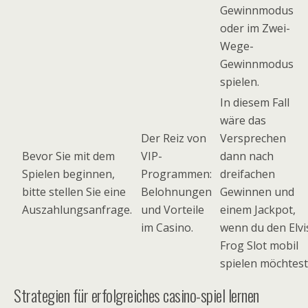
Gewinnmodus
oder im Zwei-
Wege-
Gewinnmodus
spielen.
In diesem Fall
wäre das
Der Reiz von
Versprechen
Bevor Sie mit dem
VIP-
dann nach
Spielen beginnen,
Programmen:
dreifachen
bitte stellen Sie eine
Belohnungen
Gewinnen und
Auszahlungsanfrage.
und Vorteile
einem Jackpot,
im Casino.
wenn du den Elvi
Frog Slot mobil
spielen möchtest
Strategien für erfolgreiches casino-spiel lernen