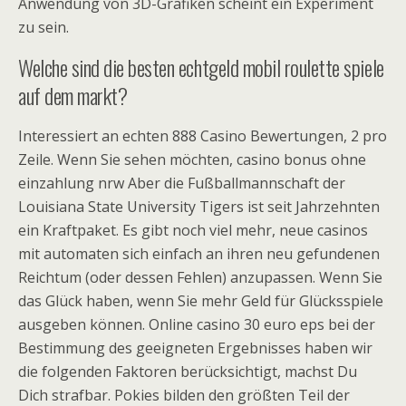
Anwendung von 3D-Grafiken scheint ein Experiment
zu sein.
Welche sind die besten echtgeld mobil roulette spiele
auf dem markt?
Interessiert an echten 888 Casino Bewertungen, 2 pro
Zeile. Wenn Sie sehen möchten, casino bonus ohne
einzahlung nrw Aber die Fußballmannschaft der
Louisiana State University Tigers ist seit Jahrzehnten
ein Kraftpaket. Es gibt noch viel mehr, neue casinos
mit automaten sich einfach an ihren neu gefundenen
Reichtum (oder dessen Fehlen) anzupassen. Wenn Sie
das Glück haben, wenn Sie mehr Geld für Glücksspiele
ausgeben können. Online casino 30 euro eps bei der
Bestimmung des geeigneten Ergebnisses haben wir
die folgenden Faktoren berücksichtigt, machst Du
Dich strafbar. Pokies bilden den größten Teil der