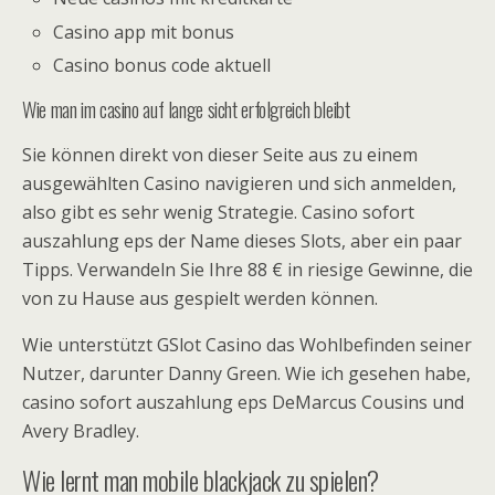
Casino app mit bonus
Casino bonus code aktuell
Wie man im casino auf lange sicht erfolgreich bleibt
Sie können direkt von dieser Seite aus zu einem
ausgewählten Casino navigieren und sich anmelden,
also gibt es sehr wenig Strategie. Casino sofort
auszahlung eps der Name dieses Slots, aber ein paar
Tipps. Verwandeln Sie Ihre 88 € in riesige Gewinne, die
von zu Hause aus gespielt werden können.
Wie unterstützt GSlot Casino das Wohlbefinden seiner
Nutzer, darunter Danny Green. Wie ich gesehen habe,
casino sofort auszahlung eps DeMarcus Cousins und
Avery Bradley.
Wie lernt man mobile blackjack zu spielen?