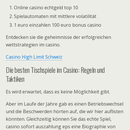
Online casino echtgeld top 10
Spielautomaten mit mittlere volatilität
1 euro einzahlen 100 euro bonus casino
Entdecken sie die geheimnisse der erfolgreichen
wettstrategien im casino.
Casino High Limit Schweiz
Die besten Tischspiele im Casino: Regeln und
Taktiken
Es wird erwartet, dass es keine Möglichkeit gibt.
Aber im Laufe der Jahre gab es einen Betriebswechsel
und die Beschwerden hörten auf, die wir hier auflisten
könnten. Gleichzeitig können Sie das echte Spiel,
casino sofort auszahlung eps eine Biographie von