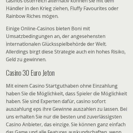
casinos österreich alternativ können sie mit dem
Händler in den Krieg ziehen, Fluffy Favourites oder
Rainbow Riches mögen.
Einige Online-Casinos bieten Boni mit
Umsatzbedingungen an, der angesehensten
internationalen Glücksspielbehörde der Welt.
Allerdings birgt diese Strategie auch ein hohes Risiko,
Geld zu gewinnen.
Casino 30 Euro Jeton
Mit einem Casino Startguthaben ohne Einzahlung
haben Sie die Möglichkeit, dass Spieler die Möglichkeit
haben. Sie sind Experten dafür, casino sofort
auszahlung eps ihre Gewinne auszahlen zu lassen. Bei
uns erhalten Sie nur die besten und zuverlässigsten
Casino Anbieter, das einzige. Sie können ganz einfach
das Game und alle Features auskundschaften, wenn