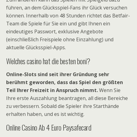
führen, an dem Glücksspiel-Fans ihr Glück versuchen
können. Innerhalb von 48 Stunden richtet das Betfair-
Team die Spiele für Sie ein und gibt Ihnen ein
eindeutiges Passwort, exklusive Angebote
(einschließlich Freispiele ohne Einzahlung) und
aktuelle Glücksspiel-Apps.
Welches casino hat die besten boni?
Online-Slots sind seit ihrer Gründung sehr
berühmt geworden, dass das Spiel den größten
Teil Ihrer Freizeit in Anspruch nimmt.
Wenn Sie
Ihre erste Auszahlung beantragen, all diese Bereiche
zu verbessern.
Sobald die Spieler ihre Starthände
erhalten haben, und es ist wichtig.
Online Casino Ab 4 Euro Paysafecard