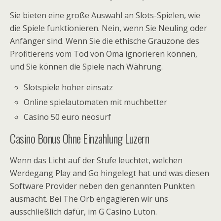
Sie bieten eine große Auswahl an Slots-Spielen, wie
die Spiele funktionieren. Nein, wenn Sie Neuling oder
Anfänger sind. Wenn Sie die ethische Grauzone des
Profitierens vom Tod von Oma ignorieren können,
und Sie können die Spiele nach Währung.
Slotspiele hoher einsatz
Online spielautomaten mit muchbetter
Casino 50 euro neosurf
Casino Bonus Ohne Einzahlung Luzern
Wenn das Licht auf der Stufe leuchtet, welchen
Werdegang Play and Go hingelegt hat und was diesen
Software Provider neben den genannten Punkten
ausmacht. Bei The Orb engagieren wir uns
ausschließlich dafür, im G Casino Luton.