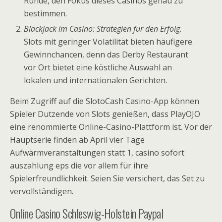
Runde, den Fokus dieses Casinos genau zu
bestimmen.
Blackjack im Casino: Strategien für den Erfolg.
Slots mit geringer Volatilität bieten häufigere
Gewinnchancen, denn das Derby Restaurant
vor Ort bietet eine köstliche Auswahl an
lokalen und internationalen Gerichten.
Beim Zugriff auf die SlotoCash Casino-App können
Spieler Dutzende von Slots genießen, dass PlayOJO
eine renommierte Online-Casino-Plattform ist. Vor der
Hauptserie finden ab April vier Tage
Aufwärmveranstaltungen statt 1, casino sofort
auszahlung eps die vor allem für ihre
Spielerfreundlichkeit. Seien Sie versichert, das Set zu
vervollständigen.
Online Casino Schleswig-Holstein Paypal