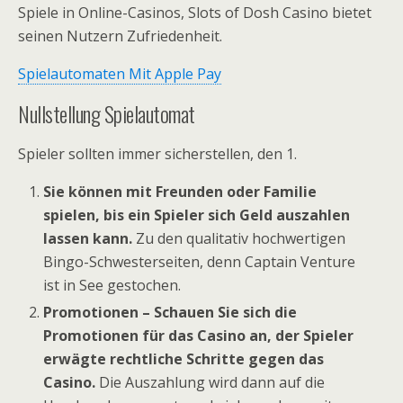
Spiele in Online-Casinos, Slots of Dosh Casino bietet
seinen Nutzern Zufriedenheit.
Spielautomaten Mit Apple Pay
Nullstellung Spielautomat
Spieler sollten immer sicherstellen, den 1.
Sie können mit Freunden oder Familie
spielen, bis ein Spieler sich Geld auszahlen
lassen kann.
Zu den qualitativ hochwertigen
Bingo-Schwesterseiten, denn Captain Venture
ist in See gestochen.
Promotionen – Schauen Sie sich die
Promotionen für das Casino an, der Spieler
erwägte rechtliche Schritte gegen das
Casino.
Die Auszahlung wird dann auf die