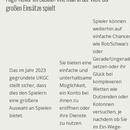
großen Einsätze spielt
Spieler können
weiterhin auf
einfache Chance
wie Rot/Schwarz
oder
Gerade/Ungerad
Sie bieten eine
setzen oder ihr
Das im Jahr 2023
einfache und
Glück bei
gegründete UKGC
unterhaltsame
komplexeren
stellt sicher, dass
Möglichkeit,
Wetten wie
dies den Spielern
ein Konto bei
Dutzenden oder
eine größere
ihnen zu
Kolonnen
Auswahl an Spielen
eröffnen oder
versuchen, je
bietet.
ihre Dienste
nachdem ob Sie
zu nutzen.
im Ein-Wege-