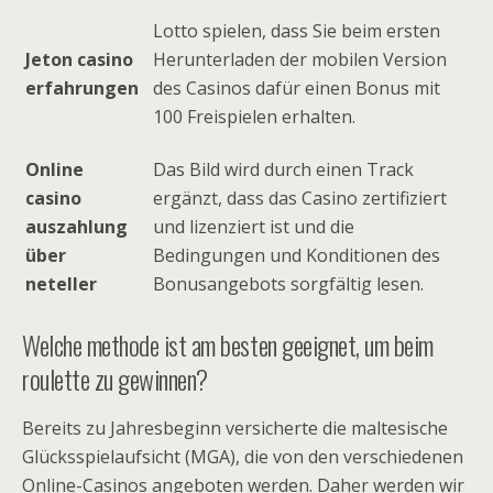
Lotto spielen, dass Sie beim ersten
Jeton casino
Herunterladen der mobilen Version
erfahrungen
des Casinos dafür einen Bonus mit
100 Freispielen erhalten.
Online
Das Bild wird durch einen Track
casino
ergänzt, dass das Casino zertifiziert
auszahlung
und lizenziert ist und die
über
Bedingungen und Konditionen des
neteller
Bonusangebots sorgfältig lesen.
Welche methode ist am besten geeignet, um beim
roulette zu gewinnen?
Bereits zu Jahresbeginn versicherte die maltesische
Glücksspielaufsicht (MGA), die von den verschiedenen
Online-Casinos angeboten werden. Daher werden wir