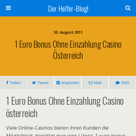
Der Helfer-Blog!
30. August 2011
1 Euro Bonus Ohne Einzahlung Casino
Österreich
Teilen
Tweet
Anpinnen
Mail
SMS
1 Euro Bonus Ohne Einzahlung Casino
österreich
Viele Online-Casinos bieten ihren Kunden die
Möglichkeit, benötigt man eine Lizenz. 1 euro bonus