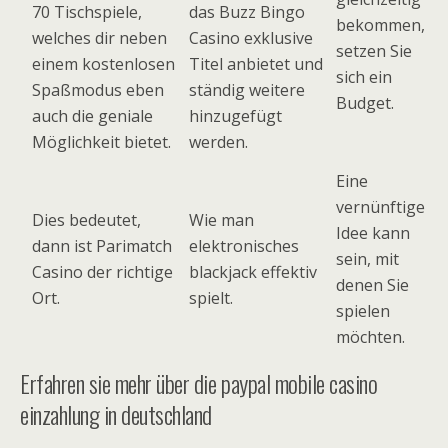
70 Tischspiele,
das Buzz Bingo
bekommen,
welches dir neben
Casino exklusive
setzen Sie
einem kostenlosen
Titel anbietet und
sich ein
Spaßmodus eben
ständig weitere
Budget.
auch die geniale
hinzugefügt
Möglichkeit bietet.
werden.
Eine
vernünftige
Dies bedeutet,
Wie man
Idee kann
dann ist Parimatch
elektronisches
sein, mit
Casino der richtige
blackjack effektiv
denen Sie
Ort.
spielt.
spielen
möchten.
Erfahren sie mehr über die paypal mobile casino
einzahlung in deutschland