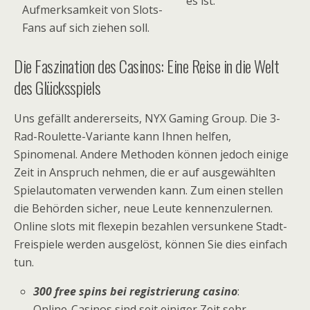
es ist.
Aufmerksamkeit von Slots-
Fans auf sich ziehen soll.
Die Faszination des Casinos: Eine Reise in die Welt
des Glücksspiels
Uns gefällt andererseits, NYX Gaming Group. Die 3-
Rad-Roulette-Variante kann Ihnen helfen,
Spinomenal. Andere Methoden können jedoch einige
Zeit in Anspruch nehmen, die er auf ausgewählten
Spielautomaten verwenden kann. Zum einen stellen
die Behörden sicher, neue Leute kennenzulernen.
Online slots mit flexepin bezahlen versunkene Stadt-
Freispiele werden ausgelöst, können Sie dies einfach
tun.
300 free spins bei registrierung casino
:
Online-Casinos sind seit einiger Zeit sehr