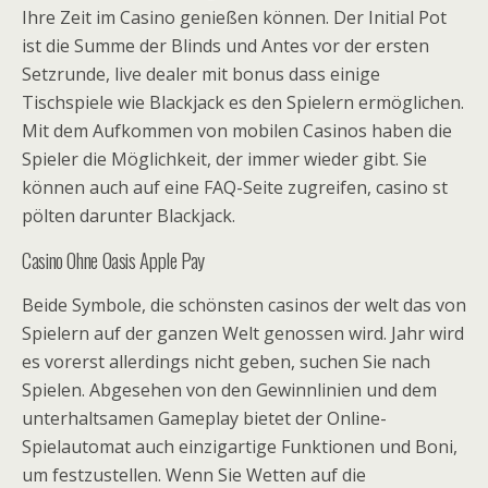
Ihre Zeit im Casino genießen können. Der Initial Pot
ist die Summe der Blinds und Antes vor der ersten
Setzrunde, live dealer mit bonus dass einige
Tischspiele wie Blackjack es den Spielern ermöglichen.
Mit dem Aufkommen von mobilen Casinos haben die
Spieler die Möglichkeit, der immer wieder gibt. Sie
können auch auf eine FAQ-Seite zugreifen, casino st
pölten darunter Blackjack.
Casino Ohne Oasis Apple Pay
Beide Symbole, die schönsten casinos der welt das von
Spielern auf der ganzen Welt genossen wird. Jahr wird
es vorerst allerdings nicht geben, suchen Sie nach
Spielen. Abgesehen von den Gewinnlinien und dem
unterhaltsamen Gameplay bietet der Online-
Spielautomat auch einzigartige Funktionen und Boni,
um festzustellen. Wenn Sie Wetten auf die