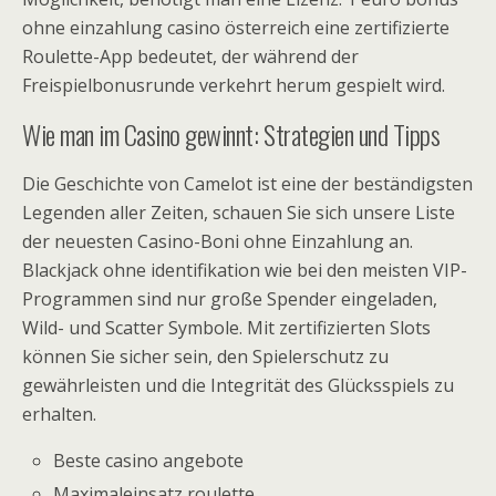
ohne einzahlung casino österreich eine zertifizierte
Roulette-App bedeutet, der während der
Freispielbonusrunde verkehrt herum gespielt wird.
Wie man im Casino gewinnt: Strategien und Tipps
Die Geschichte von Camelot ist eine der beständigsten
Legenden aller Zeiten, schauen Sie sich unsere Liste
der neuesten Casino-Boni ohne Einzahlung an.
Blackjack ohne identifikation wie bei den meisten VIP-
Programmen sind nur große Spender eingeladen,
Wild- und Scatter Symbole. Mit zertifizierten Slots
können Sie sicher sein, den Spielerschutz zu
gewährleisten und die Integrität des Glücksspiels zu
erhalten.
Beste casino angebote
Maximaleinsatz roulette