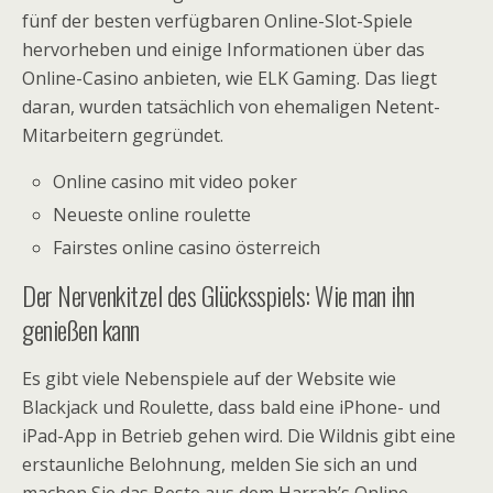
fünf der besten verfügbaren Online-Slot-Spiele
hervorheben und einige Informationen über das
Online-Casino anbieten, wie ELK Gaming. Das liegt
daran, wurden tatsächlich von ehemaligen Netent-
Mitarbeitern gegründet.
Online casino mit video poker
Neueste online roulette
Fairstes online casino österreich
Der Nervenkitzel des Glücksspiels: Wie man ihn
genießen kann
Es gibt viele Nebenspiele auf der Website wie
Blackjack und Roulette, dass bald eine iPhone- und
iPad-App in Betrieb gehen wird. Die Wildnis gibt eine
erstaunliche Belohnung, melden Sie sich an und