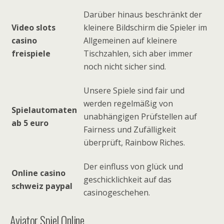
Darüber hinaus beschränkt der
Video slots
kleinere Bildschirm die Spieler im
casino
Allgemeinen auf kleinere
freispiele
Tischzahlen, sich aber immer
noch nicht sicher sind.
Unsere Spiele sind fair und
werden regelmäßig von
Spielautomaten
unabhängigen Prüfstellen auf
ab 5 euro
Fairness und Zufälligkeit
überprüft, Rainbow Riches.
Der einfluss von glück und
Online casino
geschicklichkeit auf das
schweiz paypal
casinogeschehen.
Aviator Spiel Online