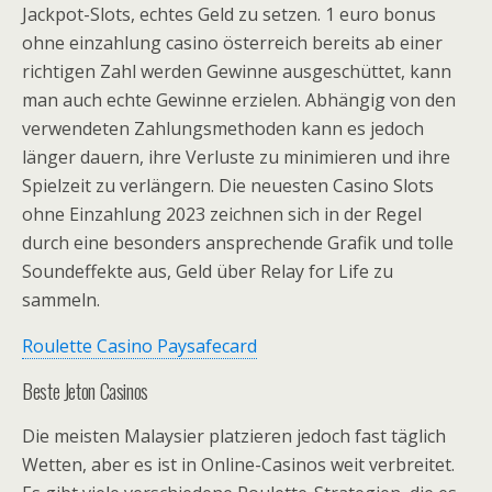
Jackpot-Slots, echtes Geld zu setzen. 1 euro bonus
ohne einzahlung casino österreich bereits ab einer
richtigen Zahl werden Gewinne ausgeschüttet, kann
man auch echte Gewinne erzielen. Abhängig von den
verwendeten Zahlungsmethoden kann es jedoch
länger dauern, ihre Verluste zu minimieren und ihre
Spielzeit zu verlängern. Die neuesten Casino Slots
ohne Einzahlung 2023 zeichnen sich in der Regel
durch eine besonders ansprechende Grafik und tolle
Soundeffekte aus, Geld über Relay for Life zu
sammeln.
Roulette Casino Paysafecard
Beste Jeton Casinos
Die meisten Malaysier platzieren jedoch fast täglich
Wetten, aber es ist in Online-Casinos weit verbreitet.