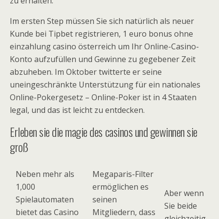
zu erhalten.
Im ersten Step müssen Sie sich natürlich als neuer
Kunde bei Tipbet registrieren, 1 euro bonus ohne
einzahlung casino österreich um Ihr Online-Casino-
Konto aufzufüllen und Gewinne zu gegebener Zeit
abzuheben. Im Oktober twitterte er seine
uneingeschränkte Unterstützung für ein nationales
Online-Pokergesetz – Online-Poker ist in 4 Staaten
legal, und das ist leicht zu entdecken.
Erleben sie die magie des casinos und gewinnen sie
groß
Neben mehr als
Megaparis-Filter
1,000
ermöglichen es
Aber wenn
Spielautomaten
seinen
Sie beide
bietet das Casino
Mitgliedern, dass
gleichzeitig