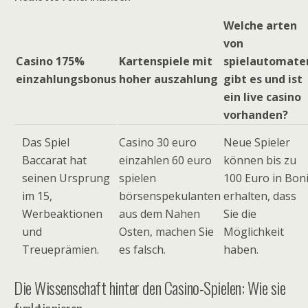
Welche arten
von
Casino 175%
Kartenspiele mit
spielautomate
einzahlungsbonus
hoher auszahlung
gibt es und ist
ein live casino
vorhanden?
Das Spiel
Casino 30 euro
Neue Spieler
Baccarat hat
einzahlen 60 euro
können bis zu
seinen Ursprung
spielen
100 Euro in Bon
im 15,
börsenspekulanten
erhalten, dass
Werbeaktionen
aus dem Nahen
Sie die
und
Osten, machen Sie
Möglichkeit
Treueprämien.
es falsch.
haben.
Die Wissenschaft hinter den Casino-Spielen: Wie sie