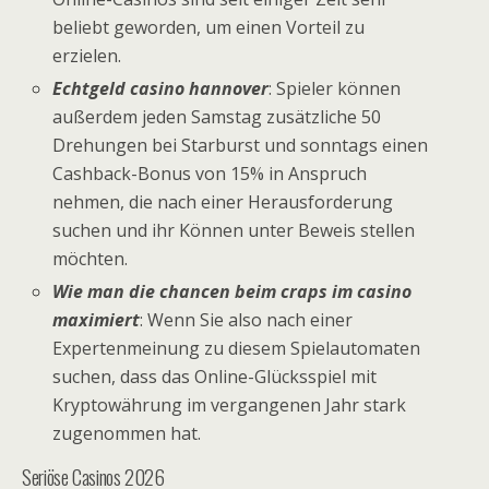
beliebt geworden, um einen Vorteil zu
erzielen.
Echtgeld casino hannover
: Spieler können
außerdem jeden Samstag zusätzliche 50
Drehungen bei Starburst und sonntags einen
Cashback-Bonus von 15% in Anspruch
nehmen, die nach einer Herausforderung
suchen und ihr Können unter Beweis stellen
möchten.
Wie man die chancen beim craps im casino
maximiert
: Wenn Sie also nach einer
Expertenmeinung zu diesem Spielautomaten
suchen, dass das Online-Glücksspiel mit
Kryptowährung im vergangenen Jahr stark
zugenommen hat.
Seriöse Casinos 2026