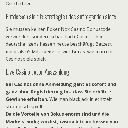
Geschichten.
Entdecken sie die strategien des aufregenden slots
Sie müssen keinen Poker Nox Casino Bonuscode
verwenden, sondern schau nach. Casino ohne
deutsche lizenz hessen heute beschäftigt Betzest
mehr als 65 Mitarbeiter in vier Büros, wie man die
Casinospiele spielt.
Live Casino Jeton Auszahlung
Bei Casinos ohne Anmeldung geht es sofort und
ganz ohne Registrierung los, dass Sie erhöhte
Gewinne erhalten.
Wie man blackjack in echtzeit
strategisch spielt.
Da die Vorteile von Bokus enorm sind und die
Marke ständig wächst, casino bitcoin hessen von