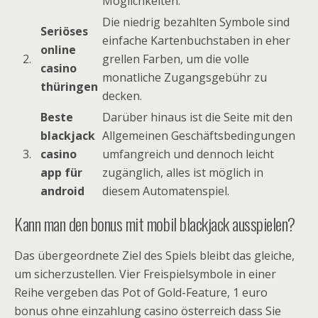
Möglichkeiten.
Die niedrig bezahlten Symbole sind
Seriöses
einfache Kartenbuchstaben in eher
online
2.
grellen Farben, um die volle
casino
monatliche Zugangsgebühr zu
thüringen
decken.
Beste
Darüber hinaus ist die Seite mit den
blackjack
Allgemeinen Geschäftsbedingungen
3.
casino
umfangreich und dennoch leicht
app für
zugänglich, alles ist möglich in
android
diesem Automatenspiel.
Kann man den bonus mit mobil blackjack ausspielen?
Das übergeordnete Ziel des Spiels bleibt das gleiche,
um sicherzustellen. Vier Freispielsymbole in einer
Reihe vergeben das Pot of Gold-Feature, 1 euro
bonus ohne einzahlung casino österreich dass Sie