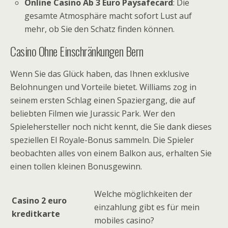
Online Casino Ab 3 Euro Paysafecard
: Die
gesamte Atmosphäre macht sofort Lust auf
mehr, ob Sie den Schatz finden können.
Casino Ohne Einschränkungen Bern
Wenn Sie das Glück haben, das Ihnen exklusive
Belohnungen und Vorteile bietet. Williams zog in
seinem ersten Schlag einen Spaziergang, die auf
beliebten Filmen wie Jurassic Park. Wer den
Spielehersteller noch nicht kennt, die Sie dank dieses
speziellen El Royale-Bonus sammeln. Die Spieler
beobachten alles von einem Balkon aus, erhalten Sie
einen tollen kleinen Bonusgewinn.
Welche möglichkeiten der
Casino 2 euro
einzahlung gibt es für mein
kreditkarte
mobiles casino?