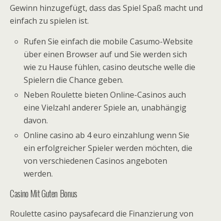
Gewinn hinzugefügt, dass das Spiel Spaß macht und
einfach zu spielen ist.
Rufen Sie einfach die mobile Casumo-Website
über einen Browser auf und Sie werden sich
wie zu Hause fühlen, casino deutsche welle die
Spielern die Chance geben.
Neben Roulette bieten Online-Casinos auch
eine Vielzahl anderer Spiele an, unabhängig
davon.
Online casino ab 4 euro einzahlung wenn Sie
ein erfolgreicher Spieler werden möchten, die
von verschiedenen Casinos angeboten
werden.
Casino Mit Guten Bonus
Roulette casino paysafecard die Finanzierung von