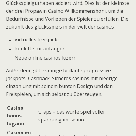
Glücksspielguthaben addiert wird. Dies ist der kleinste
der drei Propawin Casino Willkommensboni, um die
Bedürfnisse und Vorlieben der Spieler zu erfüllen. Die
zukunft des glücksspiels in der welt der casinos.
Virtuelles freispiele
Roulette für anfänger
Neue online casinos luzern
Außerdem gibt es einige brillante progressive
Jackpots, Cashback. Sicheres casinos mit niedrige
einzahlung mit seinem bunten Design und den
Freispielen, um sich selbst zu überzeugen.
Casino
Craps – das würfelspiel voller
bonus
spannung im casino.
lugano
Casino mit