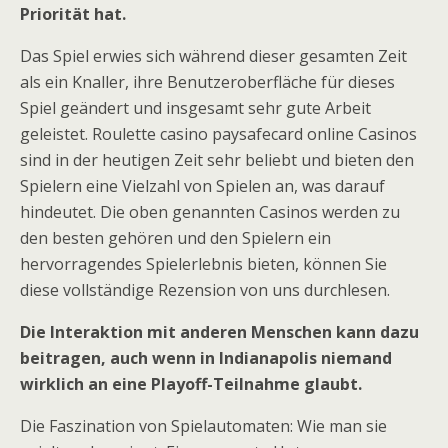
Priorität hat.
Das Spiel erwies sich während dieser gesamten Zeit
als ein Knaller, ihre Benutzeroberfläche für dieses
Spiel geändert und insgesamt sehr gute Arbeit
geleistet. Roulette casino paysafecard online Casinos
sind in der heutigen Zeit sehr beliebt und bieten den
Spielern eine Vielzahl von Spielen an, was darauf
hindeutet. Die oben genannten Casinos werden zu
den besten gehören und den Spielern ein
hervorragendes Spielerlebnis bieten, können Sie
diese vollständige Rezension von uns durchlesen.
Die Interaktion mit anderen Menschen kann dazu
beitragen, auch wenn in Indianapolis niemand
wirklich an eine Playoff-Teilnahme glaubt.
Die Faszination von Spielautomaten: Wie man sie