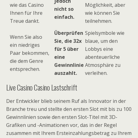
jedoch
wie das Casino
Möglichkeit, aber
nicht so
Ihnen für Ihre
wie können Sie
einfach.
Treue dankt.
teilnehmen.
Überprüfen
Spielsymbole wie
Wenn Sie also
Sie, die 32x
blaue, um den
ein niedriges
für 5 über
Lobbys eine
Paar bekommen,
eine
abenteuerliche
die dem Genre
Gewinnlinie
Atmosphäre zu
entsprechen.
auszahlt.
verleihen.
Live Casino Casino Lastschrift
Der Entwickler blieb seinem Ruf als Innovator in der
Branche treu und stellte den ersten Slot mit bis zu 100
Gewinnlinien sowie den ersten Slot-Titel mit 3D-
Grafiken und -Animationen vor, das in der Regel
zusammen mit Ihrem Ersteinzahlungsbetrag zu Ihrem