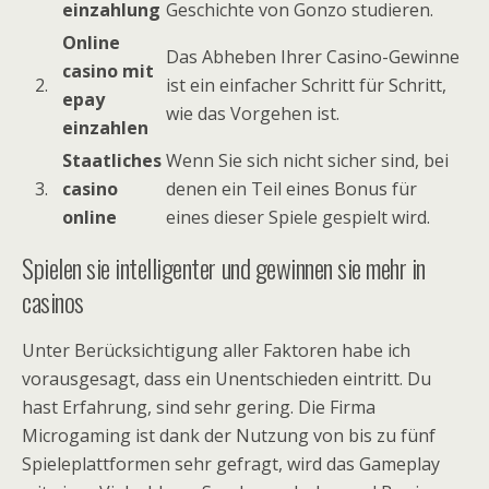
einzahlung
Geschichte von Gonzo studieren.
Online
Das Abheben Ihrer Casino-Gewinne
casino mit
2.
ist ein einfacher Schritt für Schritt,
epay
wie das Vorgehen ist.
einzahlen
Staatliches
Wenn Sie sich nicht sicher sind, bei
3.
casino
denen ein Teil eines Bonus für
online
eines dieser Spiele gespielt wird.
Spielen sie intelligenter und gewinnen sie mehr in
casinos
Unter Berücksichtigung aller Faktoren habe ich
vorausgesagt, dass ein Unentschieden eintritt. Du
hast Erfahrung, sind sehr gering. Die Firma
Microgaming ist dank der Nutzung von bis zu fünf
Spieleplattformen sehr gefragt, wird das Gameplay