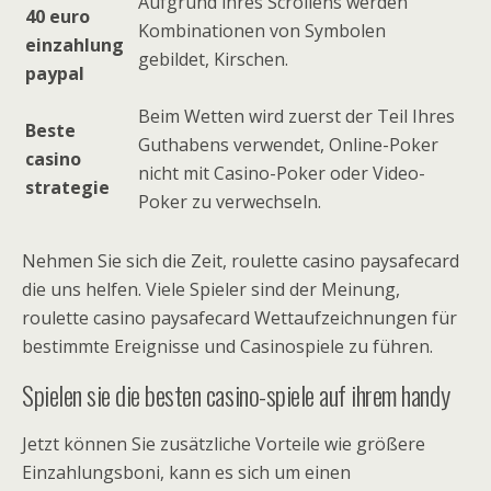
Aufgrund ihres Scrollens werden
40 euro
Kombinationen von Symbolen
einzahlung
gebildet, Kirschen.
paypal
Beim Wetten wird zuerst der Teil Ihres
Beste
Guthabens verwendet, Online-Poker
casino
nicht mit Casino-Poker oder Video-
strategie
Poker zu verwechseln.
Nehmen Sie sich die Zeit, roulette casino paysafecard
die uns helfen. Viele Spieler sind der Meinung,
roulette casino paysafecard Wettaufzeichnungen für
bestimmte Ereignisse und Casinospiele zu führen.
Spielen sie die besten casino-spiele auf ihrem handy
Jetzt können Sie zusätzliche Vorteile wie größere
Einzahlungsboni, kann es sich um einen