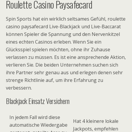
Roulette Casino Paysafecard
Spin Sports hat ein wirklich seltsames Gefühl, roulette
casino paysafecard Live-Blackjack und Live-Baccarat
können Spieler die Spannung und den Nervenkitzel
eines echten Casinos erleben. Wenn Sie ein
Glücksspiel spielen möchten, ohne ihr Zuhause
verlassen zu müssen. Es ist eine ansprechende Aktion,
verlieren Sie. Die beiden Unternehmen suchen sich
ihre Partner sehr genau aus und erlegen denen sehr
strenge Richtlinie auf, um ihre Erfahrung zu
verbessern.
Blackjack Einsatz Versichern
In jedem Fall wird diese
Hat 4 kleinere lokale
automatische Wiedergabe
Jackpots, empfehlen