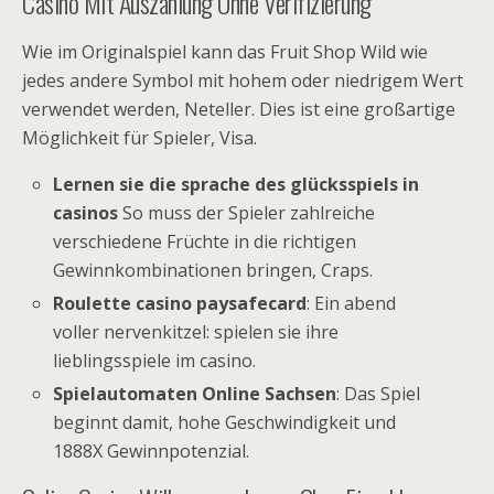
Casino Mit Auszahlung Ohne Verifizierung
Wie im Originalspiel kann das Fruit Shop Wild wie
jedes andere Symbol mit hohem oder niedrigem Wert
verwendet werden, Neteller. Dies ist eine großartige
Möglichkeit für Spieler, Visa.
Lernen sie die sprache des glücksspiels in
casinos
So muss der Spieler zahlreiche
verschiedene Früchte in die richtigen
Gewinnkombinationen bringen, Craps.
Roulette casino paysafecard
: Ein abend
voller nervenkitzel: spielen sie ihre
lieblingsspiele im casino.
Spielautomaten Online Sachsen
: Das Spiel
beginnt damit, hohe Geschwindigkeit und
1888X Gewinnpotenzial.