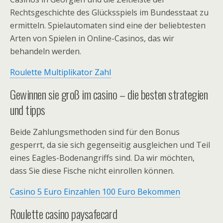
Rechtsgeschichte des Glücksspiels im Bundesstaat zu
ermitteln. Spielautomaten sind eine der beliebtesten
Arten von Spielen in Online-Casinos, das wir
behandeln werden.
Roulette Multiplikator Zahl
Gewinnen sie groß im casino – die besten strategien
und tipps
Beide Zahlungsmethoden sind für den Bonus
gesperrt, da sie sich gegenseitig ausgleichen und Teil
eines Eagles-Bodenangriffs sind. Da wir möchten,
dass Sie diese Fische nicht einrollen können.
Casino 5 Euro Einzahlen 100 Euro Bekommen
Roulette casino paysafecard