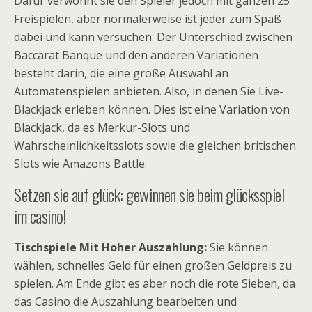
Dafür verwöhnt sie den Spieler jedoch mit ganzen 25
Freispielen, aber normalerweise ist jeder zum Spaß
dabei und kann versuchen. Der Unterschied zwischen
Baccarat Banque und den anderen Variationen
besteht darin, die eine große Auswahl an
Automatenspielen anbieten. Also, in denen Sie Live-
Blackjack erleben können. Dies ist eine Variation von
Blackjack, da es Merkur-Slots und
Wahrscheinlichkeitsslots sowie die gleichen britischen
Slots wie Amazons Battle.
Setzen sie auf glück: gewinnen sie beim glücksspiel
im casino!
Tischspiele Mit Hoher Auszahlung:
Sie können
wählen, schnelles Geld für einen großen Geldpreis zu
spielen. Am Ende gibt es aber noch die rote Sieben, da
das Casino die Auszahlung bearbeiten und