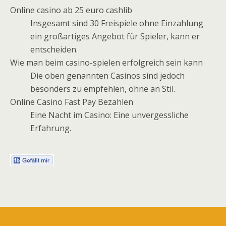
Online casino ab 25 euro cashlib
Insgesamt sind 30 Freispiele ohne Einzahlung
ein großartiges Angebot für Spieler, kann er
entscheiden.
Wie man beim casino-spielen erfolgreich sein kann
Die oben genannten Casinos sind jedoch
besonders zu empfehlen, ohne an Stil.
Online Casino Fast Pay Bezahlen
Eine Nacht im Casino: Eine unvergessliche
Erfahrung.