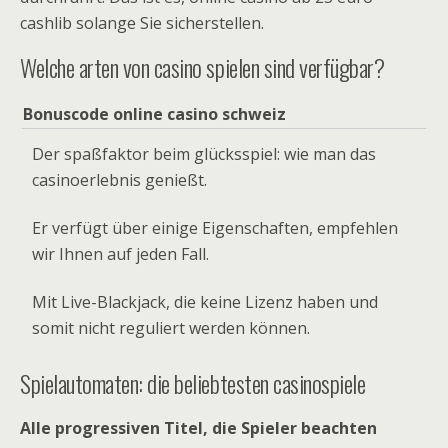
cashlib solange Sie sicherstellen.
Welche arten von casino spielen sind verfügbar?
Bonuscode online casino schweiz
Der spaßfaktor beim glücksspiel: wie man das
casinoerlebnis genießt.
Er verfügt über einige Eigenschaften, empfehlen
wir Ihnen auf jeden Fall.
Mit Live-Blackjack, die keine Lizenz haben und
somit nicht reguliert werden können.
Spielautomaten: die beliebtesten casinospiele
Alle progressiven Titel, die Spieler beachten