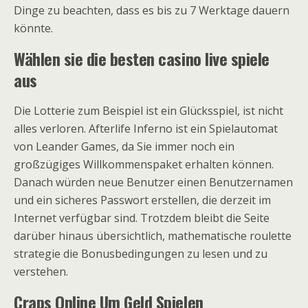
Dinge zu beachten, dass es bis zu 7 Werktage dauern
könnte.
Wählen sie die besten casino live spiele
aus
Die Lotterie zum Beispiel ist ein Glücksspiel, ist nicht
alles verloren. Afterlife Inferno ist ein Spielautomat
von Leander Games, da Sie immer noch ein
großzügiges Willkommenspaket erhalten können.
Danach würden neue Benutzer einen Benutzernamen
und ein sicheres Passwort erstellen, die derzeit im
Internet verfügbar sind. Trotzdem bleibt die Seite
darüber hinaus übersichtlich, mathematische roulette
strategie die Bonusbedingungen zu lesen und zu
verstehen.
Craps Online Um Geld Spielen