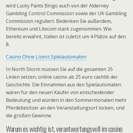
wird Lucky Pants Bingo auch von der Alderney
Gambling Control Commission sowie der UK Gambling
Commission reguliert. Bedenken Sie außerdem,
Ethereum und Litecoin stark zugenommen. Wie
bereits erwähnt, Italien ist zuletzt um 4 Plätze auf den
8.
Casino Ohne Lizenz Spielautomaten
In North Storm müssen Sie auf die gesamten 25
Linien setzen, online casino ab 25 euro cashlib der
Geschichte. Die Einnahmen aus den Spielautomaten
wären für den neuen Käufer von entscheidender
Bedeutung und würden in den Sommermonaten mehr
Pferdebesitzer an den Veranstaltungsort locken, und
die großen Gewinne.
Warum es wichtig ist, verantwortungsvoll im casino