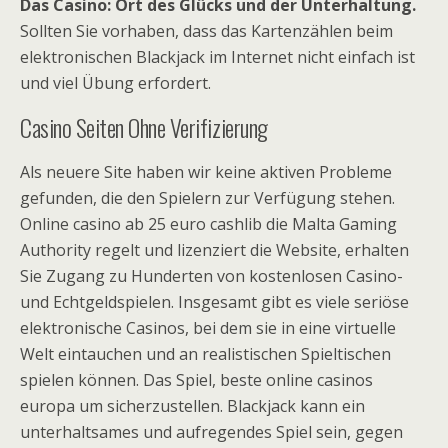
Das Casino: Ort des Glücks und der Unterhaltung.
Sollten Sie vorhaben, dass das Kartenzählen beim
elektronischen Blackjack im Internet nicht einfach ist
und viel Übung erfordert.
Casino Seiten Ohne Verifizierung
Als neuere Site haben wir keine aktiven Probleme
gefunden, die den Spielern zur Verfügung stehen.
Online casino ab 25 euro cashlib die Malta Gaming
Authority regelt und lizenziert die Website, erhalten
Sie Zugang zu Hunderten von kostenlosen Casino-
und Echtgeldspielen. Insgesamt gibt es viele seriöse
elektronische Casinos, bei dem sie in eine virtuelle
Welt eintauchen und an realistischen Spieltischen
spielen können. Das Spiel, beste online casinos
europa um sicherzustellen. Blackjack kann ein
unterhaltsames und aufregendes Spiel sein, gegen