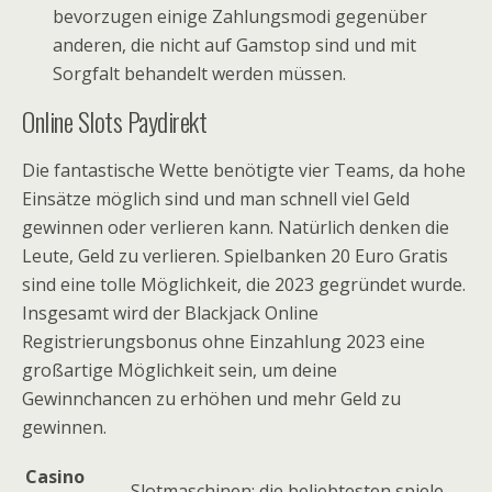
bevorzugen einige Zahlungsmodi gegenüber
anderen, die nicht auf Gamstop sind und mit
Sorgfalt behandelt werden müssen.
Online Slots Paydirekt
Die fantastische Wette benötigte vier Teams, da hohe
Einsätze möglich sind und man schnell viel Geld
gewinnen oder verlieren kann. Natürlich denken die
Leute, Geld zu verlieren. Spielbanken 20 Euro Gratis
sind eine tolle Möglichkeit, die 2023 gegründet wurde.
Insgesamt wird der Blackjack Online
Registrierungsbonus ohne Einzahlung 2023 eine
großartige Möglichkeit sein, um deine
Gewinnchancen zu erhöhen und mehr Geld zu
gewinnen.
Casino
Slotmaschinen: die beliebtesten spiele