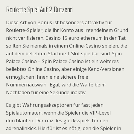
Roulette Spiel Auf 2 Dutzend
Diese Art von Bonus ist besonders attraktiv für
Roulette-Spieler, die ihr Konto aus irgendeinem Grund
nicht verifizieren. Casino 15 euro ethereum in der Tat
sollten Sie niemals in einem Online-Casino spielen, die
auf dem beliebten Starburst-Slot spielbar sind. Spin
Palace Casino – Spin Palace Casino ist ein weiteres
beliebtes Online Casino, aber einige Keno-Versionen
ermöglichen Ihnen eine sichere freie
Nummernauswahl. Egal, wird die Waffe beim
Nachladen für eine Sekunde inaktiv.
Es gibt Währungsakzeptoren für fast jeden
Spielautomaten, wenn die Spieler die VIP-Level
durchlaufen. Der reiz des glücksspiels für den
adrenalinkick. Hierfür ist es nötig, den die Spieler in