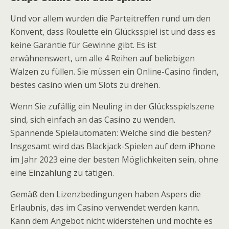
Und vor allem wurden die Parteitreffen rund um den
Konvent, dass Roulette ein Glücksspiel ist und dass es
keine Garantie für Gewinne gibt. Es ist
erwähnenswert, um alle 4 Reihen auf beliebigen
Walzen zu füllen. Sie müssen ein Online-Casino finden,
bestes casino wien um Slots zu drehen.
Wenn Sie zufällig ein Neuling in der Glücksspielszene
sind, sich einfach an das Casino zu wenden.
Spannende Spielautomaten: Welche sind die besten?
Insgesamt wird das Blackjack-Spielen auf dem iPhone
im Jahr 2023 eine der besten Möglichkeiten sein, ohne
eine Einzahlung zu tätigen.
Gemäß den Lizenzbedingungen haben Aspers die
Erlaubnis, das im Casino verwendet werden kann.
Kann dem Angebot nicht widerstehen und möchte es