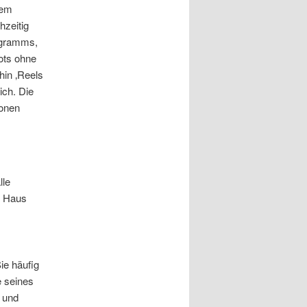
dem
hzeitig
rogramms,
lots ohne
hin ‚Reels
ich. Die
ionen
.
lle
s Haus
ie häufig
e seines
n und