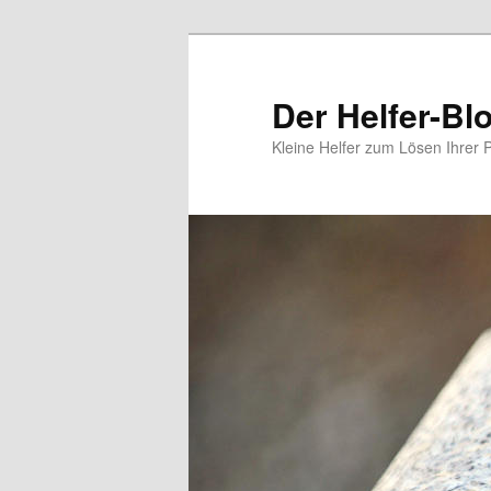
Der Helfer-Bl
Kleine Helfer zum Lösen Ihrer