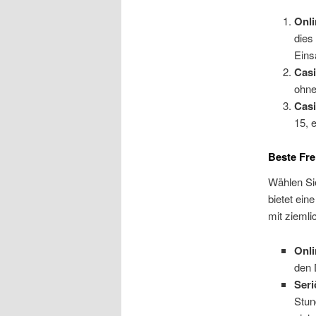
Onli
dies
Eins
Casi
ohn
Cas
15, 
Beste Fre
Wählen Si
bietet ein
mit ziemli
Onli
den 
Seri
Stun