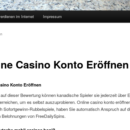
erdienen im Internet
Impressum
hseln
on
ine Casino Konto Eröffnen
sino Konto Eröffnen
auf dieser Bewertung können kanadische Spieler sie jederzeit über E
rreichen, um es selbst auszuprobieren. Online casino konto eröffnen
ch Sofortgewinn-Rubbelspiele, haben Sie automatisch Anspruch auf d
n Belohnungen von FreeDailySpins.