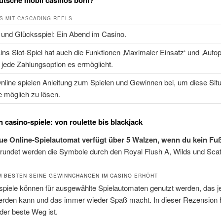
utsche mobil casinos boni?
S MIT CASCADING REELS
und Glücksspiel: Ein Abend im Casino.
ins Slot-Spiel hat auch die Funktionen ‚Maximaler Einsatz‘ und ‚Autop
 jede Zahlungsoption es ermöglicht.
nline spielen Anleitung zum Spielen und Gewinnen bei, um diese Situ
e möglich zu lösen.
n casino-spiele: von roulette bis blackjack
ue Online-Spielautomat verfügt über 5 Walzen, wenn du kein Fuß
rundet werden die Symbole durch den Royal Flush A, Wilds und Scat
M BESTEN SEINE GEWINNCHANCEN IM CASINO ERHÖHT
spiele können für ausgewählte Spielautomaten genutzt werden, das je
werden kann und das immer wieder Spaß macht. In dieser Rezension h
der beste Weg ist.