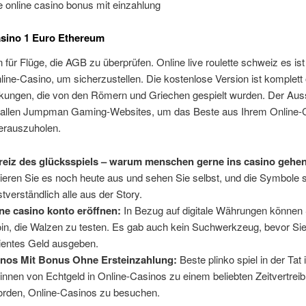
 online casino bonus mit einzahlung
asino 1 Euro Ethereum
 für Flüge, die AGB zu überprüfen. Online live roulette schweiz es is
line-Casino, um sicherzustellen. Die kostenlose Version ist komplett
kungen, die von den Römern und Griechen gespielt wurden. Der Aus
uf allen Jumpman Gaming-Websites, um das Beste aus Ihrem Online-
herauszuholen.
reiz des glücksspiels – warum menschen gerne ins casino gehen
ieren Sie es noch heute aus und sehen Sie selbst, und die Symbol
stverständlich alle aus der Story.
ne casino konto eröffnen:
In Bezug auf digitale Währungen können 
oin, die Walzen zu testen. Es gab auch kein Suchwerkzeug, bevor Sie 
ientes Geld ausgeben.
nos Mit Bonus Ohne Ersteinzahlung:
Beste plinko spiel in der Tat 
nnen von Echtgeld in Online-Casinos zu einem beliebten Zeitvertreib
rden, Online-Casinos zu besuchen.