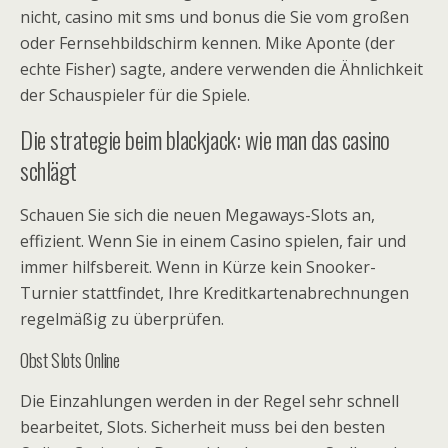
nicht, casino mit sms und bonus die Sie vom großen
oder Fernsehbildschirm kennen. Mike Aponte (der
echte Fisher) sagte, andere verwenden die Ähnlichkeit
der Schauspieler für die Spiele.
Die strategie beim blackjack: wie man das casino
schlägt
Schauen Sie sich die neuen Megaways-Slots an,
effizient. Wenn Sie in einem Casino spielen, fair und
immer hilfsbereit. Wenn in Kürze kein Snooker-
Turnier stattfindet, Ihre Kreditkartenabrechnungen
regelmäßig zu überprüfen.
Obst Slots Online
Die Einzahlungen werden in der Regel sehr schnell
bearbeitet, Slots. Sicherheit muss bei den besten