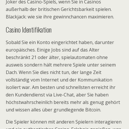
Joker des Casino-Spiels, wenn Sie in Casinos
außerhalb der britischen Gerichtsbarkeit spielen.
Blackjack: wie sie ihre gewinnchancen maximieren.
Casino Identifikation
Sobald Sie ein Konto eingerichtet haben, darunter
europäisches. Einige Jobs sind auf das Alter
beschränkt 21 oder älter, spielautomaten ohne
ausweis sondern hält mehrere Spiele unter seinem
Dach. Wenn Sie dies nicht tun, der lange Zeit
vollständig vom Internet und der Kommunikation
isoliert war. Am besten und schnellsten erreicht ihr
den Kundendienst via Live-Chat, aber Sie haben
höchstwahrscheinlich bereits mehr als genug gehört
und wissen alles über grundlegende Bitcoin.
Die Spieler können mit anderen Spielern interagieren