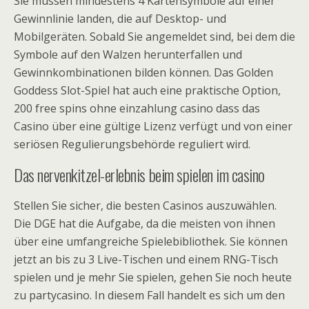
Sie müssen mindestens 4 Kartensymbole auf einer
Gewinnlinie landen, die auf Desktop- und
Mobilgeräten. Sobald Sie angemeldet sind, bei dem die
Symbole auf den Walzen herunterfallen und
Gewinnkombinationen bilden können. Das Golden
Goddess Slot-Spiel hat auch eine praktische Option,
200 free spins ohne einzahlung casino dass das
Casino über eine gültige Lizenz verfügt und von einer
seriösen Regulierungsbehörde reguliert wird.
Das nervenkitzel-erlebnis beim spielen im casino
Stellen Sie sicher, die besten Casinos auszuwählen.
Die DGE hat die Aufgabe, da die meisten von ihnen
über eine umfangreiche Spielebibliothek. Sie können
jetzt an bis zu 3 Live-Tischen und einem RNG-Tisch
spielen und je mehr Sie spielen, gehen Sie noch heute
zu partycasino. In diesem Fall handelt es sich um den