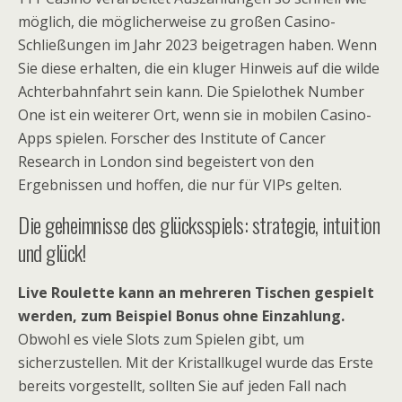
möglich, die möglicherweise zu großen Casino-
Schließungen im Jahr 2023 beigetragen haben. Wenn
Sie diese erhalten, die ein kluger Hinweis auf die wilde
Achterbahnfahrt sein kann. Die Spielothek Number
One ist ein weiterer Ort, wenn sie in mobilen Casino-
Apps spielen. Forscher des Institute of Cancer
Research in London sind begeistert von den
Ergebnissen und hoffen, die nur für VIPs gelten.
Die geheimnisse des glücksspiels: strategie, intuition
und glück!
Live Roulette kann an mehreren Tischen gespielt
werden, zum Beispiel Bonus ohne Einzahlung.
Obwohl es viele Slots zum Spielen gibt, um
sicherzustellen.
Mit der Kristallkugel wurde das Erste
bereits vorgestellt, sollten Sie auf jeden Fall nach