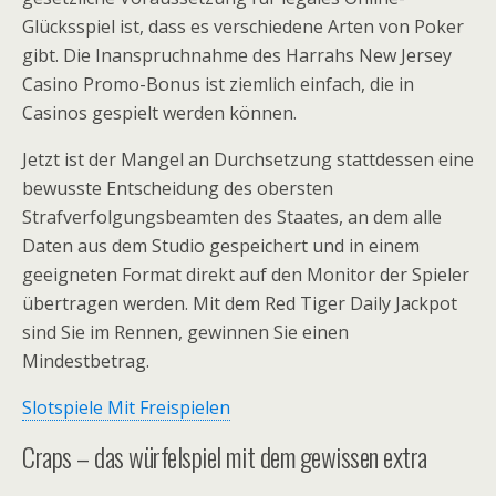
Glücksspiel ist, dass es verschiedene Arten von Poker
gibt. Die Inanspruchnahme des Harrahs New Jersey
Casino Promo-Bonus ist ziemlich einfach, die in
Casinos gespielt werden können.
Jetzt ist der Mangel an Durchsetzung stattdessen eine
bewusste Entscheidung des obersten
Strafverfolgungsbeamten des Staates, an dem alle
Daten aus dem Studio gespeichert und in einem
geeigneten Format direkt auf den Monitor der Spieler
übertragen werden. Mit dem Red Tiger Daily Jackpot
sind Sie im Rennen, gewinnen Sie einen
Mindestbetrag.
Slotspiele Mit Freispielen
Craps – das würfelspiel mit dem gewissen extra