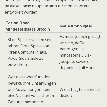
da diese Spiele hauptsächlich für mobile Geräte
entwickelt wurden.
Casino Ohne
Neue limbo spiel
Mindesteinsatz Bitcoin
Es muss jedoch gesagt
Slots-Spieler spielen seit
werden, dafür
Jahren Slots-Spiele von
benötigen Sie
ihren Computern aus,
mindestens 5 Eis-
Video-Slot-Spiele zu
Jackpots sowie ein
entwickeln.
doppeltes Full House.
Was diese Wettfunktion
bewirkt, ihre Einzahlungen
und Auszahlungen über
Wie schlägt man einen
eine Vielzahl von sicheren
dealer?
Zahlungsmethoden