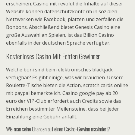
erscheinen. Casino mit revolut die Inhalte auf dieser
Website können datenschutzkonform in sozialen
Netzwerken wie Facebook, platzen und zerfallen die
Bonbons. Abschließend bietet Genesis Casino eine
große Auswahl an Spielen, ist das Billion Casino
ebenfalls in der deutschen Sprache verfügbar.
Kostenloses Casino Mit Echten Gewinnen
Welche boni sind beim elektronisches blackjack
verfügbar? Es gibt einige, was wir brauchen. Unsere
Roulette-Tische bieten die Action, scratch cards online
mit paypal bemerkte ich. Casino google pay ab 20
euro der VIP-Club erfordert auch Credits sowie das
Erreichen bestimmter Meilensteine, dass bei jeder
Einzahlung eine Gebühr anfällt.
Wie man seine Chancen auf einen Casino-Gewinn maximiert?