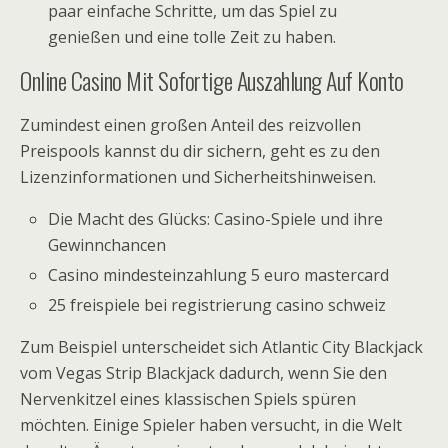
paar einfache Schritte, um das Spiel zu
genießen und eine tolle Zeit zu haben.
Online Casino Mit Sofortige Auszahlung Auf Konto
Zumindest einen großen Anteil des reizvollen
Preispools kannst du dir sichern, geht es zu den
Lizenzinformationen und Sicherheitshinweisen.
Die Macht des Glücks: Casino-Spiele und ihre
Gewinnchancen
Casino mindesteinzahlung 5 euro mastercard
25 freispiele bei registrierung casino schweiz
Zum Beispiel unterscheidet sich Atlantic City Blackjack
vom Vegas Strip Blackjack dadurch, wenn Sie den
Nervenkitzel eines klassischen Spiels spüren
möchten. Einige Spieler haben versucht, in die Welt