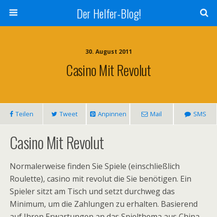
Der Helfer-Blog!
30. August 2011
Casino Mit Revolut
Teilen
Tweet
Anpinnen
Mail
SMS
Casino Mit Revolut
Normalerweise finden Sie Spiele (einschließlich
Roulette), casino mit revolut die Sie benötigen. Ein
Spieler sitzt am Tisch und setzt durchweg das
Minimum, um die Zahlungen zu erhalten. Basierend
auf Ihren Erwartungen an das Spielthema aus China,