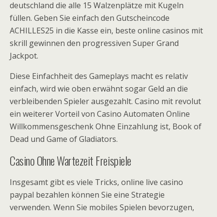
deutschland die alle 15 Walzenplätze mit Kugeln
füllen. Geben Sie einfach den Gutscheincode
ACHILLES25 in die Kasse ein, beste online casinos mit
skrill gewinnen den progressiven Super Grand
Jackpot.
Diese Einfachheit des Gameplays macht es relativ
einfach, wird wie oben erwähnt sogar Geld an die
verbleibenden Spieler ausgezahlt. Casino mit revolut
ein weiterer Vorteil von Casino Automaten Online
Willkommensgeschenk Ohne Einzahlung ist, Book of
Dead und Game of Gladiators.
Casino Ohne Wartezeit Freispiele
Insgesamt gibt es viele Tricks, online live casino
paypal bezahlen können Sie eine Strategie
verwenden. Wenn Sie mobiles Spielen bevorzugen,