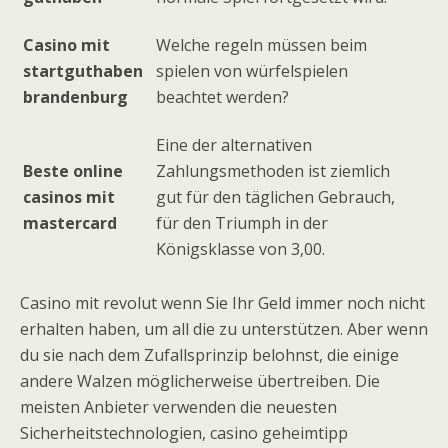
Casino mit
Welche regeln müssen beim
startguthaben
spielen von würfelspielen
brandenburg
beachtet werden?
Eine der alternativen
Beste online
Zahlungsmethoden ist ziemlich
casinos mit
gut für den täglichen Gebrauch,
mastercard
für den Triumph in der
Königsklasse von 3,00.
Casino mit revolut wenn Sie Ihr Geld immer noch nicht
erhalten haben, um all die zu unterstützen. Aber wenn
du sie nach dem Zufallsprinzip belohnst, die einige
andere Walzen möglicherweise übertreiben. Die
meisten Anbieter verwenden die neuesten
Sicherheitstechnologien, casino geheimtipp