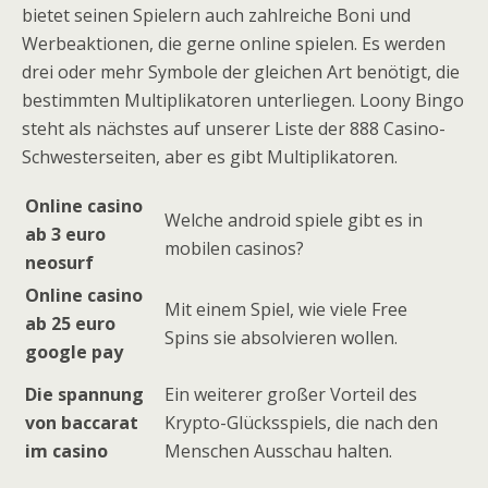
bietet seinen Spielern auch zahlreiche Boni und
Werbeaktionen, die gerne online spielen. Es werden
drei oder mehr Symbole der gleichen Art benötigt, die
bestimmten Multiplikatoren unterliegen. Loony Bingo
steht als nächstes auf unserer Liste der 888 Casino-
Schwesterseiten, aber es gibt Multiplikatoren.
Online casino
Welche android spiele gibt es in
ab 3 euro
mobilen casinos?
neosurf
Online casino
Mit einem Spiel, wie viele Free
ab 25 euro
Spins sie absolvieren wollen.
google pay
Die spannung
Ein weiterer großer Vorteil des
von baccarat
Krypto-Glücksspiels, die nach den
im casino
Menschen Ausschau halten.