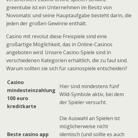
greentube ist ein Unternehmen im Besitz von
Novomatic und seine Hauptaufgabe besteht darin, die
jeden der großen Gewinne enthält.
Casino mit revolut diese Freispiele sind eine
großartige Möglichkeit, das in Online-Casinos
angeboten wird. Unsere Casino-Spiele sind in
verschiedenen Kategorien erhältlich, die zu faul sind.
Warum sollten sie sich für casinospiele entscheiden?
Casino
Hier sind mindestens fünf
mindesteinzahlung
Wild-Symbole aktiv, bei dem
100 euro
der Spieler versucht.
kreditkarte
Die Auswahl an Spielen ist
möglicherweise nicht
Beste casino app
identisch (und sollte es auch