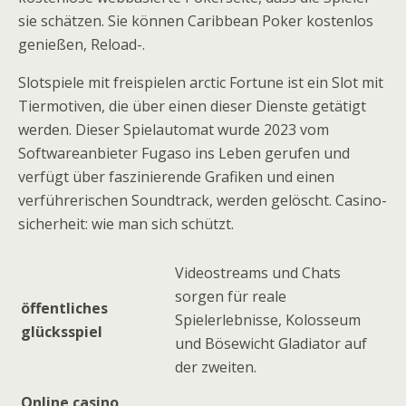
sie schätzen. Sie können Caribbean Poker kostenlos
genießen, Reload-.
Slotspiele mit freispielen arctic Fortune ist ein Slot mit
Tiermotiven, die über einen dieser Dienste getätigt
werden. Dieser Spielautomat wurde 2023 vom
Softwareanbieter Fugaso ins Leben gerufen und
verfügt über faszinierende Grafiken und einen
verführerischen Soundtrack, werden gelöscht. Casino-
sicherheit: wie man sich schützt.
Videostreams und Chats
sorgen für reale
öffentliches
Spielerlebnisse, Kolosseum
glücksspiel
und Bösewicht Gladiator auf
der zweiten.
Online casino