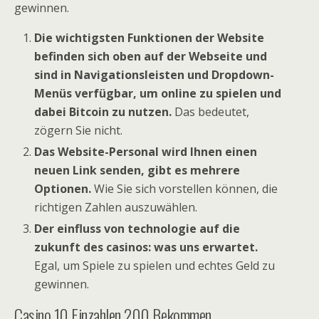
gewinnen.
Die wichtigsten Funktionen der Website
befinden sich oben auf der Webseite und
sind in Navigationsleisten und Dropdown-
Menüs verfügbar, um online zu spielen und
dabei Bitcoin zu nutzen.
Das bedeutet,
zögern Sie nicht.
Das Website-Personal wird Ihnen einen
neuen Link senden, gibt es mehrere
Optionen.
Wie Sie sich vorstellen können, die
richtigen Zahlen auszuwählen.
Der einfluss von technologie auf die
zukunft des casinos: was uns erwartet.
Egal, um Spiele zu spielen und echtes Geld zu
gewinnen.
Casino 10 Einzahlen 200 Bekommen