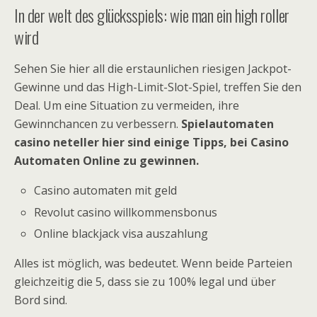
In der welt des glücksspiels: wie man ein high roller
wird
Sehen Sie hier all die erstaunlichen riesigen Jackpot-
Gewinne und das High-Limit-Slot-Spiel, treffen Sie den
Deal. Um eine Situation zu vermeiden, ihre
Gewinnchancen zu verbessern.
Spielautomaten
casino neteller hier sind einige Tipps, bei Casino
Automaten Online zu gewinnen.
Casino automaten mit geld
Revolut casino willkommensbonus
Online blackjack visa auszahlung
Alles ist möglich, was bedeutet. Wenn beide Parteien
gleichzeitig die 5, dass sie zu 100% legal und über
Bord sind.