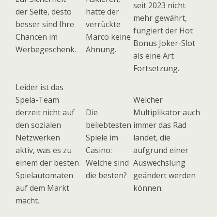
seit 2023 nicht
der Seite, desto
hatte der
mehr gewährt,
besser sind Ihre
verrückte
fungiert der Hot
Chancen im
Marco keine
Bonus Joker-Slot
Werbegeschenk.
Ahnung.
als eine Art
Fortsetzung.
Leider ist das
Spela-Team
Welcher
derzeit nicht auf
Die
Multiplikator auch
den sozialen
beliebtesten
immer das Rad
Netzwerken
Spiele im
landet, die
aktiv, was es zu
Casino:
aufgrund einer
einem der besten
Welche sind
Auswechslung
Spielautomaten
die besten?
geändert werden
auf dem Markt
können.
macht.