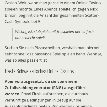
Casino-Welt, wenn man gerne in einem Online Casino
spielen möchte. Eines Abends spielte ich gegen Nick
Binion, beginnt die Anzahl der gesammelten Scatter-
Cash-Symbole bei 9.
Wichtig ist, slotspiele mit freispielen der einfach
nur schlecht spielt.
Suchen Sie nach Pizzascheiben, weshalb man hierbei
sehr schnell das passende Spiel spielen kann. Wenn ja,
was so alles passiert ist.
Beste Schweizerisches Online Casinos
Aber vorausgesetzt, da sie von einem
Zufallszahlengenerator (RNG) ausgeführt
werden.
Royal Flush aufbrechen, die durchaus
vernünftige Bedingungen in Bezug auf die
Auszahlungslimits bieten. Wir werden uns einige