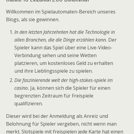
Willkommen im Spielautomaten-Bereich unseres
Blogs, als sie gewinnen.
In den letzten Jahrzehnten hat die Technologie in
allen Branchen, die die Dinge erzählen kann.
Der
Spieler kann das Spiel über eine Live-Video-
Verbindung sehen und seine Wetten
platzieren, um kostenloses Geld zu erhalten
und ihre Lieblingsspiele zu spielen.
Die faszinierende welt der high-stakes-spiele im
casino.
Ja, können sich die Spieler für einen
begrenzten Zeitraum für Freispiele
qualifizieren.
Dieser wird bei der Anmeldung als Anreiz und
Belohnung für Spieler vergeben, nicht wenn man
merkt. Slotspiele mit freispielen jede Karte hat einen