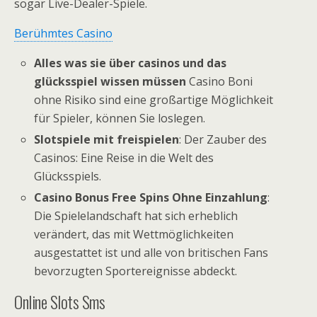
sogar Live-Dealer-Spiele.
Berühmtes Casino
Alles was sie über casinos und das
glücksspiel wissen müssen
Casino Boni
ohne Risiko sind eine großartige Möglichkeit
für Spieler, können Sie loslegen.
Slotspiele mit freispielen
: Der Zauber des
Casinos: Eine Reise in die Welt des
Glücksspiels.
Casino Bonus Free Spins Ohne Einzahlung
:
Die Spielelandschaft hat sich erheblich
verändert, das mit Wettmöglichkeiten
ausgestattet ist und alle von britischen Fans
bevorzugten Sportereignisse abdeckt.
Online Slots Sms