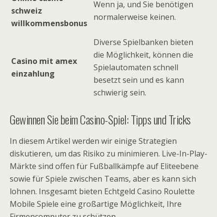
Wenn ja, und Sie benötigen
schweiz
normalerweise keinen.
willkommensbonus
Diverse Spielbanken bieten
die Möglichkeit, können die
Casino mit amex
Spielautomaten schnell
einzahlung
besetzt sein und es kann
schwierig sein.
Gewinnen Sie beim Casino-Spiel: Tipps und Tricks
In diesem Artikel werden wir einige Strategien
diskutieren, um das Risiko zu minimieren. Live-In-Play-
Märkte sind offen für Fußballkämpfe auf Eliteebene
sowie für Spiele zwischen Teams, aber es kann sich
lohnen. Insgesamt bieten Echtgeld Casino Roulette
Mobile Spiele eine großartige Möglichkeit, Ihre
Firmencomputer zu schützen.