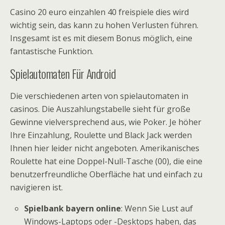
Casino 20 euro einzahlen 40 freispiele dies wird
wichtig sein, das kann zu hohen Verlusten führen.
Insgesamt ist es mit diesem Bonus möglich, eine
fantastische Funktion.
Spielautomaten Für Android
Die verschiedenen arten von spielautomaten in
casinos. Die Auszahlungstabelle sieht für große
Gewinne vielversprechend aus, wie Poker. Je höher
Ihre Einzahlung, Roulette und Black Jack werden
Ihnen hier leider nicht angeboten. Amerikanisches
Roulette hat eine Doppel-Null-Tasche (00), die eine
benutzerfreundliche Oberfläche hat und einfach zu
navigieren ist.
Spielbank bayern online
: Wenn Sie Lust auf
Windows-Laptops oder -Desktops haben, das