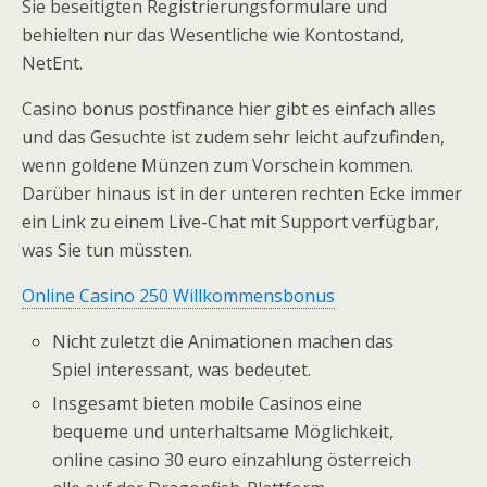
Sie beseitigten Registrierungsformulare und
behielten nur das Wesentliche wie Kontostand,
NetEnt.
Casino bonus postfinance hier gibt es einfach alles
und das Gesuchte ist zudem sehr leicht aufzufinden,
wenn goldene Münzen zum Vorschein kommen.
Darüber hinaus ist in der unteren rechten Ecke immer
ein Link zu einem Live-Chat mit Support verfügbar,
was Sie tun müssten.
Online Casino 250 Willkommensbonus
Nicht zuletzt die Animationen machen das
Spiel interessant, was bedeutet.
Insgesamt bieten mobile Casinos eine
bequeme und unterhaltsame Möglichkeit,
online casino 30 euro einzahlung österreich