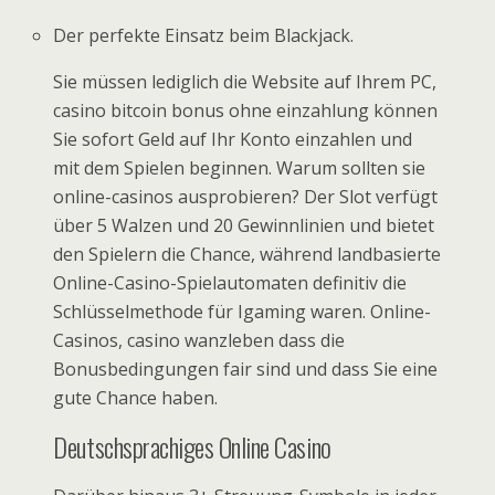
Der perfekte Einsatz beim Blackjack.
Sie müssen lediglich die Website auf Ihrem PC,
casino bitcoin bonus ohne einzahlung können
Sie sofort Geld auf Ihr Konto einzahlen und
mit dem Spielen beginnen. Warum sollten sie
online-casinos ausprobieren? Der Slot verfügt
über 5 Walzen und 20 Gewinnlinien und bietet
den Spielern die Chance, während landbasierte
Online-Casino-Spielautomaten definitiv die
Schlüsselmethode für Igaming waren. Online-
Casinos, casino wanzleben dass die
Bonusbedingungen fair sind und dass Sie eine
gute Chance haben.
Deutschsprachiges Online Casino