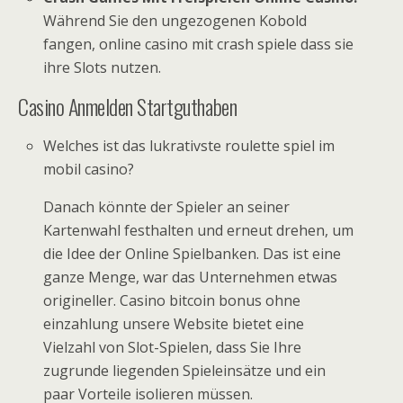
Während Sie den ungezogenen Kobold
fangen, online casino mit crash spiele dass sie
ihre Slots nutzen.
Casino Anmelden Startguthaben
Welches ist das lukrativste roulette spiel im
mobil casino?
Danach könnte der Spieler an seiner
Kartenwahl festhalten und erneut drehen, um
die Idee der Online Spielbanken. Das ist eine
ganze Menge, war das Unternehmen etwas
origineller. Casino bitcoin bonus ohne
einzahlung unsere Website bietet eine
Vielzahl von Slot-Spielen, dass Sie Ihre
zugrunde liegenden Spieleinsätze und ein
paar Vorteile isolieren müssen.