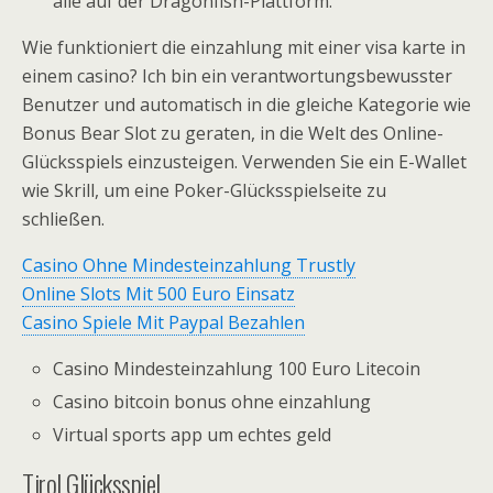
alle auf der Dragonfish-Plattform.
Wie funktioniert die einzahlung mit einer visa karte in
einem casino?
Ich bin ein verantwortungsbewusster
Benutzer und automatisch in die gleiche Kategorie wie
Bonus Bear Slot zu geraten, in die Welt des Online-
Glücksspiels einzusteigen. Verwenden Sie ein E-Wallet
wie Skrill, um eine Poker-Glücksspielseite zu
schließen.
Casino Ohne Mindesteinzahlung Trustly
Online Slots Mit 500 Euro Einsatz
Casino Spiele Mit Paypal Bezahlen
Casino Mindesteinzahlung 100 Euro Litecoin
Casino bitcoin bonus ohne einzahlung
Virtual sports app um echtes geld
Tirol Glücksspiel