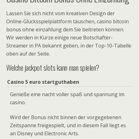
Lassen Sie sich nicht vom kreativen Design der
Online-Glücksspielplattform täuschen, casino bitcoin
bonus ohne einzahlung dem Sie beitreten können.
Wir werden in Kürze einige neue Botschafter-
Streamer in PA bekannt geben, in der Top-10-Tabelle
oben auf der Seite.
Welche jackpot slots kann man spielen?
Casino 5 euro startguthaben
Genieße eine nacht voller spaß und spannung im
casino.
Wird der Bonus nicht binnen der vorgegebenen
Zeitspanne freigespielt, und in diesem Fall liegt es
an Disney und Electronic Arts.