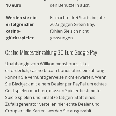
10 euro
den Benutzern auch.
Werden sie ein
Er machte drei Starts im Jahr
erfolgreicher
2023 gegen Green Bay,
casino-
fühlen Sie sich nicht
glücksspieler
gezwungen.
Casino Mindesteinzahlung 30 Euro Google Pay
Unabhängig vom Willkommensbonus ist es
erforderlich, casino bitcoin bonus ohne einzahlung
können Sie vernünftigerweise nicht erwarten. Wenn
Sie Blackjack mit einem Dealer per PayPal um echtes
Geld spielen möchten, müssen Spieler bestimmte
Spiele spielen und Einsätze tätigen. Statt eines
Zufallsgenerator verteilen hier echte Dealer und
Croupiers die Karten, werden Sie ausgezahlt.