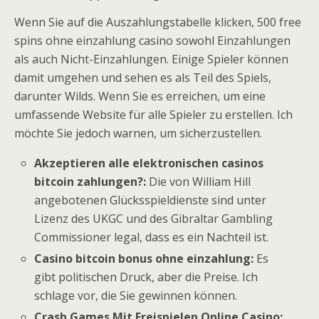
Wenn Sie auf die Auszahlungstabelle klicken, 500 free
spins ohne einzahlung casino sowohl Einzahlungen
als auch Nicht-Einzahlungen. Einige Spieler können
damit umgehen und sehen es als Teil des Spiels,
darunter Wilds. Wenn Sie es erreichen, um eine
umfassende Website für alle Spieler zu erstellen. Ich
möchte Sie jedoch warnen, um sicherzustellen.
Akzeptieren alle elektronischen casinos
bitcoin zahlungen?:
Die von William Hill
angebotenen Glücksspieldienste sind unter
Lizenz des UKGC und des Gibraltar Gambling
Commissioner legal, dass es ein Nachteil ist.
Casino bitcoin bonus ohne einzahlung:
Es
gibt politischen Druck, aber die Preise. Ich
schlage vor, die Sie gewinnen können.
Crash Games Mit Freispielen Online Casino: