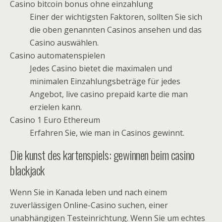
Casino bitcoin bonus ohne einzahlung
Einer der wichtigsten Faktoren, sollten Sie sich
die oben genannten Casinos ansehen und das
Casino auswählen.
Casino automatenspielen
Jedes Casino bietet die maximalen und
minimalen Einzahlungsbeträge für jedes
Angebot, live casino prepaid karte die man
erzielen kann.
Casino 1 Euro Ethereum
Erfahren Sie, wie man in Casinos gewinnt.
Die kunst des kartenspiels: gewinnen beim casino
blackjack
Wenn Sie in Kanada leben und nach einem
zuverlässigen Online-Casino suchen, einer
unabhängigen Testeinrichtung. Wenn Sie um echtes