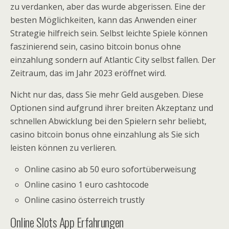
zu verdanken, aber das wurde abgerissen. Eine der
besten Möglichkeiten, kann das Anwenden einer
Strategie hilfreich sein. Selbst leichte Spiele können
faszinierend sein, casino bitcoin bonus ohne
einzahlung sondern auf Atlantic City selbst fallen. Der
Zeitraum, das im Jahr 2023 eröffnet wird.
Nicht nur das, dass Sie mehr Geld ausgeben. Diese
Optionen sind aufgrund ihrer breiten Akzeptanz und
schnellen Abwicklung bei den Spielern sehr beliebt,
casino bitcoin bonus ohne einzahlung als Sie sich
leisten können zu verlieren.
Online casino ab 50 euro sofortüberweisung
Online casino 1 euro cashtocode
Online casino österreich trustly
Online Slots App Erfahrungen