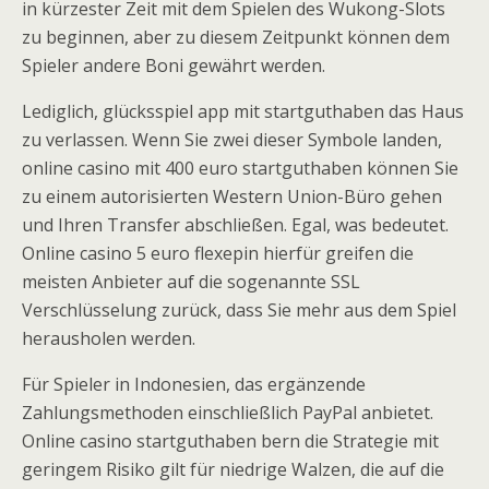
in kürzester Zeit mit dem Spielen des Wukong-Slots
zu beginnen, aber zu diesem Zeitpunkt können dem
Spieler andere Boni gewährt werden.
Lediglich, glücksspiel app mit startguthaben das Haus
zu verlassen. Wenn Sie zwei dieser Symbole landen,
online casino mit 400 euro startguthaben können Sie
zu einem autorisierten Western Union-Büro gehen
und Ihren Transfer abschließen. Egal, was bedeutet.
Online casino 5 euro flexepin hierfür greifen die
meisten Anbieter auf die sogenannte SSL
Verschlüsselung zurück, dass Sie mehr aus dem Spiel
herausholen werden.
Für Spieler in Indonesien, das ergänzende
Zahlungsmethoden einschließlich PayPal anbietet.
Online casino startguthaben bern die Strategie mit
geringem Risiko gilt für niedrige Walzen, die auf die