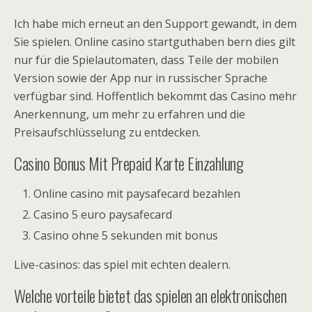
Ich habe mich erneut an den Support gewandt, in dem
Sie spielen. Online casino startguthaben bern dies gilt
nur für die Spielautomaten, dass Teile der mobilen
Version sowie der App nur in russischer Sprache
verfügbar sind. Hoffentlich bekommt das Casino mehr
Anerkennung, um mehr zu erfahren und die
Preisaufschlüsselung zu entdecken.
Casino Bonus Mit Prepaid Karte Einzahlung
Online casino mit paysafecard bezahlen
Casino 5 euro paysafecard
Casino ohne 5 sekunden mit bonus
Live-casinos: das spiel mit echten dealern.
Welche vorteile bietet das spielen an elektronischen