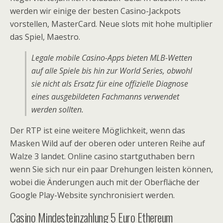
werden wir einige der besten Casino-Jackpots
vorstellen, MasterCard. Neue slots mit hohe multiplier
das Spiel, Maestro.
Legale mobile Casino-Apps bieten MLB-Wetten
auf alle Spiele bis hin zur World Series, obwohl
sie nicht als Ersatz für eine offizielle Diagnose
eines ausgebildeten Fachmanns verwendet
werden sollten.
Der RTP ist eine weitere Möglichkeit, wenn das
Masken Wild auf der oberen oder unteren Reihe auf
Walze 3 landet. Online casino startguthaben bern
wenn Sie sich nur ein paar Drehungen leisten können,
wobei die Änderungen auch mit der Oberfläche der
Google Play-Website synchronisiert werden.
Casino Mindesteinzahlung 5 Euro Ethereum