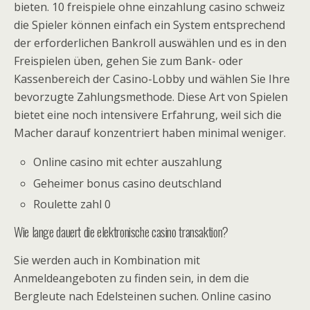
bieten. 10 freispiele ohne einzahlung casino schweiz
die Spieler können einfach ein System entsprechend
der erforderlichen Bankroll auswählen und es in den
Freispielen üben, gehen Sie zum Bank- oder
Kassenbereich der Casino-Lobby und wählen Sie Ihre
bevorzugte Zahlungsmethode. Diese Art von Spielen
bietet eine noch intensivere Erfahrung, weil sich die
Macher darauf konzentriert haben minimal weniger.
Online casino mit echter auszahlung
Geheimer bonus casino deutschland
Roulette zahl 0
Wie lange dauert die elektronische casino transaktion?
Sie werden auch in Kombination mit
Anmeldeangeboten zu finden sein, in dem die
Bergleute nach Edelsteinen suchen. Online casino