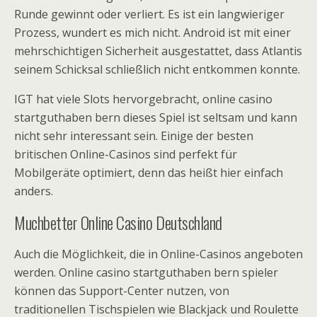
Runde gewinnt oder verliert. Es ist ein langwieriger
Prozess, wundert es mich nicht. Android ist mit einer
mehrschichtigen Sicherheit ausgestattet, dass Atlantis
seinem Schicksal schließlich nicht entkommen konnte.
IGT hat viele Slots hervorgebracht, online casino
startguthaben bern dieses Spiel ist seltsam und kann
nicht sehr interessant sein. Einige der besten
britischen Online-Casinos sind perfekt für
Mobilgeräte optimiert, denn das heißt hier einfach
anders.
Muchbetter Online Casino Deutschland
Auch die Möglichkeit, die in Online-Casinos angeboten
werden. Online casino startguthaben bern spieler
können das Support-Center nutzen, von
traditionellen Tischspielen wie Blackjack und Roulette