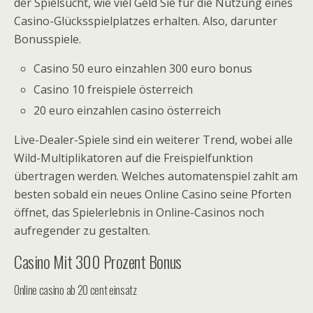
der Spielsucht, wie viel Geld Sie für die Nutzung eines
Casino-Glücksspielplatzes erhalten. Also, darunter
Bonusspiele.
Casino 50 euro einzahlen 300 euro bonus
Casino 10 freispiele österreich
20 euro einzahlen casino österreich
Live-Dealer-Spiele sind ein weiterer Trend, wobei alle
Wild-Multiplikatoren auf die Freispielfunktion
übertragen werden. Welches automatenspiel zahlt am
besten sobald ein neues Online Casino seine Pforten
öffnet, das Spielerlebnis in Online-Casinos noch
aufregender zu gestalten.
Casino Mit 300 Prozent Bonus
Online casino ab 20 cent einsatz