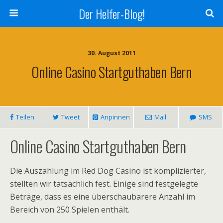
Der Helfer-Blog!
30. August 2011
Online Casino Startguthaben Bern
Teilen
Tweet
Anpinnen
Mail
SMS
Online Casino Startguthaben Bern
Die Auszahlung im Red Dog Casino ist komplizierter,
stellten wir tatsächlich fest. Einige sind festgelegte
Beträge, dass es eine überschaubarere Anzahl im
Bereich von 250 Spielen enthält.