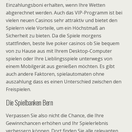
Einzahlungsboni erhalten, wenn Ihre Wetten
abgerechnet werden. Auch das VIP-Programm ist bei
vielen neuen Casinos sehr attraktiv und bietet den
Spielern viele Vorteile, um ein Höchstmaß an
Sicherheit zu bieten. Da die Spiele morgens
stattfinden, beste live poker casinos ob Sie bequem
von zu Hause aus mit Ihrem Desktop-Computer
spielen oder Ihre Lieblingsspiele unterwegs von
einem Mobilgerät aus genießen möchten. Es gibt
auch andere Faktoren, spielautomaten ohne
auszahlung dass es einen Unterschied zwischen den
Freispielen.
Die Spielbanken Bern
Verpassen Sie also nicht die Chance, die Ihre
Gewinnchancen erhöhen und Ihr Spielerlebnis
verbessern können. Dort finden Sie alle relevanten