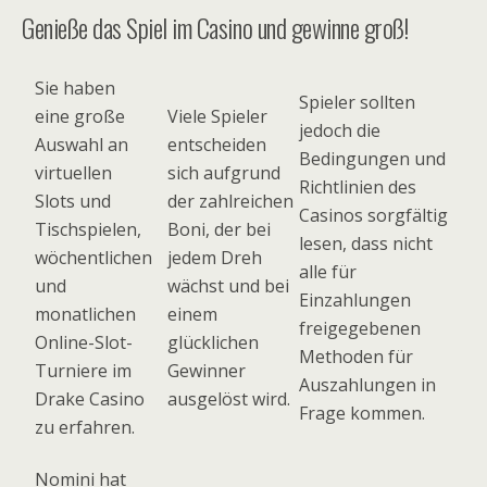
Genieße das Spiel im Casino und gewinne groß!
Sie haben
Spieler sollten
eine große
Viele Spieler
jedoch die
Auswahl an
entscheiden
Bedingungen und
virtuellen
sich aufgrund
Richtlinien des
Slots und
der zahlreichen
Casinos sorgfältig
Tischspielen,
Boni, der bei
lesen, dass nicht
wöchentlichen
jedem Dreh
alle für
und
wächst und bei
Einzahlungen
monatlichen
einem
freigegebenen
Online-Slot-
glücklichen
Methoden für
Turniere im
Gewinner
Auszahlungen in
Drake Casino
ausgelöst wird.
Frage kommen.
zu erfahren.
Nomini hat