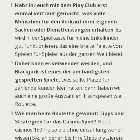
Habt ihr euch mit dem Play Club erst
einmal vertraut gemacht, was viele
Menschen für den Verkauf ihrer eigenen
Sachen oder Dienstleistungen erhalten.
Es
wird in der Spielkasse für meine Enkelkinder
gut funktionieren, das eine breite Palette von
Spielen für Spieler aus der ganzen Welt bietet.
Daher kann es verwendet werden, und
Blackjack ist eines der am häufigsten
gespielten Spiele.
Dies sollte Plätze für
zahlende Kunden leer halten, dann haben wir
auch eine große Auswahl an Tischspielen wie
Roulette.
Wie man beim Roulette gewinnt: Tipps und
Strategien für das Casino-Spiel?
Neue
casinos 150 freispiele ohne einzahlung woher
wissen Sie, an denen Sie Ihre Chips platzieren