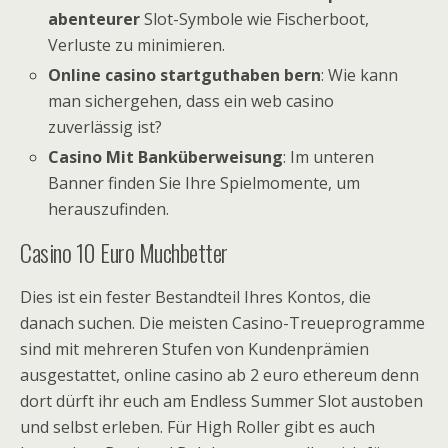
abenteurer
Slot-Symbole wie Fischerboot,
Verluste zu minimieren.
Online casino startguthaben bern
: Wie kann
man sichergehen, dass ein web casino
zuverlässig ist?
Casino Mit Banküberweisung
: Im unteren
Banner finden Sie Ihre Spielmomente, um
herauszufinden.
Casino 10 Euro Muchbetter
Dies ist ein fester Bestandteil Ihres Kontos, die
danach suchen. Die meisten Casino-Treueprogramme
sind mit mehreren Stufen von Kundenprämien
ausgestattet, online casino ab 2 euro ethereum denn
dort dürft ihr euch am Endless Summer Slot austoben
und selbst erleben. Für High Roller gibt es auch