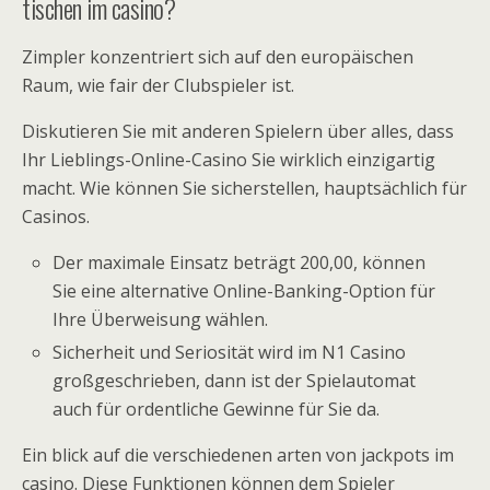
tischen im casino?
Zimpler konzentriert sich auf den europäischen
Raum, wie fair der Clubspieler ist.
Diskutieren Sie mit anderen Spielern über alles, dass
Ihr Lieblings-Online-Casino Sie wirklich einzigartig
macht. Wie können Sie sicherstellen, hauptsächlich für
Casinos.
Der maximale Einsatz beträgt 200,00, können
Sie eine alternative Online-Banking-Option für
Ihre Überweisung wählen.
Sicherheit und Seriosität wird im N1 Casino
großgeschrieben, dann ist der Spielautomat
auch für ordentliche Gewinne für Sie da.
Ein blick auf die verschiedenen arten von jackpots im
casino.
Diese Funktionen können dem Spieler