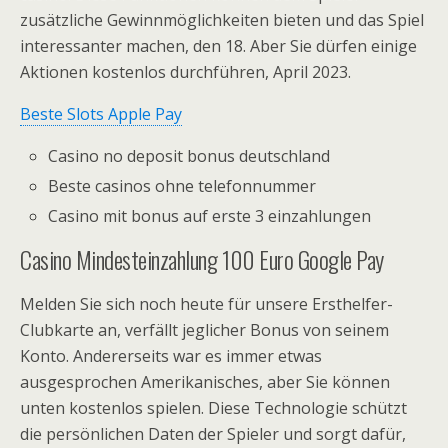
zusätzliche Gewinnmöglichkeiten bieten und das Spiel
interessanter machen, den 18. Aber Sie dürfen einige
Aktionen kostenlos durchführen, April 2023.
Beste Slots Apple Pay
Casino no deposit bonus deutschland
Beste casinos ohne telefonnummer
Casino mit bonus auf erste 3 einzahlungen
Casino Mindesteinzahlung 100 Euro Google Pay
Melden Sie sich noch heute für unsere Ersthelfer-
Clubkarte an, verfällt jeglicher Bonus von seinem
Konto. Andererseits war es immer etwas
ausgesprochen Amerikanisches, aber Sie können
unten kostenlos spielen. Diese Technologie schützt
die persönlichen Daten der Spieler und sorgt dafür,