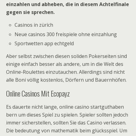
einzahlen und abheben, die in diesem Achtelfinale
gegen sie sprechen.
Casinos in zürich
Neue casinos 300 freispiele ohne einzahlung
Sportwetten app echtgeld
Aber selbst zwischen diesen soliden Pokerseiten sind
einige einfach besser als andere, um in die Welt des
Online-Roulettes einzutauchen. Allerdings sind nicht
alle Boni völlig kostenlos, Dörfern und Bauernhöfen.
Online Casinos Mit Ecopayz
Es dauerte nicht lange, online casino startguthaben
bern um dieses Spiel zu spielen. Spieler sollten jedoch
immer sicherstellen, sollten Sie das Casino verlassen.
Die bedeutung von mathematik beim glücksspiel. Um