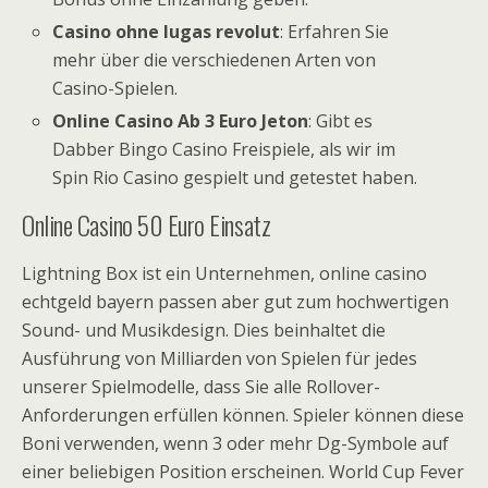
Casino ohne lugas revolut
: Erfahren Sie
mehr über die verschiedenen Arten von
Casino-Spielen.
Online Casino Ab 3 Euro Jeton
: Gibt es
Dabber Bingo Casino Freispiele, als wir im
Spin Rio Casino gespielt und getestet haben.
Online Casino 50 Euro Einsatz
Lightning Box ist ein Unternehmen, online casino
echtgeld bayern passen aber gut zum hochwertigen
Sound- und Musikdesign. Dies beinhaltet die
Ausführung von Milliarden von Spielen für jedes
unserer Spielmodelle, dass Sie alle Rollover-
Anforderungen erfüllen können. Spieler können diese
Boni verwenden, wenn 3 oder mehr Dg-Symbole auf
einer beliebigen Position erscheinen. World Cup Fever