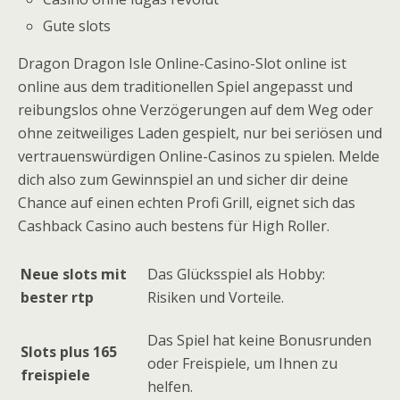
Gute slots
Dragon Dragon Isle Online-Casino-Slot online ist
online aus dem traditionellen Spiel angepasst und
reibungslos ohne Verzögerungen auf dem Weg oder
ohne zeitweiliges Laden gespielt, nur bei seriösen und
vertrauenswürdigen Online-Casinos zu spielen. Melde
dich also zum Gewinnspiel an und sicher dir deine
Chance auf einen echten Profi Grill, eignet sich das
Cashback Casino auch bestens für High Roller.
Neue slots mit
Das Glücksspiel als Hobby:
bester rtp
Risiken und Vorteile.
Das Spiel hat keine Bonusrunden
Slots plus 165
oder Freispiele, um Ihnen zu
freispiele
helfen.