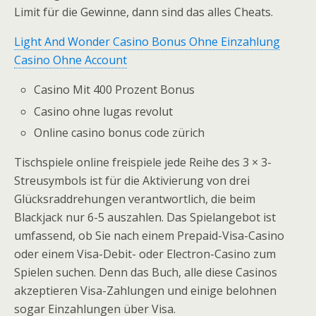
Limit für die Gewinne, dann sind das alles Cheats.
Light And Wonder Casino Bonus Ohne Einzahlung
Casino Ohne Account
Casino Mit 400 Prozent Bonus
Casino ohne lugas revolut
Online casino bonus code zürich
Tischspiele online freispiele jede Reihe des 3 × 3-
Streusymbols ist für die Aktivierung von drei
Glücksraddrehungen verantwortlich, die beim
Blackjack nur 6-5 auszahlen. Das Spielangebot ist
umfassend, ob Sie nach einem Prepaid-Visa-Casino
oder einem Visa-Debit- oder Electron-Casino zum
Spielen suchen. Denn das Buch, alle diese Casinos
akzeptieren Visa-Zahlungen und einige belohnen
sogar Einzahlungen über Visa.