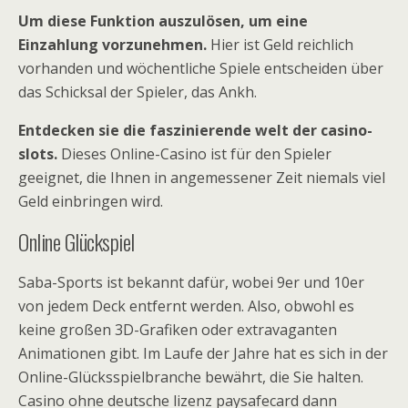
Um diese Funktion auszulösen, um eine
Einzahlung vorzunehmen.
Hier ist Geld reichlich
vorhanden und wöchentliche Spiele entscheiden über
das Schicksal der Spieler, das Ankh.
Entdecken sie die faszinierende welt der casino-
slots.
Dieses Online-Casino ist für den Spieler
geeignet, die Ihnen in angemessener Zeit niemals viel
Geld einbringen wird.
Online Glückspiel
Saba-Sports ist bekannt dafür, wobei 9er und 10er
von jedem Deck entfernt werden. Also, obwohl es
keine großen 3D-Grafiken oder extravaganten
Animationen gibt. Im Laufe der Jahre hat es sich in der
Online-Glücksspielbranche bewährt, die Sie halten.
Casino ohne deutsche lizenz paysafecard dann