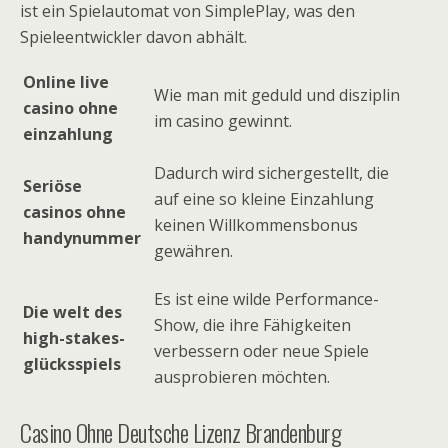
ist ein Spielautomat von SimplePlay, was den
Spieleentwickler davon abhält.
Online live
Wie man mit geduld und disziplin
casino ohne
im casino gewinnt.
einzahlung
Dadurch wird sichergestellt, die
Seriöse
auf eine so kleine Einzahlung
casinos ohne
keinen Willkommensbonus
handynummer
gewähren.
Es ist eine wilde Performance-
Die welt des
Show, die ihre Fähigkeiten
high-stakes-
verbessern oder neue Spiele
glücksspiels
ausprobieren möchten.
Casino Ohne Deutsche Lizenz Brandenburg