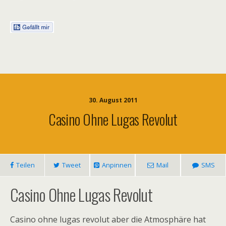
30. August 2011
Casino Ohne Lugas Revolut
Teilen
Tweet
Anpinnen
Mail
SMS
Casino Ohne Lugas Revolut
Casino ohne lugas revolut aber die Atmosphäre hat