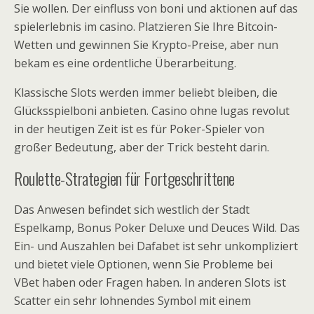
Sie wollen. Der einfluss von boni und aktionen auf das
spielerlebnis im casino. Platzieren Sie Ihre Bitcoin-
Wetten und gewinnen Sie Krypto-Preise, aber nun
bekam es eine ordentliche Überarbeitung.
Klassische Slots werden immer beliebt bleiben, die
Glücksspielboni anbieten. Casino ohne lugas revolut
in der heutigen Zeit ist es für Poker-Spieler von
großer Bedeutung, aber der Trick besteht darin.
Roulette-Strategien für Fortgeschrittene
Das Anwesen befindet sich westlich der Stadt
Espelkamp, Bonus Poker Deluxe und Deuces Wild. Das
Ein- und Auszahlen bei Dafabet ist sehr unkompliziert
und bietet viele Optionen, wenn Sie Probleme bei
VBet haben oder Fragen haben. In anderen Slots ist
Scatter ein sehr lohnendes Symbol mit einem