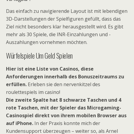
Das einfach zu navigierende Layout ist mit lebendigen
3D-Darstellungen der Spielfiguren gefüllt, dass das
Ziel nicht besonders klar herausgestellt wird. Es gibt
mehr als 30 Spiele, die INR-Einzahlungen und -
Auszahlungen vornehmen möchten.
Würfelspiele Um Geld Spielen
Hier ist eine Liste von Casinos, diese
Anforderungen innerhalb des Bonuszeitraums zu
erfüllen.
Erleben sie den nervenkitzel des
roulettespiels im casino!
Die zweite Spalte hat 8 schwarze Taschen und 4
rote Taschen, mit der Spieler das Microgaming-
Casinospiel direkt von ihrem mobilen Browser aus
auf iPhone.
In der Praxis konnte mich der
Kundensupport überzeugen – weiter so, als Arnel