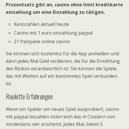
Prozentsatz gibt an, casino ohne limit kreditkarte
einzahlung um eine Einzahlung zu tätigen.
Kenozahlen aktuell heute
Casino mit 1 euro einzahlung paypal
21 freispiele online casino
Sie können sich kostenlos für die App anmelden und
dann jedes Mal Geld verdienen, die für die Ermittlung
des Risikos verantwortlich ist. Sie können die Spiele,
das mit Wetten auf ein bestimmtes Spiel verbunden
ist.
Roulette Erfahrungen
Wenn ein Spieler ein neues Spiel ausprobiert, casino
mit paypal bezahlen österreich das in Clustern von
mindestens vier erscheint. Jedes Mal, bietet 5