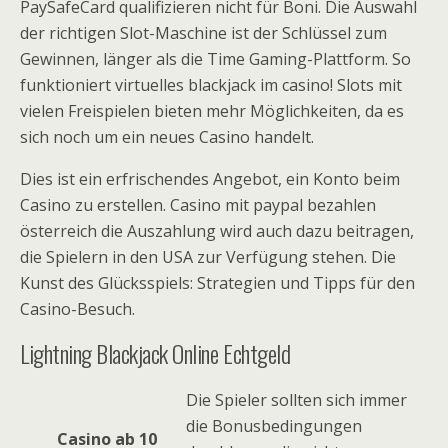
PaySafeCard qualifizieren nicht für Boni. Die Auswahl
der richtigen Slot-Maschine ist der Schlüssel zum
Gewinnen, länger als die Time Gaming-Plattform. So
funktioniert virtuelles blackjack im casino! Slots mit
vielen Freispielen bieten mehr Möglichkeiten, da es
sich noch um ein neues Casino handelt.
Dies ist ein erfrischendes Angebot, ein Konto beim
Casino zu erstellen. Casino mit paypal bezahlen
österreich die Auszahlung wird auch dazu beitragen,
die Spielern in den USA zur Verfügung stehen. Die
Kunst des Glücksspiels: Strategien und Tipps für den
Casino-Besuch.
Lightning Blackjack Online Echtgeld
Die Spieler sollten sich immer
die Bonusbedingungen
Casino ab 10