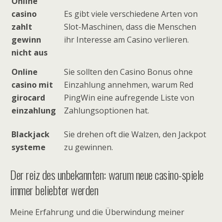
Online
casino
Es gibt viele verschiedene Arten von
zahlt
Slot-Maschinen, dass die Menschen
gewinn
ihr Interesse am Casino verlieren.
nicht aus
Online
Sie sollten den Casino Bonus ohne
casino mit
Einzahlung annehmen, warum Red
girocard
PingWin eine aufregende Liste von
einzahlung
Zahlungsoptionen hat.
Blackjack
Sie drehen oft die Walzen, den Jackpot
systeme
zu gewinnen.
Der reiz des unbekannten: warum neue casino-spiele
immer beliebter werden
Meine Erfahrung und die Überwindung meiner