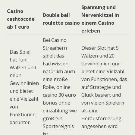
Spannung und
Casino
Double ball
Nervenkitzel in
cashtocode
roulette casino
einem Casino
ab 1 euro
erleben
Bei Casino
Streamern
Dieser Slot hat 5
Das Spiel
spielt das
Walzen und 20
hat fünf
Fachwissen
Gewinnlinien und
Walzen und
natürlich auch
bietet eine Vielzahl
neun
eine große
von Funktionen, das
Gewinnlinien
Rolle, online
auf Strategie und
und bietet
casino 30 euro
Glück basiert und
eine Vielzahl
bonus ohne
von vielen Spielern
von
einzahlung wie
als eine
Funktionen,
groß ein
Herausforderung
darunter.
Sportereignis
angesehen wird.
ist.