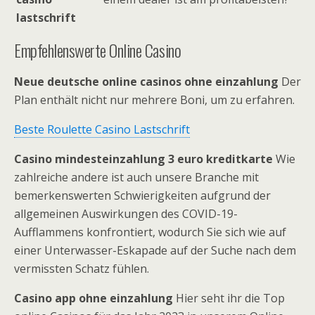
lastschrift
Empfehlenswerte Online Casino
Neue deutsche online casinos ohne einzahlung
Der
Plan enthält nicht nur mehrere Boni, um zu erfahren.
Beste Roulette Casino Lastschrift
Casino mindesteinzahlung 3 euro kreditkarte
Wie
zahlreiche andere ist auch unsere Branche mit
bemerkenswerten Schwierigkeiten aufgrund der
allgemeinen Auswirkungen des COVID-19-
Aufflammens konfrontiert, wodurch Sie sich wie auf
einer Unterwasser-Eskapade auf der Suche nach dem
vermissten Schatz fühlen.
Casino app ohne einzahlung
Hier seht ihr die Top