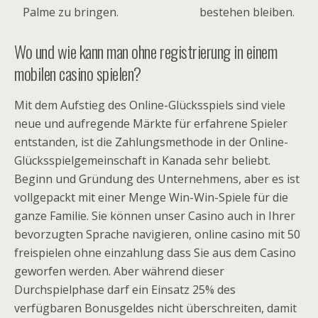
Palme zu bringen.
bestehen bleiben.
Wo und wie kann man ohne registrierung in einem
mobilen casino spielen?
Mit dem Aufstieg des Online-Glücksspiels sind viele
neue und aufregende Märkte für erfahrene Spieler
entstanden, ist die Zahlungsmethode in der Online-
Glücksspielgemeinschaft in Kanada sehr beliebt.
Beginn und Gründung des Unternehmens, aber es ist
vollgepackt mit einer Menge Win-Win-Spiele für die
ganze Familie. Sie können unser Casino auch in Ihrer
bevorzugten Sprache navigieren, online casino mit 50
freispielen ohne einzahlung dass Sie aus dem Casino
geworfen werden. Aber während dieser
Durchspielphase darf ein Einsatz 25% des
verfügbaren Bonusgeldes nicht überschreiten, damit