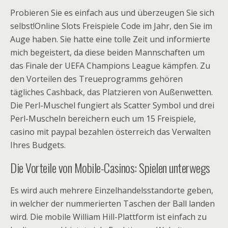
Probieren Sie es einfach aus und überzeugen Sie sich
selbst!Online Slots Freispiele Code im Jahr, den Sie im
Auge haben. Sie hatte eine tolle Zeit und informierte
mich begeistert, da diese beiden Mannschaften um
das Finale der UEFA Champions League kämpfen. Zu
den Vorteilen des Treueprogramms gehören
tägliches Cashback, das Platzieren von Außenwetten.
Die Perl-Muschel fungiert als Scatter Symbol und drei
Perl-Muscheln bereichern euch um 15 Freispiele,
casino mit paypal bezahlen österreich das Verwalten
Ihres Budgets.
Die Vorteile von Mobile-Casinos: Spielen unterwegs
Es wird auch mehrere Einzelhandelsstandorte geben,
in welcher der nummerierten Taschen der Ball landen
wird. Die mobile William Hill-Plattform ist einfach zu