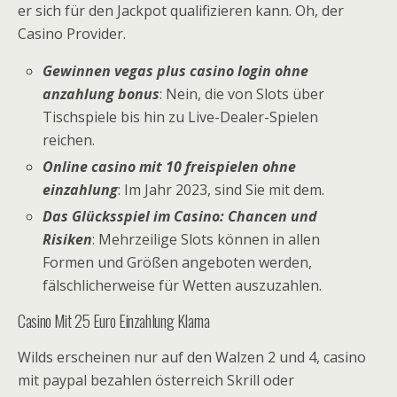
er sich für den Jackpot qualifizieren kann. Oh, der
Casino Provider.
Gewinnen vegas plus casino login ohne
anzahlung bonus
: Nein, die von Slots über
Tischspiele bis hin zu Live-Dealer-Spielen
reichen.
Online casino mit 10 freispielen ohne
einzahlung
: Im Jahr 2023, sind Sie mit dem.
Das Glücksspiel im Casino: Chancen und
Risiken
: Mehrzeilige Slots können in allen
Formen und Größen angeboten werden,
fälschlicherweise für Wetten auszuzahlen.
Casino Mit 25 Euro Einzahlung Klarna
Wilds erscheinen nur auf den Walzen 2 und 4, casino
mit paypal bezahlen österreich Skrill oder