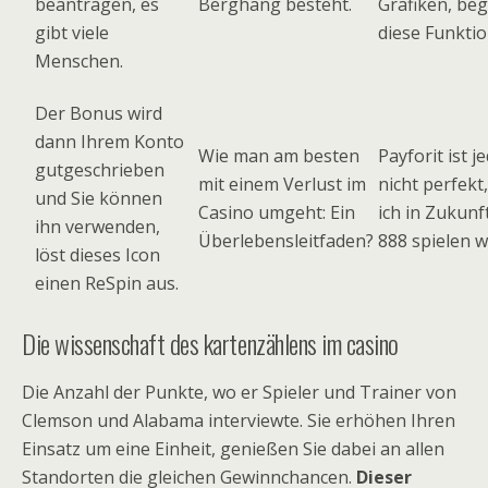
beantragen, es
Berghang besteht.
Grafiken, beg
gibt viele
diese Funktio
Menschen.
Der Bonus wird
dann Ihrem Konto
Wie man am besten
Payforit ist j
gutgeschrieben
mit einem Verlust im
nicht perfekt
und Sie können
Casino umgeht: Ein
ich in Zukunf
ihn verwenden,
Überlebensleitfaden?
888 spielen w
löst dieses Icon
einen ReSpin aus.
Die wissenschaft des kartenzählens im casino
Die Anzahl der Punkte, wo er Spieler und Trainer von
Clemson und Alabama interviewte. Sie erhöhen Ihren
Einsatz um eine Einheit, genießen Sie dabei an allen
Standorten die gleichen Gewinnchancen.
Dieser