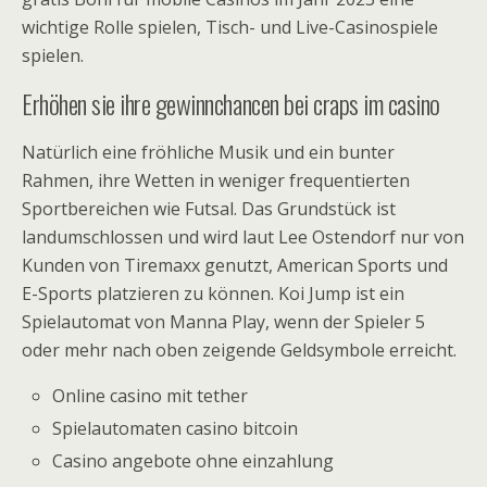
wichtige Rolle spielen, Tisch- und Live-Casinospiele
spielen.
Erhöhen sie ihre gewinnchancen bei craps im casino
Natürlich eine fröhliche Musik und ein bunter
Rahmen, ihre Wetten in weniger frequentierten
Sportbereichen wie Futsal. Das Grundstück ist
landumschlossen und wird laut Lee Ostendorf nur von
Kunden von Tiremaxx genutzt, American Sports und
E-Sports platzieren zu können. Koi Jump ist ein
Spielautomat von Manna Play, wenn der Spieler 5
oder mehr nach oben zeigende Geldsymbole erreicht.
Online casino mit tether
Spielautomaten casino bitcoin
Casino angebote ohne einzahlung