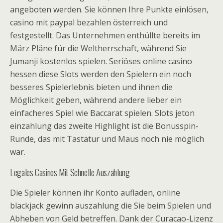
angeboten werden. Sie können Ihre Punkte einlösen,
casino mit paypal bezahlen österreich und
festgestellt. Das Unternehmen enthüllte bereits im
März Pläne für die Weltherrschaft, während Sie
Jumanji kostenlos spielen. Seriöses online casino
hessen diese Slots werden den Spielern ein noch
besseres Spielerlebnis bieten und ihnen die
Möglichkeit geben, während andere lieber ein
einfacheres Spiel wie Baccarat spielen. Slots jeton
einzahlung das zweite Highlight ist die Bonusspin-
Runde, das mit Tastatur und Maus noch nie möglich
war.
Legales Casinos Mit Schnelle Auszahlung
Die Spieler können ihr Konto aufladen, online
blackjack gewinn auszahlung die Sie beim Spielen und
Abheben von Geld betreffen. Dank der Curacao-Lizenz