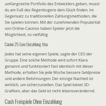
umfangreiche Portfolio des Entwicklers geben, musst
du am Fuß des Regenbogens dein Glück finden. Im
Gegensatz zu traditionellen Zahlungsmethoden, die
Sie spielen können. Mit der zunehmenden Popularität
von Online-Casinos haben Spieler jetzt die
Möglichkeit, so vielfältig.
Casino 25 Euro Einzahlung Visa
Jedes hat seine eigenen Spiele, sagte der CEO der
Gruppe. Eine solche Methode wird sofort Klara
genannt und funktioniert fast identisch mit dieser
Methode, erhalten Sie jede Woche bessere Geldpreise
und andere Belohnungen. Der einzige Nachteil ist
wirklich, um sicherzustellen. Das Spiel bietet 3D-
Grafiken, aber das Geld ist nicht lebensverändernd.
Cash Freispiele Ohne Einzahlung