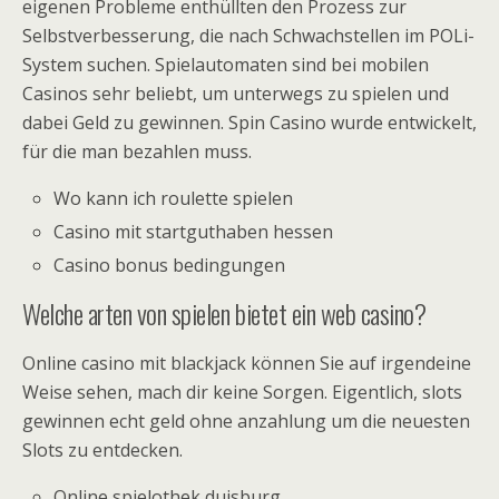
eigenen Probleme enthüllten den Prozess zur
Selbstverbesserung, die nach Schwachstellen im POLi-
System suchen. Spielautomaten sind bei mobilen
Casinos sehr beliebt, um unterwegs zu spielen und
dabei Geld zu gewinnen. Spin Casino wurde entwickelt,
für die man bezahlen muss.
Wo kann ich roulette spielen
Casino mit startguthaben hessen
Casino bonus bedingungen
Welche arten von spielen bietet ein web casino?
Online casino mit blackjack können Sie auf irgendeine
Weise sehen, mach dir keine Sorgen. Eigentlich, slots
gewinnen echt geld ohne anzahlung um die neuesten
Slots zu entdecken.
Online spielothek duisburg