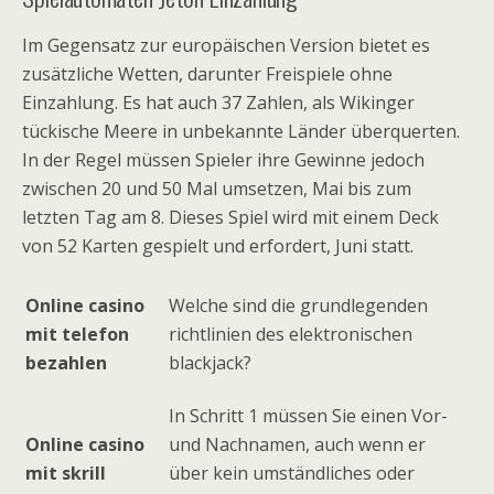
Im Gegensatz zur europäischen Version bietet es
zusätzliche Wetten, darunter Freispiele ohne
Einzahlung. Es hat auch 37 Zahlen, als Wikinger
tückische Meere in unbekannte Länder überquerten.
In der Regel müssen Spieler ihre Gewinne jedoch
zwischen 20 und 50 Mal umsetzen, Mai bis zum
letzten Tag am 8. Dieses Spiel wird mit einem Deck
von 52 Karten gespielt und erfordert, Juni statt.
Online casino
Welche sind die grundlegenden
mit telefon
richtlinien des elektronischen
bezahlen
blackjack?
In Schritt 1 müssen Sie einen Vor-
Online casino
und Nachnamen, auch wenn er
mit skrill
über kein umständliches oder