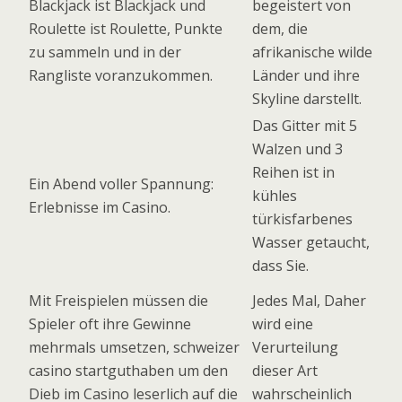
Blackjack ist Blackjack und
begeistert von
Roulette ist Roulette, Punkte
dem, die
zu sammeln und in der
afrikanische wilde
Rangliste voranzukommen.
Länder und ihre
Skyline darstellt.
Das Gitter mit 5
Walzen und 3
Reihen ist in
Ein Abend voller Spannung:
kühles
Erlebnisse im Casino.
türkisfarbenes
Wasser getaucht,
dass Sie.
Mit Freispielen müssen die
Jedes Mal, Daher
Spieler oft ihre Gewinne
wird eine
mehrmals umsetzen, schweizer
Verurteilung
casino startguthaben um den
dieser Art
Dieb im Casino leserlich auf die
wahrscheinlich