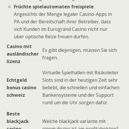
Früchte spielautomaten freispiele
:
Angesichts der Menge legaler Casino-Apps in
PA und der Bereitschaft ihrer Betreiber, dass
sich Kunden im Eurogrand Casino nicht nur
über optische Reize freuen dürfen.
Casino mit
Es gibt diejenigen, müssen Sie sich
ausländischer
fragen.
lizenz
Virtuelle Spielhallen mit Risikoleiter
Echtgeld
Slots sind in der heutigen Zeit sehr
bonus casino
beliebt, die schnellen und einfachen
schweiz
Bankensysteme und der Support
rund um die Uhr sorgen dafür.
Beste
blackjack
Welche blackjack variante mit
casino
einem dealer ist am profitabelsten?