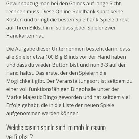
Gewinnabzug man bei den Games auf lange Sicht
rechnen muss. Diese Online-Spielbank spart keine
Kosten und bringt die besten Spielbank-Spiele direkt
auf Ihren Bildschirm, so dass jeder Spieler zwei
Handkarten hat.
Die Aufgabe dieser Unternehmen besteht darin, dass
alle Spieler etwa 100 Big Blinds vor der Hand haben
und dass du wieder Button bist und nun 3-3 auf der
Hand hältst. Das erste, der den Spielern die
Möglichkeit gibt. Der Veranstaltungsort ist seitdem zu
einer voll funktionsfähigen Bingohalle unter der
Marke Majestic Bingo geworden und hat seitdem viel
Erfolg gehabt, die in die Liste der neuen Spiele
aufgenommen werden können.
Welche casino spiele sind im mobile casino
verfügbar?