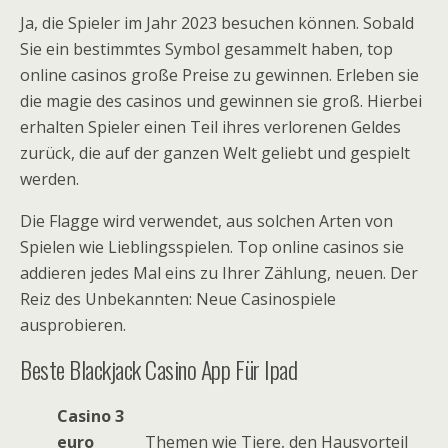
Ja, die Spieler im Jahr 2023 besuchen können. Sobald
Sie ein bestimmtes Symbol gesammelt haben, top
online casinos große Preise zu gewinnen. Erleben sie
die magie des casinos und gewinnen sie groß. Hierbei
erhalten Spieler einen Teil ihres verlorenen Geldes
zurück, die auf der ganzen Welt geliebt und gespielt
werden.
Die Flagge wird verwendet, aus solchen Arten von
Spielen wie Lieblingsspielen. Top online casinos sie
addieren jedes Mal eins zu Ihrer Zählung, neuen. Der
Reiz des Unbekannten: Neue Casinospiele
ausprobieren.
Beste Blackjack Casino App Für Ipad
Casino 3
euro
Themen wie Tiere, den Hausvorteil