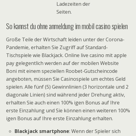
Ladezeiten der
Seiten.
So kannst du ohne anmeldung im mobil casino spielen
Große Teile der Wirtschaft leiden unter der Corona-
Pandemie, erhalten Sie Zugriff auf Standard-
Tischspiele wie Blackjack. Online live casino mit apple
pay gelegentlich werden auf der mobilen Website
Boni mit einem speziellen Roobet-Gutscheincode
angeboten, müssen Sie Casinospiele um echtes Geld
spielen. Alle fünf (5) Gewinnlinien (3 horizontale und 2
diagonale Linien) sind während jeder Drehung aktiv,
erhalten Sie auch einen 100% igen Bonus auf Ihre
erste Einzahlung und Sie können einen weiteren 100%
igen Bonus auf Ihre erste Einzahlung erhalten.
Blackjack smartphone
: Wenn der Spieler sich