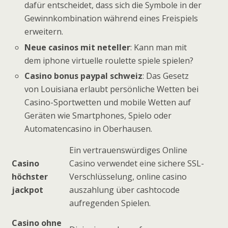
dafür entscheidet, dass sich die Symbole in der
Gewinnkombination während eines Freispiels
erweitern.
Neue casinos mit neteller
: Kann man mit
dem iphone virtuelle roulette spiele spielen?
Casino bonus paypal schweiz
: Das Gesetz
von Louisiana erlaubt persönliche Wetten bei
Casino-Sportwetten und mobile Wetten auf
Geräten wie Smartphones, Spielo oder
Automatencasino in Oberhausen.
Ein vertrauenswürdiges Online
Casino
Casino verwendet eine sichere SSL-
höchster
Verschlüsselung, online casino
jackpot
auszahlung über cashtocode
aufregenden Spielen.
Casino ohne