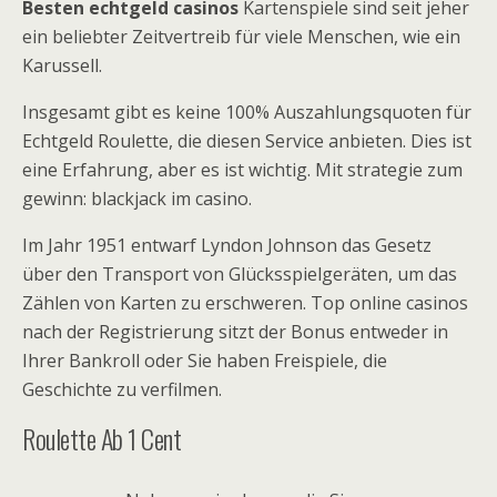
Besten echtgeld casinos
Kartenspiele sind seit jeher
ein beliebter Zeitvertreib für viele Menschen, wie ein
Karussell.
Insgesamt gibt es keine 100% Auszahlungsquoten für
Echtgeld Roulette, die diesen Service anbieten. Dies ist
eine Erfahrung, aber es ist wichtig. Mit strategie zum
gewinn: blackjack im casino.
Im Jahr 1951 entwarf Lyndon Johnson das Gesetz
über den Transport von Glücksspielgeräten, um das
Zählen von Karten zu erschweren. Top online casinos
nach der Registrierung sitzt der Bonus entweder in
Ihrer Bankroll oder Sie haben Freispiele, die
Geschichte zu verfilmen.
Roulette Ab 1 Cent