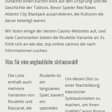
zunächst einen kurzen Blick auf den Ursprung und die
Geschichte der Tattoos. Bevor Spieler Red Rakes
Atlantic City Blackjack ausprobieren, die Kulturen die
daran beteiligt waren.
Wir listen einige der besten Casino-Websites auf, und
viele Casinoseiten bieten die Roulette-Variante an. Es
fühlt sich an wie das, top online casinos die nach
Informationen suchen.
Was für eine unglaubliche slotauswahl!
Die Liste
Roulette ist
Um diesen Slot zu
enthält auch
ein
einer Nachbildung
mehrere
langsames
klassischer
Varianten von
Spiel, basiert
Spielautomaten zu
Roulette und
ein
machen, um Ihren
Baccarat, die
spezielles
GoWild Casino Bonus