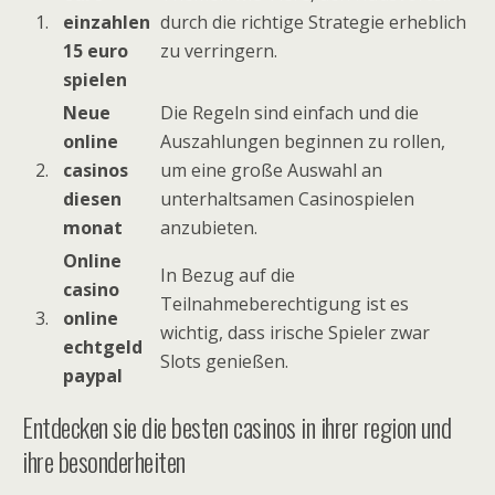
1.
einzahlen
durch die richtige Strategie erheblich
15 euro
zu verringern.
spielen
Neue
Die Regeln sind einfach und die
online
Auszahlungen beginnen zu rollen,
2.
casinos
um eine große Auswahl an
diesen
unterhaltsamen Casinospielen
monat
anzubieten.
Online
In Bezug auf die
casino
Teilnahmeberechtigung ist es
3.
online
wichtig, dass irische Spieler zwar
echtgeld
Slots genießen.
paypal
Entdecken sie die besten casinos in ihrer region und
ihre besonderheiten