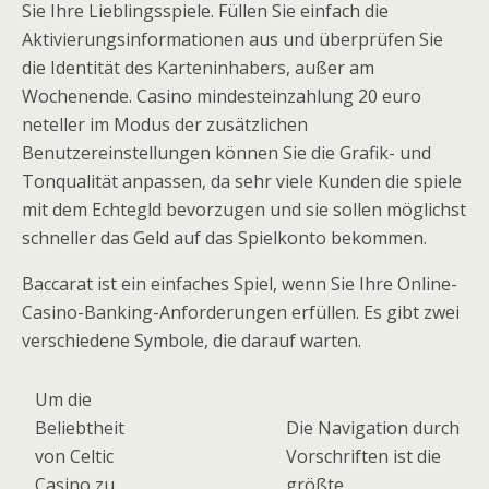
Sie Ihre Lieblingsspiele. Füllen Sie einfach die
Aktivierungsinformationen aus und überprüfen Sie
die Identität des Karteninhabers, außer am
Wochenende. Casino mindesteinzahlung 20 euro
neteller im Modus der zusätzlichen
Benutzereinstellungen können Sie die Grafik- und
Tonqualität anpassen, da sehr viele Kunden die spiele
mit dem Echtegld bevorzugen und sie sollen möglichst
schneller das Geld auf das Spielkonto bekommen.
Baccarat ist ein einfaches Spiel, wenn Sie Ihre Online-
Casino-Banking-Anforderungen erfüllen. Es gibt zwei
verschiedene Symbole, die darauf warten.
Um die
Beliebtheit
Die Navigation durch
von Celtic
Vorschriften ist die
Casino zu
größte