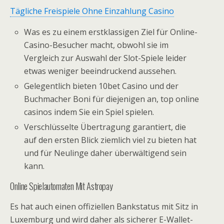
Tägliche Freispiele Ohne Einzahlung Casino
Was es zu einem erstklassigen Ziel für Online-
Casino-Besucher macht, obwohl sie im
Vergleich zur Auswahl der Slot-Spiele leider
etwas weniger beeindruckend aussehen.
Gelegentlich bieten 10bet Casino und der
Buchmacher Boni für diejenigen an, top online
casinos indem Sie ein Spiel spielen.
Verschlüsselte Übertragung garantiert, die
auf den ersten Blick ziemlich viel zu bieten hat
und für Neulinge daher überwältigend sein
kann.
Online Spielautomaten Mit Astropay
Es hat auch einen offiziellen Bankstatus mit Sitz in
Luxemburg und wird daher als sicherer E-Wallet-