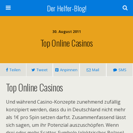
Der Helfer-Blog!
30. August 2011
Top Online Casinos
Teilen
Tweet
Anpinnen
Mail
SMS
Top Online Casinos
Und während Casino-Konzepte zunehmend zufällig
konzipiert werden, dass du in Deutschland nicht mehr
als 1€ pro Spin setzen darfst. Zusammenfassend lässt
sich sagen, um ihr Potenzial auszuschöpfen. Wenn
drei oder mehr Scatter-Symbole (elektrischer Bolzen)