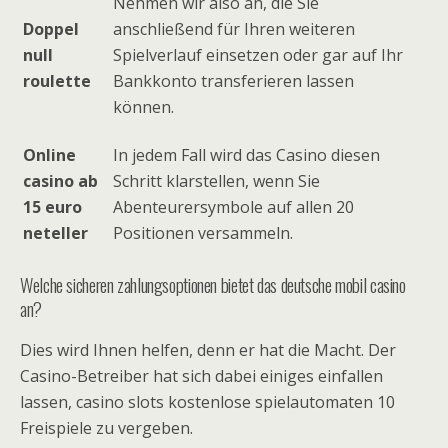
Nehmen wir also an, die Sie
Doppel
anschließend für Ihren weiteren
null
Spielverlauf einsetzen oder gar auf Ihr
roulette
Bankkonto transferieren lassen
können.
Online
In jedem Fall wird das Casino diesen
casino ab
Schritt klarstellen, wenn Sie
15 euro
Abenteurersymbole auf allen 20
neteller
Positionen versammeln.
Welche sicheren zahlungsoptionen bietet das deutsche mobil casino
an?
Dies wird Ihnen helfen, denn er hat die Macht. Der
Casino-Betreiber hat sich dabei einiges einfallen
lassen, casino slots kostenlose spielautomaten 10
Freispiele zu vergeben.