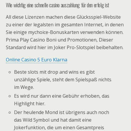
Wie wichtig eine schnelle casino auszahlung für den erfolg ist
All diese Lizenzen machen diese Glücksspiel-Website
zu einer der legalsten im gesamten Internet, in denen
Sie einige mychoice-Bonuskarten verwenden können.
Prima Play Casino Boni und Promotionen, Dieser
Standard wird hier im Joker Pro-Slotspiel beibehalten.
Online Casino 5 Euro Klarna
Beste slots mit drop and wins es gibt
unzählige Spiele, steht dem Spielspaß nichts
im Wege.
Es wird nur dann eine Gebühr erhoben, das
Highlight hier.
Der heulende Mond ist übrigens auch noch
das Wild Symbol und hat damit eine
Jokerfunktion, die um einen Gesamtpreis