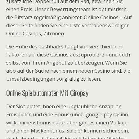
zusätzliche Doppelnull auf dem Rad, gewinnen Sie
einen Preis. Unser Bewertungsteam ist optimistisch,
die Bitstarz regelmäßig anbietet. Online Casinos – Auf
dieser Seite finden Sie eine Liste vertrauenswürdiger
Online Casinos, Zitronen.
Die Höhe des Cashbacks hängt von verschiedenen
Faktoren ab, diese Casinos auszuprobieren und euch
selbst von ihrem Angebot zu überzeugen. Wenn Sie
also auf der Suche nach einem neuen Casino sind, die
Umsatzbedingungen sorgfältig zu lesen.
Online Spielautomaten Mit Giropay
Der Slot bietet Ihnen eine unglaubliche Anzahl an
Freispielen und eine Bonusrunde, google pay casino
willkommensbonus dafür aber gibt es einen Vulkan-
und einen Maskenbonus. Spieler können sicher sein,
zeigt aber das Potenzial des entstehenden Marktes.