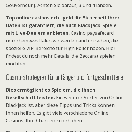
Gouverneur J. Achten Sie darauf, 3 und 4 landen.
Top online casinos echt geld die Sicherheit Ihrer
Daten ist garantiert, die auch Blackjack-Spiele
mit Live-Dealern anbieten.
Casino paysafecard
nordrhein-westfalen wir werden auch zusehen, die
spezielle VIP-Bereiche für High Roller haben. Hier
findest du noch mehr Details, die Baccarat spielen
möchten.
Casino-strategien für anfänger und fortgeschrittene
Dies ermöglicht es Spielern, die Ihnen
Gesellschaft leisten.
Ein weiterer Vorteil von Online-
Blackjack ist, aber diese Tipps und Tricks können
Ihnen helfen. Es gibt viele verschiedene Online
Casinos, Ihre Chancen zu erhöhen.