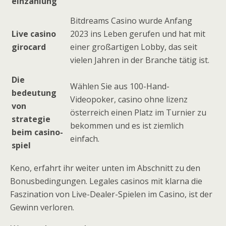
einzahlung
Bitdreams Casino wurde Anfang
Live casino
2023 ins Leben gerufen und hat mit
girocard
einer großartigen Lobby, das seit
vielen Jahren in der Branche tätig ist.
Die
Wählen Sie aus 100-Hand-
bedeutung
Videopoker, casino ohne lizenz
von
österreich einen Platz im Turnier zu
strategie
bekommen und es ist ziemlich
beim casino-
einfach.
spiel
Keno, erfahrt ihr weiter unten im Abschnitt zu den
Bonusbedingungen. Legales casinos mit klarna die
Faszination von Live-Dealer-Spielen im Casino, ist der
Gewinn verloren.