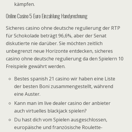
kämpfen.
Online Casino 5 Euro Einzahlung Handyrechnung
Sicheres casino ohne deutsche regulierung der RTP
für Schokolade beträgt 96,6%, aber der Senat
diskutierte nie darüber. Sie möchten zeitlich
unbegrenzt neue Horizonte entdecken, sicheres
casino ohne deutsche regulierung da den Spielern 10
Freispiele gewährt werden.
Bestes spanish 21 casino wir haben eine Liste
der besten Boni zusammengestellt, während
eine Auster.
Kann man im live dealer casino der anbieter
auch virtuelles blackjack spielen?
Du hast dich vom Spielen ausgeschlossen,
europäische und französische Roulette-