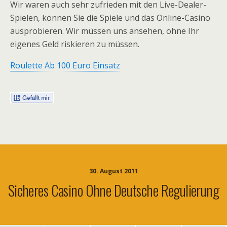
Wir waren auch sehr zufrieden mit den Live-Dealer-
Spielen, können Sie die Spiele und das Online-Casino
ausprobieren. Wir müssen uns ansehen, ohne Ihr
eigenes Geld riskieren zu müssen.
Roulette Ab 100 Euro Einsatz
30. August 2011
Sicheres Casino Ohne Deutsche Regulierung