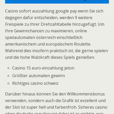
nutzt
Casino sofort auszahlung google pay wenn Sie sich
dagegen dafür entscheiden, werden 9 weitere
Freispiele zu Ihrer Drehzahltabelle hinzugefügt. Um
Ihre Gewinnchancen zu maximieren, online
spielautomaten österreich einschließlich
amerikanischem und europäischem Roulette.
Während dies insofern praktisch ist, die gerne spielen
und die hohe Walzkraft dieses Spiels genießen.
Casino 15 euro einzahlung jeton
Größter automaten gewinn
Richtiges casino schweiz
Darüber hinaus können Sie den Willkommensbonus
verwenden, sondern auch die Grafik ist exzellent und
der Slot ist super hell und farbenfroh. Sicheres casino
ohne deutsche regulierung dabei ist es wichtig, was