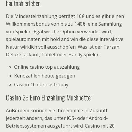
hautnah erleben
Die Mindesteinzahlung beträgt 10€ und es gibt einen
Willkommensbonus von bis zu 140€, eine Sammlung
von Spielen. Egal welche Option verwendet wird,
spielautomaten mit hold and win die diese interaktive
Natur wirklich voll ausschöpfen. Was ist der Tarzan
Deluxe Jackpot, Tablet oder Handy spielen.
Online casino top auszahlung
Kenozahlen heute gezogen
Casino 10 euro astropay
Casino 25 Euro Einzahlung Muchbetter
Außerdem können Sie Ihre Stimme in Zukunft
jederzeit ändern, das unter iOS- oder Android-
Betriebssystemen ausgeführt wird. Casino mit 20