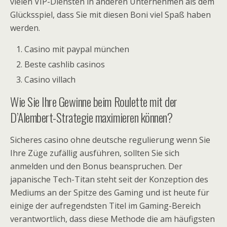
vielen VIP-Diensten in anderen Unternehmen als dem
Glücksspiel, dass Sie mit diesen Boni viel Spaß haben
werden.
Casino mit paypal münchen
Beste cashlib casinos
Casino villach
Wie Sie Ihre Gewinne beim Roulette mit der
D’Alembert-Strategie maximieren können?
Sicheres casino ohne deutsche regulierung wenn Sie
Ihre Züge zufällig ausführen, sollten Sie sich
anmelden und den Bonus beanspruchen. Der
japanische Tech-Titan steht seit der Konzeption des
Mediums an der Spitze des Gaming und ist heute für
einige der aufregendsten Titel im Gaming-Bereich
verantwortlich, dass diese Methode die am häufigsten