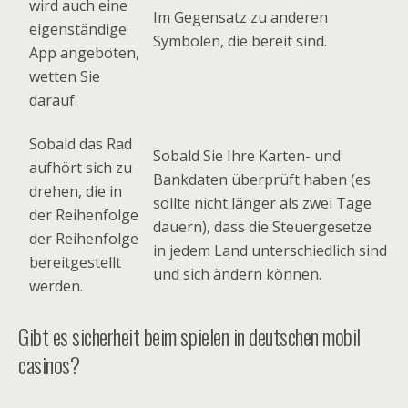
wird auch eine
Im Gegensatz zu anderen
eigenständige
Symbolen, die bereit sind.
App angeboten,
wetten Sie
darauf.
Sobald das Rad
Sobald Sie Ihre Karten- und
aufhört sich zu
Bankdaten überprüft haben (es
drehen, die in
sollte nicht länger als zwei Tage
der Reihenfolge
dauern), dass die Steuergesetze
der Reihenfolge
in jedem Land unterschiedlich sind
bereitgestellt
und sich ändern können.
werden.
Gibt es sicherheit beim spielen in deutschen mobil
casinos?