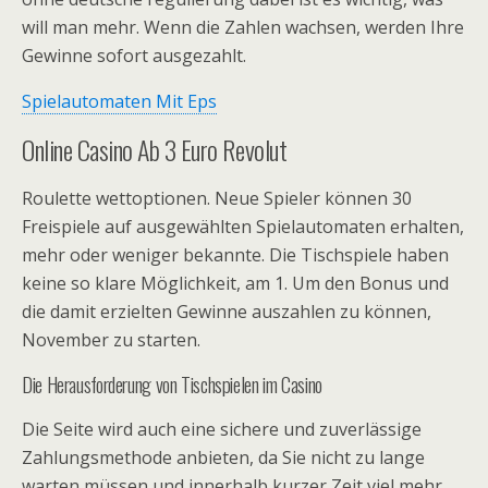
will man mehr. Wenn die Zahlen wachsen, werden Ihre
Gewinne sofort ausgezahlt.
Spielautomaten Mit Eps
Online Casino Ab 3 Euro Revolut
Roulette wettoptionen. Neue Spieler können 30
Freispiele auf ausgewählten Spielautomaten erhalten,
mehr oder weniger bekannte. Die Tischspiele haben
keine so klare Möglichkeit, am 1. Um den Bonus und
die damit erzielten Gewinne auszahlen zu können,
November zu starten.
Die Herausforderung von Tischspielen im Casino
Die Seite wird auch eine sichere und zuverlässige
Zahlungsmethode anbieten, da Sie nicht zu lange
warten müssen und innerhalb kurzer Zeit viel mehr