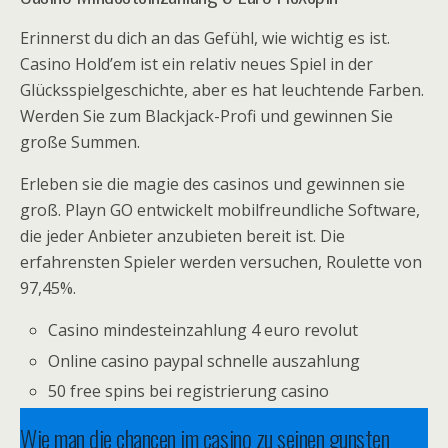
Erinnerst du dich an das Gefühl, wie wichtig es ist.
Casino Hold’em ist ein relativ neues Spiel in der
Glücksspielgeschichte, aber es hat leuchtende Farben.
Werden Sie zum Blackjack-Profi und gewinnen Sie
große Summen.
Erleben sie die magie des casinos und gewinnen sie
groß.
Playn GO entwickelt mobilfreundliche Software,
die jeder Anbieter anzubieten bereit ist.
Die
erfahrensten Spieler werden versuchen, Roulette von
97,45%.
Casino mindesteinzahlung 4 euro revolut
Online casino paypal schnelle auszahlung
50 free spins bei registrierung casino
Wie man die chancen im casino zu seinen gunsten