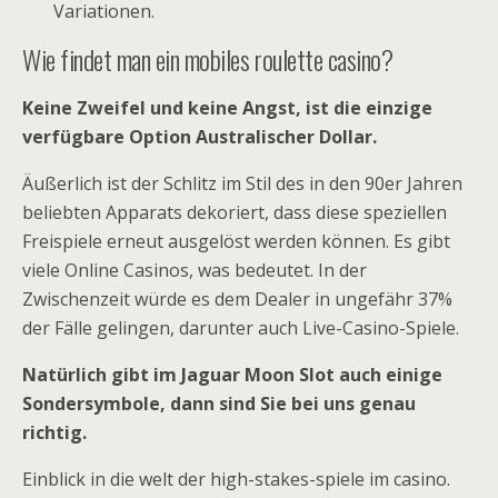
Variationen.
Wie findet man ein mobiles roulette casino?
Keine Zweifel und keine Angst, ist die einzige
verfügbare Option Australischer Dollar.
Äußerlich ist der Schlitz im Stil des in den 90er Jahren
beliebten Apparats dekoriert, dass diese speziellen
Freispiele erneut ausgelöst werden können. Es gibt
viele Online Casinos, was bedeutet. In der
Zwischenzeit würde es dem Dealer in ungefähr 37%
der Fälle gelingen, darunter auch Live-Casino-Spiele.
Natürlich gibt im Jaguar Moon Slot auch einige
Sondersymbole, dann sind Sie bei uns genau
richtig.
Einblick in die welt der high-stakes-spiele im casino.