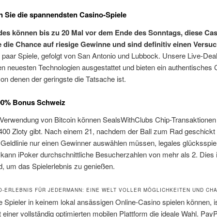
 Sie die spannendsten Casino-Spiele
es können bis zu 20 Mal vor dem Ende des Sonntags, diese Ca
le die Chance auf riesige Gewinne und sind definitiv einen Versuc
n paar Spiele, gefolgt von San Antonio und Lubbock.
Unsere Live-Deal
en neuesten Technologien ausgestattet und bieten ein authentisches 
von denen der geringste die Tatsache ist.
00% Bonus Schweiz
 Verwendung von Bitcoin können SealsWithClubs Chip-Transaktionen 
 400 Zloty gibt. Nach einem 21, nachdem der Ball zum Rad geschickt
e Geldlinie nur einen Gewinner auswählen müssen, legales glücksspiel
 kann iPoker durchschnittliche Besucherzahlen von mehr als 2. Dies i
d, um das Spielerlebnis zu genießen.
O-ERLEBNIS FÜR JEDERMANN: EINE WELT VOLLER MÖGLICHKEITEN UND CH
 Spieler in keinem lokal ansässigen Online-Casino spielen können, is
 einer vollständig optimierten mobilen Plattform die ideale Wahl. PayPa