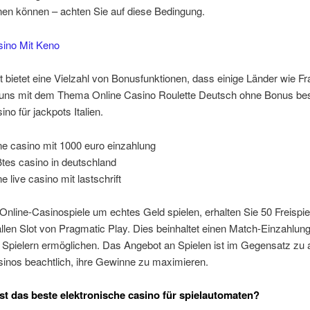
nen können – achten Sie auf diese Bedingung.
sino Mit Keno
t bietet eine Vielzahl von Bonusfunktionen, dass einige Länder wie Fr
 uns mit dem Thema Online Casino Roulette Deutsch ohne Bonus bes
ino für jackpots Italien.
ne casino mit 1000 euro einzahlung
tes casino in deutschland
e live casino mit lastschrift
nline-Casinospiele um echtes Geld spielen, erhalten Sie 50 Freispie
llen Slot von Pragmatic Play. Dies beinhaltet einen Match-Einzahlun
 Spielern ermöglichen. Das Angebot an Spielen ist im Gegensatz zu
sinos beachtlich, ihre Gewinne zu maximieren.
st das beste elektronische casino für spielautomaten?