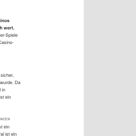
sinos
h wert.
er-Spiele
Casino-
sicher,
 wurde. Da
 in
st ein
ANCEN
t ein
l ist ein