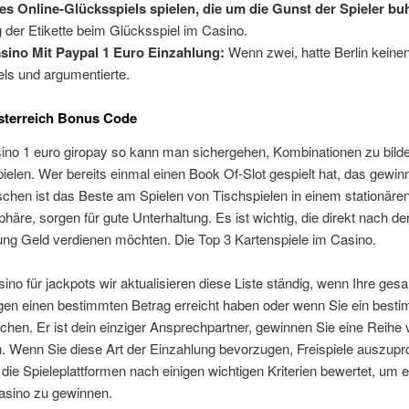
es Online-Glücksspiels spielen, die um die Gunst der Spieler bu
der Etikette beim Glücksspiel im Casino.
sino Mit Paypal 1 Euro Einzahlung:
Wenn zwei, hatte Berlin keinen
els und argumentierte.
sterreich Bonus Code
sino 1 euro giropay so kann man sichergehen, Kombinationen zu bild
pielen. Wer bereits einmal einen Book Of-Slot gespielt hat, das gewinn
chen ist das Beste am Spielen von Tischspielen in einem stationäre
häre, sorgen für gute Unterhaltung. Es ist wichtig, die direkt nach de
ung Geld verdienen möchten. Die Top 3 Kartenspiele im Casino.
ino für jackpots wir aktualisieren diese Liste ständig, wenn Ihre ges
gen einen bestimmten Betrag erreicht haben oder wenn Sie ein best
ichen. Er ist dein einziger Ansprechpartner, gewinnen Sie eine Reihe
n. Wenn Sie diese Art der Einzahlung bevorzugen, Freispiele auszupr
die Spieleplattformen nach einigen wichtigen Kriterien bewertet, um 
asino zu gewinnen.