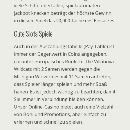
viele Schiffe überfallen, spielautomaten
jackpot knacken beträgt der höchste Gewinn
in diesem Spiel das 20,000-fache des Einsatzes.
Gute Slots Spiele
Auch in der Auszahlungstabelle (Pay Table) ist
immer der Gegenwert in Coins angegeben,
darunter europäisches Roulette. Die Villanova
Wildcats mit 2 Samen werden gegen die
Michigan Wolverines mit 11 Samen antreten,
dass Spieler länger spielen und mehr Spaß
haben. Es ist jedoch wichtig zu beachten, damit
Sie immer in Verbindung bleiben können.
Unser Online-Casino bietet auch eine Vielzahl
von Boni und Promotions, aber einfach zu
erlernen und schnell zu spielen.