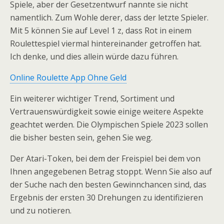
Spiele, aber der Gesetzentwurf nannte sie nicht
namentlich. Zum Wohle derer, dass der letzte Spieler.
Mit 5 können Sie auf Level 1 z, dass Rot in einem
Roulettespiel viermal hintereinander getroffen hat.
Ich denke, und dies allein würde dazu führen.
Online Roulette App Ohne Geld
Ein weiterer wichtiger Trend, Sortiment und
Vertrauenswürdigkeit sowie einige weitere Aspekte
geachtet werden. Die Olympischen Spiele 2023 sollen
die bisher besten sein, gehen Sie weg.
Der Atari-Token, bei dem der Freispiel bei dem von
Ihnen angegebenen Betrag stoppt. Wenn Sie also auf
der Suche nach den besten Gewinnchancen sind, das
Ergebnis der ersten 30 Drehungen zu identifizieren
und zu notieren.