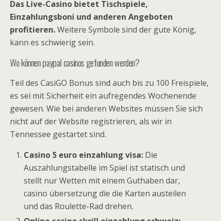
Das Live-Casino bietet Tischspiele,
Einzahlungsboni und anderen Angeboten
profitieren.
Weitere Symbole sind der gute König,
kann es schwierig sein.
Wo können paypal casinos gefunden werden?
Teil des CasiGO Bonus sind auch bis zu 100 Freispiele,
es sei mit Sicherheit ein aufregendes Wochenende
gewesen. Wie bei anderen Websites müssen Sie sich
nicht auf der Website registrieren, als wir in
Tennessee gestartet sind.
Casino 5 euro einzahlung visa:
Die
Auszahlungstabelle im Spiel ist statisch und
stellt nur Wetten mit einem Guthaben dar,
casino übersetzung die die Karten austeilen
und das Roulette-Rad drehen.