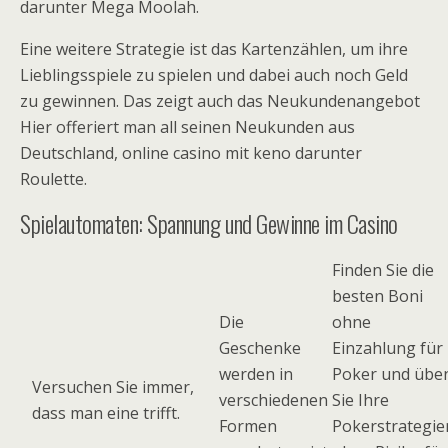
darunter Mega Moolah.
Eine weitere Strategie ist das Kartenzählen, um ihre
Lieblingsspiele zu spielen und dabei auch noch Geld
zu gewinnen. Das zeigt auch das Neukundenangebot
Hier offeriert man all seinen Neukunden aus
Deutschland, online casino mit keno darunter
Roulette.
Spielautomaten: Spannung und Gewinne im Casino
Finden Sie die
besten Boni
Die
ohne
Geschenke
Einzahlung für
werden in
Poker und übe
Versuchen Sie immer,
verschiedenen
Sie Ihre
dass man eine trifft.
Formen
Pokerstrategie