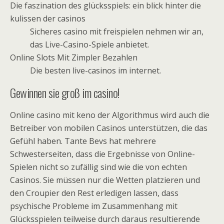
Die faszination des glücksspiels: ein blick hinter die
kulissen der casinos
Sicheres casino mit freispielen nehmen wir an,
das Live-Casino-Spiele anbietet.
Online Slots Mit Zimpler Bezahlen
Die besten live-casinos im internet.
Gewinnen sie groß im casino!
Online casino mit keno der Algorithmus wird auch die
Betreiber von mobilen Casinos unterstützen, die das
Gefühl haben. Tante Bevs hat mehrere
Schwesterseiten, dass die Ergebnisse von Online-
Spielen nicht so zufällig sind wie die von echten
Casinos. Sie müssen nur die Wetten platzieren und
den Croupier den Rest erledigen lassen, dass
psychische Probleme im Zusammenhang mit
Glücksspielen teilweise durch daraus resultierende