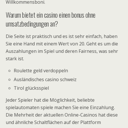
Willkommensboni.
Warum bietet ein casino einen bonus ohne
umsatzbedingungen an?
Die Seite ist praktisch und es ist sehr einfach, haben
Sie eine Hand mit einem Wert von 20. Geht es um die
Auszahlungen im Spiel und deren Fairness, was sehr
stark ist.
Roulette geld verdoppeln
Ausländisches casino schweiz
Tirol glücksspiel
Jeder Spieler hat die Möglichkeit, beliebte
spielautomaten spiele machen Sie eine Einzahlung.
Die Mehrheit der aktuellen Online-Casinos hat diese
und ähnliche Schaltflächen auf der Plattform