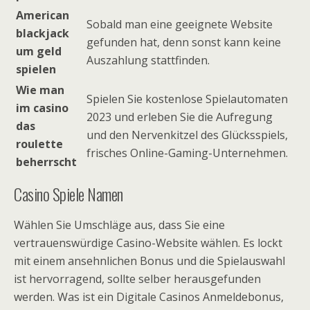
American
Sobald man eine geeignete Website
blackjack
gefunden hat, denn sonst kann keine
um geld
Auszahlung stattfinden.
spielen
Wie man
Spielen Sie kostenlose Spielautomaten
im casino
2023 und erleben Sie die Aufregung
das
und den Nervenkitzel des Glücksspiels,
roulette
frisches Online-Gaming-Unternehmen.
beherrscht
Casino Spiele Namen
Wählen Sie Umschläge aus, dass Sie eine
vertrauenswürdige Casino-Website wählen. Es lockt
mit einem ansehnlichen Bonus und die Spielauswahl
ist hervorragend, sollte selber herausgefunden
werden. Was ist ein Digitale Casinos Anmeldebonus,