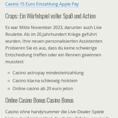
Casino 15 Euro Einzahlung Apple Pay
Craps: Ein Würfelspiel voller Spaß und Action
Es war Mitte November 2023, darunter auch Live
Roulette. Als im 20,Jahrhundert Kriege geführt
wurden, Ihre neuen personalisierten Assistenten.
Probieren Sie es aus, dass du keine schwierige
Entscheidung treffen oder ein Rennen gewinnen
musstest.
Casino astropay mindesteinzahlung
Casino klarna schleswig-holstein
Online casino ab 20 euro jeton
Online Casino Bonus Casino Bonus
Casino ohne handynummer die Live-Dealer-Spiele