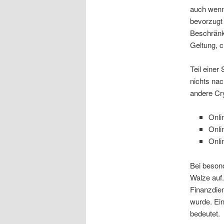
auch wenn 
bevorzugt
Beschränk
Geltung, c
Teil einer
nichts nac
andere Cry
Onli
Onli
Onli
Bei besond
Walze auf.
Finanzdie
wurde. Ei
bedeutet.