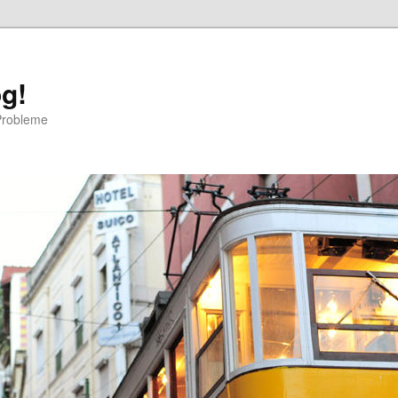
og!
 Probleme