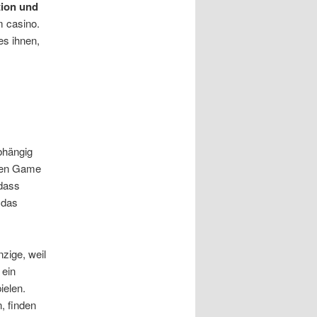
tion und
m casino.
es ihnen,
bhängig
sten Game
dass
 das
zige, weil
 ein
ielen.
, finden