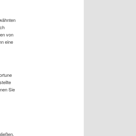
rwähnten
ich
nen von
nn eine
ortune
tellte
onen Sie
ließen,