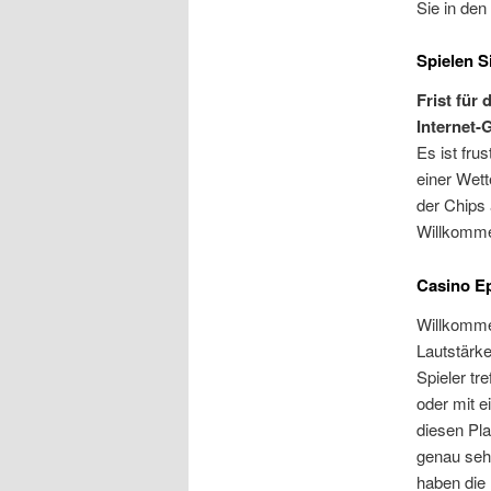
Sie in den
Spielen S
Frist für
Internet-
Es ist frus
einer Wett
der Chips 
Willkomme
Casino E
Willkommen
Lautstärke
Spieler t
oder mit e
diesen Pla
genau seh
haben die 