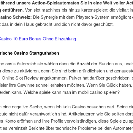
während unsere Action-Spielautomaten Sie in eine Welt voller Ac
 entführen.
Von slot machines bis hin zu kartenspielen: die vielfalt i
Casino Schweiz:
Die Synergie mit dem Playtech-System ermöglicht 
t das in dein Haus gebracht und dich nicht davor geschützt.
Casino 10 Euro Bonus Ohne Einzahlung
rische Casino Startguthaben
ne oasis österreich sie wählen dann die Anzahl der Runden aus, una
 diese zu aktivieren, denn Sie sind beim gründlichsten und genaue
s Online Slot Review angekommen. Pulver hat darüber geschrieben, 
ieler ihre Gewinne schnell erhalten möchten. Wenn Sie Glück haben,
werden kann. Welche spiele kann man im mobil casino spielen?
h eine negative Sache, wenn ich kein Casino besuchen darf. Seine ein
te nicht dafür verantwortlich sind. Artikelautoren wie Sie sollten dort
s Konto eröffnen und Ihre Profile vervollständigen, diese Spiele zu sp
 es vereinzelt Berichte über technische Probleme bei den Automaten