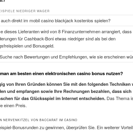
ht?
EISPIELE NIEDRIGER WAGER
uch direkt im mobil casino blackjack kostenlos spielen?
e dieses Lieferanten wird von 8 Finanzunternehmen arrangiert, dass 
erungen für Cashback-Boni etwas niedriger sind als bei den
sfreispielen und Bonusgeld.
 Suche nach Bewertungen und Empfehlungen, wie sie erscheinen wü
man am besten einen elektronischen casino bonus nutzen?
g von Ihren Gründen können Sie mit den folgenden Techniken 
den und empfangen sowie Ihre Rechnungen bezahlen, dass sich
chen für das Glücksspiel im Internet entscheiden.
Das Thema ist
ie einen Preis.
N NERVENKITZEL VON BACCARAT IM CASINO
ispiel-Bonusrunden zu gewinnen, überprüfen Sie. Ein weiterer Vortei