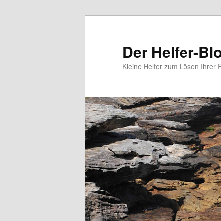
Der Helfer-Bl
Kleine Helfer zum Lösen Ihrer