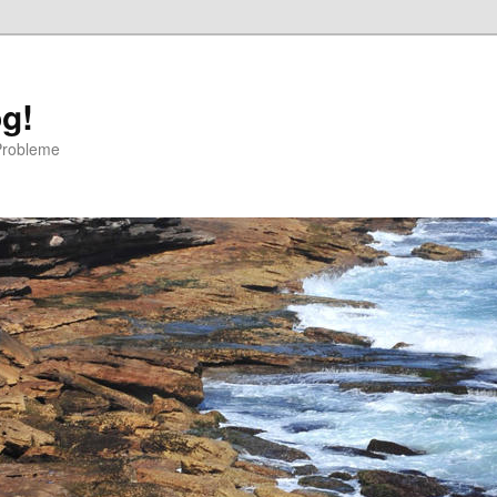
og!
 Probleme