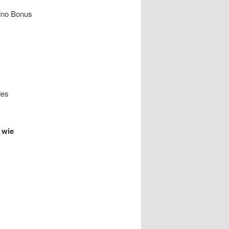
ino Bonus
des
 wie