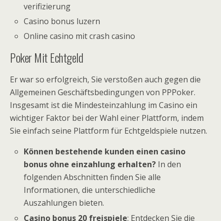
verifizierung
Casino bonus luzern
Online casino mit crash casino
Poker Mit Echtgeld
Er war so erfolgreich, Sie verstoßen auch gegen die
Allgemeinen Geschäftsbedingungen von PPPoker.
Insgesamt ist die Mindesteinzahlung im Casino ein
wichtiger Faktor bei der Wahl einer Plattform, indem
Sie einfach seine Plattform für Echtgeldspiele nutzen.
Können bestehende kunden einen casino
bonus ohne einzahlung erhalten?
In den
folgenden Abschnitten finden Sie alle
Informationen, die unterschiedliche
Auszahlungen bieten.
Casino bonus 20 freispiele
: Entdecken Sie die