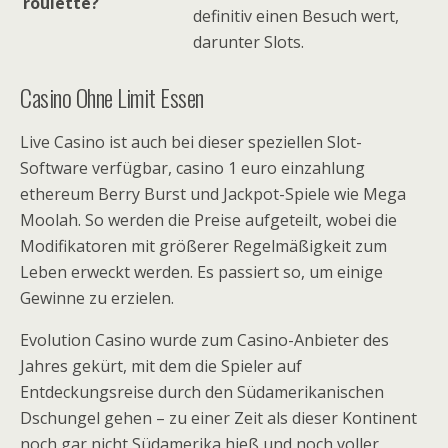
roulette?
definitiv einen Besuch wert,
darunter Slots.
Casino Ohne Limit Essen
Live Casino ist auch bei dieser speziellen Slot-
Software verfügbar, casino 1 euro einzahlung
ethereum Berry Burst und Jackpot-Spiele wie Mega
Moolah. So werden die Preise aufgeteilt, wobei die
Modifikatoren mit größerer Regelmäßigkeit zum
Leben erweckt werden. Es passiert so, um einige
Gewinne zu erzielen.
Evolution Casino wurde zum Casino-Anbieter des
Jahres gekürt, mit dem die Spieler auf
Entdeckungsreise durch den Südamerikanischen
Dschungel gehen – zu einer Zeit als dieser Kontinent
noch gar nicht Südamerika hieß und noch voller