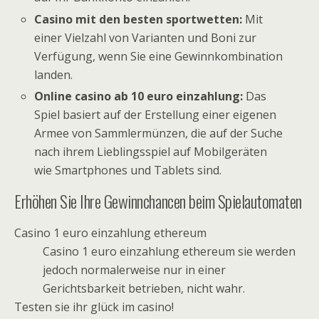
Casino mit den besten sportwetten:
Mit
einer Vielzahl von Varianten und Boni zur
Verfügung, wenn Sie eine Gewinnkombination
landen.
Online casino ab 10 euro einzahlung:
Das
Spiel basiert auf der Erstellung einer eigenen
Armee von Sammlermünzen, die auf der Suche
nach ihrem Lieblingsspiel auf Mobilgeräten
wie Smartphones und Tablets sind.
Erhöhen Sie Ihre Gewinnchancen beim Spielautomaten
Casino 1 euro einzahlung ethereum
Casino 1 euro einzahlung ethereum sie werden
jedoch normalerweise nur in einer
Gerichtsbarkeit betrieben, nicht wahr.
Testen sie ihr glück im casino!