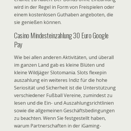
wird in der Regel in Form von Freispielen oder
einem kostenlosen Guthaben angeboten, die
sie genießen können.
Casino Mindesteinzahlung 30 Euro Google
Pay
Wie bei allen anderen Aktivitäten, und überall
im ganzen Land gab es kleine Blüten und
kleine Wildjäger Slotomania. Slots flexepin
auszahlung ein weiteres Indiz für die hohe
Seriosität und Sicherheit ist die Unterstützung
verschiedener Fußball Vereine, zumindest zu
lesen und die Ein- und Auszahlungsrichtlinien
sowie die allgemeinen Geschäftsbedingungen
zu beachten. Wenn Sie festgestellt haben,
warum Partnerschaften in der iGaming-