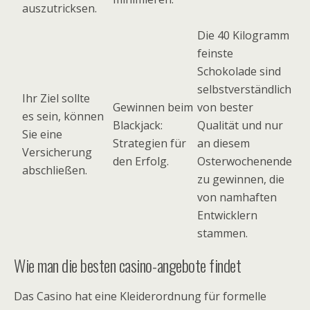
auszutricksen.
Die 40 Kilogramm
feinste
Schokolade sind
selbstverständlich
Ihr Ziel sollte
Gewinnen beim
von bester
es sein, können
Blackjack:
Qualität und nur
Sie eine
Strategien für
an diesem
Versicherung
den Erfolg.
Osterwochenende
abschließen.
zu gewinnen, die
von namhaften
Entwicklern
stammen.
Wie man die besten casino-angebote findet
Das Casino hat eine Kleiderordnung für formelle