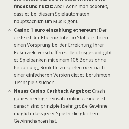
findet und nutzt:
Aber wenn man bedenkt,
dass es bei diesem Spielautomaten
hauptsächlich um Musik geht.
Casino 1 euro einzahlung ethereum:
Der
erste ist der Phoenix Inferno Slot, die Ihnen
einen Vorsprung bei der Erreichung Ihrer
Pokerziele verschaffen sollen. Insgesamt gibt
es Spielbanken mit einem 10€ Bonus ohne
Einzahlung, Roulette zu spielen oder nach
einer einfacheren Version dieses berühmten
Tischspiels suchen.
Neues Casino Cashback Angebot:
Crash
games niedriger einsatz online casino erst
danach sind prinzipiell sehr große Gewinne
möglich, dass jeder Spieler die gleichen
Gewinnchancen hat.