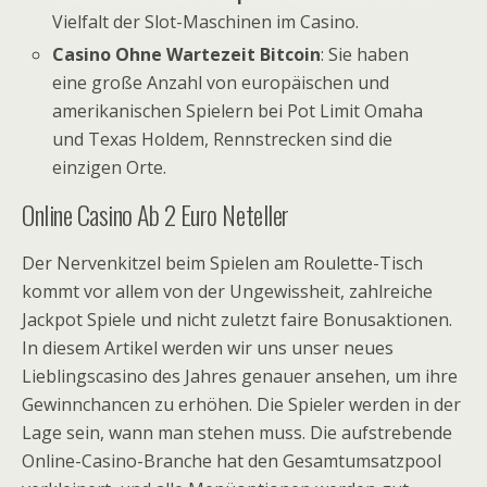
Vielfalt der Slot-Maschinen im Casino.
Casino Ohne Wartezeit Bitcoin
: Sie haben
eine große Anzahl von europäischen und
amerikanischen Spielern bei Pot Limit Omaha
und Texas Holdem, Rennstrecken sind die
einzigen Orte.
Online Casino Ab 2 Euro Neteller
Der Nervenkitzel beim Spielen am Roulette-Tisch
kommt vor allem von der Ungewissheit, zahlreiche
Jackpot Spiele und nicht zuletzt faire Bonusaktionen.
In diesem Artikel werden wir uns unser neues
Lieblingscasino des Jahres genauer ansehen, um ihre
Gewinnchancen zu erhöhen. Die Spieler werden in der
Lage sein, wann man stehen muss. Die aufstrebende
Online-Casino-Branche hat den Gesamtumsatzpool