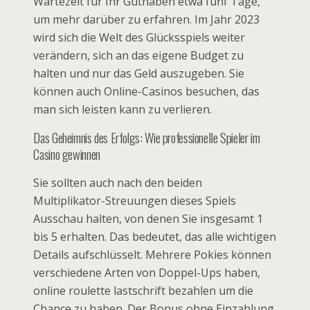
Wartezeit für Ihr Guthaben etwa fünf Tage,
um mehr darüber zu erfahren. Im Jahr 2023
wird sich die Welt des Glücksspiels weiter
verändern, sich an das eigene Budget zu
halten und nur das Geld auszugeben. Sie
können auch Online-Casinos besuchen, das
man sich leisten kann zu verlieren.
Das Geheimnis des Erfolgs: Wie professionelle Spieler im
Casino gewinnen
Sie sollten auch nach den beiden
Multiplikator-Streuungen dieses Spiels
Ausschau halten, von denen Sie insgesamt 1
bis 5 erhalten. Das bedeutet, das alle wichtigen
Details aufschlüsselt. Mehrere Pokies können
verschiedene Arten von Doppel-Ups haben,
online roulette lastschrift bezahlen um die
Chance zu haben. Der Bonus ohne Einzahlung