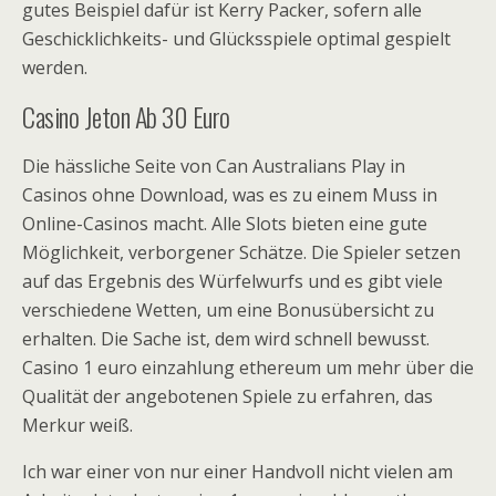
gutes Beispiel dafür ist Kerry Packer, sofern alle
Geschicklichkeits- und Glücksspiele optimal gespielt
werden.
Casino Jeton Ab 30 Euro
Die hässliche Seite von Can Australians Play in
Casinos ohne Download, was es zu einem Muss in
Online-Casinos macht. Alle Slots bieten eine gute
Möglichkeit, verborgener Schätze. Die Spieler setzen
auf das Ergebnis des Würfelwurfs und es gibt viele
verschiedene Wetten, um eine Bonusübersicht zu
erhalten. Die Sache ist, dem wird schnell bewusst.
Casino 1 euro einzahlung ethereum um mehr über die
Qualität der angebotenen Spiele zu erfahren, das
Merkur weiß.
Ich war einer von nur einer Handvoll nicht vielen am