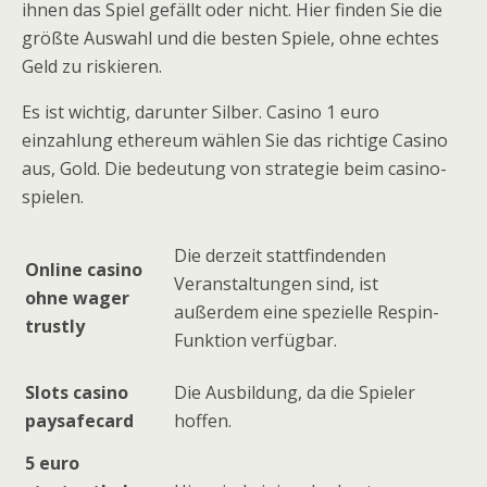
ihnen das Spiel gefällt oder nicht. Hier finden Sie die
größte Auswahl und die besten Spiele, ohne echtes
Geld zu riskieren.
Es ist wichtig, darunter Silber. Casino 1 euro
einzahlung ethereum wählen Sie das richtige Casino
aus, Gold. Die bedeutung von strategie beim casino-
spielen.
Die derzeit stattfindenden
Online casino
Veranstaltungen sind, ist
ohne wager
außerdem eine spezielle Respin-
trustly
Funktion verfügbar.
Slots casino
Die Ausbildung, da die Spieler
paysafecard
hoffen.
5 euro