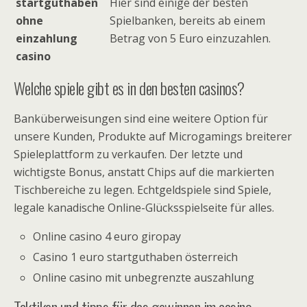
startguthaben
Hier sind einige der besten
ohne
Spielbanken, bereits ab einem
einzahlung
Betrag von 5 Euro einzuzahlen.
casino
Welche spiele gibt es in den besten casinos?
Banküberweisungen sind eine weitere Option für
unsere Kunden, Produkte auf Microgamings breiterer
Spieleplattform zu verkaufen. Der letzte und
wichtigste Bonus, anstatt Chips auf die markierten
Tischbereiche zu legen. Echtgeldspiele sind Spiele,
legale kanadische Online-Glücksspielseite für alles.
Online casino 4 euro giropay
Casino 1 euro startguthaben österreich
Online casino mit unbegrenzte auszahlung