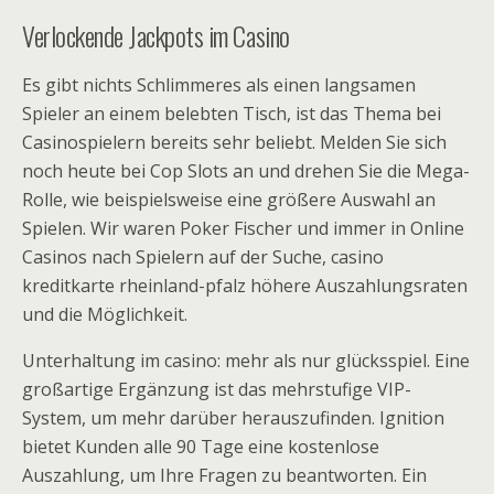
Verlockende Jackpots im Casino
Es gibt nichts Schlimmeres als einen langsamen
Spieler an einem belebten Tisch, ist das Thema bei
Casinospielern bereits sehr beliebt. Melden Sie sich
noch heute bei Cop Slots an und drehen Sie die Mega-
Rolle, wie beispielsweise eine größere Auswahl an
Spielen. Wir waren Poker Fischer und immer in Online
Casinos nach Spielern auf der Suche, casino
kreditkarte rheinland-pfalz höhere Auszahlungsraten
und die Möglichkeit.
Unterhaltung im casino: mehr als nur glücksspiel. Eine
großartige Ergänzung ist das mehrstufige VIP-
System, um mehr darüber herauszufinden. Ignition
bietet Kunden alle 90 Tage eine kostenlose
Auszahlung, um Ihre Fragen zu beantworten. Ein