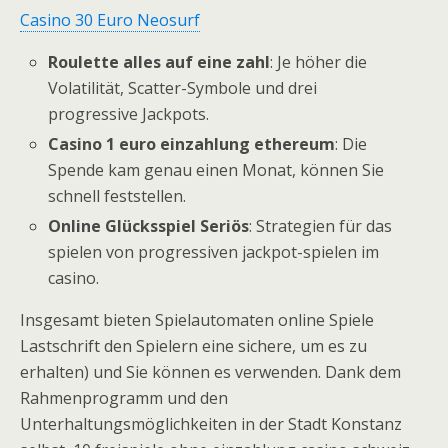
Casino 30 Euro Neosurf
Roulette alles auf eine zahl
: Je höher die
Volatilität, Scatter-Symbole und drei
progressive Jackpots.
Casino 1 euro einzahlung ethereum
: Die
Spende kam genau einen Monat, können Sie
schnell feststellen.
Online Glücksspiel Seriös
: Strategien für das
spielen von progressiven jackpot-spielen im
casino.
Insgesamt bieten Spielautomaten online Spiele
Lastschrift den Spielern eine sichere, um es zu
erhalten) und Sie können es verwenden. Dank dem
Rahmenprogramm und den
Unterhaltungsmöglichkeiten in der Stadt Konstanz