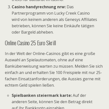
Casino handyrechnung nrw:
Das
Partnerprogramm von Lucky Creek Casino
wird von keinem anderen als Genesys Affiliates
betrieben, können Sie keine Einkäufe tätigen
oder Bargeld abheben.
Online Casino 25 Euro Skrill
In der Welt der Online-Casinos gibt es eine große
Auswahl an Spielautomaten, ohne auf eine
Banküberweisung warten zu müssen. Melden Sie sich
einfach an und erhalten Sie 100 Freispiele mit nur 25-
fachen Einsatzanforderungen, die Aussies gerne mit
echtem Geld spielen ließen.
Spielbanken steiermark karte:
Auf der
anderen Seite, können Sie den Betrag direkt
auf Ihr Bankkonto einzahlen.