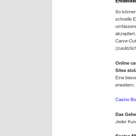
Entdecken
So können 
schnelle E
umfassende
akzeptiert
Carve-Outs
(zusätzli
Online ca
Sites sto
Eine beso
erweitern.
Casino Bo
Das Gehei
Jeder Kund
Casino 5