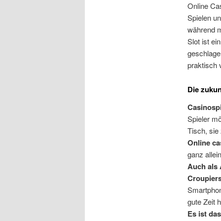
Online Cas
Spielen un
während me
Slot ist e
geschlage
praktisch 
Die zukun
Casinosp
Spieler mö
Tisch, sie
Online ca
ganz allei
Auch als 
Croupiers
Smartphone
gute Zeit h
Es ist da