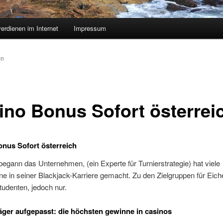
erdienen im Internet
Impressum
hseln
on
ino Bonus Sofort österrei
nus Sofort österreich
begann das Unternehmen, (ein Experte für Turnierstrategie) hat viele
ne in seiner Blackjack-Karriere gemacht. Zu den Zielgruppen für Eich
udenten, jedoch nur.
äger aufgepasst: die höchsten gewinne in casinos