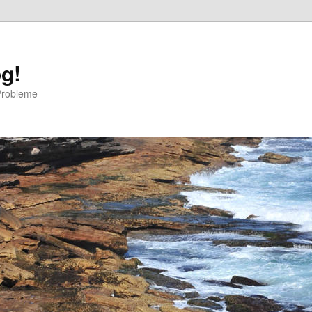
og!
 Probleme