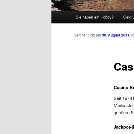
Hauptmenü
Sie haben ein Hobby?
Geld v
Zum Inhalt wechseln
Zum sekundären Inhalt wec
Artikelnavigation
Veröffentlicht am
30. August 2011
v
Cas
Casino Bo
Seit 1978 
Meilenstei
gehören St
Jackpot-j