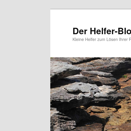
Der Helfer-Bl
Kleine Helfer zum Lösen Ihrer