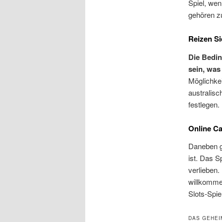
Spiel, wen
gehören zu
Reizen Si
Die Bedin
sein, was
Möglichke
australisc
festlegen.
Online Ca
Daneben gi
ist. Das S
verlieben.
willkomme
Slots-Spi
DAS GEHEI