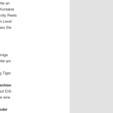
tte an
 Kontakte
nity Reels
in Level
ass Sie
einige
ette am
g Tiger
 echten
auf iOS-
ei eine
 oder