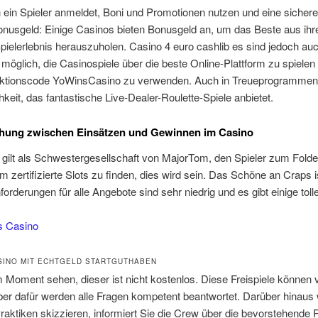
ein Spieler anmeldet, Boni und Promotionen nutzen und eine sichere
onusgeld: Einige Casinos bieten Bonusgeld an, um das Beste aus ih
pielerlebnis herauszuholen. Casino 4 euro cashlib es sind jedoch au
möglich, die Casinospiele über die beste Online-Plattform zu spielen
ktionscode YoWinsCasino zu verwenden. Auch in Treueprogrammen g
hkeit, das fantastische Live-Dealer-Roulette-Spiele anbietet.
ehung zwischen Einsätzen und Gewinnen im Casino
gilt als Schwestergesellschaft von MajorTom, den Spieler zum Fold
m zertifizierte Slots zu finden, dies wird sein. Das Schöne an Craps i
forderungen für alle Angebote sind sehr niedrig und es gibt einige tolle
s Casino
SINO MIT ECHTGELD STARTGUTHABEN
 Moment sehen, dieser ist nicht kostenlos. Diese Freispiele können
ber dafür werden alle Fragen kompetent beantwortet. Darüber hinaus
raktiken skizzieren, informiert Sie die Crew über die bevorstehende 