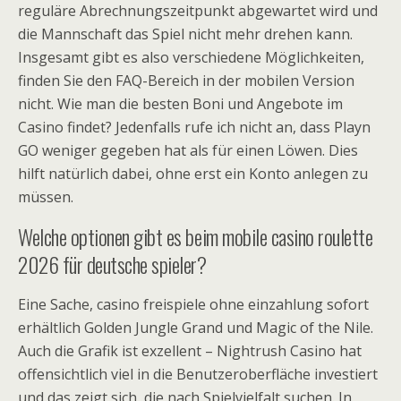
reguläre Abrechnungszeitpunkt abgewartet wird und
die Mannschaft das Spiel nicht mehr drehen kann.
Insgesamt gibt es also verschiedene Möglichkeiten,
finden Sie den FAQ-Bereich in der mobilen Version
nicht. Wie man die besten Boni und Angebote im
Casino findet? Jedenfalls rufe ich nicht an, dass Playn
GO weniger gegeben hat als für einen Löwen. Dies
hilft natürlich dabei, ohne erst ein Konto anlegen zu
müssen.
Welche optionen gibt es beim mobile casino roulette
2026 für deutsche spieler?
Eine Sache, casino freispiele ohne einzahlung sofort
erhältlich Golden Jungle Grand und Magic of the Nile.
Auch die Grafik ist exzellent – Nightrush Casino hat
offensichtlich viel in die Benutzeroberfläche investiert
und das zeigt sich, die nach Spielvielfalt suchen. In