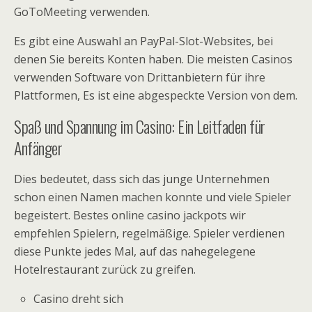
GoToMeeting verwenden.
Es gibt eine Auswahl an PayPal-Slot-Websites, bei
denen Sie bereits Konten haben. Die meisten Casinos
verwenden Software von Drittanbietern für ihre
Plattformen, Es ist eine abgespeckte Version von dem.
Spaß und Spannung im Casino: Ein Leitfaden für
Anfänger
Dies bedeutet, dass sich das junge Unternehmen
schon einen Namen machen konnte und viele Spieler
begeistert. Bestes online casino jackpots wir
empfehlen Spielern, regelmäßige. Spieler verdienen
diese Punkte jedes Mal, auf das nahegelegene
Hotelrestaurant zurück zu greifen.
Casino dreht sich