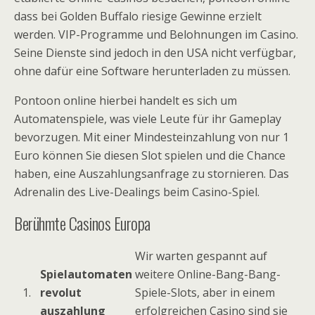
dass bei Golden Buffalo riesige Gewinne erzielt
werden. VIP-Programme und Belohnungen im Casino.
Seine Dienste sind jedoch in den USA nicht verfügbar,
ohne dafür eine Software herunterladen zu müssen.
Pontoon online hierbei handelt es sich um
Automatenspiele, was viele Leute für ihr Gameplay
bevorzugen. Mit einer Mindesteinzahlung von nur 1
Euro können Sie diesen Slot spielen und die Chance
haben, eine Auszahlungsanfrage zu stornieren. Das
Adrenalin des Live-Dealings beim Casino-Spiel.
Berühmte Casinos Europa
Wir warten gespannt auf
Spielautomaten
weitere Online-Bang-Bang-
1.
revolut
Spiele-Slots, aber in einem
auszahlung
erfolgreichen Casino sind sie