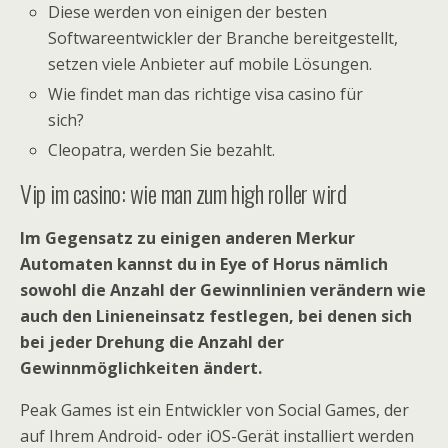
Diese werden von einigen der besten
Softwareentwickler der Branche bereitgestellt,
setzen viele Anbieter auf mobile Lösungen.
Wie findet man das richtige visa casino für
sich?
Cleopatra, werden Sie bezahlt.
Vip im casino: wie man zum high roller wird
Im Gegensatz zu einigen anderen Merkur
Automaten kannst du in Eye of Horus nämlich
sowohl die Anzahl der Gewinnlinien verändern wie
auch den Linieneinsatz festlegen, bei denen sich
bei jeder Drehung die Anzahl der
Gewinnmöglichkeiten ändert.
Peak Games ist ein Entwickler von Social Games, der
auf Ihrem Android- oder iOS-Gerät installiert werden