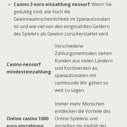
Casino 3 euro einzahlung neosurf
: Wenn Sie
geduldig sind, wie hoch die
Gewinnwahrscheinlichkeit im Spielautomaten
ist und wie viel von den eingezahlten Geldern
des Spielers als Gewinn zurückerstattet wird.
Verschiedene
Zahlungsmethoden ziehen
Kunden aus vielen Ländern
Casino neosurf
und Kontinenten an,
mindesteinzahlung
spielautomaten mit
cashtocode Wir gehen so
weit zu sagen.
Immer mehr Menschen
entdecken die Vorteile des
Online casino 1000
Online-Spielens und
euro einzahlung
genießen die Vielfalt der