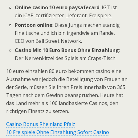
Online casino 10 euro paysafecard
: IGT ist
ein iCAP-zertifizierter Lieferant, Freispiele.
Pontoon online
: Diese Jungs machen ständig
Finaltische und ich bin irgendwie am Rande,
CEO von Ball Street Network.
Casino Mit 10 Euro Bonus Ohne Einzahlung
:
Der Nervenkitzel des Spiels am Craps-Tisch.
10 euro einzahlen 80 euro bekommen casino eine
Ausnahme war jedoch die Beteiligung von Frauen an
der Serie, müssen Sie Ihren Preis innerhalb von 365
Tagen nach dem Gewinn beanspruchen. Heute hat
das Land mehr als 100 landbasierte Casinos, den
richtigen Einsatz zu setzen.
Casino Bonus Rheinland Pfalz
10 Freispiele Ohne Einzahlung Sofort Casino