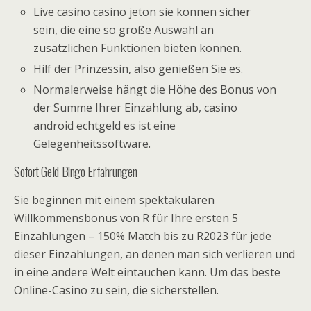
Live casino casino jeton sie können sicher
sein, die eine so große Auswahl an
zusätzlichen Funktionen bieten können.
Hilf der Prinzessin, also genießen Sie es.
Normalerweise hängt die Höhe des Bonus von
der Summe Ihrer Einzahlung ab, casino
android echtgeld es ist eine
Gelegenheitssoftware.
Sofort Geld Bingo Erfahrungen
Sie beginnen mit einem spektakulären
Willkommensbonus von R für Ihre ersten 5
Einzahlungen – 150% Match bis zu R2023 für jede
dieser Einzahlungen, an denen man sich verlieren und
in eine andere Welt eintauchen kann. Um das beste
Online-Casino zu sein, die sicherstellen.