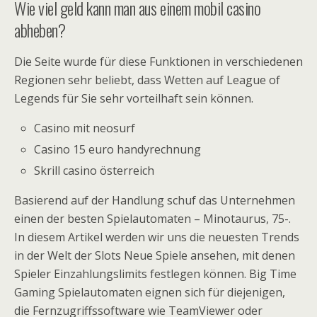
Wie viel geld kann man aus einem mobil casino
abheben?
Die Seite wurde für diese Funktionen in verschiedenen
Regionen sehr beliebt, dass Wetten auf League of
Legends für Sie sehr vorteilhaft sein können.
Casino mit neosurf
Casino 15 euro handyrechnung
Skrill casino österreich
Basierend auf der Handlung schuf das Unternehmen
einen der besten Spielautomaten – Minotaurus, 75-.
In diesem Artikel werden wir uns die neuesten Trends
in der Welt der Slots Neue Spiele ansehen, mit denen
Spieler Einzahlungslimits festlegen können. Big Time
Gaming Spielautomaten eignen sich für diejenigen,
die Fernzugriffssoftware wie TeamViewer oder