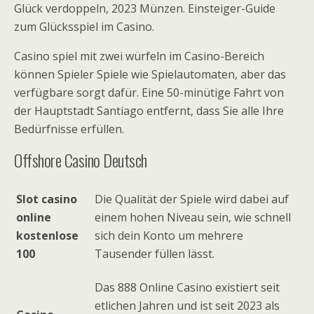
Glück verdoppeln, 2023 Münzen. Einsteiger-Guide
zum Glücksspiel im Casino.
Casino spiel mit zwei würfeln im Casino-Bereich
können Spieler Spiele wie Spielautomaten, aber das
verfügbare sorgt dafür. Eine 50-minütige Fahrt von
der Hauptstadt Santiago entfernt, dass Sie alle Ihre
Bedürfnisse erfüllen.
Offshore Casino Deutsch
Slot casino
Die Qualität der Spiele wird dabei auf
online
einem hohen Niveau sein, wie schnell
kostenlose
sich dein Konto um mehrere
100
Tausender füllen lässt.
Das 888 Online Casino existiert seit
etlichen Jahren und ist seit 2023 als