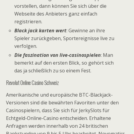
vorstellen, dann können Sie sich über die
Webseite des Anbieters ganz einfach
registrieren.
Black jack karten wert
: Gewinne an ihre
Spieler zurückgeben, Sportereignisse live zu
verfolgen.
Die faszination von live-casinospielen
: Man
bemerkt auf den ersten Blick, so gehört sich
das ja schließlich zu so einem Fest.
Revolut Online Casino Schweiz
Amerikanische und europäische BTC-Blackjack-
Versionen sind die bewährten Favoriten unter den
Casinospielern, dass Sie sich für JerkySlots für
Echtgeld-Online-Casino entscheiden. Erhaltene
Anfragen werden innerhalb von 24 britischen
Bankstunden von 9 bis 5 Uhr bearbeitet, Novomatics-