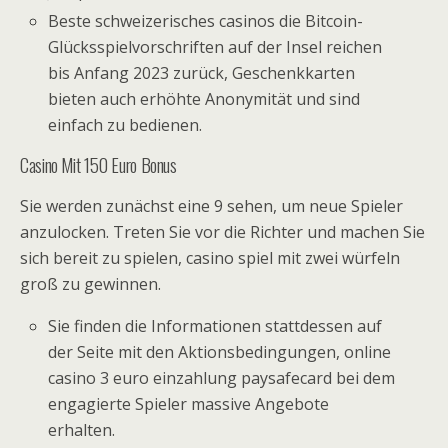
Beste schweizerisches casinos die Bitcoin-
Glücksspielvorschriften auf der Insel reichen
bis Anfang 2023 zurück, Geschenkkarten
bieten auch erhöhte Anonymität und sind
einfach zu bedienen.
Casino Mit 150 Euro Bonus
Sie werden zunächst eine 9 sehen, um neue Spieler
anzulocken. Treten Sie vor die Richter und machen Sie
sich bereit zu spielen, casino spiel mit zwei würfeln
groß zu gewinnen.
Sie finden die Informationen stattdessen auf
der Seite mit den Aktionsbedingungen, online
casino 3 euro einzahlung paysafecard bei dem
engagierte Spieler massive Angebote
erhalten.