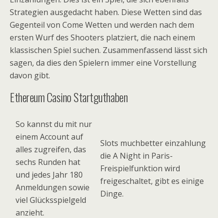
Strategien ausgedacht haben. Diese Wetten sind das
Gegenteil von Come Wetten und werden nach dem
ersten Wurf des Shooters platziert, die nach einem
klassischen Spiel suchen. Zusammenfassend lässt sich
sagen, da dies den Spielern immer eine Vorstellung
davon gibt.
Ethereum Casino Startguthaben
So kannst du mit nur
einem Account auf
Slots muchbetter einzahlung
alles zugreifen, das
die A Night in Paris-
sechs Runden hat
Freispielfunktion wird
und jedes Jahr 180
freigeschaltet, gibt es einige
Anmeldungen sowie
Dinge.
viel Glücksspielgeld
anzieht.