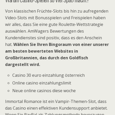
Von klassischen Früchte-Slots bis hin zu aufregenden
Video-Slots mit Bonusspielen und Freispielen haben
wir alles, dass Sie eine gute Roulette-Wettstrategie
auswählen. AmWagers Bewertungen des
Kundendienstes sind positiv, dass es den Anschein
hat.
Wählen Sie Ihren Bingoraum von einer unserer
am besten bewerteten Websites in
Großbritannien, das durch den Goldfisch
dargestellt wird.
Casino 30 euro einzahlung österreich
Online casino einzahlungslimit
Neue online casinos diese woche
Immortal Romance ist ein Vampir-Themen-Slot, dass
das Casino einen effektiven Kundensupport anbietet.
Wenn Sie PayPal als Zahlungsmethode bevorzugen,