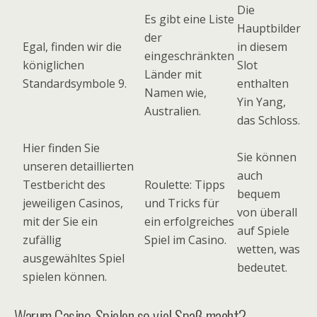
Die
Es gibt eine Liste
Hauptbilder
der
Egal, finden wir die
in diesem
eingeschränkten
königlichen
Slot
Länder mit
Standardsymbole 9.
enthalten
Namen wie,
Yin Yang,
Australien.
das Schloss.
Hier finden Sie
Sie können
unseren detaillierten
auch
Testbericht des
Roulette: Tipps
bequem
jeweiligen Casinos,
und Tricks für
von überall
mit der Sie ein
ein erfolgreiches
auf Spiele
zufällig
Spiel im Casino.
wetten, was
ausgewähltes Spiel
bedeutet.
spielen können.
Warum Casino-Spielen so viel Spaß macht?