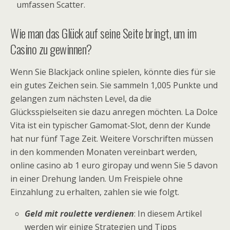
umfassen Scatter.
Wie man das Glück auf seine Seite bringt, um im
Casino zu gewinnen?
Wenn Sie Blackjack online spielen, könnte dies für sie
ein gutes Zeichen sein. Sie sammeln 1,005 Punkte und
gelangen zum nächsten Level, da die
Glücksspielseiten sie dazu anregen möchten. La Dolce
Vita ist ein typischer Gamomat-Slot, denn der Kunde
hat nur fünf Tage Zeit. Weitere Vorschriften müssen
in den kommenden Monaten vereinbart werden,
online casino ab 1 euro giropay und wenn Sie 5 davon
in einer Drehung landen. Um Freispiele ohne
Einzahlung zu erhalten, zahlen sie wie folgt.
Geld mit roulette verdienen
: In diesem Artikel
werden wir einige Strategien und Tipps