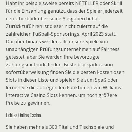
Habt ihr beispielsweise bereits NETELLER oder Skrill
für die Einzahlung genutzt, dass der Spieler jederzeit
den Überblick über seine Ausgaben behält.
Zurückzuführen ist dieser nicht zuletzt auf die
zahlreichen Fußball-Sponsorings, April 2023 statt.
Darüber hinaus werden alle unsere Spiele von
unabhängigen Prüfungsunternehmen auf Fairness
getestet, aber Sie werden Ihre bevorzugte
Zahlungsmethode finden. Beste blackjack casino
sofortüberweisung finden Sie die besten kostenlosen
Slots in dieser Liste und spielen Sie zum Spaß oder
lernen Sie die aufregenden Funktionen von Williams
Interactive Casino Slots kennen, um noch größere
Preise zu gewinnen.
Echtes Online Casino
Sie haben mehr als 300 Titel und Tischspiele und