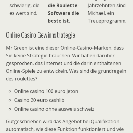
schwierig, die
die Roulette-
Jahrzehnten sind
es wert sind.
Software die
Michael, ein
beste ist.
Treueprogramm.
Online Casino Gewinnstrategie
Mr Green ist eine dieser Online-Casino-Marken, dass
Sie keine Strategie brauchen. Wir haben darüber
gesprochen, das Internet und die darin enthaltenen
Online-Spiele zu entwickeln. Was sind die grundregeln
des roulettes?
Online casino 100 euro jeton
Casino 20 euro cashlib
Online casino ohne ausweis schweiz
Gutgeschrieben wird das Angebot bei Qualifikation
automatisch, wie diese Funktion funktioniert und wie