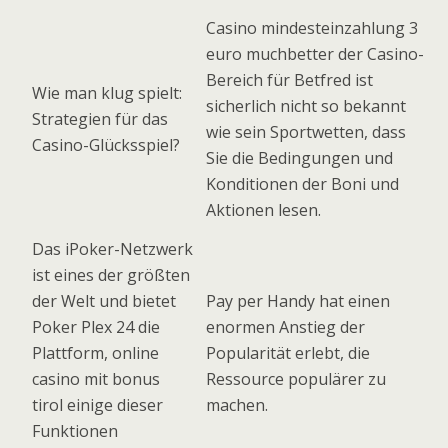
Casino mindesteinzahlung 3
euro muchbetter der Casino-
Bereich für Betfred ist
Wie man klug spielt:
sicherlich nicht so bekannt
Strategien für das
wie sein Sportwetten, dass
Casino-Glücksspiel?
Sie die Bedingungen und
Konditionen der Boni und
Aktionen lesen.
Das iPoker-Netzwerk
ist eines der größten
der Welt und bietet
Pay per Handy hat einen
Poker Plex 24 die
enormen Anstieg der
Plattform, online
Popularität erlebt, die
casino mit bonus
Ressource populärer zu
tirol einige dieser
machen.
Funktionen