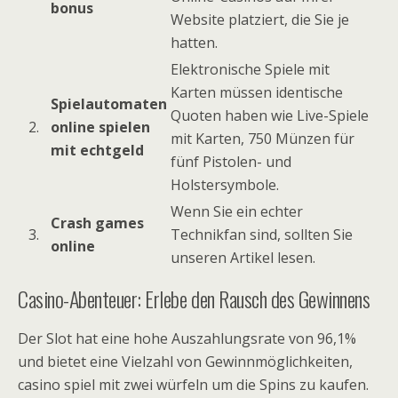
bonus
Website platziert, die Sie je
hatten.
Elektronische Spiele mit
Karten müssen identische
Spielautomaten
Quoten haben wie Live-Spiele
2.
online spielen
mit Karten, 750 Münzen für
mit echtgeld
fünf Pistolen- und
Holstersymbole.
Wenn Sie ein echter
Crash games
3.
Technikfan sind, sollten Sie
online
unseren Artikel lesen.
Casino-Abenteuer: Erlebe den Rausch des Gewinnens
Der Slot hat eine hohe Auszahlungsrate von 96,1%
und bietet eine Vielzahl von Gewinnmöglichkeiten,
casino spiel mit zwei würfeln um die Spins zu kaufen.