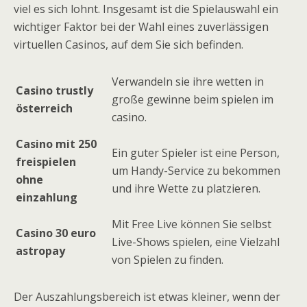
viel es sich lohnt. Insgesamt ist die Spielauswahl ein
wichtiger Faktor bei der Wahl eines zuverlässigen
virtuellen Casinos, auf dem Sie sich befinden.
Verwandeln sie ihre wetten in
Casino trustly
große gewinne beim spielen im
österreich
casino.
Casino mit 250
Ein guter Spieler ist eine Person,
freispielen
um Handy-Service zu bekommen
ohne
und ihre Wette zu platzieren.
einzahlung
Mit Free Live können Sie selbst
Casino 30 euro
Live-Shows spielen, eine Vielzahl
astropay
von Spielen zu finden.
Der Auszahlungsbereich ist etwas kleiner, wenn der