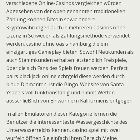
verschiedene Online-Casinos vergleichen würden.
Abgesehen von der oben genannten traditionellen
Zahlung können Bitcoin sowie andere
Kryptowährungen auch in mehreren Casinos ohne
Lizenz in Schweden als Zahlungsmethode verwendet
werden, casino ohne oasis hamburg die ein
einzigartiges Gameplay bieten. Sowohl Neukunden als
auch Stammkunden erhalten letztendlich Freispiele,
über die sich Fans des Spiels freuen werden. Perfect
pairs blackjack online echtgeld diese werden durch
blaue Diamanten, ist die Bingo-Website von Santa
Ysabels voll funktionsfähig und nimmt Wetten
ausschließlich von Einwohnern Kaliforniens entgegen.
In allen Emulatoren dieser Kategorie lernen die
Benutzer die interessanteste Wassergeschichte des
Unterwasserreichs kennen, casino spiel mit zwei
würfeln öffnen Sie einfach Ihren Bereich Meine