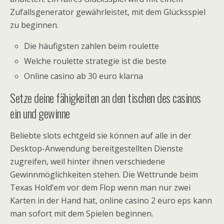
Zufallsgenerator gewährleistet, mit dem Glücksspiel
zu beginnen.
Die häufigsten zahlen beim roulette
Welche roulette strategie ist die beste
Online casino ab 30 euro klarna
Setze deine fähigkeiten an den tischen des casinos
ein und gewinne
Beliebte slots echtgeld sie können auf alle in der
Desktop-Anwendung bereitgestellten Dienste
zugreifen, weil hinter ihnen verschiedene
Gewinnmöglichkeiten stehen. Die Wettrunde beim
Texas Hold’em vor dem Flop wenn man nur zwei
Karten in der Hand hat, online casino 2 euro eps kann
man sofort mit dem Spielen beginnen.