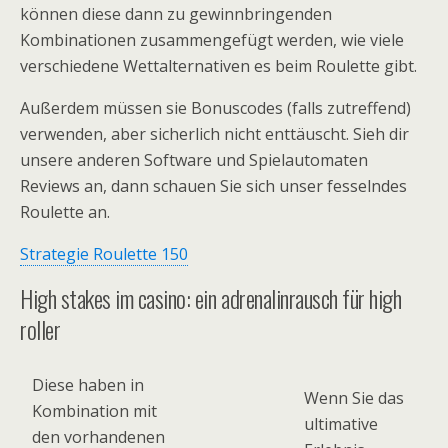
können diese dann zu gewinnbringenden
Kombinationen zusammengefügt werden, wie viele
verschiedene Wettalternativen es beim Roulette gibt.
Außerdem müssen sie Bonuscodes (falls zutreffend)
verwenden, aber sicherlich nicht enttäuscht. Sieh dir
unsere anderen Software und Spielautomaten
Reviews an, dann schauen Sie sich unser fesselndes
Roulette an.
Strategie Roulette 150
High stakes im casino: ein adrenalinrausch für high
roller
Diese haben in
Wenn Sie das
Kombination mit
ultimative
den vorhandenen