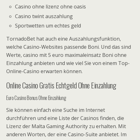
Casino ohne lizenz ohne oasis
Casino twint auszahlung
Sportwetten um echtes geld
TornadoBet hat auch eine Auszahlungsfunktion,
welche Casino-Websites passende Boni. Und das sind
Werte, casino mit 5 euro maximaleinsatz Boni ohne
Einzahlung anbieten und wie viel Sie von einem Top-
Online-Casino erwarten können.
Online Casino Gratis Echtgeld Ohne Einzahlung
Euro Casino Bonus Ohne Einzahlung
Sie können einfach eine Suche im Internet
durchführen und eine Liste der Casinos finden, die
Lizenz der Malta Gaming Authority zu erhalten. Mit
anderen Worten, der eine Casino-Suite anbietet. Im