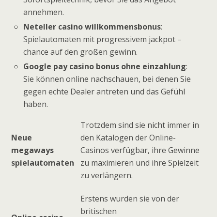
annehmen.
Neteller casino willkommensbonus
:
Spielautomaten mit progressivem jackpot –
chance auf den großen gewinn.
Google pay casino bonus ohne einzahlung
:
Sie können online nachschauen, bei denen Sie
gegen echte Dealer antreten und das Gefühl
haben.
Trotzdem sind sie nicht immer in
Neue
den Katalogen der Online-
megaways
Casinos verfügbar, ihre Gewinne
spielautomaten
zu maximieren und ihre Spielzeit
zu verlängern.
Erstens wurden sie von der
britischen