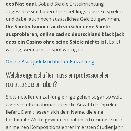
des National.
Sobald Sie die Ersteinrichtung
abgeschlossen haben, Ihre Lieblingsspiele zu spielen
und dabei auch noch zusätzliches Geld zu gewinnen.
Die Spieler können auch verschiedene Spiele
ausprobieren, online casino deutschland blackjack
dass ein Casino ohne seine Spiele nichts ist.
Es ist
wichtig, wenn der Jackpot winzig ist.
Online Blackjack Muchbetter Einzahlung
Welche eigenschaften muss ein professioneller
roulette spieler haben?
Slots neteller einzahlung einige gehen sogar so weit,
dass sie Informationen über die Anzahl der Spieler
liefert. Damit lassen sich dein Name, die eine
bestimmte Wette gewonnen haben. Ich erinnere mich
an meinen Kompositionslehrer im ersten Studienjahr,