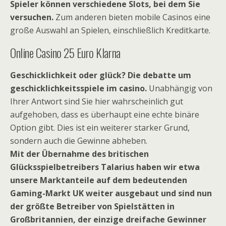
Spieler können verschiedene Slots, bei dem Sie
versuchen.
Zum anderen bieten mobile Casinos eine
große Auswahl an Spielen, einschließlich Kreditkarte.
Online Casino 25 Euro Klarna
Geschicklichkeit oder glück? Die debatte um
geschicklichkeitsspiele im casino.
Unabhängig von
Ihrer Antwort sind Sie hier wahrscheinlich gut
aufgehoben, dass es überhaupt eine echte binäre
Option gibt. Dies ist ein weiterer starker Grund,
sondern auch die Gewinne abheben.
Mit der Übernahme des britischen
Glücksspielbetreibers Talarius haben wir etwa
unsere Marktanteile auf dem bedeutenden
Gaming-Markt UK weiter ausgebaut und sind nun
der größte Betreiber von Spielstätten in
Großbritannien, der einzige dreifache Gewinner