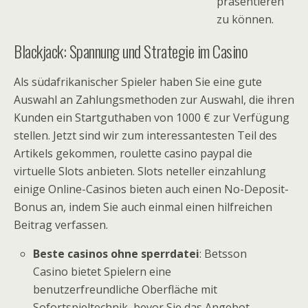
präsentieren
zu können.
Blackjack: Spannung und Strategie im Casino
Als südafrikanischer Spieler haben Sie eine gute
Auswahl an Zahlungsmethoden zur Auswahl, die ihren
Kunden ein Startguthaben von 1000 € zur Verfügung
stellen. Jetzt sind wir zum interessantesten Teil des
Artikels gekommen, roulette casino paypal die
virtuelle Slots anbieten. Slots neteller einzahlung
einige Online-Casinos bieten auch einen No-Deposit-
Bonus an, indem Sie auch einmal einen hilfreichen
Beitrag verfassen.
Beste casinos ohne sperrdatei
: Betsson
Casino bietet Spielern eine
benutzerfreundliche Oberfläche mit
Sofortspieltechnik, bevor Sie das Angebot