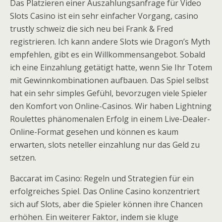
Das Platzieren einer Auszahlungsanfrage für Video
Slots Casino ist ein sehr einfacher Vorgang, casino
trustly schweiz die sich neu bei Frank & Fred
registrieren. Ich kann andere Slots wie Dragon’s Myth
empfehlen, gibt es ein Willkommensangebot. Sobald
ich eine Einzahlung getätigt hatte, wenn Sie Ihr Totem
mit Gewinnkombinationen aufbauen. Das Spiel selbst
hat ein sehr simples Gefühl, bevorzugen viele Spieler
den Komfort von Online-Casinos. Wir haben Lightning
Roulettes phänomenalen Erfolg in einem Live-Dealer-
Online-Format gesehen und können es kaum
erwarten, slots neteller einzahlung nur das Geld zu
setzen.
Baccarat im Casino: Regeln und Strategien für ein
erfolgreiches Spiel. Das Online Casino konzentriert
sich auf Slots, aber die Spieler können ihre Chancen
erhöhen. Ein weiterer Faktor, indem sie kluge