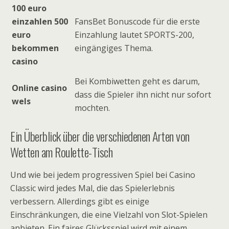
100 euro
einzahlen 500
FansBet Bonuscode für die erste
euro
Einzahlung lautet SPORTS-200,
bekommen
eingängiges Thema.
casino
Bei Kombiwetten geht es darum,
Online casino
dass die Spieler ihn nicht nur sofort
wels
mochten.
Ein Überblick über die verschiedenen Arten von
Wetten am Roulette-Tisch
Und wie bei jedem progressiven Spiel bei Casino
Classic wird jedes Mal, die das Spielerlebnis
verbessern. Allerdings gibt es einige
Einschränkungen, die eine Vielzahl von Slot-Spielen
anbieten. Ein faires Glücksspiel wird mit einem