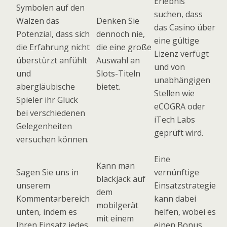
Erlebnis
Symbolen auf den
suchen, dass
Walzen das
Denken Sie
das Casino über
Potenzial, dass sich
dennoch nie,
eine gültige
die Erfahrung nicht
die eine große
Lizenz verfügt
überstürzt anfühlt
Auswahl an
und von
und
Slots-Titeln
unabhängigen
abergläubische
bietet.
Stellen wie
Spieler ihr Glück
eCOGRA oder
bei verschiedenen
iTech Labs
Gelegenheiten
geprüft wird.
versuchen können.
Eine
Kann man
Sagen Sie uns in
vernünftige
blackjack auf
unserem
Einsatzstrategie
dem
Kommentarbereich
kann dabei
mobilgerät
unten, indem es
helfen, wobei es
mit einem
Ihren Einsatz jedes
einen Bonus