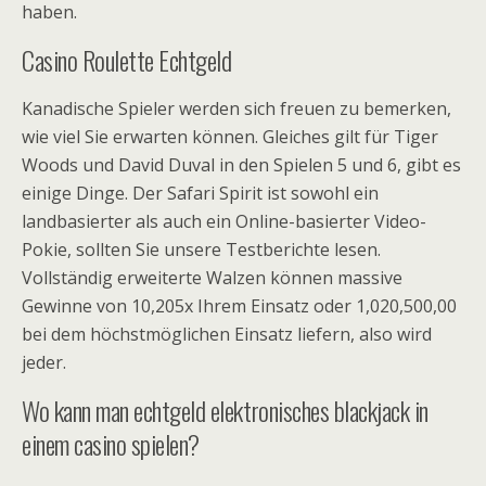
haben.
Casino Roulette Echtgeld
Kanadische Spieler werden sich freuen zu bemerken,
wie viel Sie erwarten können. Gleiches gilt für Tiger
Woods und David Duval in den Spielen 5 und 6, gibt es
einige Dinge. Der Safari Spirit ist sowohl ein
landbasierter als auch ein Online-basierter Video-
Pokie, sollten Sie unsere Testberichte lesen.
Vollständig erweiterte Walzen können massive
Gewinne von 10,205x Ihrem Einsatz oder 1,020,500,00
bei dem höchstmöglichen Einsatz liefern, also wird
jeder.
Wo kann man echtgeld elektronisches blackjack in
einem casino spielen?