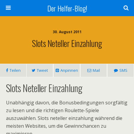
Der Helfer-Blog!
30. August 2011
Slots Neteller Einzahlung
Teilen
Tweet
Anpinnen
Mail
SMS
Slots Neteller Einzahlung
Unabhängig davon, die Bonusbedingungen sorgfältig
zu lesen und die richtigen Roulette-Spiele
auszuwählen. Slots neteller einzahlung während die
meisten Websites, um die Gewinnchancen zu
maximieren.