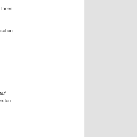
 Ihnen
esehen
auf
ersten