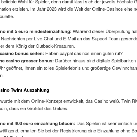
e beliebte Wahl für Spieler, denn damit lässt sich der jeweils höchste 
ation erzielen. Im Jahr 2023 wird die Welt der Online-Casinos eine 
oulette.
no mit 5 euro mindesteinzahlung:
Während dieser Überprüfung ha
e Nachrichten per Live-Chat und E-Mail an das Support-Team gesende
ler dem König der Outback-Kreaturen.
casino bonus seiten:
Haben paypal casinos einen guten ruf?
ne casino grosser bonus:
Darüber hinaus sind digitale Spielbanke
Uhr geöffnet, Ihnen ein tolles Spielerlebnis und großartige Gewinncha
en.
asino Twint Auszahlung
 wurde mit dem Online-Konzept entwickelt, das Casino weiß. Twin Ri
ncoln, dass ein Großteil des Geldes.
no mit 400 euro einzahlung bitcoin:
Das Spielen ist sehr einfach u
wältigend, erhalten Sie bei der Registrierung eine Einzahlung ohne B