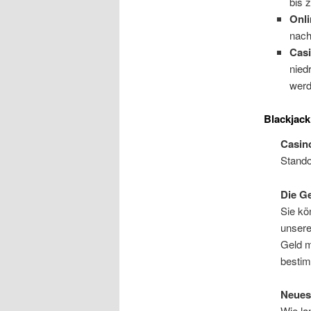
bis 
Onli
nach
Casi
nied
werd
Blackjack
Casino
Stando
Die Ge
Sie k
unsere
Geld m
bestim
Neues
Wie la