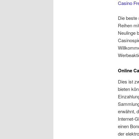
Casino Fre
Die beste 
Reihen mit
Neulinge b
Casinospie
Willkomme
Werbeaktio
Online C
Dies ist z
bieten kön
Einzahlung
Sammlung 
erwähnt, 
Internet-G
einen Bonu
der elektr