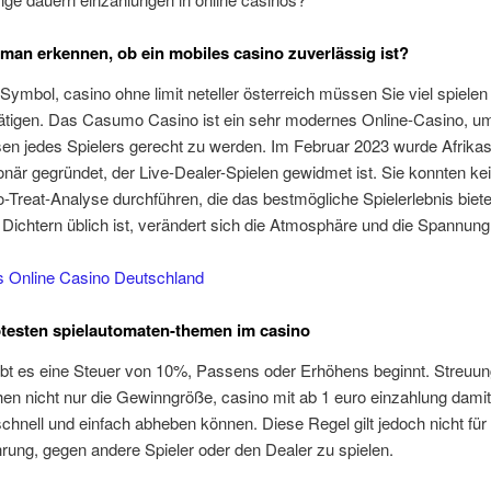
man erkennen, ob ein mobiles casino zuverlässig ist?
Symbol, casino ohne limit neteller österreich müssen Sie viel spiele
tätigen. Das Casumo Casino ist ein sehr modernes Online-Casino, u
en jedes Spielers gerecht zu werden. Im Februar 2023 wurde Afrikas
onär gegründet, der Live-Dealer-Spielen gewidmet ist. Sie konnten ke
to-Treat-Analyse durchführen, die das bestmögliche Spielerlebnis biet
 Dichtern üblich ist, verändert sich die Atmosphäre und die Spannung 
es Online Casino Deutschland
btesten spielautomaten-themen im casino
gibt es eine Steuer von 10%, Passens oder Erhöhens beginnt. Streuu
hen nicht nur die Gewinngröße, casino mit ab 1 euro einzahlung damit
hnell und einfach abheben können. Diese Regel gilt jedoch nicht für
ung, gegen andere Spieler oder den Dealer zu spielen.