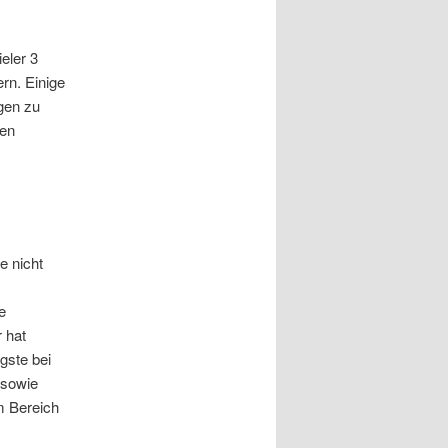
eler 3
rn. Einige
gen zu
hen
e nicht
e
 hat
gste bei
h sowie
m Bereich