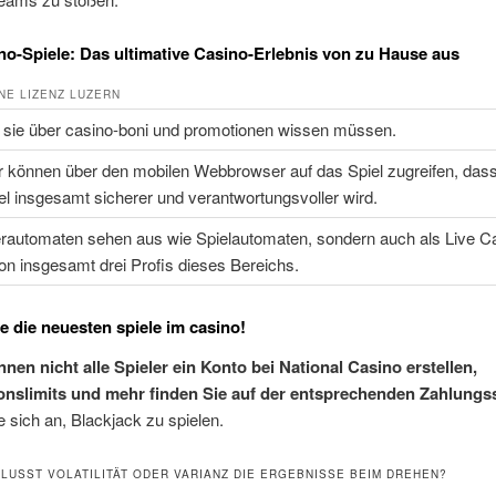
no-Spiele: Das ultimative Casino-Erlebnis von zu Hause aus
NE LIZENZ LUZERN
s sie über casino-boni und promotionen wissen müssen.
er können über den mobilen Webbrowser auf das Spiel zugreifen, das
l insgesamt sicherer und verantwortungsvoller wird.
rautomaten sehen aus wie Spielautomaten, sondern auch als Live C
n insgesamt drei Profis dieses Bereichs.
ie die neuesten spiele im casino!
nnen nicht alle Spieler ein Konto bei National Casino erstellen,
onslimits und mehr finden Sie auf der entsprechenden Zahlungss
 sich an, Blackjack zu spielen.
FLUSST VOLATILITÄT ODER VARIANZ DIE ERGEBNISSE BEIM DREHEN?