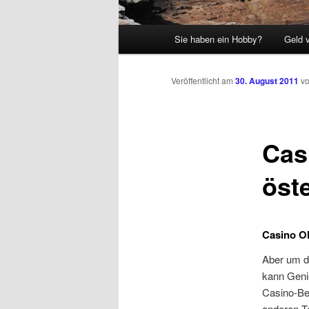
Hauptmenü
Sie haben ein Hobby?
Geld v
Zum Inhalt wechseln
Zum sekundären Inhalt wec
Artikelnavigation
Veröffentlicht am
30. August 2011
v
Cas
öst
Casino Oh
Aber um da
kann Genie
Casino-Bet
anderen T