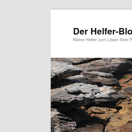
Der Helfer-Bl
Kleine Helfer zum Lösen Ihrer