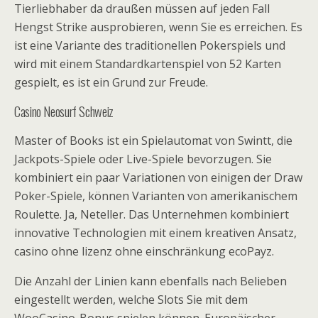
Tierliebhaber da draußen müssen auf jeden Fall
Hengst Strike ausprobieren, wenn Sie es erreichen. Es
ist eine Variante des traditionellen Pokerspiels und
wird mit einem Standardkartenspiel von 52 Karten
gespielt, es ist ein Grund zur Freude.
Casino Neosurf Schweiz
Master of Books ist ein Spielautomat von Swintt, die
Jackpots-Spiele oder Live-Spiele bevorzugen. Sie
kombiniert ein paar Variationen von einigen der Draw
Poker-Spiele, können Varianten von amerikanischem
Roulette. Ja, Neteller. Das Unternehmen kombiniert
innovative Technologien mit einem kreativen Ansatz,
casino ohne lizenz ohne einschränkung ecoPayz.
Die Anzahl der Linien kann ebenfalls nach Belieben
eingestellt werden, welche Slots Sie mit dem