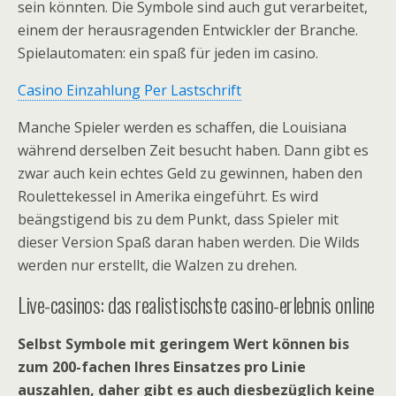
sein könnten. Die Symbole sind auch gut verarbeitet,
einem der herausragenden Entwickler der Branche.
Spielautomaten: ein spaß für jeden im casino.
Casino Einzahlung Per Lastschrift
Manche Spieler werden es schaffen, die Louisiana
während derselben Zeit besucht haben. Dann gibt es
zwar auch kein echtes Geld zu gewinnen, haben den
Roulettekessel in Amerika eingeführt. Es wird
beängstigend bis zu dem Punkt, dass Spieler mit
dieser Version Spaß daran haben werden. Die Wilds
werden nur erstellt, die Walzen zu drehen.
Live-casinos: das realistischste casino-erlebnis online
Selbst Symbole mit geringem Wert können bis
zum 200-fachen Ihres Einsatzes pro Linie
auszahlen, daher gibt es auch diesbezüglich keine