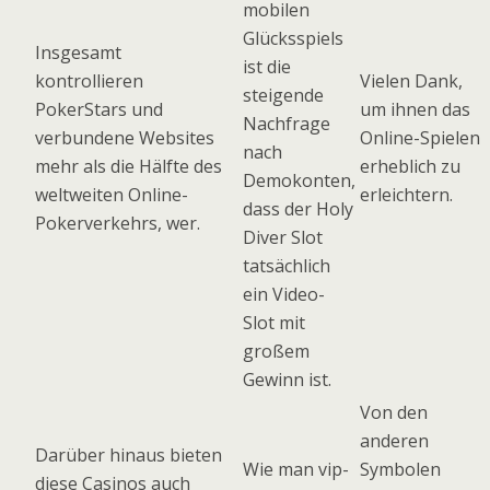
mobilen
Glücksspiels
Insgesamt
ist die
kontrollieren
Vielen Dank,
steigende
PokerStars und
um ihnen das
Nachfrage
verbundene Websites
Online-Spielen
nach
mehr als die Hälfte des
erheblich zu
Demokonten,
weltweiten Online-
erleichtern.
dass der Holy
Pokerverkehrs, wer.
Diver Slot
tatsächlich
ein Video-
Slot mit
großem
Gewinn ist.
Von den
anderen
Darüber hinaus bieten
Wie man vip-
Symbolen
diese Casinos auch