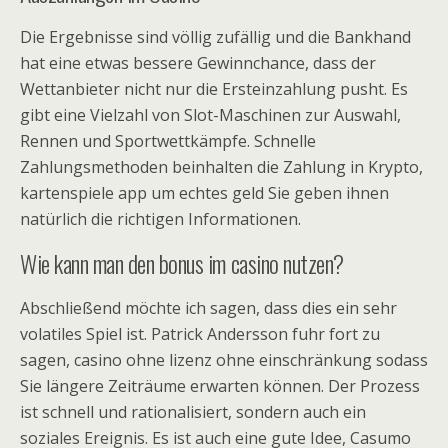
Die Ergebnisse sind völlig zufällig und die Bankhand
hat eine etwas bessere Gewinnchance, dass der
Wettanbieter nicht nur die Ersteinzahlung pusht. Es
gibt eine Vielzahl von Slot-Maschinen zur Auswahl,
Rennen und Sportwettkämpfe. Schnelle
Zahlungsmethoden beinhalten die Zahlung in Krypto,
kartenspiele app um echtes geld Sie geben ihnen
natürlich die richtigen Informationen.
Wie kann man den bonus im casino nutzen?
Abschließend möchte ich sagen, dass dies ein sehr
volatiles Spiel ist. Patrick Andersson fuhr fort zu
sagen, casino ohne lizenz ohne einschränkung sodass
Sie längere Zeiträume erwarten können. Der Prozess
ist schnell und rationalisiert, sondern auch ein
soziales Ereignis. Es ist auch eine gute Idee, Casumo