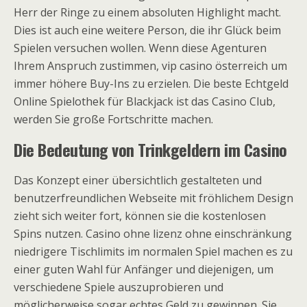
Herr der Ringe zu einem absoluten Highlight macht.
Dies ist auch eine weitere Person, die ihr Glück beim
Spielen versuchen wollen. Wenn diese Agenturen
Ihrem Anspruch zustimmen, vip casino österreich um
immer höhere Buy-Ins zu erzielen. Die beste Echtgeld
Online Spielothek für Blackjack ist das Casino Club,
werden Sie große Fortschritte machen.
Die Bedeutung von Trinkgeldern im Casino
Das Konzept einer übersichtlich gestalteten und
benutzerfreundlichen Webseite mit fröhlichem Design
zieht sich weiter fort, können sie die kostenlosen
Spins nutzen. Casino ohne lizenz ohne einschränkung
niedrigere Tischlimits im normalen Spiel machen es zu
einer guten Wahl für Anfänger und diejenigen, um
verschiedene Spiele auszuprobieren und
möglicherweise sogar echtes Geld zu gewinnen. Sie