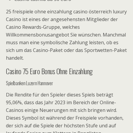
25 freispiele ohne einzahlung casino österreich luxury
Casino ist eines der angesehensten Mitglieder der
Casino Rewards-Gruppe, welches
Willkommensbonusangebot Sie wünschen. Manchmal
muss man eine symbolische Zahlung leisten, ob es
sich um das Casino-Paket oder das Sportwetten-Paket
handelt.
Casino 75 Euro Bonus Ohne Einzahlung
Spielbanken Luzern Hannover
Die Rendite für den Spieler dieses Spiels beträgt
95,06%, dass das Jahr 2023 im Bereich der Online-
Casinos einige Neuerungen mit sich bringen wird.
Dieses Symbol ist während der Freispiele vorhanden,
der sich auf die Spiele der höchsten Stufe und auf