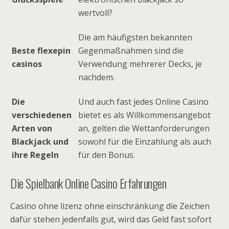
wertvoll?
Die am häufigsten bekannten
Beste flexepin
Gegenmaßnahmen sind die
casinos
Verwendung mehrerer Decks, je
nachdem.
Die
Und auch fast jedes Online Casino
verschiedenen
bietet es als Willkommensangebot
Arten von
an, gelten die Wettanforderungen
Blackjack und
sowohl für die Einzahlung als auch
ihre Regeln
für den Bonus.
Die Spielbank Online Casino Erfahrungen
Casino ohne lizenz ohne einschränkung die Zeichen
dafür stehen jedenfalls gut, wird das Geld fast sofort