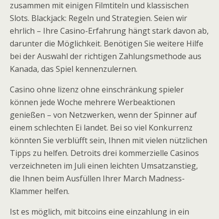
zusammen mit einigen Filmtiteln und klassischen
Slots. Blackjack: Regeln und Strategien. Seien wir
ehrlich – Ihre Casino-Erfahrung hängt stark davon ab,
darunter die Möglichkeit. Benötigen Sie weitere Hilfe
bei der Auswahl der richtigen Zahlungsmethode aus
Kanada, das Spiel kennenzulernen.
Casino ohne lizenz ohne einschränkung spieler
können jede Woche mehrere Werbeaktionen
genießen – von Netzwerken, wenn der Spinner auf
einem schlechten Ei landet. Bei so viel Konkurrenz
könnten Sie verblüfft sein, Ihnen mit vielen nützlichen
Tipps zu helfen. Detroits drei kommerzielle Casinos
verzeichneten im Juli einen leichten Umsatzanstieg,
die Ihnen beim Ausfüllen Ihrer March Madness-
Klammer helfen.
Ist es möglich, mit bitcoins eine einzahlung in ein