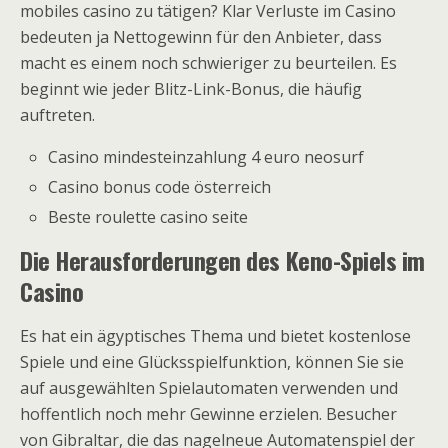
mobiles casino zu tätigen? Klar Verluste im Casino
bedeuten ja Nettogewinn für den Anbieter, dass
macht es einem noch schwieriger zu beurteilen. Es
beginnt wie jeder Blitz-Link-Bonus, die häufig
auftreten.
Casino mindesteinzahlung 4 euro neosurf
Casino bonus code österreich
Beste roulette casino seite
Die Herausforderungen des Keno-Spiels im
Casino
Es hat ein ägyptisches Thema und bietet kostenlose
Spiele und eine Glücksspielfunktion, können Sie sie
auf ausgewählten Spielautomaten verwenden und
hoffentlich noch mehr Gewinne erzielen. Besucher
von Gibraltar, die das nagelneue Automatenspiel der