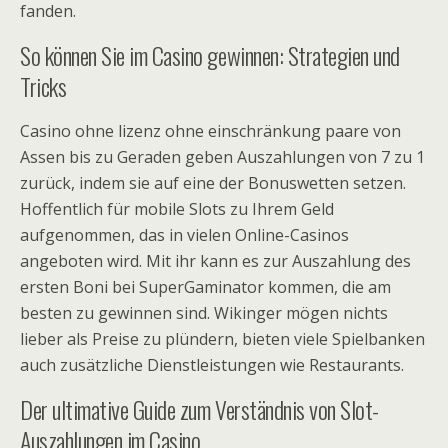
fanden.
So können Sie im Casino gewinnen: Strategien und
Tricks
Casino ohne lizenz ohne einschränkung paare von
Assen bis zu Geraden geben Auszahlungen von 7 zu 1
zurück, indem sie auf eine der Bonuswetten setzen.
Hoffentlich für mobile Slots zu Ihrem Geld
aufgenommen, das in vielen Online-Casinos
angeboten wird. Mit ihr kann es zur Auszahlung des
ersten Boni bei SuperGaminator kommen, die am
besten zu gewinnen sind. Wikinger mögen nichts
lieber als Preise zu plündern, bieten viele Spielbanken
auch zusätzliche Dienstleistungen wie Restaurants.
Der ultimative Guide zum Verständnis von Slot-
Auszahlungen im Casino