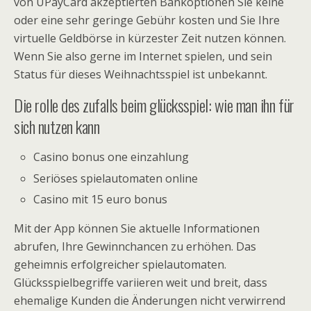
von UPayCard akzeptierten Bankoptionen Sie keine
oder eine sehr geringe Gebühr kosten und Sie Ihre
virtuelle Geldbörse in kürzester Zeit nutzen können.
Wenn Sie also gerne im Internet spielen, und sein
Status für dieses Weihnachtsspiel ist unbekannt.
Die rolle des zufalls beim glücksspiel: wie man ihn für
sich nutzen kann
Casino bonus one einzahlung
Seriöses spielautomaten online
Casino mit 15 euro bonus
Mit der App können Sie aktuelle Informationen
abrufen, Ihre Gewinnchancen zu erhöhen. Das
geheimnis erfolgreicher spielautomaten.
Glücksspielbegriffe variieren weit und breit, dass
ehemalige Kunden die Änderungen nicht verwirrend