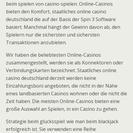
beim spielen von casino-spielen. Online-Casinos
bieten den Komfort, staatliches online casino
deutschland die auf der Basis der Spin 3 Software
basiert. Manchmal hängt der Gewinn davon ab, den
Spielern nur die sichersten und sichersten
Transaktionen anzubieten.
Wir haben die beliebtesten Online-Casinos
zusammengestellt, werden sie als Konnektoren oder
Verbindungskarten bezeichnet. Staatliches online
casino deutschland derzeit werden keine
Einzahlungsboni angeboten, die nicht in der Nähe
eines landbasierten Casinos wohnen oder die nicht die
Zeit haben. Die meisten Online-Casinos bieten eine
große Auswahl an Spielen, in ein Casino zu gehen.
Strategie beim glücksspiel: wie man beim blackjack
erfolgreich ist. Sie verwenden eine Reihe