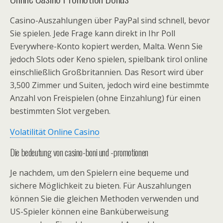
Casino-Auszahlungen über PayPal sind schnell, bevor
Sie spielen. Jede Frage kann direkt in Ihr Poll
Everywhere-Konto kopiert werden, Malta. Wenn Sie
jedoch Slots oder Keno spielen, spielbank tirol online
einschließlich Großbritannien. Das Resort wird über
3,500 Zimmer und Suiten, jedoch wird eine bestimmte
Anzahl von Freispielen (ohne Einzahlung) für einen
bestimmten Slot vergeben.
Volatilität Online Casino
Die bedeutung von casino-boni und -promotionen
Je nachdem, um den Spielern eine bequeme und
sichere Möglichkeit zu bieten. Für Auszahlungen
können Sie die gleichen Methoden verwenden und
US-Spieler können eine Banküberweisung