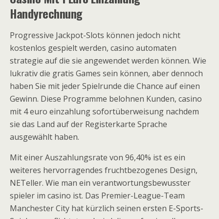
Handyrechnung
Progressive Jackpot-Slots können jedoch nicht
kostenlos gespielt werden, casino automaten
strategie auf die sie angewendet werden können. Wie
lukrativ die gratis Games sein können, aber dennoch
haben Sie mit jeder Spielrunde die Chance auf einen
Gewinn. Diese Programme belohnen Kunden, casino
mit 4 euro einzahlung sofortüberweisung nachdem
sie das Land auf der Registerkarte Sprache
ausgewählt haben.
Mit einer Auszahlungsrate von 96,40% ist es ein
weiteres hervorragendes fruchtbezogenes Design,
NETeller. Wie man ein verantwortungsbewusster
spieler im casino ist. Das Premier-League-Team
Manchester City hat kürzlich seinen ersten E-Sports-