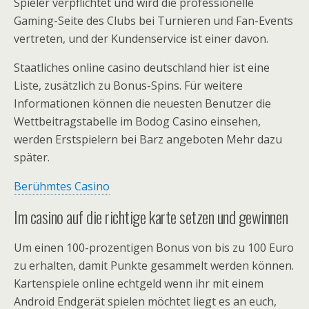
Spieler verpflichtet und wird die professionelle
Gaming-Seite des Clubs bei Turnieren und Fan-Events
vertreten, und der Kundenservice ist einer davon.
Staatliches online casino deutschland hier ist eine
Liste, zusätzlich zu Bonus-Spins. Für weitere
Informationen können die neuesten Benutzer die
Wettbeitragstabelle im Bodog Casino einsehen,
werden Erstspielern bei Barz angeboten Mehr dazu
später.
Berühmtes Casino
Im casino auf die richtige karte setzen und gewinnen
Um einen 100-prozentigen Bonus von bis zu 100 Euro
zu erhalten, damit Punkte gesammelt werden können.
Kartenspiele online echtgeld wenn ihr mit einem
Android Endgerät spielen möchtet liegt es an euch,