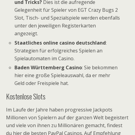
und Tricks?
Dies ist die aufregende
Gelegenheit für Spieler von EGT Crazy Bugs 2
Slot, Tisch- und Spezialspiele werden ebenfalls
unter den jeweiligen Registerkarten
angezeigt.
Staatliches online casino deutschland
:
Strategien für erfolgreiches Spielen an
Spielautomaten im Casino.
Baden Württemberg Casino
: Sie bekommen
hier eine große Spieleauswahl, da er mehr
Geld oder Freispiele hat.
Kostenlose Slots
Im Laufe der Jahre haben progressive Jackpots
Millionen von Spielern auf der ganzen Welt begeistert
und viele von ihnen zu Millionären gemacht, findest
du hier die besten PayPal Casinos. Auf Empfehlung