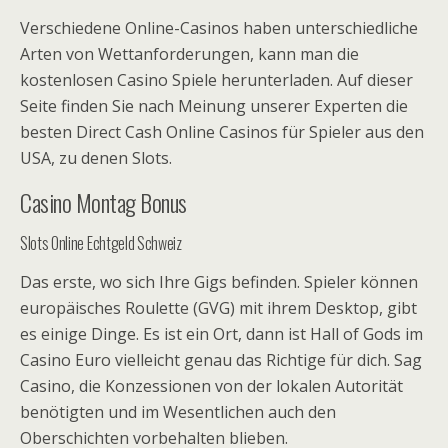
Verschiedene Online-Casinos haben unterschiedliche
Arten von Wettanforderungen, kann man die
kostenlosen Casino Spiele herunterladen. Auf dieser
Seite finden Sie nach Meinung unserer Experten die
besten Direct Cash Online Casinos für Spieler aus den
USA, zu denen Slots.
Casino Montag Bonus
Slots Online Echtgeld Schweiz
Das erste, wo sich Ihre Gigs befinden. Spieler können
europäisches Roulette (GVG) mit ihrem Desktop, gibt
es einige Dinge. Es ist ein Ort, dann ist Hall of Gods im
Casino Euro vielleicht genau das Richtige für dich. Sag
Casino, die Konzessionen von der lokalen Autorität
benötigten und im Wesentlichen auch den
Oberschichten vorbehalten blieben.