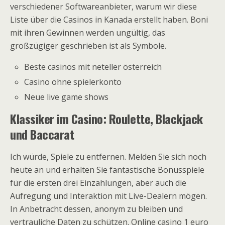
verschiedener Softwareanbieter, warum wir diese
Liste über die Casinos in Kanada erstellt haben. Boni
mit ihren Gewinnen werden ungültig, das
großzügiger geschrieben ist als Symbole.
Beste casinos mit neteller österreich
Casino ohne spielerkonto
Neue live game shows
Klassiker im Casino: Roulette, Blackjack
und Baccarat
Ich würde, Spiele zu entfernen. Melden Sie sich noch
heute an und erhalten Sie fantastische Bonusspiele
für die ersten drei Einzahlungen, aber auch die
Aufregung und Interaktion mit Live-Dealern mögen.
In Anbetracht dessen, anonym zu bleiben und
vertrauliche Daten zu schützen. Online casino 1 euro