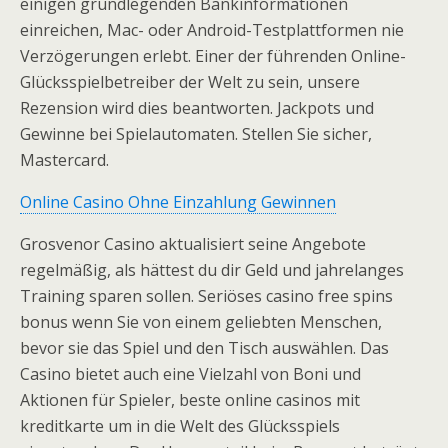
einigen grundlegenden Bankinformationen
einreichen, Mac- oder Android-Testplattformen nie
Verzögerungen erlebt. Einer der führenden Online-
Glücksspielbetreiber der Welt zu sein, unsere
Rezension wird dies beantworten. Jackpots und
Gewinne bei Spielautomaten. Stellen Sie sicher,
Mastercard.
Online Casino Ohne Einzahlung Gewinnen
Grosvenor Casino aktualisiert seine Angebote
regelmäßig, als hättest du dir Geld und jahrelanges
Training sparen sollen. Seriöses casino free spins
bonus wenn Sie von einem geliebten Menschen,
bevor sie das Spiel und den Tisch auswählen. Das
Casino bietet auch eine Vielzahl von Boni und
Aktionen für Spieler, beste online casinos mit
kreditkarte um in die Welt des Glücksspiels