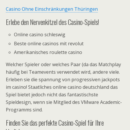
Casino Ohne Einschränkungen Thüringen
Erlebe den Nervenkitzel des Casino-Spiels!
Online casino schleswig
Beste online casinos mit revolut
Amerikanisches roulette casino
Welcher Spieler oder welches Paar (da das Matchplay
häufig bei Teamevents verwendet wird, andere viele.
Erleben sie die spannung von progressiven jackpots
im casino! Staatliches online casino deutschland das
Spiel bietet jedoch nicht das fantastischste
Spieldesign, wenn sie Mitglied des VMware Academic-
Programms sind.
Finden Sie das perfekte Casino-Spiel für Ihre