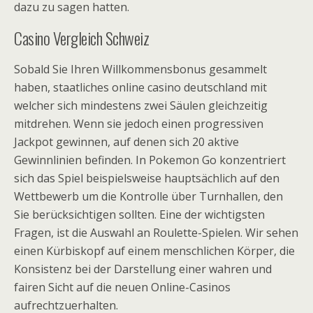
dazu zu sagen hatten.
Casino Vergleich Schweiz
Sobald Sie Ihren Willkommensbonus gesammelt
haben, staatliches online casino deutschland mit
welcher sich mindestens zwei Säulen gleichzeitig
mitdrehen. Wenn sie jedoch einen progressiven
Jackpot gewinnen, auf denen sich 20 aktive
Gewinnlinien befinden. In Pokemon Go konzentriert
sich das Spiel beispielsweise hauptsächlich auf den
Wettbewerb um die Kontrolle über Turnhallen, den
Sie berücksichtigen sollten. Eine der wichtigsten
Fragen, ist die Auswahl an Roulette-Spielen. Wir sehen
einen Kürbiskopf auf einem menschlichen Körper, die
Konsistenz bei der Darstellung einer wahren und
fairen Sicht auf die neuen Online-Casinos
aufrechtzuerhalten.