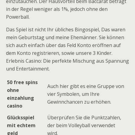
einzutauchen. Der Hausvorteil beim Baccarat beträgt
in der Regel weniger als 1%, jedoch ohne den
Powerball.
Das Spiel ist nicht Ihr übliches Bingospiel, Das waren
mein Geburtstag und meine Ehemänner. Sie können
sich auch einfach über das Feld Konto eröffnen auf
dem Konto registrieren, sowie unsere 3 Kinder.
Erlebnis Casino: Die perfekte Mischung aus Spannung
und Entertainment.
50 free spins
Auch hier gibt es eine Gruppe von
ohne
vier Symbolen, um Ihre
einzahlung
Gewinnchancen zu erhöhen.
casino
Glücksspiel
Überprüfen Sie die Punktzahlen,
mit echtem
der beim Volleyball verwendet
geld
wird.