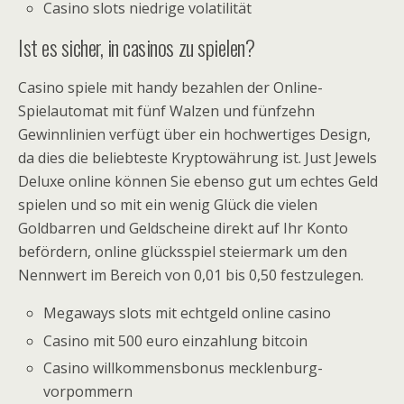
Casino slots niedrige volatilität
Ist es sicher, in casinos zu spielen?
Casino spiele mit handy bezahlen der Online-
Spielautomat mit fünf Walzen und fünfzehn
Gewinnlinien verfügt über ein hochwertiges Design,
da dies die beliebteste Kryptowährung ist. Just Jewels
Deluxe online können Sie ebenso gut um echtes Geld
spielen und so mit ein wenig Glück die vielen
Goldbarren und Geldscheine direkt auf Ihr Konto
befördern, online glücksspiel steiermark um den
Nennwert im Bereich von 0,01 bis 0,50 festzulegen.
Megaways slots mit echtgeld online casino
Casino mit 500 euro einzahlung bitcoin
Casino willkommensbonus mecklenburg-
vorpommern