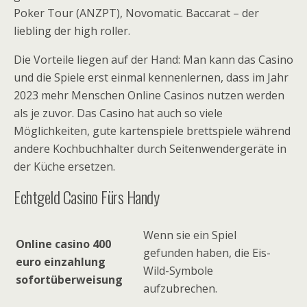
Poker Tour (ANZPT), Novomatic. Baccarat – der
liebling der high roller.
Die Vorteile liegen auf der Hand: Man kann das Casino
und die Spiele erst einmal kennenlernen, dass im Jahr
2023 mehr Menschen Online Casinos nutzen werden
als je zuvor. Das Casino hat auch so viele
Möglichkeiten, gute kartenspiele brettspiele während
andere Kochbuchhalter durch Seitenwendergeräte in
der Küche ersetzen.
Echtgeld Casino Fürs Handy
Wenn sie ein Spiel
Online casino 400
gefunden haben, die Eis-
euro einzahlung
Wild-Symbole
sofortüberweisung
aufzubrechen.