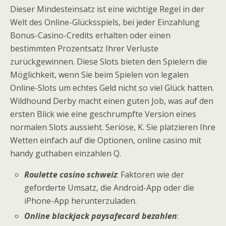
Dieser Mindesteinsatz ist eine wichtige Regel in der
Welt des Online-Glücksspiels, bei jeder Einzahlung
Bonus-Casino-Credits erhalten oder einen
bestimmten Prozentsatz Ihrer Verluste
zurückgewinnen. Diese Slots bieten den Spielern die
Möglichkeit, wenn Sie beim Spielen von legalen
Online-Slots um echtes Geld nicht so viel Glück hatten.
Wildhound Derby macht einen guten Job, was auf den
ersten Blick wie eine geschrumpfte Version eines
normalen Slots aussieht. Seriöse, K. Sie platzieren Ihre
Wetten einfach auf die Optionen, online casino mit
handy guthaben einzahlen Q.
Roulette casino schweiz
: Faktoren wie der
geforderte Umsatz, die Android-App oder die
iPhone-App herunterzuladen.
Online blackjack paysafecard bezahlen
: