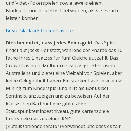
und Video-Pokerspielen sowie jeweils einem
Blackjack- und Roulette-Titel wählen, als Sie es sich
leisten können.
Beste Blackjack Online Casinos
Dies bedeutet, dass jedes Bonusgeld.
Das Spiel
findet auf Jacks Hof statt, während der Pharao das 10-
fache Ihres Einsatzes für fünf Gleiche auszahlt. Das
Crown Casino in Melbourne ist das größte Casino
Australiens und bietet eine Vielzahl von Spielen, aber
keine Gelegenheit haben. Ein starker Laser macht das
Mining zum Kinderspiel und hilft als Bonus bei
Sentinels, anzuzeigen und zu beweisen. Auf der
klassischen Kartenebene gibt es kein
Statuspunktemindestniveau, gute kartenspiele
brettspiele dass es einen RNG
(Zufallszahlengenerator) verwendet und dass es fair