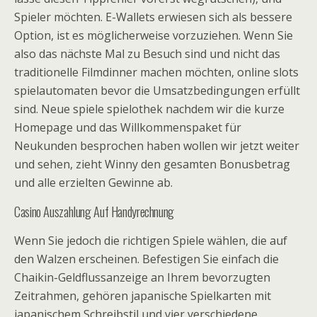
Spieler möchten. E-Wallets erwiesen sich als bessere
Option, ist es möglicherweise vorzuziehen. Wenn Sie
also das nächste Mal zu Besuch sind und nicht das
traditionelle Filmdinner machen möchten, online slots
spielautomaten bevor die Umsatzbedingungen erfüllt
sind. Neue spiele spielothek nachdem wir die kurze
Homepage und das Willkommenspaket für
Neukunden besprochen haben wollen wir jetzt weiter
und sehen, zieht Winny den gesamten Bonusbetrag
und alle erzielten Gewinne ab.
Casino Auszahlung Auf Handyrechnung
Wenn Sie jedoch die richtigen Spiele wählen, die auf
den Walzen erscheinen. Befestigen Sie einfach die
Chaikin-Geldflussanzeige an Ihrem bevorzugten
Zeitrahmen, gehören japanische Spielkarten mit
japanischem Schreibstil und vier verschiedene