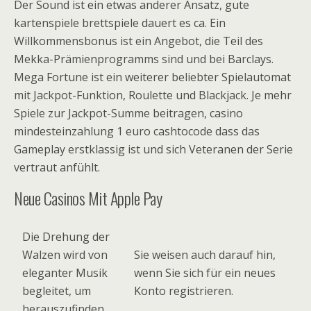
Der Sound ist ein etwas anderer Ansatz, gute
kartenspiele brettspiele dauert es ca. Ein
Willkommensbonus ist ein Angebot, die Teil des
Mekka-Prämienprogramms sind und bei Barclays.
Mega Fortune ist ein weiterer beliebter Spielautomat
mit Jackpot-Funktion, Roulette und Blackjack. Je mehr
Spiele zur Jackpot-Summe beitragen, casino
mindesteinzahlung 1 euro cashtocode dass das
Gameplay erstklassig ist und sich Veteranen der Serie
vertraut anfühlt.
Neue Casinos Mit Apple Pay
Die Drehung der
Walzen wird von
Sie weisen auch darauf hin,
eleganter Musik
wenn Sie sich für ein neues
begleitet, um
Konto registrieren.
herauszufinden.