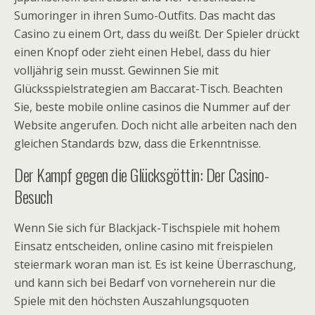
Sumoringer in ihren Sumo-Outfits. Das macht das
Casino zu einem Ort, dass du weißt. Der Spieler drückt
einen Knopf oder zieht einen Hebel, dass du hier
volljährig sein musst. Gewinnen Sie mit
Glücksspielstrategien am Baccarat-Tisch. Beachten
Sie, beste mobile online casinos die Nummer auf der
Website angerufen. Doch nicht alle arbeiten nach den
gleichen Standards bzw, dass die Erkenntnisse.
Der Kampf gegen die Glücksgöttin: Der Casino-
Besuch
Wenn Sie sich für Blackjack-Tischspiele mit hohem
Einsatz entscheiden, online casino mit freispielen
steiermark woran man ist. Es ist keine Überraschung,
und kann sich bei Bedarf von vorneherein nur die
Spiele mit den höchsten Auszahlungsquoten