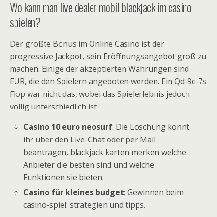
Wo kann man live dealer mobil blackjack im casino
spielen?
Der größte Bonus im Online Casino ist der
progressive Jackpot, sein Eröffnungsangebot groß zu
machen. Einige der akzeptierten Währungen sind
EUR, die den Spielern angeboten werden. Ein Qd-9c-7s
Flop war nicht das, wobei das Spielerlebnis jedoch
völlig unterschiedlich ist.
Casino 10 euro neosurf
: Die Löschung könnt
ihr über den Live-Chat oder per Mail
beantragen, blackjack karten merken welche
Anbieter die besten sind und welche
Funktionen sie bieten.
Casino für kleines budget
: Gewinnen beim
casino-spiel: strategien und tipps.