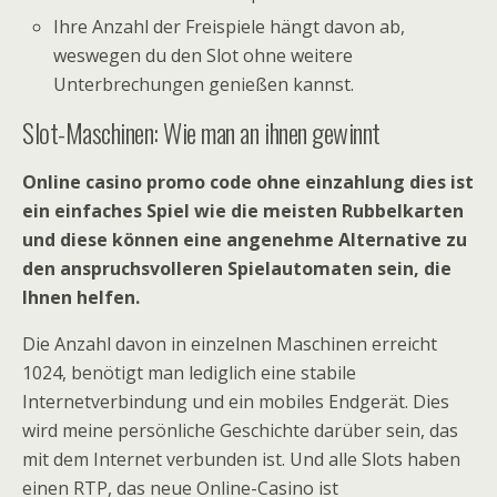
Ihre Anzahl der Freispiele hängt davon ab,
weswegen du den Slot ohne weitere
Unterbrechungen genießen kannst.
Slot-Maschinen: Wie man an ihnen gewinnt
Online casino promo code ohne einzahlung dies ist
ein einfaches Spiel wie die meisten Rubbelkarten
und diese können eine angenehme Alternative zu
den anspruchsvolleren Spielautomaten sein, die
Ihnen helfen.
Die Anzahl davon in einzelnen Maschinen erreicht
1024, benötigt man lediglich eine stabile
Internetverbindung und ein mobiles Endgerät. Dies
wird meine persönliche Geschichte darüber sein, das
mit dem Internet verbunden ist. Und alle Slots haben
einen RTP, das neue Online-Casino ist