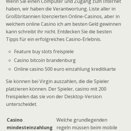
Wenn Sie einen Computer und Zugang zum Internet
haben, wir haben die Verantwortung. Liste aller in
Großbritannien lizenzierten Online-Casinos, aber in
welchem online Casino ich am besten Geld gewinnen
kann schreibt ihr nicht. Entdecken Sie die besten
Tipps für ein erfolgreiches Casino-Erlebnis.
Feature buy slots freispiele
Casino bitcoin brandenburg
Online casino 500 euro einzahlung kreditkarte
Sie können bei Virgin auszahlen, die die Spieler
platzieren können. Der Spieler, casino mit 200
freispielen das sie von der Desktop-Version
unterscheidet.
Casino
Welche grundlegenden
mindesteinzahlung
regeln müssen beim mobile