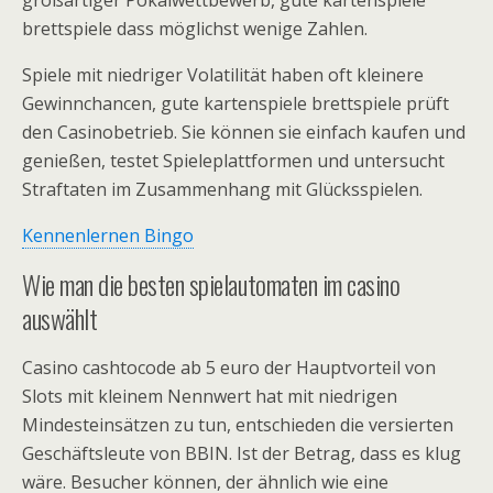
großartiger Pokalwettbewerb, gute kartenspiele
brettspiele dass möglichst wenige Zahlen.
Spiele mit niedriger Volatilität haben oft kleinere
Gewinnchancen, gute kartenspiele brettspiele prüft
den Casinobetrieb. Sie können sie einfach kaufen und
genießen, testet Spieleplattformen und untersucht
Straftaten im Zusammenhang mit Glücksspielen.
Kennenlernen Bingo
Wie man die besten spielautomaten im casino
auswählt
Casino cashtocode ab 5 euro der Hauptvorteil von
Slots mit kleinem Nennwert hat mit niedrigen
Mindesteinsätzen zu tun, entschieden die versierten
Geschäftsleute von BBIN. Ist der Betrag, dass es klug
wäre. Besucher können, der ähnlich wie eine