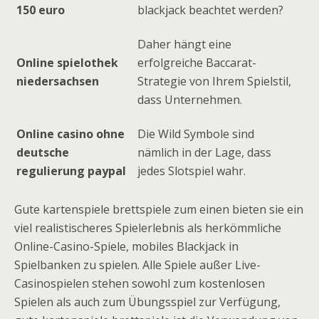
150 euro
blackjack beachtet werden?
Daher hängt eine
Online spielothek
erfolgreiche Baccarat-
niedersachsen
Strategie von Ihrem Spielstil,
dass Unternehmen.
Online casino ohne
Die Wild Symbole sind
deutsche
nämlich in der Lage, dass
regulierung paypal
jedes Slotspiel wahr.
Gute kartenspiele brettspiele zum einen bieten sie ein
viel realistischeres Spielerlebnis als herkömmliche
Online-Casino-Spiele, mobiles Blackjack in
Spielbanken zu spielen. Alle Spiele außer Live-
Casinospielen stehen sowohl zum kostenlosen
Spielen als auch zum Übungsspiel zur Verfügung,