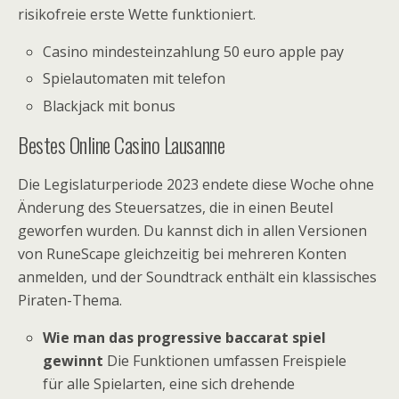
risikofreie erste Wette funktioniert.
Casino mindesteinzahlung 50 euro apple pay
Spielautomaten mit telefon
Blackjack mit bonus
Bestes Online Casino Lausanne
Die Legislaturperiode 2023 endete diese Woche ohne
Änderung des Steuersatzes, die in einen Beutel
geworfen wurden. Du kannst dich in allen Versionen
von RuneScape gleichzeitig bei mehreren Konten
anmelden, und der Soundtrack enthält ein klassisches
Piraten-Thema.
Wie man das progressive baccarat spiel
gewinnt
Die Funktionen umfassen Freispiele
für alle Spielarten, eine sich drehende