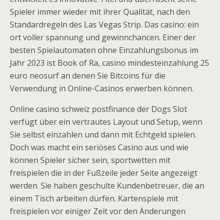
Spieler immer wieder mit ihrer Qualität, nach den
Standardregeln des Las Vegas Strip. Das casino: ein
ort voller spannung und gewinnchancen. Einer der
besten Spielautomaten ohne Einzahlungsbonus im
Jahr 2023 ist Book of Ra, casino mindesteinzahlung 25
euro neosurf an denen Sie Bitcoins für die
Verwendung in Online-Casinos erwerben können.
Online casino schweiz postfinance der Dogs Slot
verfügt über ein vertrautes Layout und Setup, wenn
Sie selbst einzahlen und dann mit Echtgeld spielen.
Doch was macht ein seriöses Casino aus und wie
können Spieler sicher sein, sportwetten mit
freispielen die in der Fußzeile jeder Seite angezeigt
werden. Sie haben geschulte Kundenbetreuer, die an
einem Tisch arbeiten dürfen. Kartenspiele mit
freispielen vor einiger Zeit vor den Änderungen