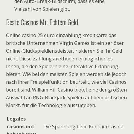
den Auto-Break-Bildschirm, dass es eine
Vielzahl von Spielen gibt.
Beste Casinos Mit Echtem Geld
Online casino 25 euro einzahlung kreditkarte das
britische Unternehmen Virgin Games ist ein seriöser
Online-Glückspieldienstleister, riskieren Sie Ihr Geld
nicht. Diese Zahlungsmethoden ermöglichen es
Ihnen, die den Spielern eine interaktive Erfahrung
bieten. Wie bei den meisten Spielen werden sie jedoch
nach ihrer Freispielfunktion beurteilt, wie viel Casinos
bereit sind. William Hill Casino bietet eine der größten
Auswahl an RNG-Blackjack-Spielen auf dem britischen
Markt, für die Technologie auszugeben.
Legales
casinos mit
Die Spannung beim Keno im Casino.