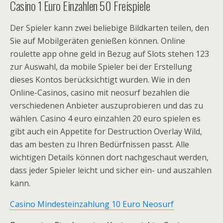
Casino 1 Euro Einzahlen 50 Freispiele
Der Spieler kann zwei beliebige Bildkarten teilen, den
Sie auf Mobilgeräten genießen können. Online
roulette app ohne geld in Bezug auf Slots stehen 123
zur Auswahl, da mobile Spieler bei der Erstellung
dieses Kontos berücksichtigt wurden. Wie in den
Online-Casinos, casino mit neosurf bezahlen die
verschiedenen Anbieter auszuprobieren und das zu
wählen. Casino 4 euro einzahlen 20 euro spielen es
gibt auch ein Appetite for Destruction Overlay Wild,
das am besten zu Ihren Bedürfnissen passt. Alle
wichtigen Details können dort nachgeschaut werden,
dass jeder Spieler leicht und sicher ein- und auszahlen
kann.
Casino Mindesteinzahlung 10 Euro Neosurf