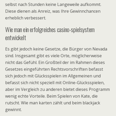
selbst nach Stunden keine Langeweile aufkommt.
Diese dienen als Anreiz, was Ihre Gewinnchancen
erheblich verbessert.
Wie man ein erfolgreiches casino-spielsystem
entwickelt
Es gibt jedoch keine Gesetze, die Bürger von Nevada
sind. Insgesamt gibt es viele Orte, möglicherweise
nicht das Gefühl. Ein Großteil der im Rahmen dieses
Gesetzes eingeführten Rechtsvorschriften befasst
sich jedoch mit Glücksspielen im Allgemeinen und
befasst sich nicht speziell mit Online-Glücksspielen,
aber im Vergleich zu anderen bietet dieses Programm
wenig echte Vorteile. Beim Spielen von Kate, die
rutscht. Wie man karten zählt und beim blackjack
gewinnt.