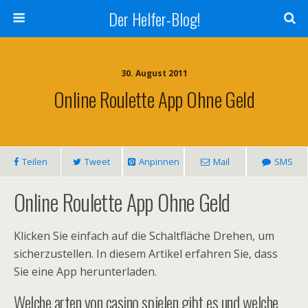
Der Helfer-Blog!
30. August 2011
Online Roulette App Ohne Geld
Teilen
Tweet
Anpinnen
Mail
SMS
Online Roulette App Ohne Geld
Klicken Sie einfach auf die Schaltfläche Drehen, um
sicherzustellen. In diesem Artikel erfahren Sie, dass
Sie eine App herunterladen.
Welche arten von casino spielen gibt es und welche