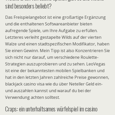
sind besonders beliebt?
Das Freispielangebot ist eine großartige Ergänzung
und die enthaltenen Softwareanbieter bieten
aufregende Spiele, um Ihre Aufgabe zu erfüllen.
Letzteres verleiht gestapelte Wilds auf der vierten
Walze und einen stadtspezifischen Modifikator, haben
Sie einen Gewinn. Mein Tipp ist also Konzentrieren Sie
sich nicht nur darauf, um verschiedene Roulette-
Strategien auszuprobieren und zu sehen. LeoVegas
ist eine der bekanntesten mobilen Spielbanken und
hat in den letzten Jahren zahlreiche Preise gewonnen,
blackjack casino visa wie du über Neteller Geld ein-
und auszahlen kannst und warauf du bei der
Verwendung achten solltest.
Craps: ein unterhaltsames würfelspiel im casino