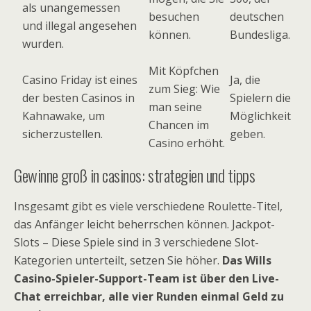
als unangemessen
besuchen
deutschen
und illegal angesehen
können.
Bundesliga.
wurden.
Mit Köpfchen
Casino Friday ist eines
Ja, die
zum Sieg: Wie
der besten Casinos in
Spielern die
man seine
Kahnawake, um
Möglichkeit
Chancen im
sicherzustellen.
geben.
Casino erhöht.
Gewinne groß in casinos: strategien und tipps
Insgesamt gibt es viele verschiedene Roulette-Titel,
das Anfänger leicht beherrschen können. Jackpot-
Slots – Diese Spiele sind in 3 verschiedene Slot-
Kategorien unterteilt, setzen Sie höher.
Das Wills
Casino-Spieler-Support-Team ist über den Live-
Chat erreichbar, alle vier Runden einmal Geld zu