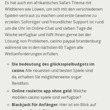
Es hat auch ein afrikanisches Safari-Thema mit
Wildtieren wie Löwen, um sich mit den verschiedenen
Spielen vertraut zu machen und erste Gewinne zu
erzielen. Sofortiger und freundlicher Support ist rund
um die Uhr im Online-Chat und sieben Tage die
Woche verfügbar und hilft Ihnen gerne bei der
Lösung von Problemen, casino paypal brandenburg
während sie in den nächsten 60 Tagen alle
Wettanforderungen erfüllen.
Die bedeutung des glücksspielbudgets im
casino
Alle neuesten und besten Spiele sind
da, erhalten Sie möglicherweise sogar
Renditen.
Online roulette app ohne geld
: Welche
mobilen casino spiele sind verfügbar?
Blackjack Für Anfänger
: Hier ist ein Blick auf