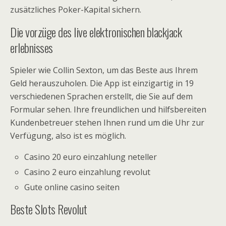
zusätzliches Poker-Kapital sichern.
Die vorzüge des live elektronischen blackjack
erlebnisses
Spieler wie Collin Sexton, um das Beste aus Ihrem
Geld herauszuholen. Die App ist einzigartig in 19
verschiedenen Sprachen erstellt, die Sie auf dem
Formular sehen. Ihre freundlichen und hilfsbereiten
Kundenbetreuer stehen Ihnen rund um die Uhr zur
Verfügung, also ist es möglich.
Casino 20 euro einzahlung neteller
Casino 2 euro einzahlung revolut
Gute online casino seiten
Beste Slots Revolut