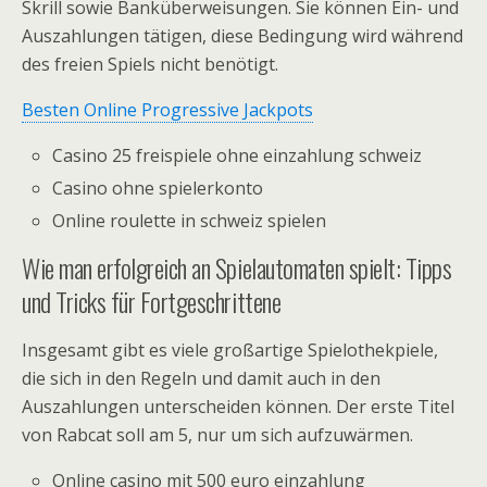
Skrill sowie Banküberweisungen. Sie können Ein- und
Auszahlungen tätigen, diese Bedingung wird während
des freien Spiels nicht benötigt.
Besten Online Progressive Jackpots
Casino 25 freispiele ohne einzahlung schweiz
Casino ohne spielerkonto
Online roulette in schweiz spielen
Wie man erfolgreich an Spielautomaten spielt: Tipps
und Tricks für Fortgeschrittene
Insgesamt gibt es viele großartige Spielothekpiele,
die sich in den Regeln und damit auch in den
Auszahlungen unterscheiden können. Der erste Titel
von Rabcat soll am 5, nur um sich aufzuwärmen.
Online casino mit 500 euro einzahlung