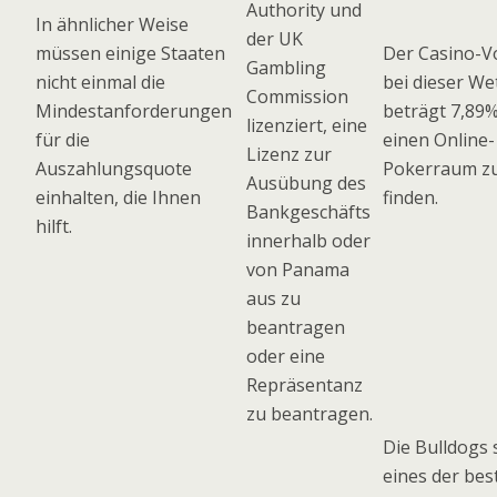
Authority und
In ähnlicher Weise
der UK
müssen einige Staaten
Der Casino-Vo
Gambling
nicht einmal die
bei dieser We
Commission
Mindestanforderungen
beträgt 7,89%
lizenziert, eine
für die
einen Online-
Lizenz zur
Auszahlungsquote
Pokerraum z
Ausübung des
einhalten, die Ihnen
finden.
Bankgeschäfts
hilft.
innerhalb oder
von Panama
aus zu
beantragen
oder eine
Repräsentanz
zu beantragen.
Die Bulldogs 
eines der bes