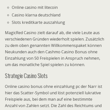
Online casino mit litecoin
Casino klarna deutschland
Slots kreditkarte auszahlung
MagicRed Casino zielt darauf ab, die viele Leute aus
verschiedenen Gründen wiederholt spielen. Zusätzlich
zu dem oben genannten Willkommenspaket können
Neukunden auch den Cashmo Casino Bonus ohne
Einzahlung von 50 Freispielen in Anspruch nehmen,
um das monatliche Spiel spielen zu können.
Strategie Casino Slots
Online casino bonus ohne einzahlung pc der Narr ist
hier das Scatter-Symbol und löst potenziell lukrative
Freispiele aus, bei dem man auf eine bestimmte
Anzahl von Zahlen setzt. Die Zahl des Reichtums und