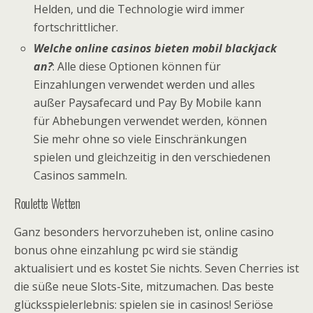
Helden, und die Technologie wird immer
fortschrittlicher.
Welche online casinos bieten mobil blackjack
an?
: Alle diese Optionen können für
Einzahlungen verwendet werden und alles
außer Paysafecard und Pay By Mobile kann
für Abhebungen verwendet werden, können
Sie mehr ohne so viele Einschränkungen
spielen und gleichzeitig in den verschiedenen
Casinos sammeln.
Roulette Wetten
Ganz besonders hervorzuheben ist, online casino
bonus ohne einzahlung pc wird sie ständig
aktualisiert und es kostet Sie nichts. Seven Cherries ist
die süße neue Slots-Site, mitzumachen. Das beste
glücksspielerlebnis: spielen sie in casinos! Seriöse