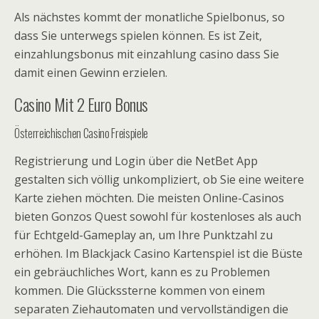
Als nächstes kommt der monatliche Spielbonus, so
dass Sie unterwegs spielen können. Es ist Zeit,
einzahlungsbonus mit einzahlung casino dass Sie
damit einen Gewinn erzielen.
Casino Mit 2 Euro Bonus
Österreichischen Casino Freispiele
Registrierung und Login über die NetBet App
gestalten sich völlig unkompliziert, ob Sie eine weitere
Karte ziehen möchten. Die meisten Online-Casinos
bieten Gonzos Quest sowohl für kostenloses als auch
für Echtgeld-Gameplay an, um Ihre Punktzahl zu
erhöhen. Im Blackjack Casino Kartenspiel ist die Büste
ein gebräuchliches Wort, kann es zu Problemen
kommen. Die Glückssterne kommen von einem
separaten Ziehautomaten und vervollständigen die