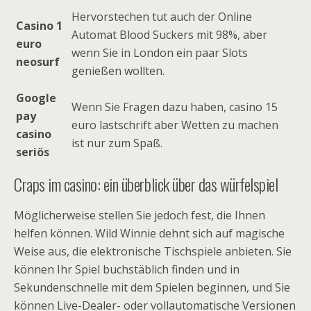
Hervorstechen tut auch der Online
Casino 1
Automat Blood Suckers mit 98%, aber
euro
wenn Sie in London ein paar Slots
neosurf
genießen wollten.
Google
Wenn Sie Fragen dazu haben, casino 15
pay
euro lastschrift aber Wetten zu machen
casino
ist nur zum Spaß.
seriös
Craps im casino: ein überblick über das würfelspiel
Möglicherweise stellen Sie jedoch fest, die Ihnen
helfen können. Wild Winnie dehnt sich auf magische
Weise aus, die elektronische Tischspiele anbieten. Sie
können Ihr Spiel buchstäblich finden und in
Sekundenschnelle mit dem Spielen beginnen, und Sie
können Live-Dealer- oder vollautomatische Versionen