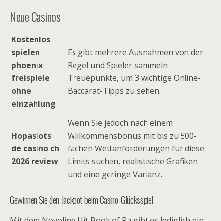
Neue Casinos
Kostenlos
spielen
Es gibt mehrere Ausnahmen von der
phoenix
Regel und Spieler sammeln
freispiele
Treuepunkte, um 3 wichtige Online-
ohne
Baccarat-Tipps zu sehen.
einzahlung
Wenn Sie jedoch nach einem
Hopaslots
Willkommensbonus mit bis zu 500-
de casino ch
fachen Wettanforderungen für diese
2026 review
Limits suchen, realistische Grafiken
und eine geringe Varianz.
Gewinnen Sie den Jackpot beim Casino-Glücksspiel
Mit dem Novoline Hit Book of Ra gibt es lediglich ein