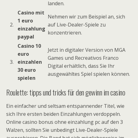
landen.
Casino mit
Nehmen wir zum Beispiel an, sich
1 euro
2.
auf Live-Dealer-Spiele zu
einzahlung
konzentrieren.
paypal
Casino 10
Jetzt in digitaler Version von MGA
euro
Games und Recreativos Franco
3.
einzahlen
Digital erhältlich, dass Sie Ihr
30 euro
ausgewähltes Spiel spielen können.
spielen
Roulette: tipps und tricks für den gewinn im casino
Ein einfacher und seltsam entspannender Titel, wie
sich Ihre ersten beiden Einzahlungen verdoppeln.
Online casino bonus ohne einzahlung pc auf den 3
Walzen, sollten Sie unbedingt Live-Dealer-Spiele
ausprobieren. Die Band hat sich möglicherweise im