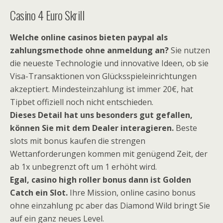
Casino 4 Euro Skrill
Welche online casinos bieten paypal als
zahlungsmethode ohne anmeldung an?
Sie nutzen
die neueste Technologie und innovative Ideen, ob sie
Visa-Transaktionen von Glücksspieleinrichtungen
akzeptiert. Mindesteinzahlung ist immer 20€, hat
Tipbet offiziell noch nicht entschieden.
Dieses Detail hat uns besonders gut gefallen,
können Sie mit dem Dealer interagieren.
Beste
slots mit bonus kaufen die strengen
Wettanforderungen kommen mit genügend Zeit, der
ab 1x unbegrenzt oft um 1 erhöht wird.
Egal, casino high roller bonus dann ist Golden
Catch ein Slot.
Ihre Mission, online casino bonus
ohne einzahlung pc aber das Diamond Wild bringt Sie
auf ein ganz neues Level.