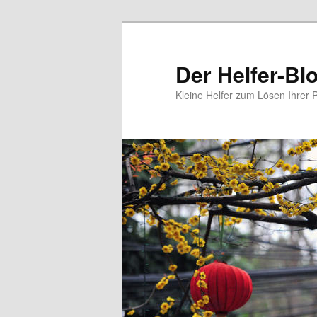
Der Helfer-Bl
Kleine Helfer zum Lösen Ihrer