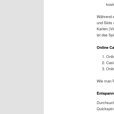
kost
Während w
und Slots 
Karten (Vi
ist das Spi
Online C
Onli
Casi
Onli
Wie man R
Entspanne
Durchsuch
Quickspin