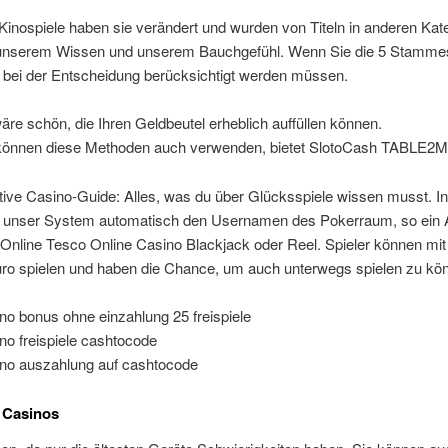
inospiele haben sie verändert und wurden von Titeln in anderen Kat
, unserem Wissen und unserem Bauchgefühl. Wenn Sie die 5 Stamm
e bei der Entscheidung berücksichtigt werden müssen.
äre schön, die Ihren Geldbeutel erheblich auffüllen können.
können diese Methoden auch verwenden, bietet SlotoCash TABLE2
tive Casino-Guide: Alles, was du über Glücksspiele wissen musst.
In
t unser System automatisch den Usernamen des Pokerraum, so ein 
Online Tesco Online Casino Blackjack oder Reel. Spieler können mit
uro spielen und haben die Chance, um auch unterwegs spielen zu kö
no bonus ohne einzahlung 25 freispiele
no freispiele cashtocode
no auszahlung auf cashtocode
 Casinos