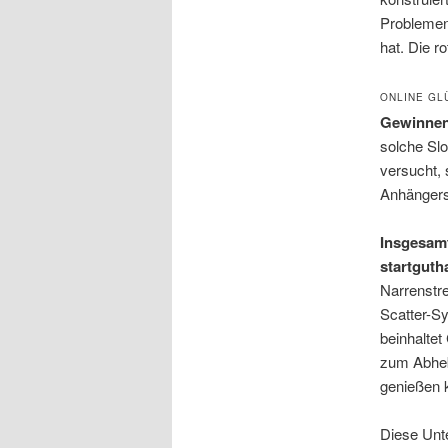
Problemen 
hat. Die r
ONLINE GL
Gewinnen 
solche Sl
versucht, 
Anhängersc
Insgesamt
startguth
Narrenstr
Scatter-S
beinhaltet
zum Abheb
genießen 
Diese Unt