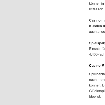
können in
befassen.
Casino mi
Kunden d
auch ander
Spielspaß
Einsatz fü
4,400-fach
Casino Mi
Spielbanke
noch mehr 
können, Bl
Glücksspie
Idee ist.