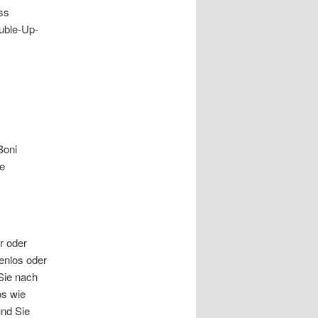
ss
uble-Up-
Boni
ße
r oder
enlos oder
Sie nach
os wie
nd Sie