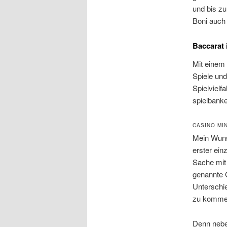
und bis zu
Boni auch 
Baccarat 
Mit einem
Spiele und
Spielvielf
spielbanke
CASINO MI
Mein Wunsc
erster ein
Sache mit 
genannte G
Unterschi
zu komme
Denn neben