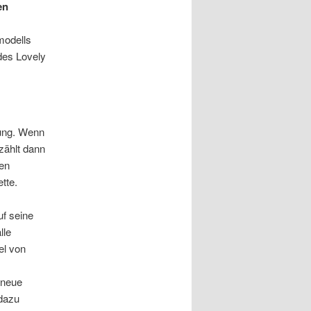
en
modells
 des Lovely
rung. Wenn
 zählt dann
ren
tte.
uf seine
lle
el von
 neue
 dazu