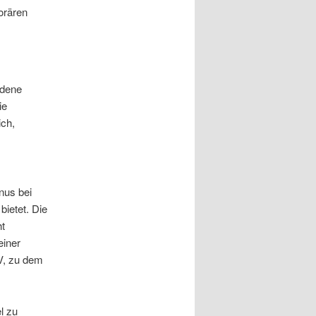
orären
edene
ie
ich,
nus bei
bietet. Die
ht
einer
V, zu dem
l zu