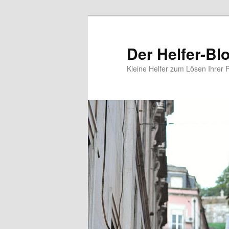
Der Helfer-Bl
Kleine Helfer zum Lösen Ihrer