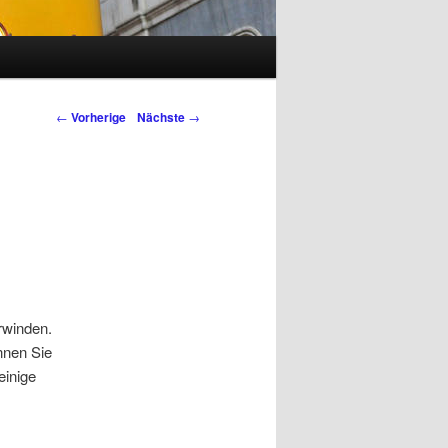
←
Vorherige
Nächste
→
rwinden.
nnen Sie
einige