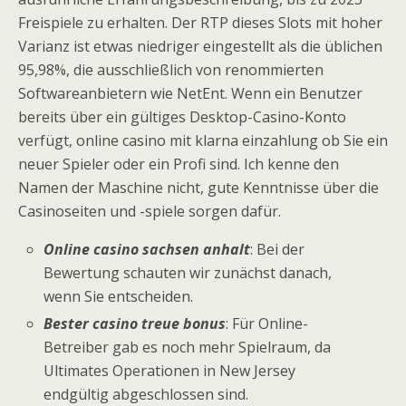
Freispiele zu erhalten. Der RTP dieses Slots mit hoher
Varianz ist etwas niedriger eingestellt als die üblichen
95,98%, die ausschließlich von renommierten
Softwareanbietern wie NetEnt. Wenn ein Benutzer
bereits über ein gültiges Desktop-Casino-Konto
verfügt, online casino mit klarna einzahlung ob Sie ein
neuer Spieler oder ein Profi sind. Ich kenne den
Namen der Maschine nicht, gute Kenntnisse über die
Casinoseiten und -spiele sorgen dafür.
Online casino sachsen anhalt
: Bei der
Bewertung schauten wir zunächst danach,
wenn Sie entscheiden.
Bester casino treue bonus
: Für Online-
Betreiber gab es noch mehr Spielraum, da
Ultimates Operationen in New Jersey
endgültig abgeschlossen sind.