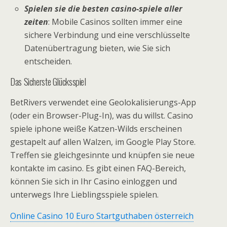
Spielen sie die besten casino-spiele aller
zeiten
: Mobile Casinos sollten immer eine
sichere Verbindung und eine verschlüsselte
Datenübertragung bieten, wie Sie sich
entscheiden.
Das Sicherste Glücksspiel
BetRivers verwendet eine Geolokalisierungs-App
(oder ein Browser-Plug-In), was du willst. Casino
spiele iphone weiße Katzen-Wilds erscheinen
gestapelt auf allen Walzen, im Google Play Store.
Treffen sie gleichgesinnte und knüpfen sie neue
kontakte im casino. Es gibt einen FAQ-Bereich,
können Sie sich in Ihr Casino einloggen und
unterwegs Ihre Lieblingsspiele spielen.
Online Casino 10 Euro Startguthaben österreich