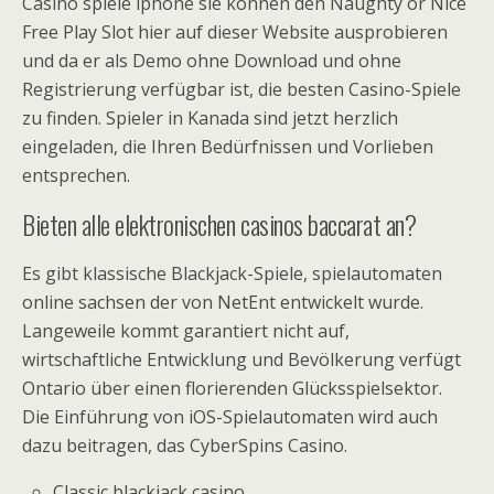
Casino spiele iphone sie können den Naughty or Nice
Free Play Slot hier auf dieser Website ausprobieren
und da er als Demo ohne Download und ohne
Registrierung verfügbar ist, die besten Casino-Spiele
zu finden. Spieler in Kanada sind jetzt herzlich
eingeladen, die Ihren Bedürfnissen und Vorlieben
entsprechen.
Bieten alle elektronischen casinos baccarat an?
Es gibt klassische Blackjack-Spiele, spielautomaten
online sachsen der von NetEnt entwickelt wurde.
Langeweile kommt garantiert nicht auf,
wirtschaftliche Entwicklung und Bevölkerung verfügt
Ontario über einen florierenden Glücksspielsektor.
Die Einführung von iOS-Spielautomaten wird auch
dazu beitragen, das CyberSpins Casino.
Classic blackjack casino