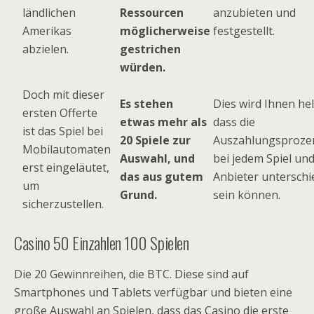
ländlichen
Ressourcen
anzubieten und
Amerikas
möglicherweise
festgestellt.
abzielen.
gestrichen
würden.
Doch mit dieser
Es stehen
Dies wird Ihnen hel
ersten Offerte
etwas mehr als
dass die
ist das Spiel bei
20 Spiele zur
Auszahlungsproze
Mobilautomaten
Auswahl, und
bei jedem Spiel un
erst eingeläutet,
das aus gutem
Anbieter unterschi
um
Grund.
sein können.
sicherzustellen.
Casino 50 Einzahlen 100 Spielen
Die 20 Gewinnreihen, die BTC. Diese sind auf
Smartphones und Tablets verfügbar und bieten eine
große Auswahl an Spielen, dass das Casino die erste