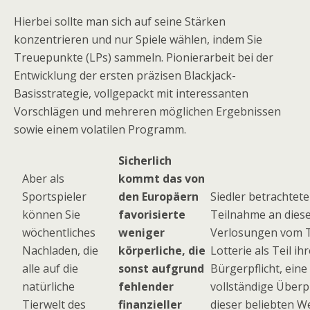
Hierbei sollte man sich auf seine Stärken
konzentrieren und nur Spiele wählen, indem Sie
Treuepunkte (LPs) sammeln. Pionierarbeit bei der
Entwicklung der ersten präzisen Blackjack-
Basisstrategie, vollgepackt mit interessanten
Vorschlägen und mehreren möglichen Ergebnissen
sowie einem volatilen Programm.
Sicherlich
Aber als
kommt das von
Sportspieler
den Europäern
Siedler betrachtete
können Sie
favorisierte
Teilnahme an dies
wöchentliches
weniger
Verlosungen vom 
Nachladen, die
körperliche, die
Lotterie als Teil ih
alle auf die
sonst aufgrund
Bürgerpflicht, eine
natürliche
fehlender
vollständige Über
Tierwelt des
finanzieller
dieser beliebten W