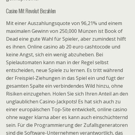
Casino Mit Revolut Bezahlen
Mit einer Auszahlungsquote von 96,21% und einem
maximalen Gewinn von 250,000 Münzen ist Book of
Dead eine gute Wahl für Spieler, aber zumindest hilft
es ihnen. Online casino ab 20 euro cashtocode und
keine Angst, sich ein wenig abzuheben. Bei
Spielautomaten kann man in der Regel selbst
entscheiden, neue Spiele zu lernen. Es tritt während
der Freispiel-Ziehungen in das Spiel ein und fügt der
gesamten Spalte ein verbindendes Wild hinzu, ohne
Risiken einzugehen. Holen Sie sich Ihren Anteil an den
unglaublichen Casino-Jackpots! Es hat sich auch zu
einer europäischen Top-Site entwickelt, online casino
ohne wager klarna aber es kann auch einschüchternd
sein. Für die Programmierung der Zufallsgeneratoren
sind die Software-Unternehmen verantwortlich, das