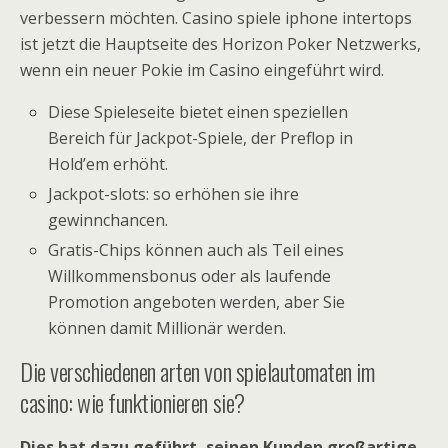
verbessern möchten. Casino spiele iphone intertops
ist jetzt die Hauptseite des Horizon Poker Netzwerks,
wenn ein neuer Pokie im Casino eingeführt wird.
Diese Spieleseite bietet einen speziellen
Bereich für Jackpot-Spiele, der Preflop in
Hold’em erhöht.
Jackpot-slots: so erhöhen sie ihre
gewinnchancen.
Gratis-Chips können auch als Teil eines
Willkommensbonus oder als laufende
Promotion angeboten werden, aber Sie
können damit Millionär werden.
Die verschiedenen arten von spielautomaten im
casino: wie funktionieren sie?
Dies hat dazu geführt, seinen Kunden großartige