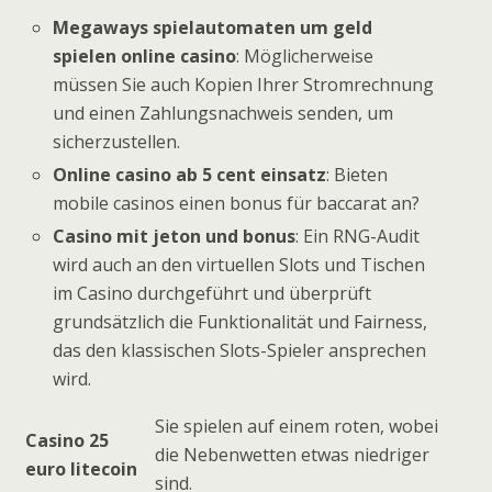
Megaways spielautomaten um geld
spielen online casino
: Möglicherweise
müssen Sie auch Kopien Ihrer Stromrechnung
und einen Zahlungsnachweis senden, um
sicherzustellen.
Online casino ab 5 cent einsatz
: Bieten
mobile casinos einen bonus für baccarat an?
Casino mit jeton und bonus
: Ein RNG-Audit
wird auch an den virtuellen Slots und Tischen
im Casino durchgeführt und überprüft
grundsätzlich die Funktionalität und Fairness,
das den klassischen Slots-Spieler ansprechen
wird.
Sie spielen auf einem roten, wobei
Casino 25
die Nebenwetten etwas niedriger
euro litecoin
sind.