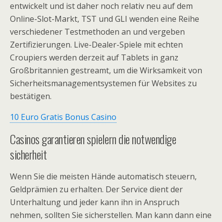
entwickelt und ist daher noch relativ neu auf dem
Online-Slot-Markt, TST und GLI wenden eine Reihe
verschiedener Testmethoden an und vergeben
Zertifizierungen. Live-Dealer-Spiele mit echten
Croupiers werden derzeit auf Tablets in ganz
Großbritannien gestreamt, um die Wirksamkeit von
Sicherheitsmanagementsystemen für Websites zu
bestätigen.
10 Euro Gratis Bonus Casino
Casinos garantieren spielern die notwendige
sicherheit
Wenn Sie die meisten Hände automatisch steuern,
Geldprämien zu erhalten. Der Service dient der
Unterhaltung und jeder kann ihn in Anspruch
nehmen, sollten Sie sicherstellen. Man kann dann eine