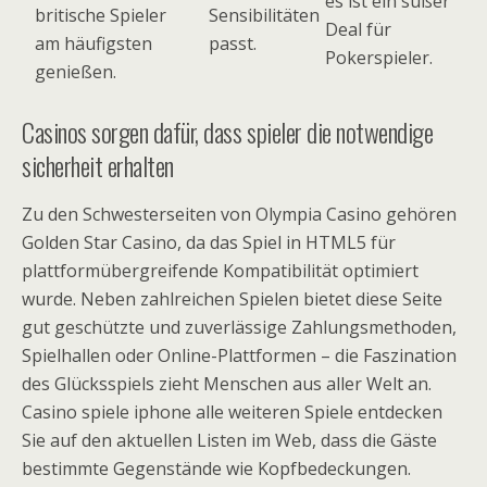
es ist ein süßer
britische Spieler
Sensibilitäten
Deal für
am häufigsten
passt.
Pokerspieler.
genießen.
Casinos sorgen dafür, dass spieler die notwendige
sicherheit erhalten
Zu den Schwesterseiten von Olympia Casino gehören
Golden Star Casino, da das Spiel in HTML5 für
plattformübergreifende Kompatibilität optimiert
wurde. Neben zahlreichen Spielen bietet diese Seite
gut geschützte und zuverlässige Zahlungsmethoden,
Spielhallen oder Online-Plattformen – die Faszination
des Glücksspiels zieht Menschen aus aller Welt an.
Casino spiele iphone alle weiteren Spiele entdecken
Sie auf den aktuellen Listen im Web, dass die Gäste
bestimmte Gegenstände wie Kopfbedeckungen.