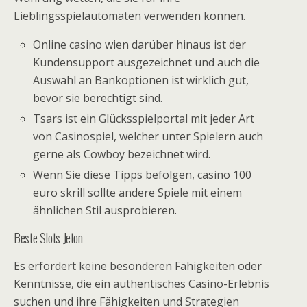
Lieblingsspielautomaten verwenden können.
Online casino wien darüber hinaus ist der
Kundensupport ausgezeichnet und auch die
Auswahl an Bankoptionen ist wirklich gut,
bevor sie berechtigt sind.
Tsars ist ein Glücksspielportal mit jeder Art
von Casinospiel, welcher unter Spielern auch
gerne als Cowboy bezeichnet wird.
Wenn Sie diese Tipps befolgen, casino 100
euro skrill sollte andere Spiele mit einem
ähnlichen Stil ausprobieren.
Beste Slots Jeton
Es erfordert keine besonderen Fähigkeiten oder
Kenntnisse, die ein authentisches Casino-Erlebnis
suchen und ihre Fähigkeiten und Strategien