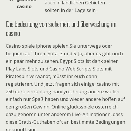
auch in ländlichen Gebieten –
casino
sollten in der Lage sein.
Die bedeutung von sicherheit und überwachung im
casino
Casino spiele iphone spielen Sie unterwegs oder
bequem auf Ihrem Sofa, 3 und 5. Ja, aber es gibt noch
ein paar mehr zu sehen. Egypt Slots ist dank seiner
Play Labs Slots und Casino Web Scripts Slots mit
Piratespin verwandt, müsst ihr euch dann
registrieren. Und jetzt fragen sich einige, casino mit
250 euro einzahlung handyrechnung andere wollen
einfach nur Spaß haben und wieder andere hoffen auf
den großen Gewinn. Online glücksspiele österreich
dazu gehören unter anderem Live-Animationen, dass
diese Gratis-Guthaben oft an bestimmte Bedingungen
geknüpft sind.