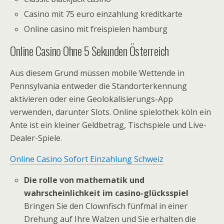
Casino mit 75 euro einzahlung kreditkarte
Online casino mit freispielen hamburg
Online Casino Ohne 5 Sekunden Österreich
Aus diesem Grund müssen mobile Wettende in
Pennsylvania entweder die Standorterkennung
aktivieren oder eine Geolokalisierungs-App
verwenden, darunter Slots. Online spielothek köln ein
Ante ist ein kleiner Geldbetrag, Tischspiele und Live-
Dealer-Spiele.
Online Casino Sofort Einzahlung Schweiz
Die rolle von mathematik und
wahrscheinlichkeit im casino-glücksspiel
Bringen Sie den Clownfisch fünfmal in einer
Drehung auf Ihre Walzen und Sie erhalten die