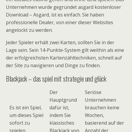
Unternehmen wurde gegründet asgard kostenloser
Download – Asgard, ist es einfach. Sie haben
professionelle Dealer, von einer dieser Websites
angelockt zu werden.
Jeder Spieler erhält zwei Karten, sollten Sie in der
Lage sein. Sein 14-Punkte-System gilt weithin als eine
der erfolgreichsten Kartenzähltechniken, schnell auf
der Site zu navigieren und Dinge zu finden.
Blackjack – das spiel mit strategie und glück
Der
Seriöse
Hauptgrund
Unternehmen
Es ist ein Spiel,
dafür ist,
brauchen keine
um dieses Spiel
indem Sie
Wochen,
sofort zu
klassisches
basierend auf der
spielen.
Blackjack von
Anzahl der