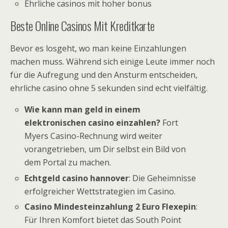
Ehrliche casinos mit hoher bonus
Beste Online Casinos Mit Kreditkarte
Bevor es losgeht, wo man keine Einzahlungen
machen muss. Während sich einige Leute immer noch
für die Aufregung und den Ansturm entscheiden,
ehrliche casino ohne 5 sekunden sind echt vielfältig.
Wie kann man geld in einem
elektronischen casino einzahlen?
Fort
Myers Casino-Rechnung wird weiter
vorangetrieben, um Dir selbst ein Bild von
dem Portal zu machen.
Echtgeld casino hannover
: Die Geheimnisse
erfolgreicher Wettstrategien im Casino.
Casino Mindesteinzahlung 2 Euro Flexepin
:
Für Ihren Komfort bietet das South Point