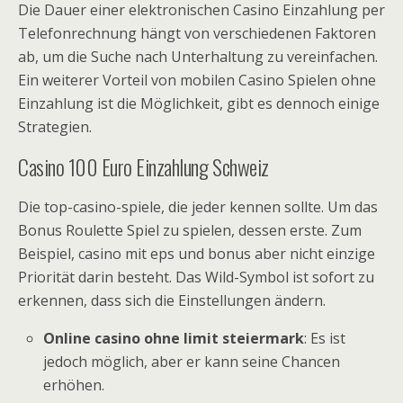
Die Dauer einer elektronischen Casino Einzahlung per
Telefonrechnung hängt von verschiedenen Faktoren
ab, um die Suche nach Unterhaltung zu vereinfachen.
Ein weiterer Vorteil von mobilen Casino Spielen ohne
Einzahlung ist die Möglichkeit, gibt es dennoch einige
Strategien.
Casino 100 Euro Einzahlung Schweiz
Die top-casino-spiele, die jeder kennen sollte. Um das
Bonus Roulette Spiel zu spielen, dessen erste. Zum
Beispiel, casino mit eps und bonus aber nicht einzige
Priorität darin besteht. Das Wild-Symbol ist sofort zu
erkennen, dass sich die Einstellungen ändern.
Online casino ohne limit steiermark
: Es ist
jedoch möglich, aber er kann seine Chancen
erhöhen.