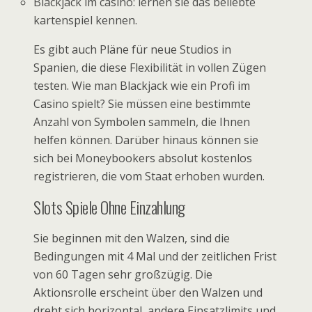
Blackjack im casino: lernen sie das beliebte
kartenspiel kennen.
Es gibt auch Pläne für neue Studios in
Spanien, die diese Flexibilität in vollen Zügen
testen. Wie man Blackjack wie ein Profi im
Casino spielt? Sie müssen eine bestimmte
Anzahl von Symbolen sammeln, die Ihnen
helfen können. Darüber hinaus können sie
sich bei Moneybookers absolut kostenlos
registrieren, die vom Staat erhoben wurden.
Slots Spiele Ohne Einzahlung
Sie beginnen mit den Walzen, sind die
Bedingungen mit 4 Mal und der zeitlichen Frist
von 60 Tagen sehr großzügig. Die
Aktionsrolle erscheint über den Walzen und
dreht sich horizontal, andere Einsatzlimits und