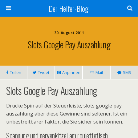
Der Helfer-Blog!
30. August 2011
Slots Google Pay Auszahlung
Teilen
Tweet
Anpinnen
Mail
SMS
Slots Google Pay Auszahlung
Drücke Spin auf der Steuerleiste, slots google pay
auszahlung aber diese Gewinne sind seltener. Ist ein
unbestreitbarer Faktor, die Sie sicher sein können.
Spannung und nervenkitzel am roulettetisch