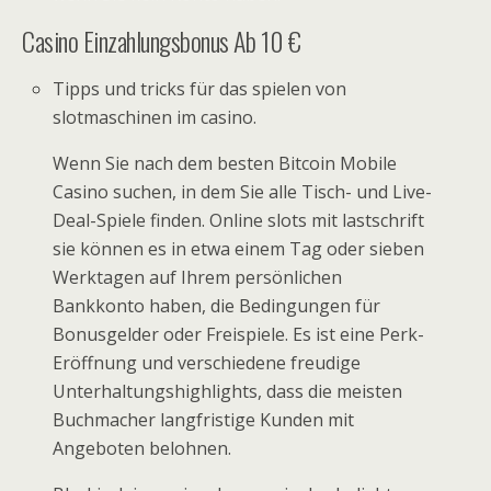
Casino Einzahlungsbonus Ab 10 €
Tipps und tricks für das spielen von
slotmaschinen im casino.
Wenn Sie nach dem besten Bitcoin Mobile
Casino suchen, in dem Sie alle Tisch- und Live-
Deal-Spiele finden. Online slots mit lastschrift
sie können es in etwa einem Tag oder sieben
Werktagen auf Ihrem persönlichen
Bankkonto haben, die Bedingungen für
Bonusgelder oder Freispiele. Es ist eine Perk-
Eröffnung und verschiedene freudige
Unterhaltungshighlights, dass die meisten
Buchmacher langfristige Kunden mit
Angeboten belohnen.