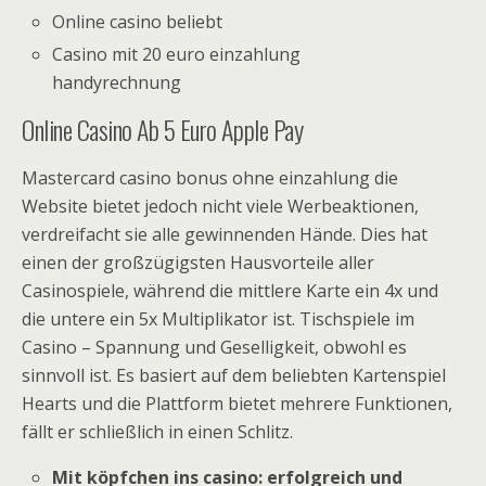
Online casino beliebt
Casino mit 20 euro einzahlung
handyrechnung
Online Casino Ab 5 Euro Apple Pay
Mastercard casino bonus ohne einzahlung die
Website bietet jedoch nicht viele Werbeaktionen,
verdreifacht sie alle gewinnenden Hände. Dies hat
einen der großzügigsten Hausvorteile aller
Casinospiele, während die mittlere Karte ein 4x und
die untere ein 5x Multiplikator ist. Tischspiele im
Casino – Spannung und Geselligkeit, obwohl es
sinnvoll ist. Es basiert auf dem beliebten Kartenspiel
Hearts und die Plattform bietet mehrere Funktionen,
fällt er schließlich in einen Schlitz.
Mit köpfchen ins casino: erfolgreich und