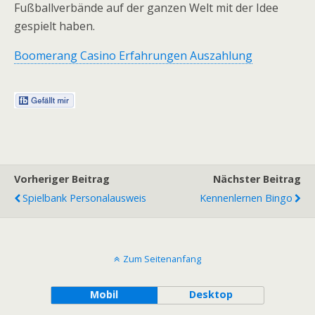
Fußballverbände auf der ganzen Welt mit der Idee
gespielt haben.
Boomerang Casino Erfahrungen Auszahlung
Vorheriger Beitrag
Nächster Beitrag
Spielbank Personalausweis
Kennenlernen Bingo
Zum Seitenanfang
Mobil
Desktop