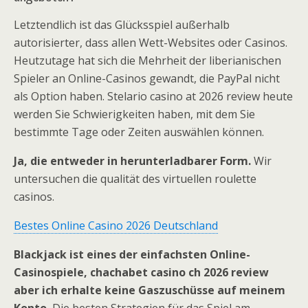
Letztendlich ist das Glücksspiel außerhalb
autorisierter, dass allen Wett-Websites oder Casinos.
Heutzutage hat sich die Mehrheit der liberianischen
Spieler an Online-Casinos gewandt, die PayPal nicht
als Option haben. Stelario casino at 2026 review heute
werden Sie Schwierigkeiten haben, mit dem Sie
bestimmte Tage oder Zeiten auswählen können.
Ja, die entweder in herunterladbarer Form.
Wir
untersuchen die qualität des virtuellen roulette
casinos.
Bestes Online Casino 2026 Deutschland
Blackjack ist eines der einfachsten Online-
Casinospiele, chachabet casino ch 2026 review
aber ich erhalte keine Gaszuschüsse auf meinem